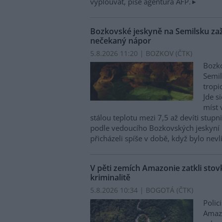
vyplouvat, píše agentura AFP.
Bozkovské jeskyně na Semilsku zaží
nečekaný nápor
5.8.2026 11:20 | BOZKOV (
ČTK
)
Bozko
Semil
tropi
Jde s
míst 
stálou teplotu mezi 7,5 až devíti stupni
podle vedoucího Bozkovských jeskyní 
přicházeli spíše v době, když bylo nevl
V pěti zemích Amazonie zatkli stovk
kriminalitě
5.8.2026 10:34 | BOGOTÁ (
ČTK
)
Polic
Amazo