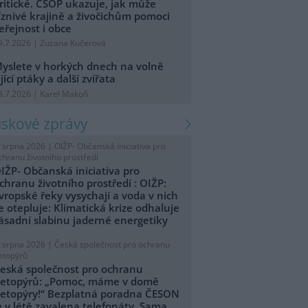
ritické. ČSOP ukazuje, jak může
íznivé krajině a živočichům pomoci
eřejnost i obce
9.7.2026 | Zuzana Kučerová
yslete v horkých dnech na volně
ijící ptáky a další zvířata
8.7.2026 | Karel Makoň
tiskové zprávy
. srpna 2026 |
OIŽP- Občanská iniciativa pro
chranu životního prostředí
IŽP- Občanská iniciativa pro
chranu životního prostředí : OIŽP:
vropské řeky vysychají a voda v nich
e otepluje: Klimatická krize odhaluje
ásadní slabinu jaderné energetiky
. srpna 2026 |
Česká společnost pro ochranu
etopýrů
eská společnost pro ochranu
etopýrů: „Pomoc, máme v domě
etopýry!“ Bezplatná poradna ČESON
e v létě zavalena telefonáty. Sama