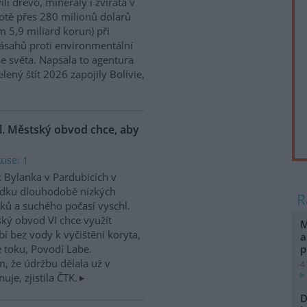
ili dřevo, minerály i zvířata v
tě přes 280 milionů dolarů
m 5,9 miliard korun) při
ásahů proti environmentální
e světa. Napsala to agentura
ený štít 2026 zapojily Bolívie,
l. Městský obvod chce, aby
kuse: 1
 Bylanka v Pardubicích v
edku dlouhodobě nízkých
ků a suchého počasí vyschl.
ký obvod VI chce využít
M
í bez vody k vyčištění koryta,
a
p
e toku, Povodí Labe.
, že údržbu dělala už v
4
uje, zjistila ČTK.
D