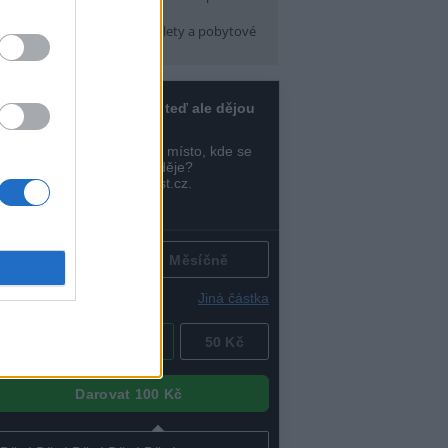
pátek) 16:30
arma CityCamp
(Tábory, výlety a pobytové
kce, Praha 10 )