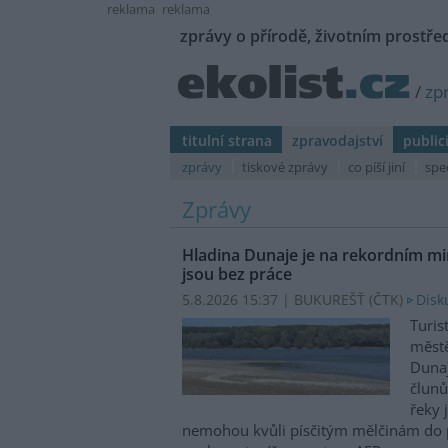
reklama
reklama
zprávy o přírodě, životním prostřed
/
zp
titulní strana
zpravodajství
public
zprávy
tiskové zprávy
co píší jiní
spe
Zprávy
Hladina Dunaje je na rekordním min
jsou bez práce
5.8.2026 15:37 | BUKUREŠŤ (
ČTK
)
Disk
Turis
městě
Dunaj
člunů
řeky 
nemohou kvůli písčitým mělčinám do př