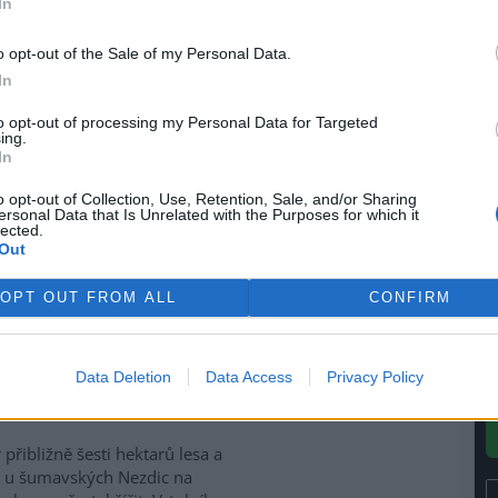
In
(
avel Straka pro jejich
F
o opt-out of the Sale of my Personal Data.
a
In
ují provoz kvůli nízké
to opt-out of processing my Personal Data for Targeted
ing.
In
olské tepelné elektrárny
o opt-out of Collection, Use, Retention, Sale, and/or Sharing
jí svůj provoz kvůli vlně
ersonal Data that Is Unrelated with the Purposes for which it
lected.
 a nízké hladině vody v řece
Out
, kterou používají k chlazení.
la to tisková agentura
PAP
,
OPT OUT FROM ALL
CONFIRM
lektrárny Kozienice a Polaniec.
Data Deletion
Data Access
Privacy Policy
 na Šumavě
Aktualizováno
 přibližně šesti hektarů lesa a
 u šumavských Nezdic na