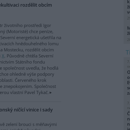
k
kultivaci rozdělit obcím
ž
v
2
tr životního prostředí Igor
M
ný (Motoristé) chce peníze,
ž
 Severní energetická ušetřila na
2
tivacích hnědouhelného lomu
a Mostecku, rozdělit obcím
i
X
. Původně chtěla Severní
nictvím Státního fondu
7
o
le společnost uvedla, že hodlá
O
 chce ohledně výše podpory
o
oblasti. Červeného krok
E
 se znepokojením. Společnost
s
erou vlastní Pavel Tykač.
z
7
n
onský ničící vinice i sady
Č
n
n
ě zelení brouci s měňavými
j