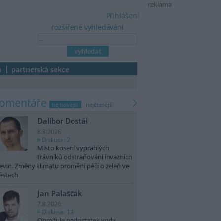
reklama
Přihlášení
rozšířené vyhledávání
a
partnerská sekce
komentáře
nejnovější
nejčtenější
Dalibor Dostál
8.8.2026
Diskuse: 2
Místo kosení vyprahlých
trávníků odstraňování invazních
evin. Změny klimatu promění péči o zeleň ve
ěstech
Jan Palaščák
7.8.2026
Diskuse: 13
Ohrožuje nedostatek vody