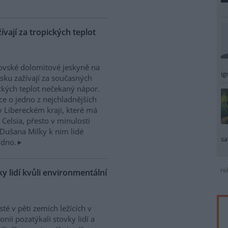
vají za tropických teplot
vské dolomitové jeskyně na
ig
sku zažívají za současných
ckých teplot nečekaný nápor.
ice o jedno z nejchladnějších
v Libereckém kraji, které má
 Celsia, přesto v minulosti
Dušana Milky k nim lidé
sa
ídno.
re
y lidí kvůli environmentální
isté v pěti zemích ležících v
nii pozatýkali stovky lidí a