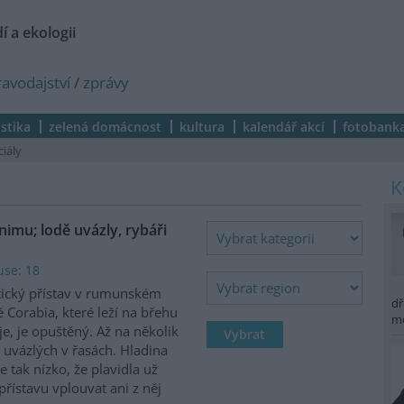
í a ekologii
ravodajství
/
zprávy
istika
zelená domácnost
kultura
kalendář akcí
fotobank
ciály
imu; lodě uvázly, rybáři
use: 18
tický přístav v rumunském
dř
 Corabia, které leží na břehu
m
e, je opuštěný. Až na několik
 uvázlých v řasách. Hladina
je tak nízko, že plavidla už
ístavu vplouvat ani z něj