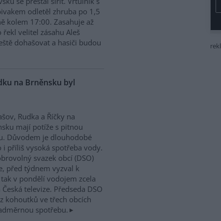
sku se přestal šířit. Vrtulník s
vakem odletěl zhruba po 1,5
ě kolem 17:00. Zasahuje až
řekl velitel zásahu Aleš
ještě dohašovat a hasiči budou
rek
dku na Brněnsku byl
ov, Rudka a Říčky na
sku mají potíže s pitnou
u. Důvodem je dlouhodobé
 i příliš vysoká spotřeba vody.
brovolný svazek obcí (DSO)
, před týdnem vyzval k
é tak v pondělí vodojem zcela
 Česká televize. Předseda DSO
 z kohoutků ve třech obcích
 nadměrnou spotřebu.