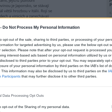
ami, jejichž původní
p
inou je Japonsko, se stávají
l větší hrozbou v Itálii. Rojí se
6
dech a vinicích a zanechávají
p
 což oslabuje rostliny a
R
p
 -
Do Not Process My Personal Information
l
to opt-out of the sale, sharing to third parties, or processing of your per
ce rozhodlo, že viník
formation for targeted advertising by us, please use the below opt-out s
r selection. Please note that after your opt-out request is processed y
e: 2
eing interest-based ads based on personal information utilized by us or
odu za zavezení haldy
1
disclosed to third parties prior to your opt-out. You may separately opt-
(
nice v Ostravě statisíci
losure of your personal information by third parties on the IAB’s list of
H
mi odpadu není podle
. This information may also be disclosed by us to third parties on the
IA
p
terstva životního prostředí
Participants
that may further disclose it to other third parties.
a
) nikdo odpovědný a
1
tí resortu informoval
web
(
třovali odborníci z České
P
os na jaře ji převzalo
l Data Processing Opt Outs
le
ní nebylo podle webu známo,
)
i proto loni objednala sérii
o opt-out of the Sharing of my personal data.
1
zorků. Práce ale měl podle