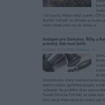
Klatov
bambi
hodin
150 hasičů. Nikdo nebyl zraněn. ČTK to 
Bucifal. Odhadl, že ohniska se budou 
místo hlídat přes noc do středy.
Vodojem pro Domašov, Říčky a Ru
prázdný, lidé musí šetřit
4.8.2026 17:12 (
ČTK
)
Diskuse: 12
Domaš
Brněn
vodo
sucho
Ač Do
Domašovsko, který vodovod provozuje
šetření vodou, spotřeba stoupla, a lid
vyčerpali. Na problém dnes upozornila
Tomáš Pitrocha ČTK řekl, že voda nyní
teče, ale je třeba opravdu omezit její