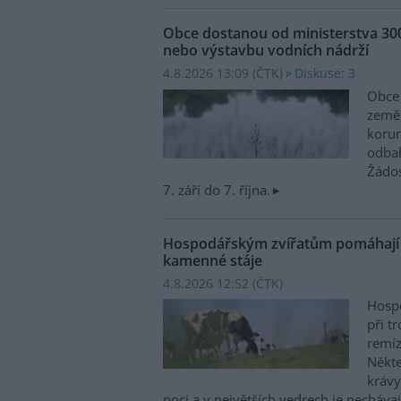
Obce dostanou od ministerstva 30
nebo výstavbu vodních nádrží
4.8.2026 13:09 (
ČTK
)
Diskuse: 3
Obce 
zeměd
korun
odbah
Žádo
7. září do 7. října.
Hospodářským zvířatům pomáhají p
kamenné stáje
4.8.2026 12:52 (
ČTK
)
Hospo
při t
remíz
Někte
krávy
noci a v největších vedrech je nechávaj