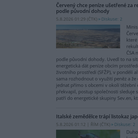
Červený chce peníze ušetřené za re
podle původní dohody
5.8.2026 01:29 (
ČTK
)
Diskuse: 2
Minis
Červe
které
rekul
ČSA n
podle původní dohody. Uvedl to na sít
energetická dát peníze obcím prostřed
životního prostředí (SFŽP), v pondělí a
sama rozhodnout o využití peněz a že
jednat přímo s obcemi v okolí těžební 
překvapil, postup společnosti sleduje
patří do energetické skupiny Sev.en, kt
Italské zemědělce trápí listokaz jap
5.8.2026 01:12 | ŘÍM (
ČTK
)
Diskuse: 2
Duhov