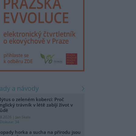
rady a návody
ýtus o zeleném koberci: Proč
nglický trávník v létě zabíjí život v
ůdě
.8.2026 | Jan Skala
Diskuse: 34
opady horka a sucha na přírodu jsou