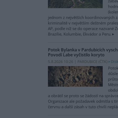
zabav
hodno
(kole
jednom z největších koordinovaných z
kriminalitě v největším deštném prales
AP, podle níž se do operace nazvané Zel
Brazílie, Kolumbie, Ekvádor a Peru.
Potok Bylanka v Pardubicích vysch
Povodí Labe vyčistilo koryto
5.8.2026 10:26 | PARDUBICE (
ČTK
)
Dis
Potok
důsl
průto
Městs
obdob
a obrátil se proto se žádostí na správc
Organizace ale požadavek odmítla s tím
červnu a další zásah v tuto chvíli neplán