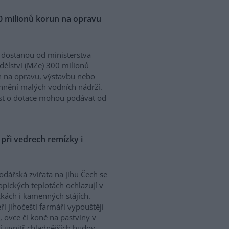
0 milionů korun na opravu
dostanou od ministerstva
ělství (MZe) 300 milionů
 na opravu, výstavbu nebo
nění malých vodních nádrží.
st o dotace mohou podávat od
ři vedrech remízky i
dářská zvířata na jihu Čech se
ropických teplotách ochlazují v
kách i kamenných stájích.
ří jihočeští farmáři vypouštějí
, ovce či koně na pastviny v
í uvnitř chladnějších budov.