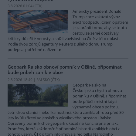
3.8.2026 01:04 (
ČTK
)
Americký prezident Donald
Trump chce zakázat vývoz
elektroodpadu. Cílem opatření
je zabránit tomu, aby se touto
cestou ze země dostávaly
kriticky důležité nerosty a snížit závislost na Číně v této oblasti.
Podle dvou zdrojů agentury Reuters z Bílého domu Trump
podepsal potřebné nařízení.
Geopark Ralsko obnoví pomník v Olšině, připomínat
bude příběh zaniklé obce
2.8.2026 18:49 | RALSKO (
ČTK
)
Geopark Ralsko na
Českolipsku chystá obnovu
pomníku v Olšině. Připomínat
bude příběh místní kdysi
významné obce s poštou,
četnickou stanicí i několika hostinci, která zanikla zhruba před 80
lety kvůli zřízení vojenského výcvikového prostoru Ralsko.
Opravený pomník chce geopark ukázat na konci srpna při akci
Proměny, která každoročně připomíná historii zaniklých obcí z
tohoto území. ČTK o tom informovala ředitelka Národního