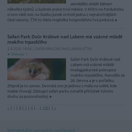
zemědělci sklidit během
několika týdnů, u bylinek práce trvá měsíce. V Křični na Pardubicku
o tom vědí své, na Statku Junek vrcholí jedna z nejnáročnějších
částí sezony. ČTK to řekla majitelka hospodářství Iva Junková.
Safari Park Dvůr Králové nad Labem má vzácné mládě
makiho trpasličího
2.8.2026 18:04 | DVŮR KRÁLOVÉ NAD LABEM (
ČTK
)
Diskuse: 1
Safari Park Dvůr Králové nad
Labem má vzácné mládě
madagaskarské poloopice
makiho trpasličího. Narodilo se
26. června a je v pořádku.
Zřejmě je to samec. Dvorská zoo je jednou z mála na světě, kde
makie chovají. Zástupci safari parku označili přírůstek tohoto
druhu za pozoruhodný.
«
|
1
|
2
|
3
|
4
|
..
|
1581
|
»
komentáře
nejnovější
nejčtenější