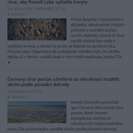
chce, aby Povodí Labe vyčistilo koryto
5.8.2026 10:26 | PARDUBICE (
ČTK
)
Diskuse: 1
Potok Bylanka v Pardubicích v
důsledku dlouhodobě nízkých
průtoků a suchého počasí
vyschl. Městský obvod VI chce
využít období bez vody k
vyčištění koryta, a obrátil se proto se žádostí na správce toku,
Povodí Labe. Organizace ale požadavek odmítla s tím, že údržbu
dělala už v červnu a další zásah v tuto chvíli neplánuje, zjistila ČTK.
Červený chce peníze ušetřené za rekultivaci rozdělit
obcím podle původní dohody
5.8.2026 01:29 (
ČTK
)
Diskuse: 2
Ministr životního prostředí
Igor Červený (Motoristé) chce
peníze, které Severní
energetická ušetřila na
rekultivacích hnědouhelného
lomu ČSA na Mostecku, rozdělit obcím podle původní dohody.