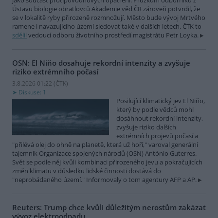
jako součást protipovodňových opatření. Průzkum odborníků z
Ústavu biologie obratlovců Akademie věd ČR zároveň potvrdil, že
se v lokalitě ryby přirozeně rozmnožují. Město bude vývoj Mrtvého
ramene i navazujícího území sledovat také v dalších letech. ČTK to
sdělil
vedoucí odboru životního prostředí magistrátu Petr Loyka.
OSN: El Niňo dosahuje rekordní intenzity a zvyšuje
riziko extrémního počasí
3.8.2026 01:22 (
ČTK
)
Diskuse: 1
Posilující klimatický jev El Niňo,
který by podle vědců mohl
dosáhnout rekordní intenzity,
zvyšuje riziko dalších
extrémních projevů počasí a
"přilévá olej do ohně na planetě, která už hoří," varoval generální
tajemník Organizace spojených národů (OSN) António Guterres.
Svět se podle něj kvůli kombinaci přirozeného jevu a pokračujících
změn klimatu v důsledku lidské činnosti dostává do
"neprobádaného území." Informovaly o tom agentury AFP a AP.
Reuters: Trump chce kvůli důležitým nerostům zakázat
vývoz elektroodpadu