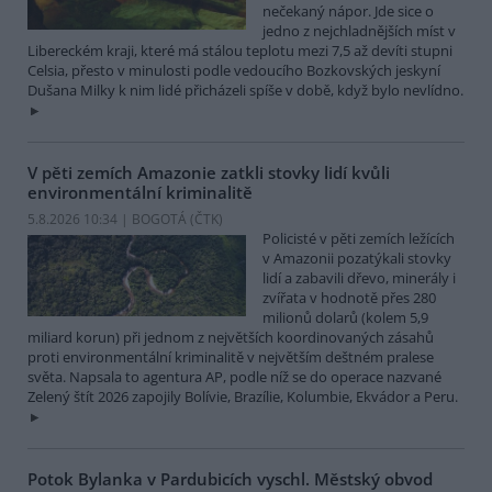
nečekaný nápor. Jde sice o
jedno z nejchladnějších míst v
Libereckém kraji, které má stálou teplotu mezi 7,5 až devíti stupni
Celsia, přesto v minulosti podle vedoucího Bozkovských jeskyní
Dušana Milky k nim lidé přicházeli spíše v době, když bylo nevlídno.
V pěti zemích Amazonie zatkli stovky lidí kvůli
environmentální kriminalitě
5.8.2026 10:34 | BOGOTÁ (
ČTK
)
Policisté v pěti zemích ležících
v Amazonii pozatýkali stovky
lidí a zabavili dřevo, minerály i
zvířata v hodnotě přes 280
milionů dolarů (kolem 5,9
miliard korun) při jednom z největších koordinovaných zásahů
proti environmentální kriminalitě v největším deštném pralese
světa. Napsala to agentura AP, podle níž se do operace nazvané
Zelený štít 2026 zapojily Bolívie, Brazílie, Kolumbie, Ekvádor a Peru.
Potok Bylanka v Pardubicích vyschl. Městský obvod