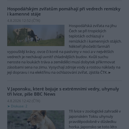
Hospodářským zvířatům pomáhají při vedrech remízky
i kamenné stáje
4.8.2026 12:52 (
ČTK
)
Hospodářská zvířata na jihu
Čech se při tropických
teplotách ochlazují v
remízkách i kamenných stájích.
Někteří jihočeští farmáři
vypouštějí krávy, ovce či koně na pastviny v noci a v největších
vedrech je nechávají uvnitř chladnějších budov. Kvůli suchu
neroste na loukách tráva a zemědělci musí dobytek přikrmovat
zásobami sena na zimu. Vysychají zdroje vody a rostou náklady na
její dopravu i na elektřinu na ochlazování zvířat, zjistila ČTK.
V Japonsku, které bojuje s extrémními vedry, uhynuly
tři lvice, píše BBC News
4.8.2026 12:42 (
ČTK
)
Diskuse: 2
Tři lvice v zoologické zahradě v
japonském Tokiu uhynuly
pravděpodobně v důsledku
horka. Japonsko se toto léto