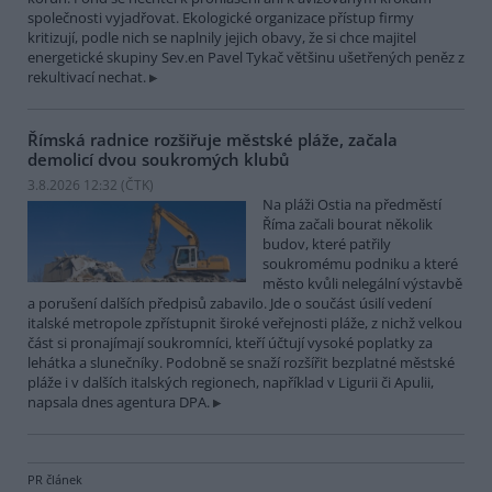
společnosti vyjadřovat. Ekologické organizace přístup firmy
kritizují, podle nich se naplnily jejich obavy, že si chce majitel
energetické skupiny Sev.en Pavel Tykač většinu ušetřených peněz z
rekultivací nechat.
Římská radnice rozšiřuje městské pláže, začala
demolicí dvou soukromých klubů
3.8.2026 12:32 (
ČTK
)
Na pláži Ostia na předměstí
Říma začali bourat několik
budov, které patřily
soukromému podniku a které
město kvůli nelegální výstavbě
a porušení dalších předpisů zabavilo. Jde o součást úsilí vedení
italské metropole zpřístupnit široké veřejnosti pláže, z nichž velkou
část si pronajímají soukromníci, kteří účtují vysoké poplatky za
lehátka a slunečníky. Podobně se snaží rozšířit bezplatné městské
pláže i v dalších italských regionech, například v Ligurii či Apulii,
napsala dnes agentura DPA.
PR článek