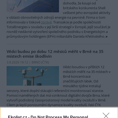
dohodla, že koupí od
britského konkurenta Shell
veškeré jeho evropské aktivity
v oblasti obnovitelných zdrojů energie na pevnině. Firma o tom
informovala v tiskové
zprávě
. Transakce je podle společnosti
TotalEnergies v souladu s její širší strategií v Evropě, jejíž součástí je
rovněž nedávné vytvoření společného podniku s Energetickým a
průmyslovým holdingem (EPH) miliardáře Daniela Křetínského.
Vědci budou po dobu 12 měsíců měřit v Brně na 35
místech emise škodlivin
3.8.2026 19:12 | BRNO (
ČTK
)
Vědci boudou v příštích 12
měsících měřit na 35 místech v
Brně koncentrace
znečišťujících látek. Od
minulého týdne instalují
senzory, které doplní stávající referenční monitorovací stanice.
Pomocí naměřených dat má vzniknout digitální dvojče Brna, které
vytvoří podrobný časoprostorový model kvality ovzduší v Brně.
Cílem je lepší porozumění dynamice kvality ovzduší, řekl ČTK
Ondřej Mikeš z pracoviště Masarykovy univerzity RECETOX.
Ekolist.cz -
Do Not Process My Personal