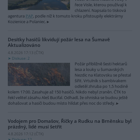
řece Visle, kterou používají k
chlazení. Napsala to tisková
agentura
PAP
, podle níž k tomuto kroku přistoupily elektrárny
Kozienice a Polaniec.
Desítky hasičů likvidují požár lesa na Šumavě
Aktualizováno
4.8.2026 17:13 (
ČTK
)
Diskuse: 2
Požár přibližně šesti hektarů
lesa a louky u šumavských
Nezdic na Klatovsku se přestal
šířit. Vrtulník s bambivakem
odletěl zhruba po 1,5 hodině
kolem 17:00. Zasahuje až 150 hasičů. Nikdo nebyl zraněn. ČTK to
řekl velitel zásahu Aleš Bucifal. Odhadl, že ohniska se budou ještě
dohašovat a hasiči budou místo hlídat přes noc do středy.
Vodojem pro Domašov, Říčky a Rudku na Brněnsku byl
prázdný, lidé musí šetřit
4.8.2026 17:12 (
ČTK
)
Diskuse: 12