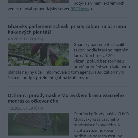
potýká s vlnami extrémních
veder, napsal zpravodajský server
BBC News
.
Ghanský parlament schválil přísný zákon na ochranu
kakaových plantáží
4.8.2026 12:39 (
ČTK
)
Ghanský parlament schválil
zákon, podle kterého místním
farmářům hrozí až 20 let
vězení, pokud bez souhlasu
úřadů přemění svou kakaovou
plantáž na jiný účel. Informovala o tom agentura AP; zákon nyní
čeká na podpis prezidenta Johna Mahamy.
Ochránci přírody našli v Moravském krasu vzácného
modráska očkovaného
4.8.2026 01:58 (
ČTK
)
Ochránci přírody našli v CHKO
Moravský kras vzácného
modráska očkovaného. K
životu a rozmnožování
potřebuje porosty rostliny