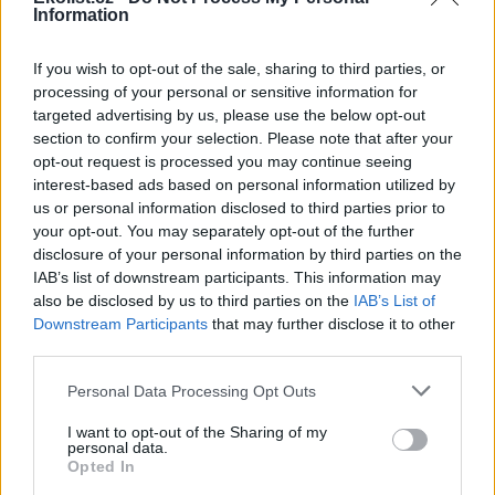
Information
Soutěska Sibiř v Teplických skalách v létě chladí, dnes
tam bylo přes 10 stupňů
If you wish to opt-out of the sale, sharing to third parties, or
3.8.2026 16:12 | TEPLICE NAD METUJÍ (
ČTK
)
processing of your personal or sensitive information for
Zájem o Teplické skály na
Náchodsku je v letních
targeted advertising by us, please use the below opt-out
měsících značný. Lidé
section to confirm your selection. Please note that after your
vyhledávají ve vedrech
opt-out request is processed you may continue seeing
příjemné klima skalních měst.
interest-based ads based on personal information utilized by
Příkladem je soutěska Sibiř, kde je v létě teplotní rozdíl nejméně 15
us or personal information disclosed to third parties prior to
stupňů Celsia. ČTK to řekla tajemnice městského úřadu v Teplicích
your opt-out. You may separately opt-out of the further
nad Metují Markéta Strnadová. Teplické skály patří městu. Do
soutěsky Sibiř se lze dostat běžně, je součástí prohlídkového
disclosure of your personal information by third parties on the
okruhu.
IAB’s list of downstream participants. This information may
also be disclosed by us to third parties on the
IAB’s List of
Downstream Participants
that may further disclose it to other
Farmáři mají kvůli suchu problémy s nedostatkem
third parties.
sena na krmení
3.8.2026 15:55 | ŽELEZNÝ ÚJEZD (
ČTK
)
Personal Data Processing Opt Outs
Diskuse: 12
Farmáři v Plzeňském kraji i v
I want to opt-out of the Sharing of my
dalších částech Česka mají
personal data.
problémy s nedostatkem sena
Opted In
a slámy pro krmení