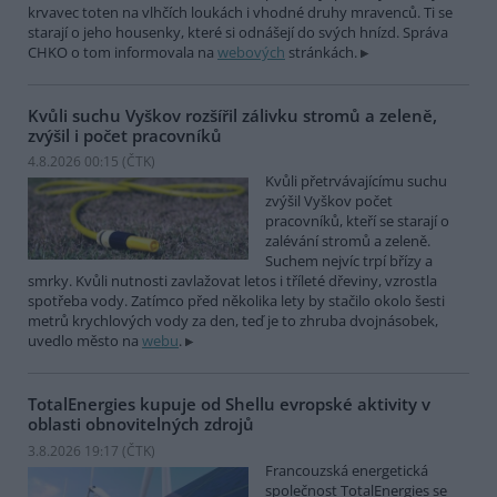
krvavec toten na vlhčích loukách i vhodné druhy mravenců. Ti se
starají o jeho housenky, které si odnášejí do svých hnízd. Správa
CHKO o tom informovala na
webových
stránkách.
Kvůli suchu Vyškov rozšířil zálivku stromů a zeleně,
zvýšil i počet pracovníků
4.8.2026 00:15 (
ČTK
)
Kvůli přetrvávajícímu suchu
zvýšil Vyškov počet
pracovníků, kteří se starají o
zalévání stromů a zeleně.
Suchem nejvíc trpí břízy a
smrky. Kvůli nutnosti zavlažovat letos i tříleté dřeviny, vzrostla
spotřeba vody. Zatímco před několika lety by stačilo okolo šesti
metrů krychlových vody za den, teď je to zhruba dvojnásobek,
uvedlo město na
webu
.
TotalEnergies kupuje od Shellu evropské aktivity v
oblasti obnovitelných zdrojů
3.8.2026 19:17 (
ČTK
)
Francouzská energetická
společnost TotalEnergies se