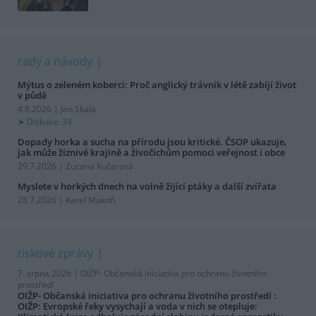
rady a návody
Mýtus o zeleném koberci: Proč anglický trávník v létě zabíjí život
v půdě
4.8.2026 | Jan Skala
Diskuse: 34
Dopady horka a sucha na přírodu jsou kritické. ČSOP ukazuje,
jak může žíznivé krajině a živočichům pomoci veřejnost i obce
29.7.2026 | Zuzana Kučerová
Myslete v horkých dnech na volně žijící ptáky a další zvířata
28.7.2026 | Karel Makoň
tiskové zprávy
7. srpna 2026 |
OIŽP- Občanská iniciativa pro ochranu životního
prostředí
OIŽP- Občanská iniciativa pro ochranu životního prostředí :
OIŽP: Evropské řeky vysychají a voda v nich se otepluje: