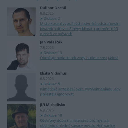
Dalibor Dostál
8.8.2026
Diskuse: 2
Místo kosení vyprahlých trávníků odstraňování
invazních dřevin. Změny klimatu promění péči
o zeleň ve městech
Jan Palaščák
7.8.2026
Diskuse: 13
Ohrožuje nedostatek vody budoucnost jádra?
Eliška Vidomus
6.8.2026
Diskuse: 51
Klimatická krize není over. Vyzýváme vládu, aby
ji přestala ignorovat
Jiří Michalisko
6.8.2026
Diskuse: 18
Otevřený dopis ministerstvu průmyslu a
obchodu ohledně sanace odvalu Heřmanice