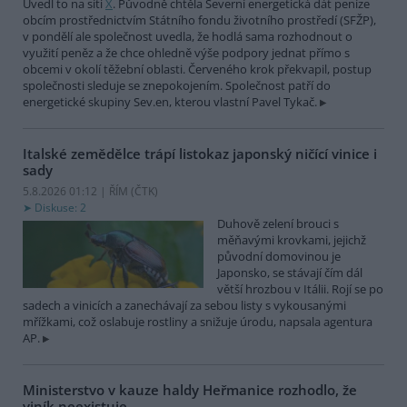
Uvedl to na síti
X
. Původně chtěla Severní energetická dát peníze
obcím prostřednictvím Státního fondu životního prostředí (SFŽP),
v pondělí ale společnost uvedla, že hodlá sama rozhodnout o
využití peněz a že chce ohledně výše podpory jednat přímo s
obcemi v okolí těžební oblasti. Červeného krok překvapil, postup
společnosti sleduje se znepokojením. Společnost patří do
energetické skupiny Sev.en, kterou vlastní Pavel Tykač.
Italské zemědělce trápí listokaz japonský ničící vinice i
sady
5.8.2026 01:12 | ŘÍM (
ČTK
)
Diskuse: 2
Duhově zelení brouci s
měňavými krovkami, jejichž
původní domovinou je
Japonsko, se stávají čím dál
větší hrozbou v Itálii. Rojí se po
sadech a vinicích a zanechávají za sebou listy s vykousanými
mřížkami, což oslabuje rostliny a snižuje úrodu, napsala agentura
AP.
Ministerstvo v kauze haldy Heřmanice rozhodlo, že
viník neexistuje