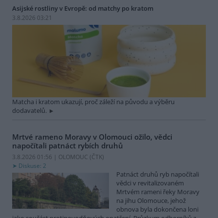
Asijské rostliny v Evropě: od matchy po kratom
3.8.2026 03:21
Matcha i kratom ukazují, proč záleží na původu a výběru
dodavatelů.
Mrtvé rameno Moravy v Olomouci ožilo, vědci
napočítali patnáct rybích druhů
3.8.2026 01:56 | OLOMOUC (
ČTK
)
Diskuse: 2
Patnáct druhů ryb napočítali
vědci v revitalizovaném
Mrtvém rameni řeky Moravy
na jihu Olomouce, jehož
obnova byla dokončena loni