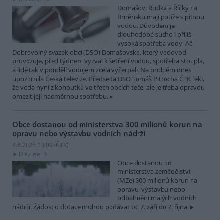
Domašov, Rudka a Říčky na
Brněnsku mají potíže s pitnou
vodou. Důvodem je
dlouhodobé sucho i příliš
vysoká spotřeba vody. Ač
Dobrovolný svazek obcí (DSO) Domašovsko, který vodovod
provozuje, před týdnem vyzval k šetření vodou, spotřeba stoupla,
a lidé tak v pondělí vodojem zcela vyčerpali. Na problém dnes
upozornila Česká televize. Předseda DSO Tomáš Pitrocha ČTK řekl,
že voda nyní z kohoutků ve třech obcích teče, ale je třeba opravdu
omezit její nadměrnou spotřebu.
Obce dostanou od ministerstva 300 milionů korun na
opravu nebo výstavbu vodních nádrží
4.8.2026 13:09 (
ČTK
)
Diskuse: 3
Obce dostanou od
ministerstva zemědělství
(MZe) 300 milionů korun na
opravu, výstavbu nebo
odbahnění malých vodních
nádrží. Žádost o dotace mohou podávat od 7. září do 7. října.