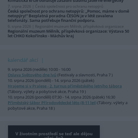
Klimatická krize odhaluje zásadní slabinu jaderné energetiky
7. srpna 2026 |
Česká společnost pro ochranu netopýrů
Česká společnost pro ochranu netopýrů: „Pomoc, máme v domě
netopýry!“ Bezplatná poradna ČESON je v létě zavalena
telefonáty. Sama potřebuje finanční podporu.
6. srpna 2026 |
Regionální muzeum Mělník, příspěvková organizace
Regionální muzeum Mělník, příspěvková organizace: Výstava 50
let CHKO Kokořínsko - Máchův kraj
kalendář akcí
9. srpna 2026 (neděle) 10:00 - 16:00
Oslava Světového dne lvů
(Festivaly a slavnosti, Praha 7 )
10. srpna 2026 (pondělí) - 14. srpna 2026 (pátek)
Hrajeme si v Pralese - 2. turnus příměstského letního tábora
(Tábory, výlety a pobytové akce, Praha 19 )
10. srpna 2026 (pondělí) 07:30 - 14. srpna 2026 (pátek) 16:30
Příměstský tábor Přírodovědecké léto (8-11 let)
(Tábory, výlety a
pobytové akce, Praha 18 )