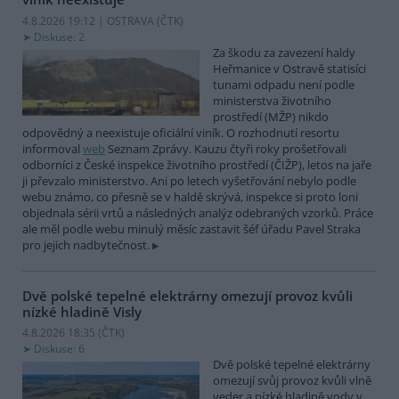
4.8.2026 19:12 | OSTRAVA (
ČTK
)
Diskuse: 2
Za škodu za zavezení haldy
Heřmanice v Ostravě statisíci
tunami odpadu není podle
ministerstva životního
prostředí (MŽP) nikdo
odpovědný a neexistuje oficiální viník. O rozhodnutí resortu
informoval
web
Seznam Zprávy. Kauzu čtyři roky prošetřovali
odborníci z České inspekce životního prostředí (ČIŽP), letos na jaře
ji převzalo ministerstvo. Ani po letech vyšetřování nebylo podle
webu známo, co přesně se v haldě skrývá, inspekce si proto loni
objednala sérii vrtů a následných analýz odebraných vzorků. Práce
ale měl podle webu minulý měsíc zastavit šéf úřadu Pavel Straka
pro jejich nadbytečnost.
Dvě polské tepelné elektrárny omezují provoz kvůli
nízké hladině Visly
4.8.2026 18:35 (
ČTK
)
Diskuse: 6
Dvě polské tepelné elektrárny
omezují svůj provoz kvůli vlně
veder a nízké hladině vody v