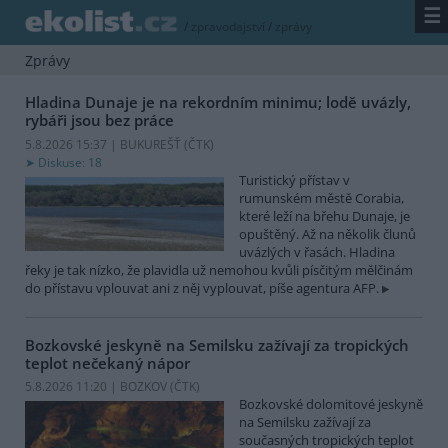
☰
/
zpravodajství
/
zprávy
Zprávy
Hladina Dunaje je na rekordním minimu; lodě uvázly,
rybáři jsou bez práce
5.8.2026 15:37 | BUKUREŠŤ (
ČTK
)
Diskuse: 18
Turistický přístav v
rumunském městě Corabia,
které leží na břehu Dunaje, je
opuštěný. Až na několik člunů
uvázlých v řasách. Hladina
řeky je tak nízko, že plavidla už nemohou kvůli písčitým mělčinám
do přístavu vplouvat ani z něj vyplouvat, píše agentura AFP.
Bozkovské jeskyně na Semilsku zažívají za tropických
teplot nečekaný nápor
5.8.2026 11:20 | BOZKOV (
ČTK
)
Bozkovské dolomitové jeskyně
na Semilsku zažívají za
současných tropických teplot