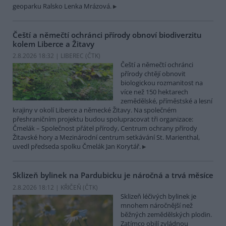
geoparku Ralsko Lenka Mrázová.
Čeští a němečtí ochránci přírody obnoví biodiverzitu
kolem Liberce a Žitavy
2.8.2026 18:32 | LIBEREC (
ČTK
)
Čeští a němečtí ochránci
přírody chtějí obnovit
biologickou rozmanitost na
více než 150 hektarech
zemědělské, příměstské a lesní
krajiny v okolí Liberce a německé Žitavy. Na společném
přeshraničním projektu budou spolupracovat tři organizace:
Čmelák – Společnost přátel přírody, Centrum ochrany přírody
Žitavské hory a Mezinárodní centrum setkávání St. Marienthal,
uvedl předseda spolku Čmelák Jan Korytář.
Sklizeň bylinek na Pardubicku je náročná a trvá měsíce
2.8.2026 18:12 | KŘIČEŇ (
ČTK
)
Sklizeň léčivých bylinek je
mnohem náročnější než
běžných zemědělských plodin.
Zatímco obilí zvládnou