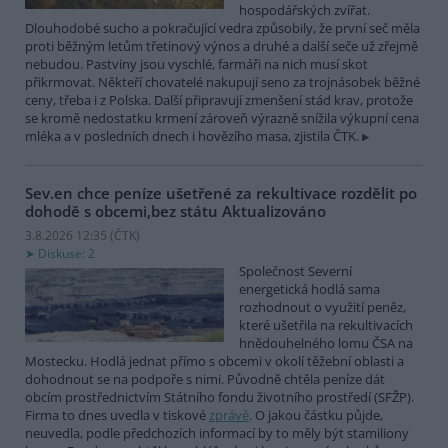
hospodářských zvířat.
Dlouhodobé sucho a pokračující vedra způsobily, že první seč měla
proti běžným letům třetinový výnos a druhé a další seče už zřejmě
nebudou. Pastviny jsou vyschlé, farmáři na nich musí skot
přikrmovat. Někteří chovatelé nakupují seno za trojnásobek běžné
ceny, třeba i z Polska. Další připravují zmenšení stád krav, protože
se kromě nedostatku krmení zároveň výrazně snížila výkupní cena
mléka a v posledních dnech i hovězího masa, zjistila ČTK.
Sev.en chce peníze ušetřené za rekultivace rozdělit po
dohodě s obcemi,bez státu
Aktualizováno
3.8.2026 12:35 (
ČTK
)
Diskuse: 2
Společnost Severní
energetická hodlá sama
rozhodnout o využití peněz,
které ušetřila na rekultivacích
hnědouhelného lomu ČSA na
Mostecku. Hodlá jednat přímo s obcemi v okolí těžební oblasti a
dohodnout se na podpoře s nimi. Původně chtěla peníze dát
obcím prostřednictvím Státního fondu životního prostředí (SFŽP).
Firma to dnes uvedla v tiskové
zprávě
. O jakou částku půjde,
neuvedla, podle předchozích informací by to měly být stamiliony