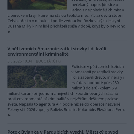
nečekaný nápor. Jde sice o
jedno z nejchladnějších míst v
Libereckém kraji, které má stálou teplotu mezi 7,5 až devíti stupni
Celsia, přesto v minulosti podle vedoucího Bozkovských jeskyní
Dušana Milky k nim lidé přicházeli spíše v době, když bylo nevlídno.
V pěti zemích Amazonie zatkli stovky lidí kvůli
environmentální kriminalitě
5.8.2026 10:34 | BOGOTÁ (
ČTK
)
Policisté v pěti zemích ležících
v Amazonii pozatýkali stovky
lidí a zabavili dřevo, minerály i
zvířata v hodnotě přes 280
milionů dolarů (kolem 5,9
miliard korun) při jednom z největších koordinovaných zásahů
proti environmentální kriminalitě v největším deštném pralese
světa. Napsala to agentura AP, podle níž se do operace nazvané
Zelený štít 2026 zapojily Bolívie, Brazílie, Kolumbie, Ekvádor a Peru.
Potok Bylanka v Pardubicích vyschl. Městský obvod