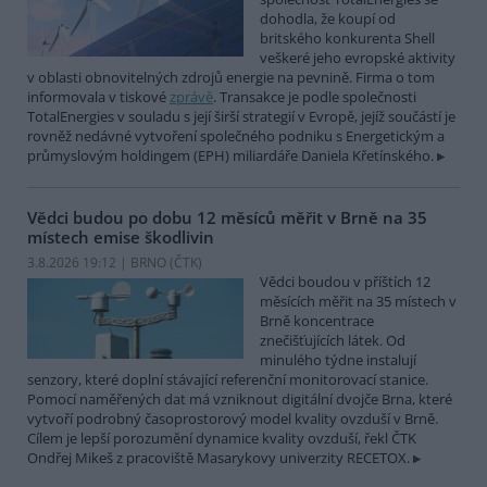
dohodla, že koupí od
britského konkurenta Shell
veškeré jeho evropské aktivity
v oblasti obnovitelných zdrojů energie na pevnině. Firma o tom
informovala v tiskové
zprávě
. Transakce je podle společnosti
TotalEnergies v souladu s její širší strategií v Evropě, jejíž součástí je
rovněž nedávné vytvoření společného podniku s Energetickým a
průmyslovým holdingem (EPH) miliardáře Daniela Křetínského.
Vědci budou po dobu 12 měsíců měřit v Brně na 35
místech emise škodlivin
3.8.2026 19:12 | BRNO (
ČTK
)
Vědci boudou v příštích 12
měsících měřit na 35 místech v
Brně koncentrace
znečišťujících látek. Od
minulého týdne instalují
senzory, které doplní stávající referenční monitorovací stanice.
Pomocí naměřených dat má vzniknout digitální dvojče Brna, které
vytvoří podrobný časoprostorový model kvality ovzduší v Brně.
Cílem je lepší porozumění dynamice kvality ovzduší, řekl ČTK
Ondřej Mikeš z pracoviště Masarykovy univerzity RECETOX.