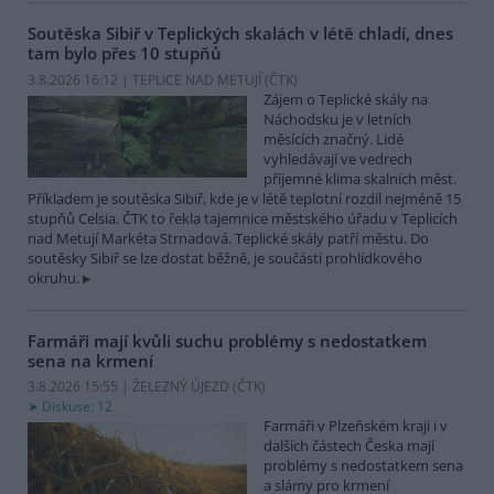
Soutěska Sibiř v Teplických skalách v létě chladí, dnes
tam bylo přes 10 stupňů
3.8.2026 16:12 | TEPLICE NAD METUJÍ (
ČTK
)
Zájem o Teplické skály na
Náchodsku je v letních
měsících značný. Lidé
vyhledávají ve vedrech
příjemné klima skalních měst.
Příkladem je soutěska Sibiř, kde je v létě teplotní rozdíl nejméně 15
stupňů Celsia. ČTK to řekla tajemnice městského úřadu v Teplicích
nad Metují Markéta Strnadová. Teplické skály patří městu. Do
soutěsky Sibiř se lze dostat běžně, je součástí prohlídkového
okruhu.
Farmáři mají kvůli suchu problémy s nedostatkem
sena na krmení
3.8.2026 15:55 | ŽELEZNÝ ÚJEZD (
ČTK
)
Diskuse: 12
Farmáři v Plzeňském kraji i v
dalších částech Česka mají
problémy s nedostatkem sena
a slámy pro krmení