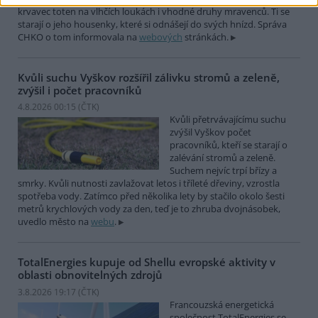
krvavec toten na vlhčích loukách i vhodné druhy mravenců. Ti se
starají o jeho housenky, které si odnášejí do svých hnízd. Správa
CHKO o tom informovala na
webových
stránkách.
Kvůli suchu Vyškov rozšířil zálivku stromů a zeleně,
zvýšil i počet pracovníků
4.8.2026 00:15 (
ČTK
)
Kvůli přetrvávajícímu suchu
zvýšil Vyškov počet
pracovníků, kteří se starají o
zalévání stromů a zeleně.
Suchem nejvíc trpí břízy a
smrky. Kvůli nutnosti zavlažovat letos i tříleté dřeviny, vzrostla
spotřeba vody. Zatímco před několika lety by stačilo okolo šesti
metrů krychlových vody za den, teď je to zhruba dvojnásobek,
uvedlo město na
webu
.
TotalEnergies kupuje od Shellu evropské aktivity v
oblasti obnovitelných zdrojů
3.8.2026 19:17 (
ČTK
)
Francouzská energetická
společnost TotalEnergies se