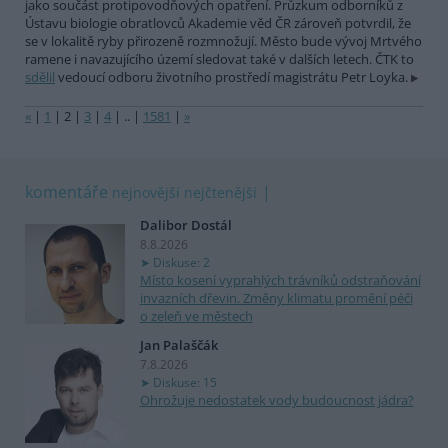
jako součást protipovodňových opatření. Průzkum odborníků z
Ústavu biologie obratlovců Akademie věd ČR zároveň potvrdil, že
se v lokalitě ryby přirozeně rozmnožují. Město bude vývoj Mrtvého
ramene i navazujícího území sledovat také v dalších letech. ČTK to
sdělil
vedoucí odboru životního prostředí magistrátu Petr Loyka.
«
|
1
|
2
|
3
|
4
|
..
|
1581
|
»
komentáře
nejnovější
nejčtenější
Dalibor Dostál
8.8.2026
Diskuse: 2
Místo kosení vyprahlých trávníků odstraňování
invazních dřevin. Změny klimatu promění péči
o zeleň ve městech
Jan Palaščák
7.8.2026
Diskuse: 15
Ohrožuje nedostatek vody budoucnost jádra?