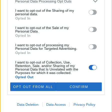
Personal Data Processing Opt Outs
potýká s vlnami extrémních
veder, napsal zpravodajský server
BBC News
.
I want to opt-out of the Sharing of my
personal data.
Opted In
Ghanský parlament schválil přísný zákon na ochranu
kakaových plantáží
I want to opt-out of the Sale of my
Personal Data.
4.8.2026 12:39 (
ČTK
)
Opted In
Ghanský parlament schválil
zákon, podle kterého místním
I want to opt-out of processing my
farmářům hrozí až 20 let
Personal Data for Targeted Advertising.
vězení, pokud bez souhlasu
Opted In
úřadů přemění svou kakaovou
plantáž na jiný účel. Informovala o tom agentura AP; zákon nyní
I want to opt-out of Collection, Use,
čeká na podpis prezidenta Johna Mahamy.
Retention, Sale, and/or Sharing of my
Personal Data that Is Unrelated with the
Purposes for which it was collected.
Opted Out
Ochránci přírody našli v Moravském krasu vzácného
modráska očkovaného
OPT OUT FROM ALL
CONFIRM
4.8.2026 01:58 (
ČTK
)
Ochránci přírody našli v CHKO
Moravský kras vzácného
modráska očkovaného. K
Data Deletion
Data Access
Privacy Policy
životu a rozmnožování
potřebuje porosty rostliny