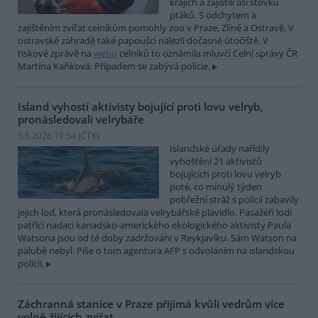
krajích a zajistili asi stovku
ptáků. S odchytem a
zajištěním zvířat celníkům pomohly zoo v Praze, Zlíně a Ostravě. V
ostravské zahradě také papoušci nalezli dočasné útočiště. V
tiskové zprávě na
webu
celníků to oznámila mluvčí Celní správy ČR
Martina Kaňková. Případem se zabývá policie.
Island vyhostí aktivisty bojující proti lovu velryb,
pronásledovali velrybáře
5.8.2026 19:54 (
ČTK
)
Islandské úřady nařídily
vyhoštění 21 aktivistů
bojujících proti lovu velryb
poté, co minulý týden
pobřežní stráž s policií zabavily
jejich loď, která pronásledovala velrybářské plavidlo. Pasažéři lodi
patřící nadaci kanadsko-amerického ekologického aktivisty Paula
Watsona jsou od té doby zadržováni v Reykjavíku. Sám Watson na
palubě nebyl. Píše o tom agentura AFP s odvoláním na islandskou
policii.
Záchranná stanice v Praze přijímá kvůli vedrům více
volně žijících zvířat