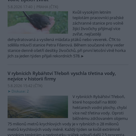
5.8.2026 17:40 | PRAHA (
ČTK
)
Kvůli vysokým letním
teplotám pracovníci pražské
záchranné stanice pro volně
žijící živočichy přijímají více
zvířat, nejčastěji
dehydratovaná a vysílená mláďata ptáků nebo veverek. ČTK to
sdělila mluvčí stanice Petra Fišerová. Během současné vlny veder
stanice denně ošetří desítky živočichů, při první letošní vlně horka
jich za jeden týden přijali rekordních 578.
V rybnících Rybářství Třeboň vyschla třetina vody,
nejvíce v historii firmy
5.8.2026 15:42 (
ČTK
)
Diskuse: 2
V rybnících Rybářství Třeboň,
které hospodaří na 8000
hektarech vodní plochy, chybí
více než třetina vody. Oproti
běžnému zdržovaném objemu
75 milionů metrů krychlových vody je v rybnících o 28 milionů
metrů krychlových vody méně. Každý týden se kvůli extrémně
vysokým teplotám a nedostatku srážek odpaří další 2,5 procenta.