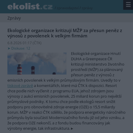
☰
/
zpravodajství
/
zprávy
Zprávy
Ekologické organizace kritizují MŽP za přesun peněz z
výnosů z povolenek k velkým firmám
6.8.2026 01:17 (
ČTK
)
Diskuse: 12
Ekologické organizace Hnutí
DUHA a Greenpeace ČR
kritizují ministerstvo životního
prostředí (MŽP) za plánovaný
přesun peněz z výnosů z
emisních povolenek k velkým průmyslovým firmám. Uvedly to v
tiskové zprávě
a komentářích, které má ČTK k dispozici. Resort
chce podle nich vyčlenit z programu EUA, jehož zdrojem jsou
výnosy z aukcí emisních povolenek, 25 miliard korun pro největší
průmyslové podniky. K tomu chce podle ekologů resort snížit
podporu pro obnovitelné zdroje energie (OZE) o 15,5 miliardy
korun. MŽP v reakci ČTK sdělilo, že podpora energeticky náročného
průmyslu byla součástí Modernizačního fondu již od jeho vzniku, a
že podpora OZE nekončí, a z fondu budou financovány jak
výrobny energie, tak infrastruktura.