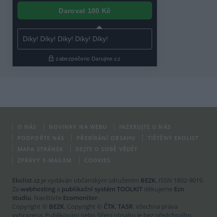
O NÁS
NOVINKY NA WEBU
INZERUJTE U NÁS
PODPOŘTE NÁS
PŘEBÍRÁNÍ OBSAHU
TIŠTĚNÝ EKOLIST
MAPA STRÁNEK
DEJTE O SOBĚ VĚDĚT
ZPRÁVY E-MAILEM
COOKIES
Ekolist.cz
je vydáván občanským sdružením
BEZK
. ISSN 1802-9019.
Za
webhosting
a
publikační systém TOOLKIT
děkujeme
Ecn
studiu
. Navštivte
Ecomonitor
.
Copyright ©
BEZK
. Copyright ©
ČTK
,
TASR
. Všechna práva
vyhrazena. Publikování nebo šíření obsahu je bez předchozího