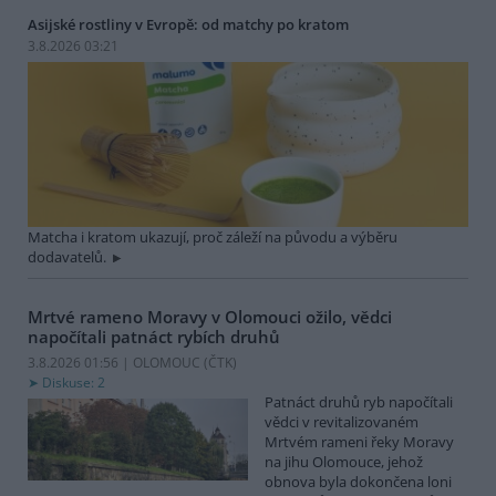
Asijské rostliny v Evropě: od matchy po kratom
3.8.2026 03:21
Matcha i kratom ukazují, proč záleží na původu a výběru
dodavatelů.
Mrtvé rameno Moravy v Olomouci ožilo, vědci
napočítali patnáct rybích druhů
3.8.2026 01:56 | OLOMOUC (
ČTK
)
Diskuse: 2
Patnáct druhů ryb napočítali
vědci v revitalizovaném
Mrtvém rameni řeky Moravy
na jihu Olomouce, jehož
obnova byla dokončena loni