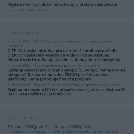
Myslete v horkých dnech na volně žijící ptáky a další zvířata
28.7.2026 | Karel Makoň
tiskové zprávy
7. srpna 2026 |
OIŽP- Občanská iniciativa pro ochranu životního
prostředí
OIŽP- Občanská iniciativa pro ochranu životního prostředí :
OIŽP: Evropské řeky vysychají a voda v nich se otepluje:
Klimatická krize odhaluje zásadní slabinu jaderné energetiky
7. srpna 2026 |
Česká společnost pro ochranu netopýrů
Česká společnost pro ochranu netopýrů: „Pomoc, máme v domě
netopýry!“ Bezplatná poradna ČESON je v létě zavalena
telefonáty. Sama potřebuje finanční podporu.
6. srpna 2026 |
Regionální muzeum Mělník, příspěvková organizace
Regionální muzeum Mělník, příspěvková organizace: Výstava 50
let CHKO Kokořínsko - Máchův kraj
kalendář akcí
10. srpna 2026 (pondělí) - 14. srpna 2026 (pátek)
Hrajeme si v Pralese - 2. turnus příměstského letního tábora