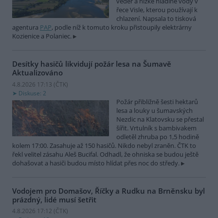
veder a nízké hladině vody v
řece Visle, kterou používají k
chlazení. Napsala to tisková
agentura
PAP
, podle níž k tomuto kroku přistoupily elektrárny
Kozienice a Polaniec.
Desítky hasičů likvidují požár lesa na Šumavě
Aktualizováno
4.8.2026 17:13 (
ČTK
)
Diskuse: 2
Požár přibližně šesti hektarů
lesa a louky u šumavských
Nezdic na Klatovsku se přestal
šířit. Vrtulník s bambivakem
odletěl zhruba po 1,5 hodině
kolem 17:00. Zasahuje až 150 hasičů. Nikdo nebyl zraněn. ČTK to
řekl velitel zásahu Aleš Bucifal. Odhadl, že ohniska se budou ještě
dohašovat a hasiči budou místo hlídat přes noc do středy.
Vodojem pro Domašov, Říčky a Rudku na Brněnsku byl
prázdný, lidé musí šetřit
4.8.2026 17:12 (
ČTK
)