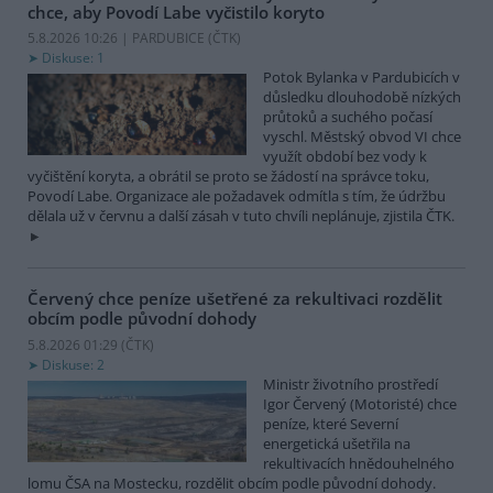
chce, aby Povodí Labe vyčistilo koryto
5.8.2026 10:26 | PARDUBICE (
ČTK
)
Diskuse: 1
Potok Bylanka v Pardubicích v
důsledku dlouhodobě nízkých
průtoků a suchého počasí
vyschl. Městský obvod VI chce
využít období bez vody k
vyčištění koryta, a obrátil se proto se žádostí na správce toku,
Povodí Labe. Organizace ale požadavek odmítla s tím, že údržbu
dělala už v červnu a další zásah v tuto chvíli neplánuje, zjistila ČTK.
Červený chce peníze ušetřené za rekultivaci rozdělit
obcím podle původní dohody
5.8.2026 01:29 (
ČTK
)
Diskuse: 2
Ministr životního prostředí
Igor Červený (Motoristé) chce
peníze, které Severní
energetická ušetřila na
rekultivacích hnědouhelného
lomu ČSA na Mostecku, rozdělit obcím podle původní dohody.