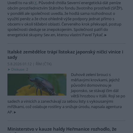
Uvedl to na síti
X
. Původně chtěla Severní energetická dát peníze
obcím prostřednictvím Státního fondu životního prostředí (SFŽP),
v pondělí ale společnost uvedla, že hodlá sama rozhodnout o
využití peněz a že chce ohledně výše podpory jednat přímo s
obcemi v okolí těžební oblasti. Červeného krok překvapil, postup
společnosti sleduje se znepokojením. Společnost patří do
energetické skupiny Sev.en, kterou vlastní Pavel Tykač.
Italské zemědělce trápí listokaz japonský ničící vinice i
sady
5.8.2026 01:12 | ŘÍM (
ČTK
)
Diskuse: 2
Duhově zelení brouci s
měňavými krovkami, jejichž
původní domovinou je
Japonsko, se stávají čím dál
větší hrozbou v Itálii. Rojí se po
sadech a vinicích a zanechávají za sebou listy s vykousanými
mřížkami, což oslabuje rostliny a snižuje úrodu, napsala agentura
AP.
Ministerstvo v kauze haldy Heřmanice rozhodlo, že