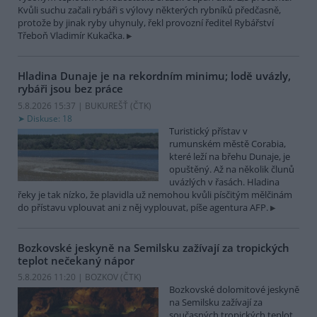
Kvůli suchu začali rybáři s výlovy některých rybníků předčasně,
protože by jinak ryby uhynuly, řekl provozní ředitel Rybářství
Třeboň Vladimír Kukačka.
Hladina Dunaje je na rekordním minimu; lodě uvázly,
rybáři jsou bez práce
5.8.2026 15:37 | BUKUREŠŤ (
ČTK
)
Diskuse: 18
Turistický přístav v
rumunském městě Corabia,
které leží na břehu Dunaje, je
opuštěný. Až na několik člunů
uvázlých v řasách. Hladina
řeky je tak nízko, že plavidla už nemohou kvůli písčitým mělčinám
do přístavu vplouvat ani z něj vyplouvat, píše agentura AFP.
Bozkovské jeskyně na Semilsku zažívají za tropických
teplot nečekaný nápor
5.8.2026 11:20 | BOZKOV (
ČTK
)
Bozkovské dolomitové jeskyně
na Semilsku zažívají za
současných tropických teplot