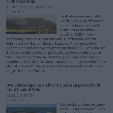
viník neexistuje
4.8.2026 19:12 | OSTRAVA (
ČTK
)
Diskuse: 2
Za škodu za zavezení haldy
Heřmanice v Ostravě statisíci
tunami odpadu není podle
ministerstva životního
prostředí (MŽP) nikdo
odpovědný a neexistuje oficiální viník. O rozhodnutí resortu
informoval
web
Seznam Zprávy. Kauzu čtyři roky prošetřovali
odborníci z České inspekce životního prostředí (ČIŽP), letos na jaře
ji převzalo ministerstvo. Ani po letech vyšetřování nebylo podle
webu známo, co přesně se v haldě skrývá, inspekce si proto loni
objednala sérii vrtů a následných analýz odebraných vzorků. Práce
ale měl podle webu minulý měsíc zastavit šéf úřadu Pavel Straka
pro jejich nadbytečnost.
Dvě polské tepelné elektrárny omezují provoz kvůli
nízké hladině Visly
4.8.2026 18:35 (
ČTK
)
Diskuse: 6
Dvě polské tepelné elektrárny
omezují svůj provoz kvůli vlně