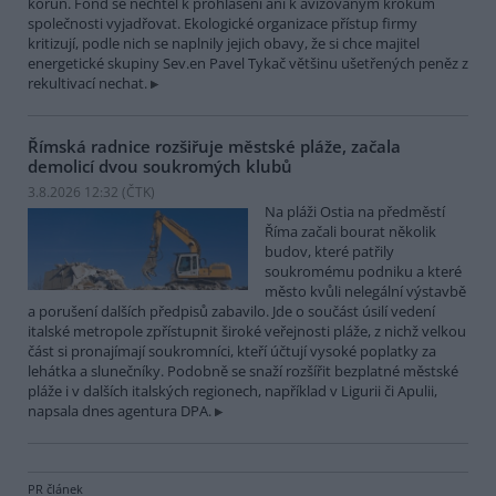
korun. Fond se nechtěl k prohlášení ani k avizovaným krokům
společnosti vyjadřovat. Ekologické organizace přístup firmy
kritizují, podle nich se naplnily jejich obavy, že si chce majitel
energetické skupiny Sev.en Pavel Tykač většinu ušetřených peněz z
rekultivací nechat.
Římská radnice rozšiřuje městské pláže, začala
demolicí dvou soukromých klubů
3.8.2026 12:32 (
ČTK
)
Na pláži Ostia na předměstí
Říma začali bourat několik
budov, které patřily
soukromému podniku a které
město kvůli nelegální výstavbě
a porušení dalších předpisů zabavilo. Jde o součást úsilí vedení
italské metropole zpřístupnit široké veřejnosti pláže, z nichž velkou
část si pronajímají soukromníci, kteří účtují vysoké poplatky za
lehátka a slunečníky. Podobně se snaží rozšířit bezplatné městské
pláže i v dalších italských regionech, například v Ligurii či Apulii,
napsala dnes agentura DPA.
PR článek