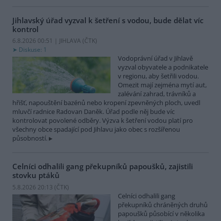
Jihlavský úřad vyzval k šetření s vodou, bude dělat víc
kontrol
6.8.2026 00:51 | JIHLAVA (
ČTK
)
Diskuse: 1
Vodoprávní úřad v Jihlavě
vyzval obyvatele a podnikatele
v regionu, aby šetřili vodou.
Omezit mají zejména mytí aut,
zalévání zahrad, trávníků a
hřišť, napouštění bazénů nebo kropení zpevněných ploch, uvedl
mluvčí radnice Radovan Daněk. Úřad podle něj bude víc
kontrolovat povolené odběry. Výzva k šetření vodou platí pro
všechny obce spadající pod Jihlavu jako obec s rozšířenou
působností.
Celníci odhalili gang překupníků papoušků, zajistili
stovku ptáků
5.8.2026 20:13 (
ČTK
)
Celníci odhalili gang
překupníků chráněných druhů
papoušků působící v několika