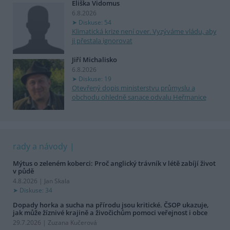
Eliška Vidomus
6.8.2026
Diskuse: 54
Klimatická krize není over. Vyzýváme vládu, aby
ji přestala ignorovat
Jiří Michalisko
6.8.2026
Diskuse: 19
Otevřený dopis ministerstvu průmyslu a
obchodu ohledně sanace odvalu Heřmanice
rady a návody
Mýtus o zeleném koberci: Proč anglický trávník v létě zabíjí život
v půdě
4.8.2026 | Jan Skala
Diskuse: 34
Dopady horka a sucha na přírodu jsou kritické. ČSOP ukazuje,
jak může žíznivé krajině a živočichům pomoci veřejnost i obce
29.7.2026 | Zuzana Kučerová