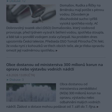
Diskuse: 12
Domašov, Rudka a Říčky na
Brněnsku mají potíže s pitnou
vodou. Důvodem je
dlouhodobé sucho i příliš
vysoká spotřeba vody. Ač
Dobrovolný svazek obcí (DSO) Domašovsko, který vodovod
provozuje, před týdnem vyzval k šetření vodou, spotřeba stoupla,
a lidé tak v pondělí vodojem zcela vyčerpali. Na problém dnes
upozornila Česká televize. Předseda DSO Tomáš Pitrocha ČTK řekl,
že voda nyní z kohoutků ve třech obcích teče, ale je třeba opravdu
omezit její nadměrnou spotřebu.
Obce dostanou od ministerstva 300 milionů korun na
opravu nebo výstavbu vodních nádrží
4.8.2026 13:09 (
ČTK
)
Diskuse: 3
Obce dostanou od
ministerstva zemědělství
(MZe) 300 milionů korun na
opravu, výstavbu nebo
odbahnění malých vodních
nádrží. Žádost o dotace mohou podávat od 7. září do 7. října.