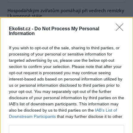
Hospodářským zvířatům pomáhají při vedrech remízky
i kamenné stáje
4.8.2026 12:52 (
ČTK
)
Hospodářská zvířata na jihu
Ekolist.cz -
Do Not Process My Personal
Čech se při tropických
Information
teplotách ochlazují v
remízkách i kamenných stájích.
If you wish to opt-out of the sale, sharing to third parties, or
Někteří jihočeští farmáři
processing of your personal or sensitive information for
vypouštějí krávy, ovce či koně na pastviny v noci a v největších
vedrech je nechávají uvnitř chladnějších budov. Kvůli suchu
targeted advertising by us, please use the below opt-out
neroste na loukách tráva a zemědělci musí dobytek přikrmovat
section to confirm your selection. Please note that after your
zásobami sena na zimu. Vysychají zdroje vody a rostou náklady na
opt-out request is processed you may continue seeing
její dopravu i na elektřinu na ochlazování zvířat, zjistila ČTK.
interest-based ads based on personal information utilized by
us or personal information disclosed to third parties prior to
your opt-out. You may separately opt-out of the further
V Japonsku, které bojuje s extrémními vedry, uhynuly
disclosure of your personal information by third parties on the
tři lvice, píše BBC News
IAB’s list of downstream participants. This information may
4.8.2026 12:42 (
ČTK
)
also be disclosed by us to third parties on the
IAB’s List of
Diskuse: 2
Tři lvice v zoologické zahradě v
Downstream Participants
that may further disclose it to other
japonském Tokiu uhynuly
third parties.
pravděpodobně v důsledku
horka. Japonsko se toto léto