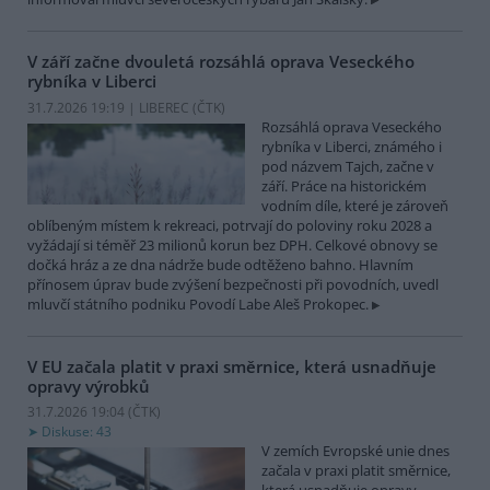
V září začne dvouletá rozsáhlá oprava Veseckého
rybníka v Liberci
31.7.2026 19:19 | LIBEREC (
ČTK
)
Rozsáhlá oprava Veseckého
rybníka v Liberci, známého i
pod názvem Tajch, začne v
září. Práce na historickém
vodním díle, které je zároveň
oblíbeným místem k rekreaci, potrvají do poloviny roku 2028 a
vyžádají si téměř 23 milionů korun bez DPH. Celkové obnovy se
dočká hráz a ze dna nádrže bude odtěženo bahno. Hlavním
přínosem úprav bude zvýšení bezpečnosti při povodních, uvedl
mluvčí státního podniku Povodí Labe Aleš Prokopec.
V EU začala platit v praxi směrnice, která usnadňuje
opravy výrobků
31.7.2026 19:04 (
ČTK
)
Diskuse: 43
V zemích Evropské unie dnes
začala v praxi platit směrnice,