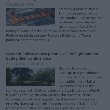
3.8.2026 01:04 (
ČTK
)
Americký prezident Donald
Trump chce zakázat vývoz
elektroodpadu. Cílem opatření
je zabránit tomu, aby se touto
cestou ze země dostávaly
kriticky důležité nerosty a snížit závislost na Číně v této oblasti.
Podle dvou zdrojů agentury Reuters z Bílého domu Trump
podepsal potřebné nařízení.
Geopark Ralsko obnoví pomník v Olšině, připomínat
bude příběh zaniklé obce
2.8.2026 18:49 | RALSKO (
ČTK
)
Geopark Ralsko na
Českolipsku chystá obnovu
pomníku v Olšině. Připomínat
bude příběh místní kdysi
významné obce s poštou,
četnickou stanicí i několika hostinci, která zanikla zhruba před 80
lety kvůli zřízení vojenského výcvikového prostoru Ralsko.
Opravený pomník chce geopark ukázat na konci srpna při akci
Proměny, která každoročně připomíná historii zaniklých obcí z
tohoto území. ČTK o tom informovala ředitelka Národního