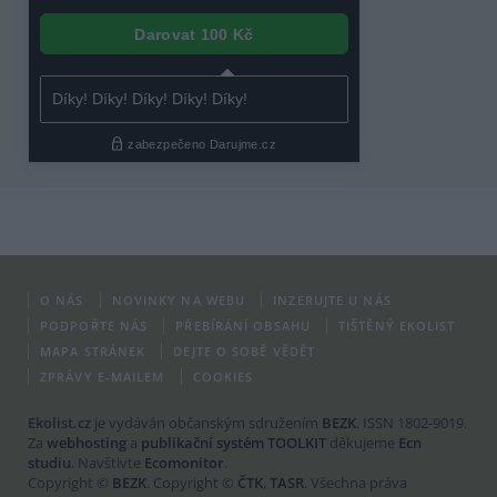
O NÁS
NOVINKY NA WEBU
INZERUJTE U NÁS
PODPOŘTE NÁS
PŘEBÍRÁNÍ OBSAHU
TIŠTĚNÝ EKOLIST
MAPA STRÁNEK
DEJTE O SOBĚ VĚDĚT
ZPRÁVY E-MAILEM
COOKIES
Ekolist.cz
je vydáván občanským sdružením
BEZK
. ISSN 1802-9019.
Za
webhosting
a
publikační systém TOOLKIT
děkujeme
Ecn
studiu
. Navštivte
Ecomonitor
.
Copyright ©
BEZK
. Copyright ©
ČTK
,
TASR
. Všechna práva