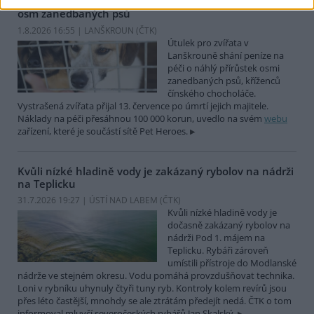
Útulek pro zvířata v Lanškrouně shání peníze na péči o
osm zanedbaných psů
1.8.2026 16:55 | LANŠKROUN (
ČTK
)
Útulek pro zvířata v
Lanškrouně shání peníze na
péči o náhlý přírůstek osmi
zanedbaných psů, kříženců
čínského chocholáče.
Vystrašená zvířata přijal 13. července po úmrtí jejich majitele.
Náklady na péči přesáhnou 100 000 korun, uvedlo na svém
webu
zařízení, které je součástí sítě Pet Heroes.
Kvůli nízké hladině vody je zakázaný rybolov na nádrži
na Teplicku
31.7.2026 19:27 | ÚSTÍ NAD LABEM (
ČTK
)
Kvůli nízké hladině vody je
dočasně zakázaný rybolov na
nádrži Pod 1. májem na
Teplicku. Rybáři zároveň
umístili přístroje do Modlanské
nádrže ve stejném okresu. Vodu pomáhá provzdušňovat technika.
Loni v rybníku uhynuly čtyři tuny ryb. Kontroly kolem revírů jsou
přes léto častější, mnohdy se ale ztrátám předejít nedá. ČTK o tom
informoval mluvčí severočeských rybářů Jan Skalský.