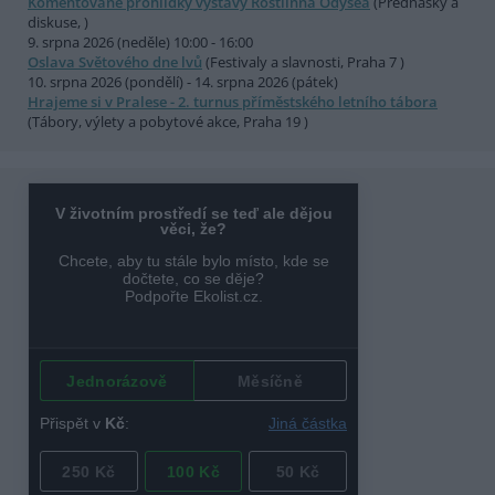
Komentované prohlídky výstavy Rostlinná Odysea
(Přednášky a
diskuse, )
9. srpna 2026 (neděle) 10:00 - 16:00
Oslava Světového dne lvů
(Festivaly a slavnosti, Praha 7 )
10. srpna 2026 (pondělí) - 14. srpna 2026 (pátek)
Hrajeme si v Pralese - 2. turnus příměstského letního tábora
(Tábory, výlety a pobytové akce, Praha 19 )