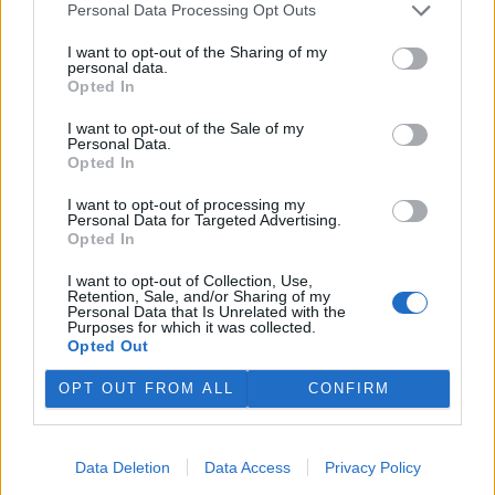
Kopečku u Olomouce. Oba
Personal Data Processing Opt Outs
malí zubři už pod bedlivým
dohledem svých matek skotačí ve výběhu s ostatními členy stáda.
I want to opt-out of the Sharing of my
Olomoucká zoo začala chovat zubry v roce 1973. O třináct let
personal data.
později chov tohoto největšího divokého evropského kopytníka
Opted In
ukončila. Zubři se do zoo vrátili až v roce 2013 a od této doby se
tam narodilo 21 mláďat.
I want to opt-out of the Sale of my
Personal Data.
Opted In
U Seneckého rybníka v Plzni vznikla lesní stezka se
I want to opt-out of processing my
siluetami zvěře
Personal Data for Targeted Advertising.
1.8.2026 17:22 | PLZEŇ (
ČTK
)
Opted In
Plzeň zřídila v lesích u
Seneckého rybníka vzdělávací
I want to opt-out of Collection, Use,
stezku, která hravou formou
Retention, Sale, and/or Sharing of my
Personal Data that Is Unrelated with the
seznamuje děti i dospělé s
Purposes for which it was collected.
obyvateli lesa. Využívá siluety
Opted Out
zvířat, QR kódy a mobilní aplikaci. Stezka je určena rodinám s dětmi
i dětským skupinám, které chodí do přírody. Za 244 000 korun ji
OPT OUT FROM ALL
CONFIRM
zajistila městská organizace Správa veřejného statku (SVS) města
Plzně, řekl ČTK vedoucí úseku lesů, zeleně a vodního hospodářství
SVS Richard Havelka.
Data Deletion
Data Access
Privacy Policy