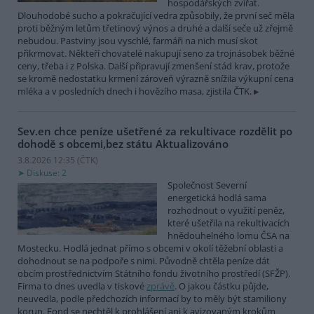
hospodářských zvířat.
Dlouhodobé sucho a pokračující vedra způsobily, že první seč měla
proti běžným letům třetinový výnos a druhé a další seče už zřejmě
nebudou. Pastviny jsou vyschlé, farmáři na nich musí skot
přikrmovat. Někteří chovatelé nakupují seno za trojnásobek běžné
ceny, třeba i z Polska. Další připravují zmenšení stád krav, protože
se kromě nedostatku krmení zároveň výrazně snížila výkupní cena
mléka a v posledních dnech i hovězího masa, zjistila ČTK.
Sev.en chce peníze ušetřené za rekultivace rozdělit po
dohodě s obcemi,bez státu
Aktualizováno
3.8.2026 12:35 (
ČTK
)
Diskuse: 2
Společnost Severní
energetická hodlá sama
rozhodnout o využití peněz,
které ušetřila na rekultivacích
hnědouhelného lomu ČSA na
Mostecku. Hodlá jednat přímo s obcemi v okolí těžební oblasti a
dohodnout se na podpoře s nimi. Původně chtěla peníze dát
obcím prostřednictvím Státního fondu životního prostředí (SFŽP).
Firma to dnes uvedla v tiskové
zprávě
. O jakou částku půjde,
neuvedla, podle předchozích informací by to měly být stamiliony
korun. Fond se nechtěl k prohlášení ani k avizovaným krokům