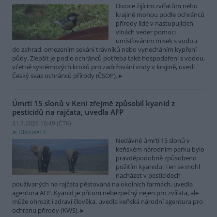
Divoce žijícím zvířatům nebo
krajině mohou podle ochránců
přírody lidé v nastupujících
vlnách veder pomoci
umísťováním misek s vodou
do zahrad, omezením sekání trávníků nebo vynecháním kypření
půdy. Zlepšit je podle ochránců potřeba také hospodaření s vodou,
včetně systémových kroků pro zadržování vody v krajině, uvedl
Český svaz ochránců přírody (ČSOP).
Úmrtí 15 slonů v Keni zřejmě způsobil kyanid z
pesticidů na rajčata, uvedla AFP
31.7.2026 10:49 (
ČTK
)
Diskuse: 2
Nedávné úmrtí 15 slonů v
keňském národním parku bylo
pravděpodobně způsobeno
požitím kyanidu. Ten se mohl
nacházet v pesticidech
používaných na rajčata pěstovaná na okolních farmách, uvedla
agentura AFP. Kyanid je přitom nebezpečný nejen pro zvířata, ale
může ohrozit i zdraví člověka, uvedla keňská národní agentura pro
ochranu přírody (KWS).