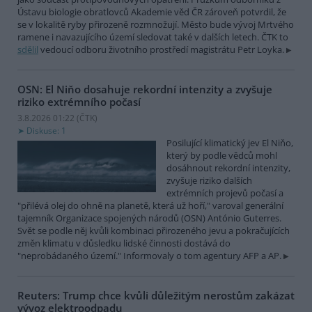
Ústavu biologie obratlovců Akademie věd ČR zároveň potvrdil, že
se v lokalitě ryby přirozeně rozmnožují. Město bude vývoj Mrtvého
ramene i navazujícího území sledovat také v dalších letech. ČTK to
sdělil
vedoucí odboru životního prostředí magistrátu Petr Loyka.
OSN: El Niňo dosahuje rekordní intenzity a zvyšuje
riziko extrémního počasí
3.8.2026 01:22 (
ČTK
)
Diskuse: 1
Posilující klimatický jev El Niňo,
který by podle vědců mohl
dosáhnout rekordní intenzity,
zvyšuje riziko dalších
extrémních projevů počasí a
"přilévá olej do ohně na planetě, která už hoří," varoval generální
tajemník Organizace spojených národů (OSN) António Guterres.
Svět se podle něj kvůli kombinaci přirozeného jevu a pokračujících
změn klimatu v důsledku lidské činnosti dostává do
"neprobádaného území." Informovaly o tom agentury AFP a AP.
Reuters: Trump chce kvůli důležitým nerostům zakázat
vývoz elektroodpadu