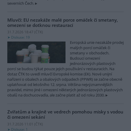
severních Čech.
Mluvčí: EU nezakáže malé porce omáček či smetany,
omezení se dotknou restaurací
31.7.2026 18:47 (
ČTK
)
Diskuse: 19
Evropská unie nezakáže prodej
malých porcí omáček či
smetany v obchodech.
Budoucí omezení
jednorázových plastových
porcí se budou týkat pouze jejich používání v restauracích. Na
dotaz ČTK to uvedl mluvčí Evropské komise (EK). Nové unijní
nařízení o obalech a obalových odpadech (PPWR) se začne obecně
uplatňovat od letošního 12. srpna. Většina nejvýznamnějších
pravidel, mimo jiné i omezení některých jednorázových plastových
obalů na dochucovadla, ale začne platit až od roku 2030.
Zvířatům a krajině ve vedrech pomohou misky s vodou
či omezení sekání
31.7.2026 11:01 (
ČTK
)
Diskuse: 1