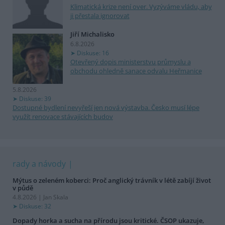
Klimatická krize není over. Vyzýváme vládu, aby
ji přestala ignorovat
Jiří Michalisko
6.8.2026
Diskuse: 16
Otevřený dopis ministerstvu průmyslu a
obchodu ohledně sanace odvalu Heřmanice
5.8.2026
Diskuse: 39
Dostupné bydlení nevyřeší jen nová výstavba. Česko musí lépe
využít renovace stávajících budov
rady a návody
Mýtus o zeleném koberci: Proč anglický trávník v létě zabíjí život
v půdě
4.8.2026 | Jan Skala
Diskuse: 32
Dopady horka a sucha na přírodu jsou kritické. ČSOP ukazuje,