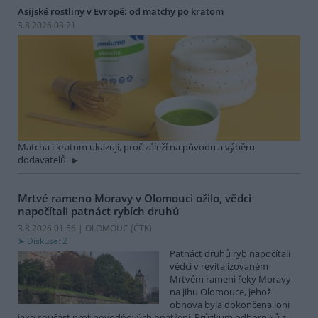
Asijské rostliny v Evropě: od matchy po kratom
3.8.2026 03:21
Matcha i kratom ukazují, proč záleží na původu a výběru
dodavatelů.
Mrtvé rameno Moravy v Olomouci ožilo, vědci
napočítali patnáct rybích druhů
3.8.2026 01:56 | OLOMOUC (
ČTK
)
Diskuse: 2
Patnáct druhů ryb napočítali
vědci v revitalizovaném
Mrtvém rameni řeky Moravy
na jihu Olomouce, jehož
obnova byla dokončena loni
jako součást protipovodňových opatření. Průzkum odborníků z