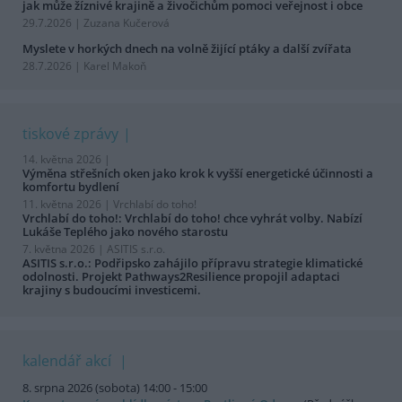
jak může žíznivé krajině a živočichům pomoci veřejnost i obce
29.7.2026 | Zuzana Kučerová
Myslete v horkých dnech na volně žijící ptáky a další zvířata
28.7.2026 | Karel Makoň
tiskové zprávy
14. května 2026 |
Výměna střešních oken jako krok k vyšší energetické účinnosti a
komfortu bydlení
11. května 2026 |
Vrchlabí do toho!
Vrchlabí do toho!: Vrchlabí do toho! chce vyhrát volby. Nabízí
Lukáše Teplého jako nového starostu
7. května 2026 |
ASITIS s.r.o.
ASITIS s.r.o.: Podřipsko zahájilo přípravu strategie klimatické
odolnosti. Projekt Pathways2Resilience propojil adaptaci
krajiny s budoucími investicemi.
kalendář akcí
8. srpna 2026 (sobota) 14:00 - 15:00