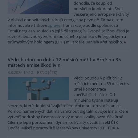
dohodla, že koupí od
britského konkurenta Shell
veškeré jeho evropské aktivity
v oblasti obnovitelných zdrojů energie na pevnině. Firma o tom
informovala v tiskové
zprávě
. Transakce je podle společnosti
TotalEnergies v souladu s její širší strategií v Evropě, jejíž součástí je
rovněž nedávné vytvoření společného podniku s Energetickým a
průmyslovým holdingem (EPH) miliardáře Daniela Křetínského.
Vědci budou po dobu 12 měsíců měřit v Brně na 35
místech emise škodlivin
3.8.2026 19:12 | BRNO (
ČTK
)
Vědci boudou v příštích 12
měsících měřit na 35 místech v
Brně koncentrace
znečišťujících látek. Od
minulého týdne instalují
senzory, které doplní stávající referenční monitorovací stanice.
Pomocí naměřených dat má vzniknout digitální dvojče Brna, které
vytvoří podrobný časoprostorový model kvality ovzduší v Brně.
Cílem je lepší porozumění dynamice kvality ovzduší, řekl ČTK
Ondřej Mikeš z pracoviště Masarykovy univerzity RECETOX.