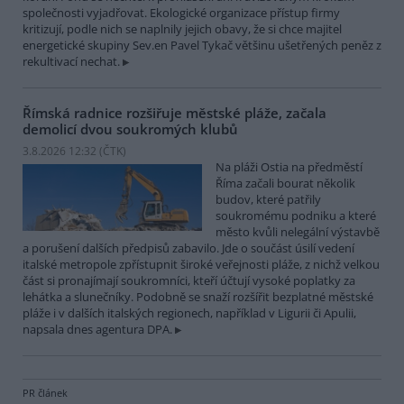
společnosti vyjadřovat. Ekologické organizace přístup firmy
kritizují, podle nich se naplnily jejich obavy, že si chce majitel
energetické skupiny Sev.en Pavel Tykač většinu ušetřených peněz z
rekultivací nechat.
Římská radnice rozšiřuje městské pláže, začala
demolicí dvou soukromých klubů
3.8.2026 12:32 (
ČTK
)
Na pláži Ostia na předměstí
Říma začali bourat několik
budov, které patřily
soukromému podniku a které
město kvůli nelegální výstavbě
a porušení dalších předpisů zabavilo. Jde o součást úsilí vedení
italské metropole zpřístupnit široké veřejnosti pláže, z nichž velkou
část si pronajímají soukromníci, kteří účtují vysoké poplatky za
lehátka a slunečníky. Podobně se snaží rozšířit bezplatné městské
pláže i v dalších italských regionech, například v Ligurii či Apulii,
napsala dnes agentura DPA.
PR článek