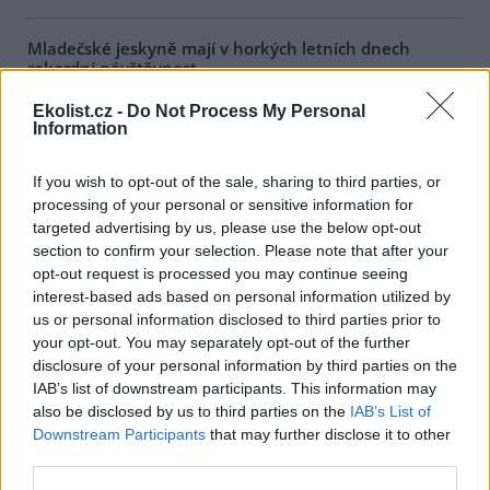
Mladečské jeskyně mají v horkých letních dnech
rekordní návštěvnost
1.8.2026 17:47 | PRAHA (
ČTK
)
Ekolist.cz -
Do Not Process My Personal
Rekordní návštěvnost mají v
Information
těchto horkých letních dnech
Mladečské jeskyně u Litovle na
Olomoucku, které
If you wish to opt-out of the sale, sharing to third parties, or
návštěvníkům poskytují aspoň
processing of your personal or sensitive information for
dočasnou úlevu od úmorného vedra. Zatímco na zemském
targeted advertising by us, please use the below opt-out
povrchu teplota kvůli přílivu horkého vzduchu výrazně překračuje
hranici 30 stupňů Celsia, v chladných chodbách a dómech
section to confirm your selection. Please note that after your
Mladečských jeskyní se celoročně pohybuje kolem deseti stupňů
opt-out request is processed you may continue seeing
Celsia. Lidé proto při plánování letního výletu často volí právě
interest-based ads based on personal information utilized by
jeskyně.
us or personal information disclosed to third parties prior to
your opt-out. You may separately opt-out of the further
disclosure of your personal information by third parties on the
Zubří stádo v olomoucké zoo se rozrostlo o dvě
IAB’s list of downstream participants. This information may
mláďata, už dovádí ve výběhu
also be disclosed by us to third parties on the
IAB’s List of
1.8.2026 17:28 | OLOMOUC (
ČTK
)
Downstream Participants
that may further disclose it to other
O dvě mláďata se letos
rozrostlo stádo zubrů v
third parties.
zoologické zahradě na Svatém