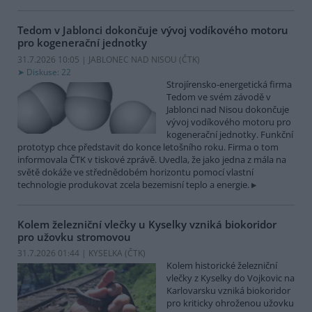
Tedom v Jablonci dokončuje vývoj vodíkového motoru
pro kogenerační jednotky
31.7.2026 10:05 | JABLONEC NAD NISOU (
ČTK
)
Diskuse: 22
Strojírensko-energetická firma
Tedom ve svém závodě v
Jablonci nad Nisou dokončuje
vývoj vodíkového motoru pro
kogenerační jednotky. Funkční
prototyp chce představit do konce letošního roku. Firma o tom
informovala ČTK v tiskové zprávě. Uvedla, že jako jedna z mála na
světě dokáže ve střednědobém horizontu pomocí vlastní
technologie produkovat zcela bezemisní teplo a energie.
Kolem železniční vlečky u Kyselky vzniká biokoridor
pro užovku stromovou
31.7.2026 01:44 | KYSELKA (
ČTK
)
Kolem historické železniční
vlečky z Kyselky do Vojkovic na
Karlovarsku vzniká biokoridor
pro kriticky ohroženou užovku