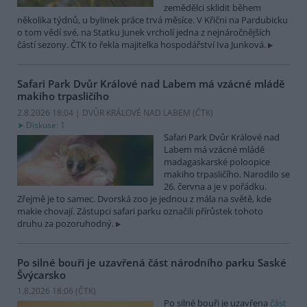
zemědělci sklidit během
několika týdnů, u bylinek práce trvá měsíce. V Křični na Pardubicku
o tom vědí své, na Statku Junek vrcholí jedna z nejnáročnějších
částí sezony. ČTK to řekla majitelka hospodářství Iva Junková.
Safari Park Dvůr Králové nad Labem má vzácné mládě
makiho trpasličího
2.8.2026 18:04 | DVŮR KRÁLOVÉ NAD LABEM (
ČTK
)
Diskuse: 1
Safari Park Dvůr Králové nad
Labem má vzácné mládě
madagaskarské poloopice
makiho trpasličího. Narodilo se
26. června a je v pořádku.
Zřejmě je to samec. Dvorská zoo je jednou z mála na světě, kde
makie chovají. Zástupci safari parku označili přírůstek tohoto
druhu za pozoruhodný.
Po silné bouři je uzavřená část národního parku Saské
Švýcarsko
1.8.2026 18:06 (
ČTK
)
Po silné bouři je uzavřena
část