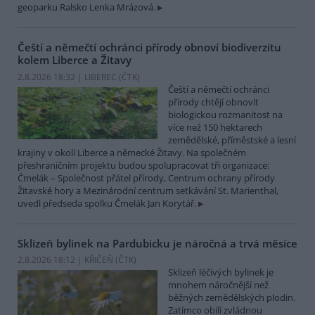
geoparku Ralsko Lenka Mrázová.
Čeští a němečtí ochránci přírody obnoví biodiverzitu
kolem Liberce a Žitavy
2.8.2026 18:32 | LIBEREC (
ČTK
)
Čeští a němečtí ochránci
přírody chtějí obnovit
biologickou rozmanitost na
více než 150 hektarech
zemědělské, příměstské a lesní
krajiny v okolí Liberce a německé Žitavy. Na společném
přeshraničním projektu budou spolupracovat tři organizace:
Čmelák – Společnost přátel přírody, Centrum ochrany přírody
Žitavské hory a Mezinárodní centrum setkávání St. Marienthal,
uvedl předseda spolku Čmelák Jan Korytář.
Sklizeň bylinek na Pardubicku je náročná a trvá měsíce
2.8.2026 18:12 | KŘIČEŇ (
ČTK
)
Sklizeň léčivých bylinek je
mnohem náročnější než
běžných zemědělských plodin.
Zatímco obilí zvládnou