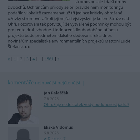
stromovou, ale i další druhy
živočichů. Ochráncům přírody se při pravidelném monitoringu
podařilo v lokalitě zaznamenat už tři jedince kriticky ohrožené
užovky stromové, ačkoli její nejčastější výskyt je kolem Stráže nad
Ohří. Pozorování tak potvrzují, že vytvářené podmínky mohou být
pro tento druh vhodné. Hodnocení dlouhodobého přínosu
projektu bude předmětem dalšího sledování, řekla dnes
novinářům specialistka environmentálních projektů Mattoni Lucie
Štefanská.
«
|
1
|
2
|
3
|
4
|
..
|
1581
|
»
komentáře
nejnovější
nejčtenější
Jan Palaščák
7.8.2026
Ohrožuje nedostatek vody budoucnost jádra?
Eliška Vidomus
6.8.2026
Diskuse: 7