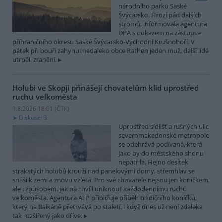
národního parku Saské
Švýcarsko. Hrozí pád dalších
stromů, informovala agentura
DPA s odkazem na zástupce
příhraničního okresu Saské Švýcarsko-Východní Krušnohoří. V
pátek při bouři zahynul nedaleko obce Rathen jeden muž, další lidé
utrpěli zranění.
Holubi ve Skopji přinášejí chovatelům klid uprostřed
ruchu velkoměsta
1.8.2026 18:01 (
ČTK
)
Diskuse: 3
Uprostřed sídlišť a rušných ulic
severomakedonské metropole
se odehrává podívaná, která
jako by do městského shonu
nepatřila. Hejno desítek
strakatých holubů krouží nad panelovými domy, střemhlav se
snáší k zemi a znovu vzlétá. Pro své chovatele nejsou jen koníčkem,
ale i způsobem, jak na chvíli uniknout každodennímu ruchu
velkoměsta. Agentura AFP přibližuje příběh tradičního koníčku,
který na Balkáně přetrvává po staletí, i když dnes už není zdaleka
tak rozšířený jako dříve.