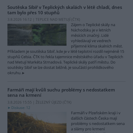
Soutěska Sibiř v Teplických skalách v létě chladí, dnes
tam bylo přes 10 stupňů
3.8.2026 16:12 | TEPLICE NAD METUJÍ (
ČTK
)
Zájem o Teplické skály na
Náchodsku je v letních
měsících značný. Lidé
vyhledávají ve vedrech
příjemné klima skalních měst.
Příkladem je soutěska Sibiř, kde je v létě teplotní rozdíl nejméně 15
stupňů Celsia. ČTK to řekla tajemnice městského úřadu v Teplicích
nad Metují Markéta Strnadová. Teplické skály patří městu. Do
soutěsky Sibiř se lze dostat běžně, je součástí prohlídkového
okruhu.
Farmáři mají kvůli suchu problémy s nedostatkem
sena na krmení
3.8.2026 15:55 | ŽELEZNÝ ÚJEZD (
ČTK
)
Diskuse: 12
Farmáři v Plzeňském kraji i v
dalších částech Česka mají
problémy s nedostatkem sena
a slámy pro krmení