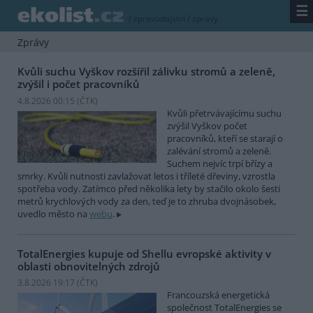
☰
/
zpravodajství
/
zprávy
Zprávy
Kvůli suchu Vyškov rozšířil zálivku stromů a zeleně,
zvýšil i počet pracovníků
4.8.2026 00:15 (
ČTK
)
Kvůli přetrvávajícímu suchu
zvýšil Vyškov počet
pracovníků, kteří se starají o
zalévání stromů a zeleně.
Suchem nejvíc trpí břízy a
smrky. Kvůli nutnosti zavlažovat letos i tříleté dřeviny, vzrostla
spotřeba vody. Zatímco před několika lety by stačilo okolo šesti
metrů krychlových vody za den, teď je to zhruba dvojnásobek,
uvedlo město na
webu
.
TotalEnergies kupuje od Shellu evropské aktivity v
oblasti obnovitelných zdrojů
3.8.2026 19:17 (
ČTK
)
Francouzská energetická
společnost TotalEnergies se