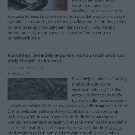
která usnadňuje opravy
výrobků namísto jejich
výměny.
Informovala
o tom
Evropská komise. Spotřebitelé mohou požádat o opravu rozbitých
výrobků, jako jsou chytré telefony, pračky nebo chladničky, a to i v
případě, že již uplynula zákonem daná záruční lhůta. Výrobci
budou muset tyto opravy nabízet za přiměřenou cenu a v
přiměřené lhůtě.
Rozsáhlejší zemědělské požáry mohou snížit úrodnost
půdy či zvýšit riziko eroze
31.7.2026 18:56 (
ČTK
)
Diskuse: 11
Rozsáhlejší zemědělské požáry
mohou zhoršit půdní
vlastnosti nebo zvýšit riziko
eroze. Úrodnost půdy může
být v důsledku požárů snížena
i na několik následujících let. Vyplývá to z vyjádření agrárníků, které
ČTK oslovila. Zemědělci proto nyní v období žní více kontrolují
techniku a přehodnocují časy sklizně. Podle informací Agrární
komory letos zemědělce zasáhly převážně menší požáry a podařilo
se je lokalizovat dříve, než způsobily rozsáhlejší škody.
Výstraha
před vznikem požárů nyní platí pro celou republiku s výjimkou