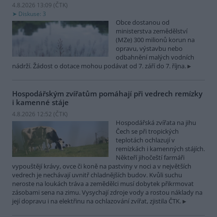
4.8.2026 13:09 (
ČTK
)
Diskuse: 3
Obce dostanou od
ministerstva zemědělství
(MZe) 300 milionů korun na
opravu, výstavbu nebo
odbahnění malých vodních
nádrží. Žádost o dotace mohou podávat od 7. září do 7. října.
Hospodářským zvířatům pomáhají při vedrech remízky
i kamenné stáje
4.8.2026 12:52 (
ČTK
)
Hospodářská zvířata na jihu
Čech se při tropických
teplotách ochlazují v
remízkách i kamenných stájích.
Někteří jihočeští farmáři
vypouštějí krávy, ovce či koně na pastviny v noci a v největších
vedrech je nechávají uvnitř chladnějších budov. Kvůli suchu
neroste na loukách tráva a zemědělci musí dobytek přikrmovat
zásobami sena na zimu. Vysychají zdroje vody a rostou náklady na
její dopravu i na elektřinu na ochlazování zvířat, zjistila ČTK.