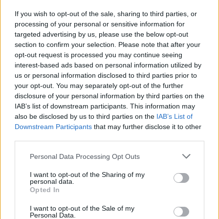
Českolipsku chystá obnovu
If you wish to opt-out of the sale, sharing to third parties, or
pomníku v Olšině. Připomínat
bude příběh místní kdysi
processing of your personal or sensitive information for
významné obce s poštou,
targeted advertising by us, please use the below opt-out
četnickou stanicí i několika hostinci, která zanikla zhruba před 80
section to confirm your selection. Please note that after your
lety kvůli zřízení vojenského výcvikového prostoru Ralsko.
opt-out request is processed you may continue seeing
Opravený pomník chce geopark ukázat na konci srpna při akci
interest-based ads based on personal information utilized by
Proměny, která každoročně připomíná historii zaniklých obcí z
us or personal information disclosed to third parties prior to
tohoto území. ČTK o tom informovala ředitelka Národního
geoparku Ralsko Lenka Mrázová.
your opt-out. You may separately opt-out of the further
disclosure of your personal information by third parties on the
IAB’s list of downstream participants. This information may
Čeští a němečtí ochránci přírody obnoví biodiverzitu
also be disclosed by us to third parties on the
IAB’s List of
kolem Liberce a Žitavy
Downstream Participants
that may further disclose it to other
2.8.2026 18:32 | LIBEREC (
ČTK
)
third parties.
Čeští a němečtí ochránci
přírody chtějí obnovit
Personal Data Processing Opt Outs
biologickou rozmanitost na
více než 150 hektarech
I want to opt-out of the Sharing of my
zemědělské, příměstské a lesní
personal data.
krajiny v okolí Liberce a německé Žitavy. Na společném
Opted In
přeshraničním projektu budou spolupracovat tři organizace:
Čmelák – Společnost přátel přírody, Centrum ochrany přírody
I want to opt-out of the Sale of my
Žitavské hory a Mezinárodní centrum setkávání St. Marienthal,
Personal Data.