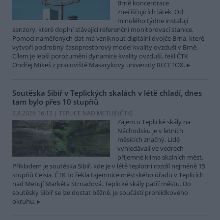
Brně koncentrace
znečišťujících látek. Od
minulého týdne instalují
senzory, které doplní stávající referenční monitorovací stanice.
Pomocí naměřených dat má vzniknout digitální dvojče Brna, které
vytvoří podrobný časoprostorový model kvality ovzduší v Brně.
Cílem je lepší porozumění dynamice kvality ovzduší, řekl ČTK
Ondřej Mikeš z pracoviště Masarykovy univerzity RECETOX.
Soutěska Sibiř v Teplických skalách v létě chladí, dnes
tam bylo přes 10 stupňů
3.8.2026 16:12 | TEPLICE NAD METUJÍ (
ČTK
)
Zájem o Teplické skály na
Náchodsku je v letních
měsících značný. Lidé
vyhledávají ve vedrech
příjemné klima skalních měst.
Příkladem je soutěska Sibiř, kde je v létě teplotní rozdíl nejméně 15
stupňů Celsia. ČTK to řekla tajemnice městského úřadu v Teplicích
nad Metují Markéta Strnadová. Teplické skály patří městu. Do
soutěsky Sibiř se lze dostat běžně, je součástí prohlídkového
okruhu.