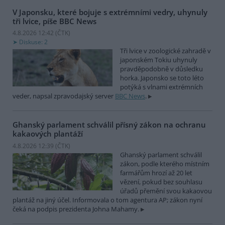
V Japonsku, které bojuje s extrémními vedry, uhynuly
tři lvice, píše BBC News
4.8.2026 12:42 (
ČTK
)
Diskuse: 2
Tři lvice v zoologické zahradě v
japonském Tokiu uhynuly
pravděpodobně v důsledku
horka. Japonsko se toto léto
potýká s vlnami extrémních
veder, napsal zpravodajský server
BBC News
.
Ghanský parlament schválil přísný zákon na ochranu
kakaových plantáží
4.8.2026 12:39 (
ČTK
)
Ghanský parlament schválil
zákon, podle kterého místním
farmářům hrozí až 20 let
vězení, pokud bez souhlasu
úřadů přemění svou kakaovou
plantáž na jiný účel. Informovala o tom agentura AP; zákon nyní
čeká na podpis prezidenta Johna Mahamy.