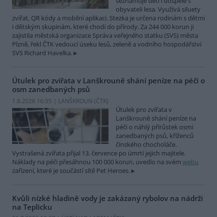
seznamuje děti i dospělé s
obyvateli lesa. Využívá siluety
zvířat, QR kódy a mobilní aplikaci. Stezka je určena rodinám s dětmi
i dětským skupinám, které chodí do přírody. Za 244 000 korun ji
zajistila městská organizace Správa veřejného statku (SVS) města
Plzně, řekl ČTK vedoucí úseku lesů, zeleně a vodního hospodářství
SVS Richard Havelka.
Útulek pro zvířata v Lanškrouně shání peníze na péči o
osm zanedbaných psů
1.8.2026 16:55 | LANŠKROUN (
ČTK
)
Útulek pro zvířata v
Lanškrouně shání peníze na
péči o náhlý přírůstek osmi
zanedbaných psů, kříženců
čínského chocholáče.
Vystrašená zvířata přijal 13. července po úmrtí jejich majitele.
Náklady na péči přesáhnou 100 000 korun, uvedlo na svém
webu
zařízení, které je součástí sítě Pet Heroes.
Kvůli nízké hladině vody je zakázaný rybolov na nádrži
na Teplicku