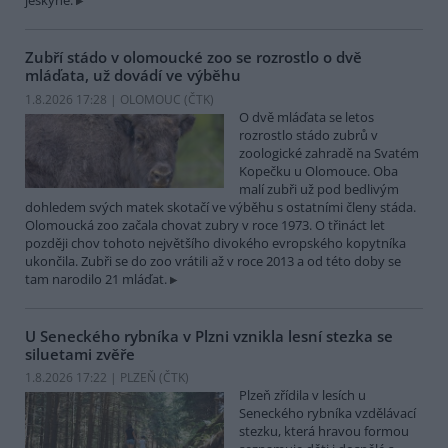
jeskyně.
Zubří stádo v olomoucké zoo se rozrostlo o dvě
mláďata, už dovádí ve výběhu
1.8.2026 17:28 | OLOMOUC (
ČTK
)
O dvě mláďata se letos
rozrostlo stádo zubrů v
zoologické zahradě na Svatém
Kopečku u Olomouce. Oba
malí zubři už pod bedlivým
dohledem svých matek skotačí ve výběhu s ostatními členy stáda.
Olomoucká zoo začala chovat zubry v roce 1973. O třináct let
později chov tohoto největšího divokého evropského kopytníka
ukončila. Zubři se do zoo vrátili až v roce 2013 a od této doby se
tam narodilo 21 mláďat.
U Seneckého rybníka v Plzni vznikla lesní stezka se
siluetami zvěře
1.8.2026 17:22 | PLZEŇ (
ČTK
)
Plzeň zřídila v lesích u
Seneckého rybníka vzdělávací
stezku, která hravou formou