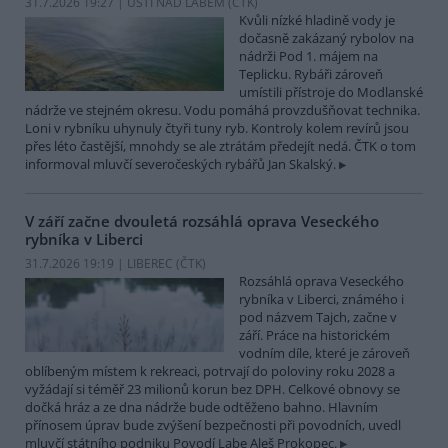
31.7.2026 19:27 | ÚSTÍ NAD LABEM (
ČTK
)
Kvůli nízké hladině vody je
dočasně zakázaný rybolov na
nádrži Pod 1. májem na
Teplicku. Rybáři zároveň
umístili přístroje do Modlanské
nádrže ve stejném okresu. Vodu pomáhá provzdušňovat technika.
Loni v rybníku uhynuly čtyři tuny ryb. Kontroly kolem revírů jsou
přes léto častější, mnohdy se ale ztrátám předejít nedá. ČTK o tom
informoval mluvčí severočeských rybářů Jan Skalský.
V září začne dvouletá rozsáhlá oprava Veseckého
rybníka v Liberci
31.7.2026 19:19 | LIBEREC (
ČTK
)
Rozsáhlá oprava Veseckého
rybníka v Liberci, známého i
pod názvem Tajch, začne v
září. Práce na historickém
vodním díle, které je zároveň
oblíbeným místem k rekreaci, potrvají do poloviny roku 2028 a
vyžádají si téměř 23 milionů korun bez DPH. Celkové obnovy se
dočká hráz a ze dna nádrže bude odtěženo bahno. Hlavním
přínosem úprav bude zvýšení bezpečnosti při povodních, uvedl
mluvčí státního podniku Povodí Labe Aleš Prokopec.