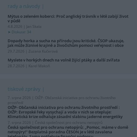
rady a návody
Mýtus o zeleném koberci: Proč anglický trávník v létě zabíjí život
v půdě
4.8.2026 | Jan Skala
Diskuse: 34
Dopady horka a sucha na přírodu jsou kritické. ČSOP ukazuje,
jak může žíznivé krajině a živočichům pomoci veřejnost i obce
29.7.2026 | Zuzana Kučerová
Myslete v horkých dnech na volně žijící ptáky a další zvířata
28.7.2026 | Karel Makoň
tiskové zprávy
7. srpna 2026 |
OIŽP- Občanská iniciativa pro ochranu životního
prostředí
OIŽP- Občanská iniciativa pro ochranu životního prostředí :
OIŽP: Evropské řeky vysychají a voda v nich se otepluje:
Klimatická krize odhaluje zásadní slabinu jaderné energetiky
7. srpna 2026 |
Česká společnost pro ochranu netopýrů
Česká společnost pro ochranu netopýrů: „Pomoc, máme v domě
netopýry!“ Bezplatná poradna ČESON je v létě zavalena
telefonáty. Sama potřebuje finanční podporu.