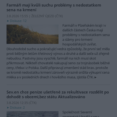
Farmáři mají kvůli suchu problémy s nedostatkem
sena na krmení
3.8.2026 15:55 | ŽELEZNÝ ÚJEZD (
ČTK
)
Diskuse: 12
Farmáři v Plzeňském kraji i v
dalších částech Česka mají
problémy s nedostatkem sena
a slámy pro krmení
hospodářských zvířat.
Dlouhodobé sucho a pokračující vedra způsobily, že první seč měla
proti běžným letům třetinový výnos a druhé a další seče už zřejmě
nebudou. Pastviny jsou vyschlé, farmáři na nich musí skot
přikrmovat. Někteří chovatelé nakupují seno za trojnásobek běžné
ceny, třeba i z Polska. Další připravují zmenšení stád krav, protože
se kromě nedostatku krmení zároveň výrazně snížila výkupní cena
mléka a v posledních dnech i hovězího masa, zjistila ČTK.
Sev.en chce peníze ušetřené za rekultivace rozdělit po
dohodě s obcemi,bez státu
Aktualizováno
3.8.2026 12:35 (
ČTK
)
Diskuse: 2
Společnost Severní
energetická hodlá sama