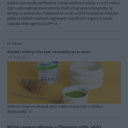
italské metropole zpřístupnit široké veřejnosti pláže, z nichž velkou
část si pronajímají soukromníci, kteří účtují vysoké poplatky za
lehátka a slunečníky. Podobně se snaží rozšířit bezplatné městské
pláže i v dalších italských regionech, například v Ligurii či Apulii,
napsala dnes agentura DPA.
PR článek
Asijské rostliny v Evropě: od matchy po kratom
3.8.2026 03:21
Matcha i kratom ukazují, proč záleží na původu a výběru
dodavatelů.
Mrtvé rameno Moravy v Olomouci ožilo, vědci