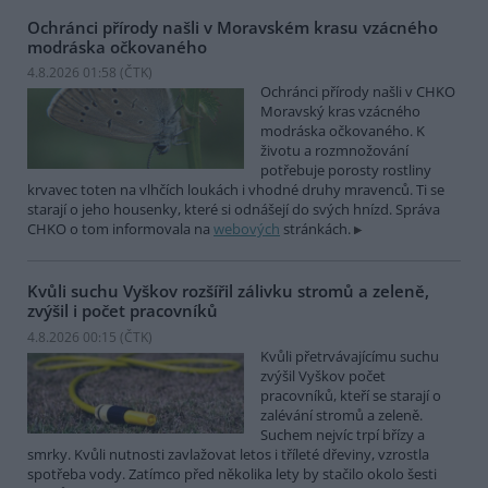
Ochránci přírody našli v Moravském krasu vzácného
modráska očkovaného
4.8.2026 01:58 (
ČTK
)
Ochránci přírody našli v CHKO
Moravský kras vzácného
modráska očkovaného. K
životu a rozmnožování
potřebuje porosty rostliny
krvavec toten na vlhčích loukách i vhodné druhy mravenců. Ti se
starají o jeho housenky, které si odnášejí do svých hnízd. Správa
CHKO o tom informovala na
webových
stránkách.
Kvůli suchu Vyškov rozšířil zálivku stromů a zeleně,
zvýšil i počet pracovníků
4.8.2026 00:15 (
ČTK
)
Kvůli přetrvávajícímu suchu
zvýšil Vyškov počet
pracovníků, kteří se starají o
zalévání stromů a zeleně.
Suchem nejvíc trpí břízy a
smrky. Kvůli nutnosti zavlažovat letos i tříleté dřeviny, vzrostla
spotřeba vody. Zatímco před několika lety by stačilo okolo šesti