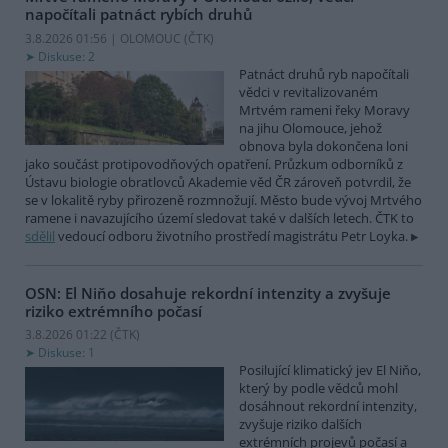
napočítali patnáct rybích druhů
3.8.2026 01:56 | OLOMOUC (
ČTK
)
Diskuse: 2
Patnáct druhů ryb napočítali
vědci v revitalizovaném
Mrtvém rameni řeky Moravy
na jihu Olomouce, jehož
obnova byla dokončena loni
jako součást protipovodňových opatření. Průzkum odborníků z
Ústavu biologie obratlovců Akademie věd ČR zároveň potvrdil, že
se v lokalitě ryby přirozeně rozmnožují. Město bude vývoj Mrtvého
ramene i navazujícího území sledovat také v dalších letech. ČTK to
sdělil
vedoucí odboru životního prostředí magistrátu Petr Loyka.
OSN: El Niňo dosahuje rekordní intenzity a zvyšuje
riziko extrémního počasí
3.8.2026 01:22 (
ČTK
)
Diskuse: 1
Posilující klimatický jev El Niňo,
který by podle vědců mohl
dosáhnout rekordní intenzity,
zvyšuje riziko dalších
extrémních projevů počasí a