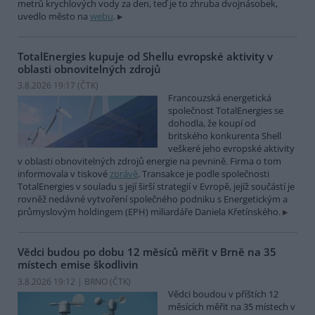
metrů krychlových vody za den, teď je to zhruba dvojnásobek,
uvedlo město na
webu
.
TotalEnergies kupuje od Shellu evropské aktivity v
oblasti obnovitelných zdrojů
3.8.2026 19:17 (
ČTK
)
Francouzská energetická
společnost TotalEnergies se
dohodla, že koupí od
britského konkurenta Shell
veškeré jeho evropské aktivity
v oblasti obnovitelných zdrojů energie na pevnině. Firma o tom
informovala v tiskové
zprávě
. Transakce je podle společnosti
TotalEnergies v souladu s její širší strategií v Evropě, jejíž součástí je
rovněž nedávné vytvoření společného podniku s Energetickým a
průmyslovým holdingem (EPH) miliardáře Daniela Křetínského.
Vědci budou po dobu 12 měsíců měřit v Brně na 35
místech emise škodlivin
3.8.2026 19:12 | BRNO (
ČTK
)
Vědci boudou v příštích 12
měsících měřit na 35 místech v