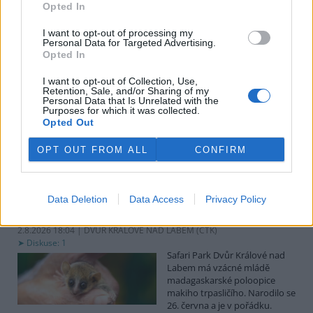
uvedl předseda spolku Čmelák Jan Korytář.
Opted In
I want to opt-out of processing my
Sklizeň bylinek na Pardubicku je náročná a trvá měsíce
Personal Data for Targeted Advertising.
Opted In
2.8.2026 18:12 | KŘIČEŇ (
ČTK
)
Sklizeň léčivých bylinek je
I want to opt-out of Collection, Use,
mnohem náročnější než
Retention, Sale, and/or Sharing of my
běžných zemědělských plodin.
Personal Data that Is Unrelated with the
Zatímco obilí zvládnou
Purposes for which it was collected.
Opted Out
zemědělci sklidit během
několika týdnů, u bylinek práce trvá měsíce. V Křični na Pardubicku
o tom vědí své, na Statku Junek vrcholí jedna z nejnáročnějších
OPT OUT FROM ALL
CONFIRM
částí sezony. ČTK to řekla majitelka hospodářství Iva Junková.
Safari Park Dvůr Králové nad Labem má vzácné mládě
Data Deletion
Data Access
Privacy Policy
makiho trpasličího
2.8.2026 18:04 | DVŮR KRÁLOVÉ NAD LABEM (
ČTK
)
Diskuse: 1
Safari Park Dvůr Králové nad
Labem má vzácné mládě
madagaskarské poloopice
makiho trpasličího. Narodilo se
26. června a je v pořádku.