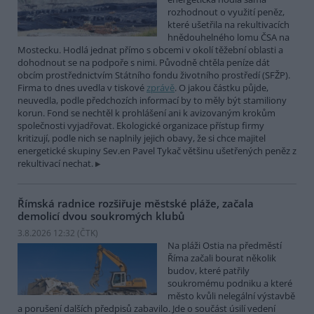
rozhodnout o využití peněz,
které ušetřila na rekultivacích
hnědouhelného lomu ČSA na
Mostecku. Hodlá jednat přímo s obcemi v okolí těžební oblasti a
dohodnout se na podpoře s nimi. Původně chtěla peníze dát
obcím prostřednictvím Státního fondu životního prostředí (SFŽP).
Firma to dnes uvedla v tiskové
zprávě
. O jakou částku půjde,
neuvedla, podle předchozích informací by to měly být stamiliony
korun. Fond se nechtěl k prohlášení ani k avizovaným krokům
společnosti vyjadřovat. Ekologické organizace přístup firmy
kritizují, podle nich se naplnily jejich obavy, že si chce majitel
energetické skupiny Sev.en Pavel Tykač většinu ušetřených peněz z
rekultivací nechat.
Římská radnice rozšiřuje městské pláže, začala
demolicí dvou soukromých klubů
3.8.2026 12:32 (
ČTK
)
Na pláži Ostia na předměstí
Říma začali bourat několik
budov, které patřily
soukromému podniku a které
město kvůli nelegální výstavbě
a porušení dalších předpisů zabavilo. Jde o součást úsilí vedení