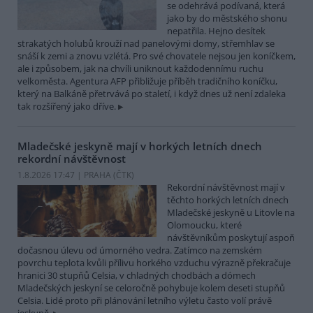
se odehrává podívaná, která
jako by do městského shonu
nepatřila. Hejno desítek
strakatých holubů krouží nad panelovými domy, střemhlav se
snáší k zemi a znovu vzlétá. Pro své chovatele nejsou jen koníčkem,
ale i způsobem, jak na chvíli uniknout každodennímu ruchu
velkoměsta. Agentura AFP přibližuje příběh tradičního koníčku,
který na Balkáně přetrvává po staletí, i když dnes už není zdaleka
tak rozšířený jako dříve.
Mladečské jeskyně mají v horkých letních dnech
rekordní návštěvnost
1.8.2026 17:47 | PRAHA (
ČTK
)
Rekordní návštěvnost mají v
těchto horkých letních dnech
Mladečské jeskyně u Litovle na
Olomoucku, které
návštěvníkům poskytují aspoň
dočasnou úlevu od úmorného vedra. Zatímco na zemském
povrchu teplota kvůli přílivu horkého vzduchu výrazně překračuje
hranici 30 stupňů Celsia, v chladných chodbách a dómech
Mladečských jeskyní se celoročně pohybuje kolem deseti stupňů
Celsia. Lidé proto při plánování letního výletu často volí právě