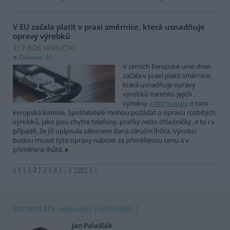
V EU začala platit v praxi směrnice, která usnadňuje
opravy výrobků
31.7.2026 19:04 (
ČTK
)
Diskuse: 46
V zemích Evropské unie dnes
začala v praxi platit směrnice,
která usnadňuje opravy
výrobků namísto jejich
výměny.
Informovala
o tom
Evropská komise. Spotřebitelé mohou požádat o opravu rozbitých
výrobků, jako jsou chytré telefony, pračky nebo chladničky, a to i v
případě, že již uplynula zákonem daná záruční lhůta. Výrobci
budou muset tyto opravy nabízet za přiměřenou cenu a v
přiměřené lhůtě.
«
|
1
|
2
|
3
|
4
|
..
|
1581
|
»
komentáře
nejnovější
nejčtenější
Jan Palaščák