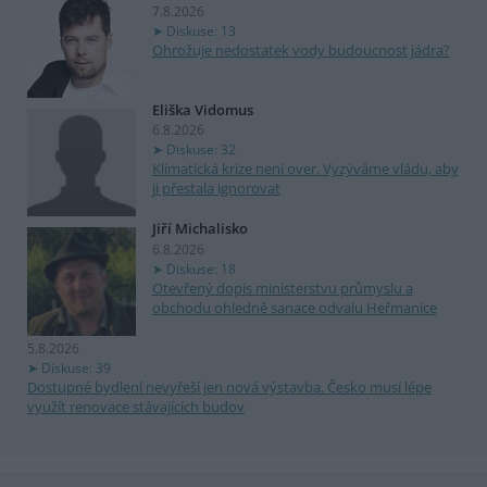
7.8.2026
Diskuse: 13
Ohrožuje nedostatek vody budoucnost jádra?
Eliška Vidomus
6.8.2026
Diskuse: 32
Klimatická krize není over. Vyzýváme vládu, aby
ji přestala ignorovat
Jiří Michalisko
6.8.2026
Diskuse: 18
Otevřený dopis ministerstvu průmyslu a
obchodu ohledně sanace odvalu Heřmanice
5.8.2026
Diskuse: 39
Dostupné bydlení nevyřeší jen nová výstavba. Česko musí lépe
využít renovace stávajících budov