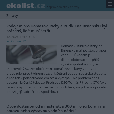
☰
/
zpravodajství
/
zprávy
Zprávy
Vodojem pro Domašov, Říčky a Rudku na Brněnsku byl
prázdný, lidé musí šetřit
4.8.2026 17:12 (
ČTK
)
Diskuse: 12
Domašov, Rudka a Říčky na
Brněnsku mají potíže s pitnou
vodou. Důvodem je
dlouhodobé sucho i příliš
vysoká spotřeba vody. Ač
Dobrovolný svazek obcí (DSO) Domašovsko, který vodovod
provozuje, před týdnem vyzval k šetření vodou, spotřeba stoupla,
a lidé tak v pondělí vodojem zcela vyčerpali. Na problém dnes
upozornila Česká televize. Předseda DSO Tomáš Pitrocha ČTK řekl,
že voda nyní z kohoutků ve třech obcích teče, ale je třeba opravdu
omezit její nadměrnou spotřebu.
Obce dostanou od ministerstva 300 milionů korun na
opravu nebo výstavbu vodních nádrží