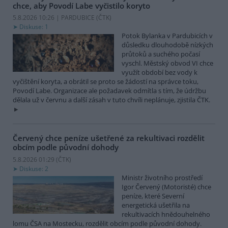
chce, aby Povodí Labe vyčistilo koryto
5.8.2026 10:26 | PARDUBICE (
ČTK
)
Diskuse: 1
Potok Bylanka v Pardubicích v
důsledku dlouhodobě nízkých
průtoků a suchého počasí
vyschl. Městský obvod VI chce
využít období bez vody k
vyčištění koryta, a obrátil se proto se žádostí na správce toku,
Povodí Labe. Organizace ale požadavek odmítla s tím, že údržbu
dělala už v červnu a další zásah v tuto chvíli neplánuje, zjistila ČTK.
Červený chce peníze ušetřené za rekultivaci rozdělit
obcím podle původní dohody
5.8.2026 01:29 (
ČTK
)
Diskuse: 2
Ministr životního prostředí
Igor Červený (Motoristé) chce
peníze, které Severní
energetická ušetřila na
rekultivacích hnědouhelného
lomu ČSA na Mostecku, rozdělit obcím podle původní dohody.