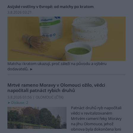
Asijské rostliny v Evropě: od matchy po kratom
3.8.2026 03:21
Matcha i kratom ukazují, proč záleží na původu a výběru
dodavatelů.
Mrtvé rameno Moravy v Olomouci ožilo, vědci
napočítali patnáct rybích druhů
3.8.2026 01:56 | OLOMOUC (
ČTK
)
Diskuse: 2
Patnáct druhů ryb napočítali
vědci v revitalizovaném
Mrtvém rameni řeky Moravy
na jihu Olomouce, jehož
obnova byla dokončena loni