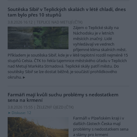
Soutěska Sibiř v Teplických skalách v létě chladí, dnes
tam bylo přes 10 stupňů
3.8.2026 16:12 | TEPLICE NAD METUJÍ (
ČTK
)
Zájem o Teplické skály na
Náchodsku je v letních
měsících značný. Lidé
vyhledávají ve vedrech
příjemné klima skalních měst.
Příkladem je soutěska Sibiř, kde je v létě teplotní rozdíl nejméně 15
stupňů Celsia. ČTK to řekla tajemnice městského úřadu v Teplicích
nad Metují Markéta Strnadová. Teplické skály patří městu. Do
soutěsky Sibiř se lze dostat běžně, je součástí prohlídkového
okruhu.
Farmáři mají kvůli suchu problémy s nedostatkem
sena na krmení
3.8.2026 15:55 | ŽELEZNÝ ÚJEZD (
ČTK
)
Diskuse: 12
Farmáři v Plzeňském kraji i v
dalších částech Česka mají
problémy s nedostatkem sena
a slámy pro krmení