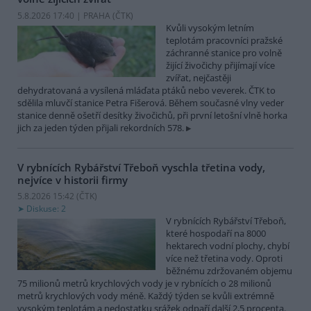
5.8.2026 17:40 | PRAHA (
ČTK
)
Kvůli vysokým letním
teplotám pracovníci pražské
záchranné stanice pro volně
žijící živočichy přijímají více
zvířat, nejčastěji
dehydratovaná a vysílená mláďata ptáků nebo veverek. ČTK to
sdělila mluvčí stanice Petra Fišerová. Během současné vlny veder
stanice denně ošetří desítky živočichů, při první letošní vlně horka
jich za jeden týden přijali rekordních 578.
V rybnících Rybářství Třeboň vyschla třetina vody,
nejvíce v historii firmy
5.8.2026 15:42 (
ČTK
)
Diskuse: 2
V rybnících Rybářství Třeboň,
které hospodaří na 8000
hektarech vodní plochy, chybí
více než třetina vody. Oproti
běžnému zdržovaném objemu
75 milionů metrů krychlových vody je v rybnících o 28 milionů
metrů krychlových vody méně. Každý týden se kvůli extrémně
vysokým teplotám a nedostatku srážek odpaří další 2,5 procenta.