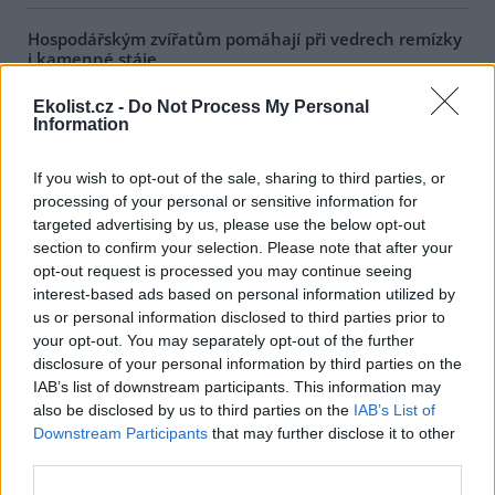
Hospodářským zvířatům pomáhají při vedrech remízky
i kamenné stáje
4.8.2026 12:52 (
ČTK
)
Hospodářská zvířata na jihu
Ekolist.cz -
Do Not Process My Personal
Čech se při tropických
Information
teplotách ochlazují v
remízkách i kamenných stájích.
If you wish to opt-out of the sale, sharing to third parties, or
Někteří jihočeští farmáři
processing of your personal or sensitive information for
vypouštějí krávy, ovce či koně na pastviny v noci a v největších
vedrech je nechávají uvnitř chladnějších budov. Kvůli suchu
targeted advertising by us, please use the below opt-out
neroste na loukách tráva a zemědělci musí dobytek přikrmovat
section to confirm your selection. Please note that after your
zásobami sena na zimu. Vysychají zdroje vody a rostou náklady na
opt-out request is processed you may continue seeing
její dopravu i na elektřinu na ochlazování zvířat, zjistila ČTK.
interest-based ads based on personal information utilized by
us or personal information disclosed to third parties prior to
your opt-out. You may separately opt-out of the further
V Japonsku, které bojuje s extrémními vedry, uhynuly
disclosure of your personal information by third parties on the
tři lvice, píše BBC News
IAB’s list of downstream participants. This information may
4.8.2026 12:42 (
ČTK
)
also be disclosed by us to third parties on the
IAB’s List of
Diskuse: 2
Tři lvice v zoologické zahradě v
Downstream Participants
that may further disclose it to other
japonském Tokiu uhynuly
third parties.
pravděpodobně v důsledku
horka. Japonsko se toto léto