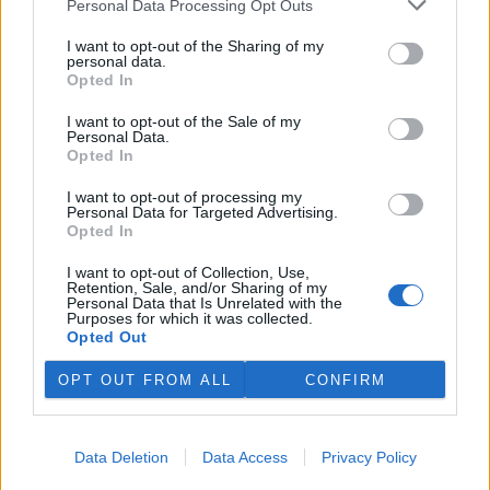
Personal Data Processing Opt Outs
potýká s vlnami extrémních
veder, napsal zpravodajský server
BBC News
.
I want to opt-out of the Sharing of my
personal data.
Opted In
Ghanský parlament schválil přísný zákon na ochranu
kakaových plantáží
I want to opt-out of the Sale of my
Personal Data.
4.8.2026 12:39 (
ČTK
)
Opted In
Ghanský parlament schválil
zákon, podle kterého místním
I want to opt-out of processing my
farmářům hrozí až 20 let
Personal Data for Targeted Advertising.
vězení, pokud bez souhlasu
Opted In
úřadů přemění svou kakaovou
plantáž na jiný účel. Informovala o tom agentura AP; zákon nyní
I want to opt-out of Collection, Use,
čeká na podpis prezidenta Johna Mahamy.
Retention, Sale, and/or Sharing of my
Personal Data that Is Unrelated with the
Purposes for which it was collected.
Opted Out
Ochránci přírody našli v Moravském krasu vzácného
modráska očkovaného
OPT OUT FROM ALL
CONFIRM
4.8.2026 01:58 (
ČTK
)
Ochránci přírody našli v CHKO
Moravský kras vzácného
modráska očkovaného. K
Data Deletion
Data Access
Privacy Policy
životu a rozmnožování
potřebuje porosty rostliny