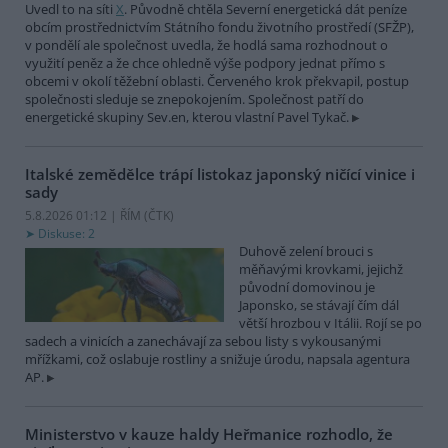
Uvedl to na síti
X
. Původně chtěla Severní energetická dát peníze
obcím prostřednictvím Státního fondu životního prostředí (SFŽP),
v pondělí ale společnost uvedla, že hodlá sama rozhodnout o
využití peněz a že chce ohledně výše podpory jednat přímo s
obcemi v okolí těžební oblasti. Červeného krok překvapil, postup
společnosti sleduje se znepokojením. Společnost patří do
energetické skupiny Sev.en, kterou vlastní Pavel Tykač.
Italské zemědělce trápí listokaz japonský ničící vinice i
sady
5.8.2026 01:12 | ŘÍM (
ČTK
)
Diskuse: 2
Duhově zelení brouci s
měňavými krovkami, jejichž
původní domovinou je
Japonsko, se stávají čím dál
větší hrozbou v Itálii. Rojí se po
sadech a vinicích a zanechávají za sebou listy s vykousanými
mřížkami, což oslabuje rostliny a snižuje úrodu, napsala agentura
AP.
Ministerstvo v kauze haldy Heřmanice rozhodlo, že