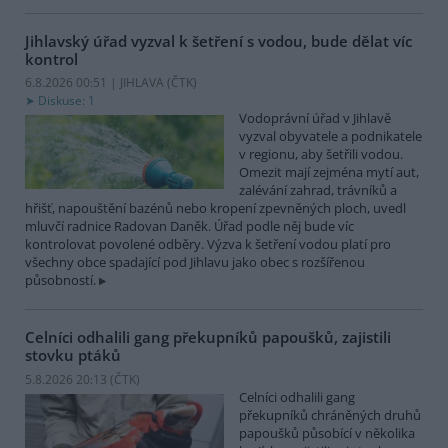
Jihlavský úřad vyzval k šetření s vodou, bude dělat víc
kontrol
6.8.2026 00:51 | JIHLAVA (
ČTK
)
Diskuse: 1
Vodoprávní úřad v Jihlavě
vyzval obyvatele a podnikatele
v regionu, aby šetřili vodou.
Omezit mají zejména mytí aut,
zalévání zahrad, trávníků a
hřišť, napouštění bazénů nebo kropení zpevněných ploch, uvedl
mluvčí radnice Radovan Daněk. Úřad podle něj bude víc
kontrolovat povolené odběry. Výzva k šetření vodou platí pro
všechny obce spadající pod Jihlavu jako obec s rozšířenou
působností.
Celníci odhalili gang překupníků papoušků, zajistili
stovku ptáků
5.8.2026 20:13 (
ČTK
)
Celníci odhalili gang
překupníků chráněných druhů
papoušků působící v několika