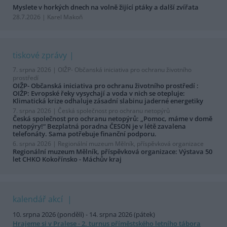
Myslete v horkých dnech na volně žijící ptáky a další zvířata
28.7.2026 | Karel Makoň
tiskové zprávy
7. srpna 2026 |
OIŽP- Občanská iniciativa pro ochranu životního
prostředí
OIŽP- Občanská iniciativa pro ochranu životního prostředí :
OIŽP: Evropské řeky vysychají a voda v nich se otepluje:
Klimatická krize odhaluje zásadní slabinu jaderné energetiky
7. srpna 2026 |
Česká společnost pro ochranu netopýrů
Česká společnost pro ochranu netopýrů: „Pomoc, máme v domě
netopýry!“ Bezplatná poradna ČESON je v létě zavalena
telefonáty. Sama potřebuje finanční podporu.
6. srpna 2026 |
Regionální muzeum Mělník, příspěvková organizace
Regionální muzeum Mělník, příspěvková organizace: Výstava 50
let CHKO Kokořínsko - Máchův kraj
kalendář akcí
10. srpna 2026 (pondělí) - 14. srpna 2026 (pátek)
Hrajeme si v Pralese - 2. turnus příměstského letního tábora