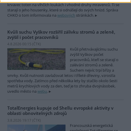
krvavec toten na vlhčích loukách i vhodné druhy mravenců. Ti se
starají o jeho housenky, které si odnášejí do svých hnízd. Správa
CHKO o tom informovala na
webových
stránkách.
Kvůli suchu Vyškov rozšířil zálivku stromů a zeleně,
zvýšil i počet pracovníků
4.8.2026 00:15 (
ČTK
)
Kvůli přetrvávajícímu suchu
zvýšil Vyškov počet
pracovníků, kteří se starají o
zalévání stromů a zeleně.
Suchem nejvíc trpí břízy a
smrky. Kvůli nutnosti zavlažovat letos i tříleté dřeviny, vzrostla
spotřeba vody. Zatímco před několika lety by stačilo okolo šesti
metrů krychlových vody za den, teď je to zhruba dvojnásobek,
uvedlo město na
webu
.
TotalEnergies kupuje od Shellu evropské aktivity v
oblasti obnovitelných zdrojů
3.8.2026 19:17 (
ČTK
)
Francouzská energetická
společnost TotalEnergies se