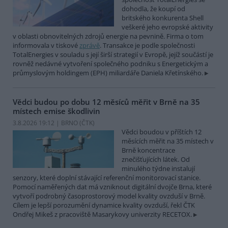
dohodla, že koupí od
britského konkurenta Shell
veškeré jeho evropské aktivity
v oblasti obnovitelných zdrojů energie na pevnině. Firma o tom
informovala v tiskové
zprávě
. Transakce je podle společnosti
TotalEnergies v souladu s její širší strategií v Evropě, jejíž součástí je
rovněž nedávné vytvoření společného podniku s Energetickým a
průmyslovým holdingem (EPH) miliardáře Daniela Křetínského.
Vědci budou po dobu 12 měsíců měřit v Brně na 35
místech emise škodlivin
3.8.2026 19:12 | BRNO (
ČTK
)
Vědci boudou v příštích 12
měsících měřit na 35 místech v
Brně koncentrace
znečišťujících látek. Od
minulého týdne instalují
senzory, které doplní stávající referenční monitorovací stanice.
Pomocí naměřených dat má vzniknout digitální dvojče Brna, které
vytvoří podrobný časoprostorový model kvality ovzduší v Brně.
Cílem je lepší porozumění dynamice kvality ovzduší, řekl ČTK
Ondřej Mikeš z pracoviště Masarykovy univerzity RECETOX.