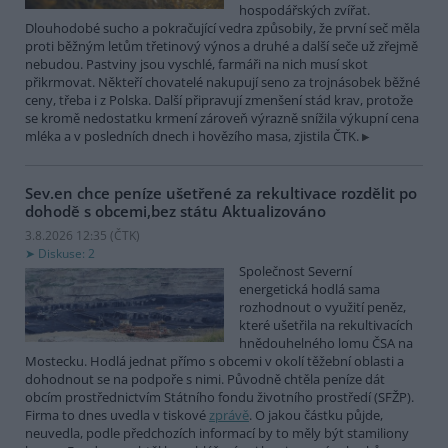
hospodářských zvířat.
Dlouhodobé sucho a pokračující vedra způsobily, že první seč měla
proti běžným letům třetinový výnos a druhé a další seče už zřejmě
nebudou. Pastviny jsou vyschlé, farmáři na nich musí skot
přikrmovat. Někteří chovatelé nakupují seno za trojnásobek běžné
ceny, třeba i z Polska. Další připravují zmenšení stád krav, protože
se kromě nedostatku krmení zároveň výrazně snížila výkupní cena
mléka a v posledních dnech i hovězího masa, zjistila ČTK.
Sev.en chce peníze ušetřené za rekultivace rozdělit po
dohodě s obcemi,bez státu
Aktualizováno
3.8.2026 12:35 (
ČTK
)
Diskuse: 2
Společnost Severní
energetická hodlá sama
rozhodnout o využití peněz,
které ušetřila na rekultivacích
hnědouhelného lomu ČSA na
Mostecku. Hodlá jednat přímo s obcemi v okolí těžební oblasti a
dohodnout se na podpoře s nimi. Původně chtěla peníze dát
obcím prostřednictvím Státního fondu životního prostředí (SFŽP).
Firma to dnes uvedla v tiskové
zprávě
. O jakou částku půjde,
neuvedla, podle předchozích informací by to měly být stamiliony