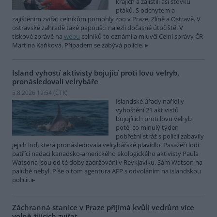
krajích a zajistili asi stovku
ptáků. S odchytem a
zajištěním zvířat celníkům pomohly zoo v Praze, Zlíně a Ostravě. V
ostravské zahradě také papoušci nalezli dočasné útočiště. V
tiskové zprávě na
webu
celníků to oznámila mluvčí Celní správy ČR
Martina Kaňková. Případem se zabývá policie.
Island vyhostí aktivisty bojující proti lovu velryb,
pronásledovali velrybáře
5.8.2026 19:54 (
ČTK
)
Islandské úřady nařídily
vyhoštění 21 aktivistů
bojujících proti lovu velryb
poté, co minulý týden
pobřežní stráž s policií zabavily
jejich loď, která pronásledovala velrybářské plavidlo. Pasažéři lodi
patřící nadaci kanadsko-amerického ekologického aktivisty Paula
Watsona jsou od té doby zadržováni v Reykjavíku. Sám Watson na
palubě nebyl. Píše o tom agentura AFP s odvoláním na islandskou
policii.
Záchranná stanice v Praze přijímá kvůli vedrům více
volně žijících zvířat