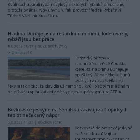
Kvůli suchu začali rybáři s výlovy některých rybníků předčasně,
protože by jinak ryby uhynuly, řekl provozní ředitel Rybářství
Třeboň Vladimír Kukačka.
Hladina Dunaje je na rekordním minimu; lodě uvázly,
rybáři jsou bez práce
5.8.2026 15:37 | BUKUREŠŤ (
ČTK
)
Diskuse: 18
Turistický přístav v
rumunském městě Corabia,
které leží na břehu Dunaje, je
opuštěný. Až na několik člunů
uvázlých v řasách. Hladina
řeky je tak nízko, že plavidla už nemohou kvůli písčitým mělčinám
do přístavu vplouvat ani z něj vyplouvat, píše agentura AFP.
Bozkovské jeskyně na Semilsku zažívají za tropických
teplot nečekaný nápor
5.8.2026 11:20 | BOZKOV (
ČTK
)
Bozkovské dolomitové jeskyně
na Semilsku zažívají za
současných tropických teplot