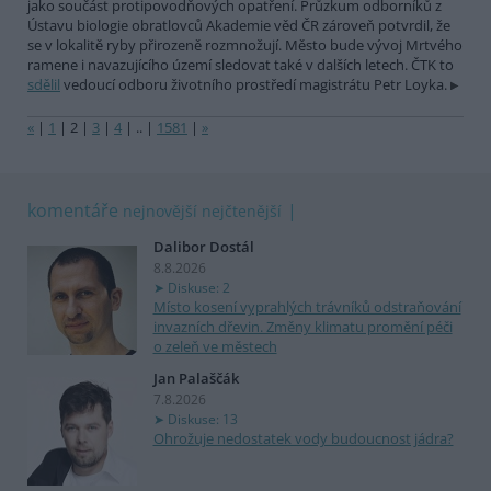
jako součást protipovodňových opatření. Průzkum odborníků z
Ústavu biologie obratlovců Akademie věd ČR zároveň potvrdil, že
se v lokalitě ryby přirozeně rozmnožují. Město bude vývoj Mrtvého
ramene i navazujícího území sledovat také v dalších letech. ČTK to
sdělil
vedoucí odboru životního prostředí magistrátu Petr Loyka.
«
|
1
|
2
|
3
|
4
|
..
|
1581
|
»
komentáře
nejnovější
nejčtenější
Dalibor Dostál
8.8.2026
Diskuse: 2
Místo kosení vyprahlých trávníků odstraňování
invazních dřevin. Změny klimatu promění péči
o zeleň ve městech
Jan Palaščák
7.8.2026
Diskuse: 13
Ohrožuje nedostatek vody budoucnost jádra?