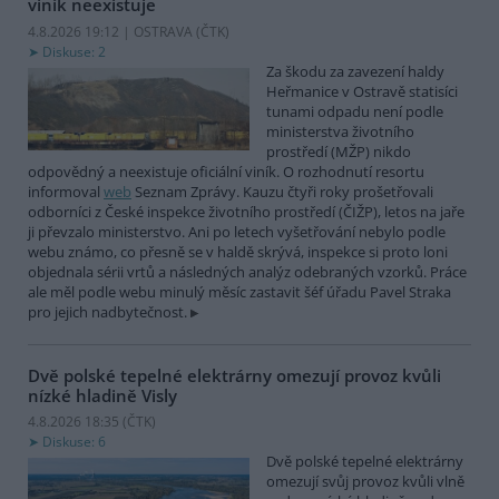
viník neexistuje
4.8.2026 19:12 | OSTRAVA (
ČTK
)
Diskuse: 2
Za škodu za zavezení haldy
Heřmanice v Ostravě statisíci
tunami odpadu není podle
ministerstva životního
prostředí (MŽP) nikdo
odpovědný a neexistuje oficiální viník. O rozhodnutí resortu
informoval
web
Seznam Zprávy. Kauzu čtyři roky prošetřovali
odborníci z České inspekce životního prostředí (ČIŽP), letos na jaře
ji převzalo ministerstvo. Ani po letech vyšetřování nebylo podle
webu známo, co přesně se v haldě skrývá, inspekce si proto loni
objednala sérii vrtů a následných analýz odebraných vzorků. Práce
ale měl podle webu minulý měsíc zastavit šéf úřadu Pavel Straka
pro jejich nadbytečnost.
Dvě polské tepelné elektrárny omezují provoz kvůli
nízké hladině Visly
4.8.2026 18:35 (
ČTK
)
Diskuse: 6
Dvě polské tepelné elektrárny
omezují svůj provoz kvůli vlně