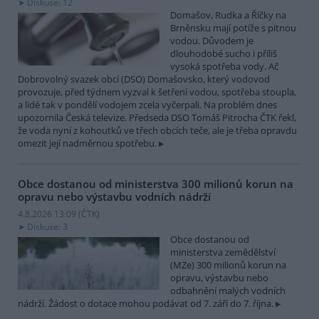
Diskuse: 12
Domašov, Rudka a Říčky na
Brněnsku mají potíže s pitnou
vodou. Důvodem je
dlouhodobé sucho i příliš
vysoká spotřeba vody. Ač
Dobrovolný svazek obcí (DSO) Domašovsko, který vodovod
provozuje, před týdnem vyzval k šetření vodou, spotřeba stoupla,
a lidé tak v pondělí vodojem zcela vyčerpali. Na problém dnes
upozornila Česká televize. Předseda DSO Tomáš Pitrocha ČTK řekl,
že voda nyní z kohoutků ve třech obcích teče, ale je třeba opravdu
omezit její nadměrnou spotřebu.
Obce dostanou od ministerstva 300 milionů korun na
opravu nebo výstavbu vodních nádrží
4.8.2026 13:09 (
ČTK
)
Diskuse: 3
Obce dostanou od
ministerstva zemědělství
(MZe) 300 milionů korun na
opravu, výstavbu nebo
odbahnění malých vodních
nádrží. Žádost o dotace mohou podávat od 7. září do 7. října.