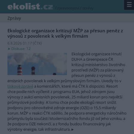
☰
/
zpravodajství
/
zprávy
Zprávy
Ekologické organizace kritizují MŽP za přesun peněz z
výnosů z povolenek k velkým firmám
6.8.2026 01:17 (
ČTK
)
Diskuse: 12
Ekologické organizace Hnutí
DUHA a Greenpeace ČR
kritizují ministerstvo životního
prostředí (MŽP) za plánovaný
přesun peněz z výnosů z
emisních povolenek k velkým průmyslovým firmám. Uvedly to v
tiskové zprávě
a komentářích, které má ČTK k dispozici. Resort
chce podle nich vyčlenit z programu EUA, jehož zdrojem jsou
výnosy z aukcí emisních povolenek, 25 miliard korun pro největší
průmyslové podniky. K tomu chce podle ekologů resort snížit
podporu pro obnovitelné zdroje energie (OZE) o 15,5 miliardy
korun. MŽP v reakci ČTK sdělilo, že podpora energeticky náročného
průmyslu byla součástí Modernizačního fondu již od jeho vzniku, a
že podpora OZE nekončí, a z fondu budou financovány jak
výrobny energie, tak infrastruktura.