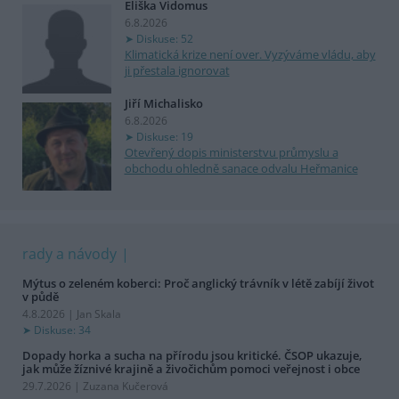
Eliška Vidomus
6.8.2026
Diskuse: 52
Klimatická krize není over. Vyzýváme vládu, aby
ji přestala ignorovat
Jiří Michalisko
6.8.2026
Diskuse: 19
Otevřený dopis ministerstvu průmyslu a
obchodu ohledně sanace odvalu Heřmanice
rady a návody
Mýtus o zeleném koberci: Proč anglický trávník v létě zabíjí život
v půdě
4.8.2026 | Jan Skala
Diskuse: 34
Dopady horka a sucha na přírodu jsou kritické. ČSOP ukazuje,
jak může žíznivé krajině a živočichům pomoci veřejnost i obce
29.7.2026 | Zuzana Kučerová