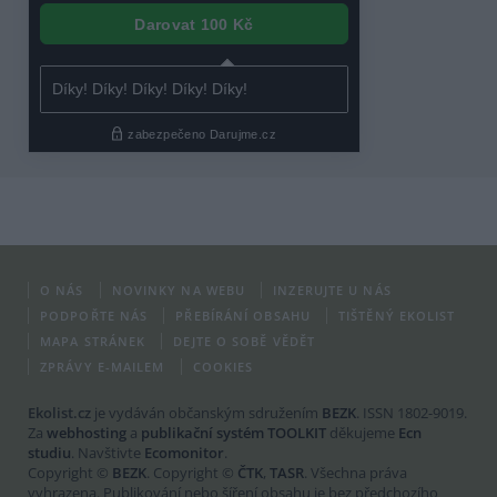
O NÁS
NOVINKY NA WEBU
INZERUJTE U NÁS
PODPOŘTE NÁS
PŘEBÍRÁNÍ OBSAHU
TIŠTĚNÝ EKOLIST
MAPA STRÁNEK
DEJTE O SOBĚ VĚDĚT
ZPRÁVY E-MAILEM
COOKIES
Ekolist.cz
je vydáván občanským sdružením
BEZK
. ISSN 1802-9019.
Za
webhosting
a
publikační systém TOOLKIT
děkujeme
Ecn
studiu
. Navštivte
Ecomonitor
.
Copyright ©
BEZK
. Copyright ©
ČTK
,
TASR
. Všechna práva
vyhrazena. Publikování nebo šíření obsahu je bez předchozího