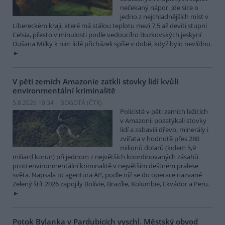
nečekaný nápor. Jde sice o
jedno z nejchladnějších míst v
Libereckém kraji, které má stálou teplotu mezi 7,5 až devíti stupni
Celsia, přesto v minulosti podle vedoucího Bozkovských jeskyní
Dušana Milky k nim lidé přicházeli spíše v době, když bylo nevlídno.
V pěti zemích Amazonie zatkli stovky lidí kvůli
environmentální kriminalitě
5.8.2026 10:34 | BOGOTÁ (
ČTK
)
Policisté v pěti zemích ležících
v Amazonii pozatýkali stovky
lidí a zabavili dřevo, minerály i
zvířata v hodnotě přes 280
milionů dolarů (kolem 5,9
miliard korun) při jednom z největších koordinovaných zásahů
proti environmentální kriminalitě v největším deštném pralese
světa. Napsala to agentura AP, podle níž se do operace nazvané
Zelený štít 2026 zapojily Bolívie, Brazílie, Kolumbie, Ekvádor a Peru.
Potok Bylanka v Pardubicích vyschl. Městský obvod