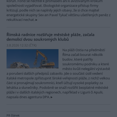
korun. Fond se nechtěl k prohlášení ani k avizovaným krokům
společnosti vyjadřovat. Ekologické organizace přístup firmy
kritizují, podle nich se naplnily jejich obavy, že si chce majitel
energetické skupiny Sev.en Pavel Tykač většinu ušetřených peněz z
rekultivací nechat.
Římská radnice rozšiřuje městské pláže, začala
demolicí dvou soukromých klubů
3.8.2026 12:32 (
ČTK
)
Na pláži Ostia na předměstí
Říma začali bourat několik
budov, které patřily
soukromému podniku a které
město kvůli nelegální výstavbě
a porušení dalších předpisů zabavilo. Jde o součást úsilí vedení
italské metropole zpřístupnit široké veřejnosti pláže, z nichž velkou
část si pronajímají soukromníci, kteří účtují vysoké poplatky za
lehátka a slunečníky. Podobně se snaží rozšířit bezplatné městské
pláže i v dalších italských regionech, například v Ligurii či Apulii,
napsala dnes agentura DPA.
PR článek