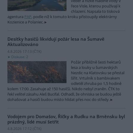
veder a nízké hladině vody v
řece Visle, kterou používají k
chlazení. Napsala to tisková
agentura
PAP
, podle níž k tomuto kroku přistoupily elektrárny
Kozienice a Polaniec.
Desítky hasičů likvidují požár lesa na Šumavě
Aktualizováno
4.8.2026 17:13 (
ČTK
)
Diskuse: 2
Požár přibližně šesti hektarů
lesa a louky u šumavských
Nezdic na Klatovsku se přestal
šířit. Vrtulník s bambivakem
odletěl zhruba po 1,5 hodině
kolem 17:00. Zasahuje až 150 hasičů. Nikdo nebyl zraněn. ČTK to
řekl velitel zásahu Aleš Bucifal. Odhadl, že ohniska se budou ještě
dohašovat a hasiči budou místo hlídat přes noc do středy.
Vodojem pro Domašov, Říčky a Rudku na Brněnsku byl
prázdný, lidé musí šetřit
4.8.2026 17:12 (
ČTK
)