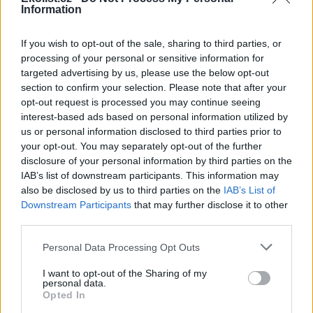
Information
Soutěska Sibiř v Teplických skalách v létě chladí, dnes
tam bylo přes 10 stupňů
If you wish to opt-out of the sale, sharing to third parties, or
3.8.2026 16:12 | TEPLICE NAD METUJÍ (
ČTK
)
processing of your personal or sensitive information for
Zájem o Teplické skály na
Náchodsku je v letních
targeted advertising by us, please use the below opt-out
měsících značný. Lidé
section to confirm your selection. Please note that after your
vyhledávají ve vedrech
opt-out request is processed you may continue seeing
příjemné klima skalních měst.
interest-based ads based on personal information utilized by
Příkladem je soutěska Sibiř, kde je v létě teplotní rozdíl nejméně 15
us or personal information disclosed to third parties prior to
stupňů Celsia. ČTK to řekla tajemnice městského úřadu v Teplicích
your opt-out. You may separately opt-out of the further
nad Metují Markéta Strnadová. Teplické skály patří městu. Do
soutěsky Sibiř se lze dostat běžně, je součástí prohlídkového
disclosure of your personal information by third parties on the
okruhu.
IAB’s list of downstream participants. This information may
also be disclosed by us to third parties on the
IAB’s List of
Downstream Participants
that may further disclose it to other
Farmáři mají kvůli suchu problémy s nedostatkem
third parties.
sena na krmení
3.8.2026 15:55 | ŽELEZNÝ ÚJEZD (
ČTK
)
Personal Data Processing Opt Outs
Diskuse: 12
Farmáři v Plzeňském kraji i v
I want to opt-out of the Sharing of my
dalších částech Česka mají
personal data.
problémy s nedostatkem sena
Opted In
a slámy pro krmení