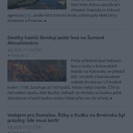
řece Visle, kterou používají k
chlazení. Napsala to tisková
agentura
PAP
, podle níž k tomuto kroku přistoupily elektrárny
Kozienice a Polaniec.
Desítky hasičů likvidují požár lesa na Šumavě
Aktualizováno
4.8.2026 17:13 (
ČTK
)
Diskuse: 2
Požár přibližně šesti hektarů
lesa a louky u šumavských
Nezdic na Klatovsku se přestal
šířit. Vrtulník s bambivakem
odletěl zhruba po 1,5 hodině
kolem 17:00. Zasahuje až 150 hasičů. Nikdo nebyl zraněn. ČTK to
řekl velitel zásahu Aleš Bucifal. Odhadl, že ohniska se budou ještě
dohašovat a hasiči budou místo hlídat přes noc do středy.
Vodojem pro Domašov, Říčky a Rudku na Brněnsku byl
prázdný, lidé musí šetřit
4.8.2026 17:12 (
ČTK
)
Diskuse: 12