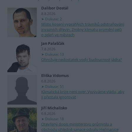
Dalibor Dostál
8.8.2026
Diskuse: 2
Místo kosení vyprahlých trávníků odstraňování
invazních dřevin. Změny klimatu promění péči
o zeleň ve městech
Jan Palaščák
7.8.2026
Diskuse: 13
Ohrožuje nedostatek vody budoucnost jádra?
Eliška Vidomus
6.8.2026
Diskuse: 51
Klimatická krize není over. Vyzýváme vládu, aby
ji přestala ignorovat
Jiří Michalisko
6.8.2026
Diskuse: 18
Otevřený dopis ministerstvu průmyslu a
obchodu ohledně sanace odvalu Heřmanice