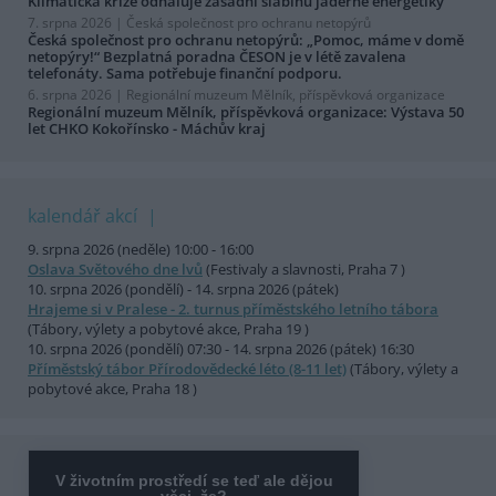
Klimatická krize odhaluje zásadní slabinu jaderné energetiky
7. srpna 2026 |
Česká společnost pro ochranu netopýrů
Česká společnost pro ochranu netopýrů: „Pomoc, máme v domě
netopýry!“ Bezplatná poradna ČESON je v létě zavalena
telefonáty. Sama potřebuje finanční podporu.
6. srpna 2026 |
Regionální muzeum Mělník, příspěvková organizace
Regionální muzeum Mělník, příspěvková organizace: Výstava 50
let CHKO Kokořínsko - Máchův kraj
kalendář akcí
9. srpna 2026 (neděle) 10:00 - 16:00
Oslava Světového dne lvů
(Festivaly a slavnosti, Praha 7 )
10. srpna 2026 (pondělí) - 14. srpna 2026 (pátek)
Hrajeme si v Pralese - 2. turnus příměstského letního tábora
(Tábory, výlety a pobytové akce, Praha 19 )
10. srpna 2026 (pondělí) 07:30 - 14. srpna 2026 (pátek) 16:30
Příměstský tábor Přírodovědecké léto (8-11 let)
(Tábory, výlety a
pobytové akce, Praha 18 )