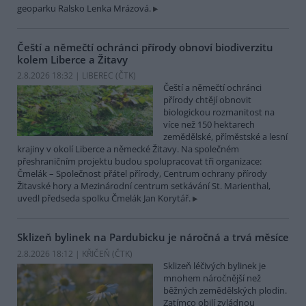
geoparku Ralsko Lenka Mrázová.
Čeští a němečtí ochránci přírody obnoví biodiverzitu
kolem Liberce a Žitavy
2.8.2026 18:32 | LIBEREC (
ČTK
)
Čeští a němečtí ochránci
přírody chtějí obnovit
biologickou rozmanitost na
více než 150 hektarech
zemědělské, příměstské a lesní
krajiny v okolí Liberce a německé Žitavy. Na společném
přeshraničním projektu budou spolupracovat tři organizace:
Čmelák – Společnost přátel přírody, Centrum ochrany přírody
Žitavské hory a Mezinárodní centrum setkávání St. Marienthal,
uvedl předseda spolku Čmelák Jan Korytář.
Sklizeň bylinek na Pardubicku je náročná a trvá měsíce
2.8.2026 18:12 | KŘIČEŇ (
ČTK
)
Sklizeň léčivých bylinek je
mnohem náročnější než
běžných zemědělských plodin.
Zatímco obilí zvládnou