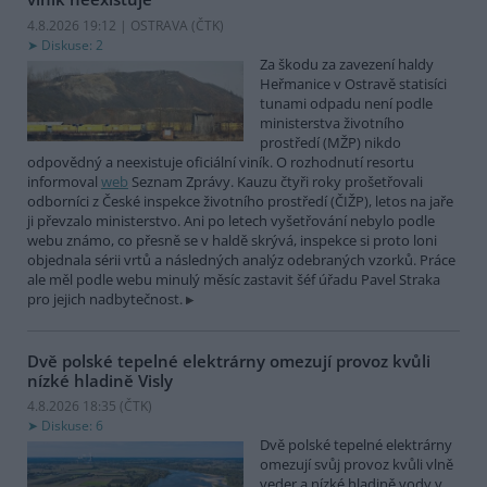
4.8.2026 19:12 | OSTRAVA (
ČTK
)
Diskuse: 2
Za škodu za zavezení haldy
Heřmanice v Ostravě statisíci
tunami odpadu není podle
ministerstva životního
prostředí (MŽP) nikdo
odpovědný a neexistuje oficiální viník. O rozhodnutí resortu
informoval
web
Seznam Zprávy. Kauzu čtyři roky prošetřovali
odborníci z České inspekce životního prostředí (ČIŽP), letos na jaře
ji převzalo ministerstvo. Ani po letech vyšetřování nebylo podle
webu známo, co přesně se v haldě skrývá, inspekce si proto loni
objednala sérii vrtů a následných analýz odebraných vzorků. Práce
ale měl podle webu minulý měsíc zastavit šéf úřadu Pavel Straka
pro jejich nadbytečnost.
Dvě polské tepelné elektrárny omezují provoz kvůli
nízké hladině Visly
4.8.2026 18:35 (
ČTK
)
Diskuse: 6
Dvě polské tepelné elektrárny
omezují svůj provoz kvůli vlně
veder a nízké hladině vody v