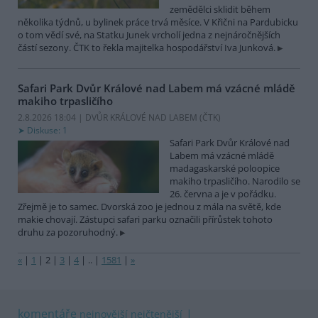
zemědělci sklidit během
několika týdnů, u bylinek práce trvá měsíce. V Křični na Pardubicku
o tom vědí své, na Statku Junek vrcholí jedna z nejnáročnějších
částí sezony. ČTK to řekla majitelka hospodářství Iva Junková.
Safari Park Dvůr Králové nad Labem má vzácné mládě
makiho trpasličího
2.8.2026 18:04 | DVŮR KRÁLOVÉ NAD LABEM (
ČTK
)
Diskuse: 1
Safari Park Dvůr Králové nad
Labem má vzácné mládě
madagaskarské poloopice
makiho trpasličího. Narodilo se
26. června a je v pořádku.
Zřejmě je to samec. Dvorská zoo je jednou z mála na světě, kde
makie chovají. Zástupci safari parku označili přírůstek tohoto
druhu za pozoruhodný.
«
|
1
|
2
|
3
|
4
|
..
|
1581
|
»
komentáře
nejnovější
nejčtenější