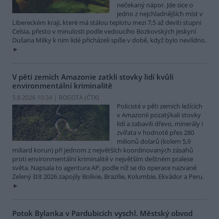
nečekaný nápor. Jde sice o
jedno z nejchladnějších míst v
Libereckém kraji, které má stálou teplotu mezi 7,5 až devíti stupni
Celsia, přesto v minulosti podle vedoucího Bozkovských jeskyní
Dušana Milky k nim lidé přicházeli spíše v době, když bylo nevlídno.
V pěti zemích Amazonie zatkli stovky lidí kvůli
environmentální kriminalitě
5.8.2026 10:34 | BOGOTÁ (
ČTK
)
Policisté v pěti zemích ležících
v Amazonii pozatýkali stovky
lidí a zabavili dřevo, minerály i
zvířata v hodnotě přes 280
milionů dolarů (kolem 5,9
miliard korun) při jednom z největších koordinovaných zásahů
proti environmentální kriminalitě v největším deštném pralese
světa. Napsala to agentura AP, podle níž se do operace nazvané
Zelený štít 2026 zapojily Bolívie, Brazílie, Kolumbie, Ekvádor a Peru.
Potok Bylanka v Pardubicích vyschl. Městský obvod