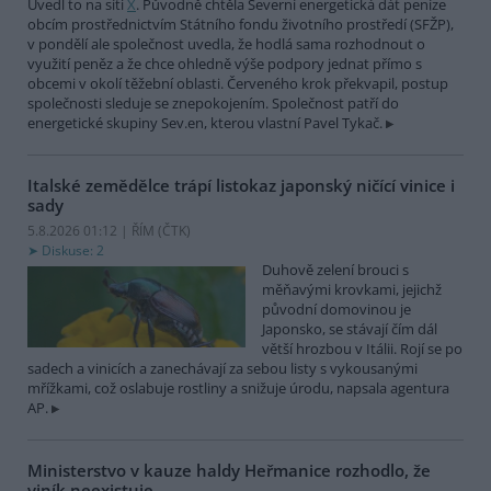
Uvedl to na síti
X
. Původně chtěla Severní energetická dát peníze
obcím prostřednictvím Státního fondu životního prostředí (SFŽP),
v pondělí ale společnost uvedla, že hodlá sama rozhodnout o
využití peněz a že chce ohledně výše podpory jednat přímo s
obcemi v okolí těžební oblasti. Červeného krok překvapil, postup
společnosti sleduje se znepokojením. Společnost patří do
energetické skupiny Sev.en, kterou vlastní Pavel Tykač.
Italské zemědělce trápí listokaz japonský ničící vinice i
sady
5.8.2026 01:12 | ŘÍM (
ČTK
)
Diskuse: 2
Duhově zelení brouci s
měňavými krovkami, jejichž
původní domovinou je
Japonsko, se stávají čím dál
větší hrozbou v Itálii. Rojí se po
sadech a vinicích a zanechávají za sebou listy s vykousanými
mřížkami, což oslabuje rostliny a snižuje úrodu, napsala agentura
AP.
Ministerstvo v kauze haldy Heřmanice rozhodlo, že
viník neexistuje