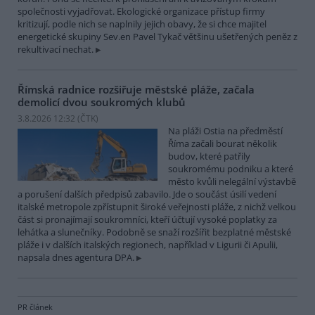
společnosti vyjadřovat. Ekologické organizace přístup firmy
kritizují, podle nich se naplnily jejich obavy, že si chce majitel
energetické skupiny Sev.en Pavel Tykač většinu ušetřených peněz z
rekultivací nechat.
Římská radnice rozšiřuje městské pláže, začala
demolicí dvou soukromých klubů
3.8.2026 12:32 (
ČTK
)
Na pláži Ostia na předměstí
Říma začali bourat několik
budov, které patřily
soukromému podniku a které
město kvůli nelegální výstavbě
a porušení dalších předpisů zabavilo. Jde o součást úsilí vedení
italské metropole zpřístupnit široké veřejnosti pláže, z nichž velkou
část si pronajímají soukromníci, kteří účtují vysoké poplatky za
lehátka a slunečníky. Podobně se snaží rozšířit bezplatné městské
pláže i v dalších italských regionech, například v Ligurii či Apulii,
napsala dnes agentura DPA.
PR článek