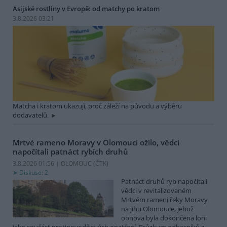
Asijské rostliny v Evropě: od matchy po kratom
3.8.2026 03:21
Matcha i kratom ukazují, proč záleží na původu a výběru
dodavatelů.
Mrtvé rameno Moravy v Olomouci ožilo, vědci
napočítali patnáct rybích druhů
3.8.2026 01:56 | OLOMOUC (
ČTK
)
Diskuse: 2
Patnáct druhů ryb napočítali
vědci v revitalizovaném
Mrtvém rameni řeky Moravy
na jihu Olomouce, jehož
obnova byla dokončena loni