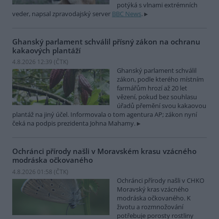
potýká s vlnami extrémních
veder, napsal zpravodajský server
BBC News
.
Ghanský parlament schválil přísný zákon na ochranu
kakaových plantáží
4.8.2026 12:39 (
ČTK
)
Ghanský parlament schválil
zákon, podle kterého místním
farmářům hrozí až 20 let
vězení, pokud bez souhlasu
úřadů přemění svou kakaovou
plantáž na jiný účel. Informovala o tom agentura AP; zákon nyní
čeká na podpis prezidenta Johna Mahamy.
Ochránci přírody našli v Moravském krasu vzácného
modráska očkovaného
4.8.2026 01:58 (
ČTK
)
Ochránci přírody našli v CHKO
Moravský kras vzácného
modráska očkovaného. K
životu a rozmnožování
potřebuje porosty rostliny