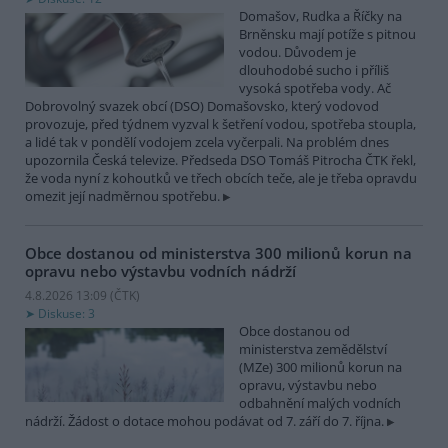
Domašov, Rudka a Říčky na
Brněnsku mají potíže s pitnou
vodou. Důvodem je
dlouhodobé sucho i příliš
vysoká spotřeba vody. Ač
Dobrovolný svazek obcí (DSO) Domašovsko, který vodovod
provozuje, před týdnem vyzval k šetření vodou, spotřeba stoupla,
a lidé tak v pondělí vodojem zcela vyčerpali. Na problém dnes
upozornila Česká televize. Předseda DSO Tomáš Pitrocha ČTK řekl,
že voda nyní z kohoutků ve třech obcích teče, ale je třeba opravdu
omezit její nadměrnou spotřebu.
Obce dostanou od ministerstva 300 milionů korun na
opravu nebo výstavbu vodních nádrží
4.8.2026 13:09 (
ČTK
)
Diskuse: 3
Obce dostanou od
ministerstva zemědělství
(MZe) 300 milionů korun na
opravu, výstavbu nebo
odbahnění malých vodních
nádrží. Žádost o dotace mohou podávat od 7. září do 7. října.