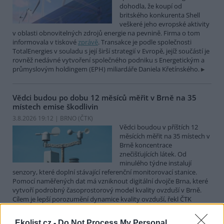
dohodla, že koupí od
britského konkurenta Shell
veškeré jeho evropské aktivity
v oblasti obnovitelných zdrojů energie na pevnině. Firma o tom
informovala v tiskové
zprávě
. Transakce je podle společnosti
TotalEnergies v souladu s její širší strategií v Evropě, jejíž součástí je
rovněž nedávné vytvoření společného podniku s Energetickým a
průmyslovým holdingem (EPH) miliardáře Daniela Křetínského.
Vědci budou po dobu 12 měsíců měřit v Brně na 35
místech emise škodlivin
3.8.2026 19:12 | BRNO (
ČTK
)
Vědci boudou v příštích 12
měsících měřit na 35 místech v
Brně koncentrace
znečišťujících látek. Od
minulého týdne instalují
senzory, které doplní stávající referenční monitorovací stanice.
Pomocí naměřených dat má vzniknout digitální dvojče Brna, které
vytvoří podrobný časoprostorový model kvality ovzduší v Brně.
Cílem je lepší porozumění dynamice kvality ovzduší, řekl ČTK
Ondřej Mikeš z pracoviště Masarykovy univerzity RECETOX.
Ekolist.cz -
Do Not Process My Personal