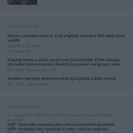
rady a návody
Mýtus o zeleném koberci: Proč anglický trávník v létě zabíjí život
v půdě
4.8.2026 | Jan Skala
Diskuse: 34
Dopady horka a sucha na přírodu jsou kritické. ČSOP ukazuje,
jak může žíznivé krajině a živočichům pomoci veřejnost i obce
29.7.2026 | Zuzana Kučerová
Myslete v horkých dnech na volně žijící ptáky a další zvířata
28.7.2026 | Karel Makoň
tiskové zprávy
7. srpna 2026 |
OIŽP- Občanská iniciativa pro ochranu životního
prostředí
OIŽP- Občanská iniciativa pro ochranu životního prostředí :
OIŽP: Evropské řeky vysychají a voda v nich se otepluje: