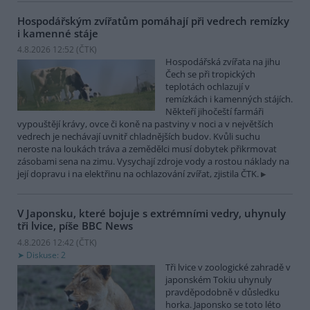
Hospodářským zvířatům pomáhají při vedrech remízky
i kamenné stáje
4.8.2026 12:52 (
ČTK
)
Hospodářská zvířata na jihu
Čech se při tropických
teplotách ochlazují v
remízkách i kamenných stájích.
Někteří jihočeští farmáři
vypouštějí krávy, ovce či koně na pastviny v noci a v největších
vedrech je nechávají uvnitř chladnějších budov. Kvůli suchu
neroste na loukách tráva a zemědělci musí dobytek přikrmovat
zásobami sena na zimu. Vysychají zdroje vody a rostou náklady na
její dopravu i na elektřinu na ochlazování zvířat, zjistila ČTK.
V Japonsku, které bojuje s extrémními vedry, uhynuly
tři lvice, píše BBC News
4.8.2026 12:42 (
ČTK
)
Diskuse: 2
Tři lvice v zoologické zahradě v
japonském Tokiu uhynuly
pravděpodobně v důsledku
horka. Japonsko se toto léto