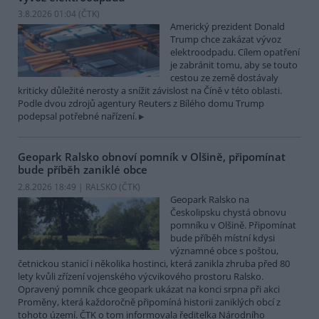
3.8.2026 01:04 (
ČTK
)
Americký prezident Donald
Trump chce zakázat vývoz
elektroodpadu. Cílem opatření
je zabránit tomu, aby se touto
cestou ze země dostávaly
kriticky důležité nerosty a snížit závislost na Číně v této oblasti.
Podle dvou zdrojů agentury Reuters z Bílého domu Trump
podepsal potřebné nařízení.
Geopark Ralsko obnoví pomník v Olšině, připomínat
bude příběh zaniklé obce
2.8.2026 18:49 | RALSKO (
ČTK
)
Geopark Ralsko na
Českolipsku chystá obnovu
pomníku v Olšině. Připomínat
bude příběh místní kdysi
významné obce s poštou,
četnickou stanicí i několika hostinci, která zanikla zhruba před 80
lety kvůli zřízení vojenského výcvikového prostoru Ralsko.
Opravený pomník chce geopark ukázat na konci srpna při akci
Proměny, která každoročně připomíná historii zaniklých obcí z
tohoto území. ČTK o tom informovala ředitelka Národního