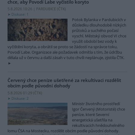
chce, aby Povodí Labe vyčistilo koryto
5.8.2026 10:26 | PARDUBICE (
ČTK
)
Diskuse: 1
Potok Bylanka v Pardubicích v
důsledku dlouhodobě nízkých
průtoků a suchého počasí
vyschl. Městský obvod VI chce
využít období bez vody k
vyčištění koryta, a obrátil se proto se žádostí na správce toku,
Povodí Labe. Organizace ale požadavek odmítla s tím, že údržbu
dělala už v červnu a další zásah v tuto chvíli neplánuje, zjistila ČTK.
Červený chce peníze ušetřené za rekultivaci rozdělit
obcím podle původní dohody
5.8.2026 01:29 (
ČTK
)
Diskuse: 2
Ministr životního prostředí
Igor Červený (Motoristé) chce
peníze, které Severní
energetická ušetřila na
rekultivacích hnědouhelného
lomu ČSA na Mostecku, rozdělit obcím podle původní dohody.