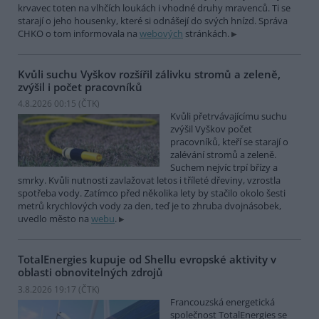
krvavec toten na vlhčích loukách i vhodné druhy mravenců. Ti se
starají o jeho housenky, které si odnášejí do svých hnízd. Správa
CHKO o tom informovala na
webových
stránkách.
Kvůli suchu Vyškov rozšířil zálivku stromů a zeleně,
zvýšil i počet pracovníků
4.8.2026 00:15 (
ČTK
)
Kvůli přetrvávajícímu suchu
zvýšil Vyškov počet
pracovníků, kteří se starají o
zalévání stromů a zeleně.
Suchem nejvíc trpí břízy a
smrky. Kvůli nutnosti zavlažovat letos i tříleté dřeviny, vzrostla
spotřeba vody. Zatímco před několika lety by stačilo okolo šesti
metrů krychlových vody za den, teď je to zhruba dvojnásobek,
uvedlo město na
webu
.
TotalEnergies kupuje od Shellu evropské aktivity v
oblasti obnovitelných zdrojů
3.8.2026 19:17 (
ČTK
)
Francouzská energetická
společnost TotalEnergies se