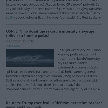
jako součást protipovodňových opatření. Průzkum odborníků z
Ústavu biologie obratlovců Akademie věd ČR zároveň potvrdil, že
se v lokalitě ryby přirozeně rozmnožují. Město bude vývoj Mrtvého
ramene i navazujícího území sledovat také v dalších letech. ČTK to
sdělil
vedoucí odboru životního prostředí magistrátu Petr Loyka.
OSN: El Niňo dosahuje rekordní intenzity a zvyšuje
riziko extrémního počasí
3.8.2026 01:22 (
ČTK
)
Diskuse: 1
Posilující klimatický jev El Niňo,
který by podle vědců mohl
dosáhnout rekordní intenzity,
zvyšuje riziko dalších
extrémních projevů počasí a
"přilévá olej do ohně na planetě, která už hoří," varoval generální
tajemník Organizace spojených národů (OSN) António Guterres.
Svět se podle něj kvůli kombinaci přirozeného jevu a pokračujících
změn klimatu v důsledku lidské činnosti dostává do
"neprobádaného území." Informovaly o tom agentury AFP a AP.
Reuters: Trump chce kvůli důležitým nerostům zakázat
vývoz elektroodpadu