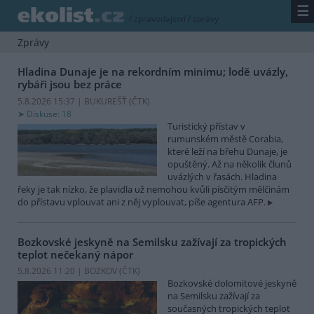
☰
/
zpravodajství
/
zprávy
Zprávy
Hladina Dunaje je na rekordním minimu; lodě uvázly,
rybáři jsou bez práce
5.8.2026 15:37 | BUKUREŠŤ (
ČTK
)
Diskuse: 18
Turistický přístav v
rumunském městě Corabia,
které leží na břehu Dunaje, je
opuštěný. Až na několik člunů
uvázlých v řasách. Hladina
řeky je tak nízko, že plavidla už nemohou kvůli písčitým mělčinám
do přístavu vplouvat ani z něj vyplouvat, píše agentura AFP.
Bozkovské jeskyně na Semilsku zažívají za tropických
teplot nečekaný nápor
5.8.2026 11:20 | BOZKOV (
ČTK
)
Bozkovské dolomitové jeskyně
na Semilsku zažívají za
současných tropických teplot