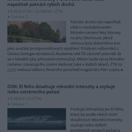
napočítali patnáct rybích druhů
3.8.2026 01:56 | OLOMOUC (
ČTK
)
Diskuse: 2
Patnáct druhů ryb napočítali
vědci v revitalizovaném
Mrtvém rameni řeky Moravy
na jihu Olomouce, jehož
obnova byla dokončena loni
jako součást protipovodňových opatření. Průzkum odborníků z
Ústavu biologie obratlovců Akademie věd ČR zároveň potvrdil, že
se v lokalitě ryby přirozeně rozmnožují. Město bude vývoj Mrtvého
ramene i navazujícího území sledovat také v dalších letech. ČTK to
sdělil
vedoucí odboru životního prostředí magistrátu Petr Loyka.
OSN: El Niňo dosahuje rekordní intenzity a zvyšuje
riziko extrémního počasí
3.8.2026 01:22 (
ČTK
)
Diskuse: 1
Posilující klimatický jev El Niňo,
který by podle vědců mohl
dosáhnout rekordní intenzity,
zvyšuje riziko dalších
extrémních projevů počasí a