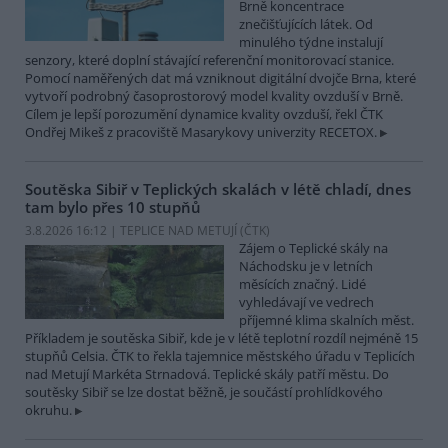
Brně koncentrace
znečišťujících látek. Od
minulého týdne instalují
senzory, které doplní stávající referenční monitorovací stanice.
Pomocí naměřených dat má vzniknout digitální dvojče Brna, které
vytvoří podrobný časoprostorový model kvality ovzduší v Brně.
Cílem je lepší porozumění dynamice kvality ovzduší, řekl ČTK
Ondřej Mikeš z pracoviště Masarykovy univerzity RECETOX.
Soutěska Sibiř v Teplických skalách v létě chladí, dnes
tam bylo přes 10 stupňů
3.8.2026 16:12 | TEPLICE NAD METUJÍ (
ČTK
)
Zájem o Teplické skály na
Náchodsku je v letních
měsících značný. Lidé
vyhledávají ve vedrech
příjemné klima skalních měst.
Příkladem je soutěska Sibiř, kde je v létě teplotní rozdíl nejméně 15
stupňů Celsia. ČTK to řekla tajemnice městského úřadu v Teplicích
nad Metují Markéta Strnadová. Teplické skály patří městu. Do
soutěsky Sibiř se lze dostat běžně, je součástí prohlídkového
okruhu.