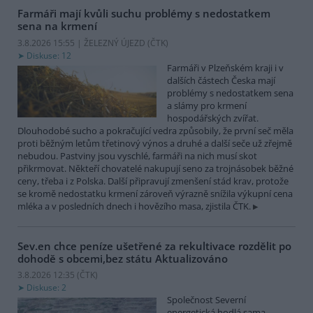
Farmáři mají kvůli suchu problémy s nedostatkem
sena na krmení
3.8.2026 15:55 | ŽELEZNÝ ÚJEZD (
ČTK
)
Diskuse: 12
Farmáři v Plzeňském kraji i v
dalších částech Česka mají
problémy s nedostatkem sena
a slámy pro krmení
hospodářských zvířat.
Dlouhodobé sucho a pokračující vedra způsobily, že první seč měla
proti běžným letům třetinový výnos a druhé a další seče už zřejmě
nebudou. Pastviny jsou vyschlé, farmáři na nich musí skot
přikrmovat. Někteří chovatelé nakupují seno za trojnásobek běžné
ceny, třeba i z Polska. Další připravují zmenšení stád krav, protože
se kromě nedostatku krmení zároveň výrazně snížila výkupní cena
mléka a v posledních dnech i hovězího masa, zjistila ČTK.
Sev.en chce peníze ušetřené za rekultivace rozdělit po
dohodě s obcemi,bez státu
Aktualizováno
3.8.2026 12:35 (
ČTK
)
Diskuse: 2
Společnost Severní
energetická hodlá sama