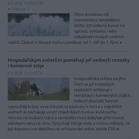
4.8.2026 13:09 (
ČTK
)
Diskuse: 3
Obce dostanou od
ministerstva zemědělství
(MZe) 300 milionů korun na
opravu, výstavbu nebo
odbahnění malých vodních
nádrží. Žádost o dotace mohou podávat od 7. září do 7. října.
Hospodářským zvířatům pomáhají při vedrech remízky
i kamenné stáje
4.8.2026 12:52 (
ČTK
)
Hospodářská zvířata na jihu
Čech se při tropických
teplotách ochlazují v
remízkách i kamenných stájích.
Někteří jihočeští farmáři
vypouštějí krávy, ovce či koně na pastviny v noci a v největších
vedrech je nechávají uvnitř chladnějších budov. Kvůli suchu
neroste na loukách tráva a zemědělci musí dobytek přikrmovat
zásobami sena na zimu. Vysychají zdroje vody a rostou náklady na
její dopravu i na elektřinu na ochlazování zvířat, zjistila ČTK.