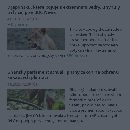
V Japonsku, které bojuje s extrémními vedry, uhynuly
tři lvice, píše BBC News
4.8.2026 12:42 (
ČTK
)
Diskuse: 2
Tři lvice v zoologické zahradě v
japonském Tokiu uhynuly
pravděpodobně v důsledku
horka. Japonsko se toto léto
potýká s vlnami extrémních
veder, napsal zpravodajský server
BBC News
.
Ghanský parlament schválil přísný zákon na ochranu
kakaových plantáží
4.8.2026 12:39 (
ČTK
)
Ghanský parlament schválil
zákon, podle kterého místním
farmářům hrozí až 20 let
vězení, pokud bez souhlasu
úřadů přemění svou kakaovou
plantáž na jiný účel. Informovala o tom agentura AP; zákon nyní
čeká na podpis prezidenta Johna Mahamy.