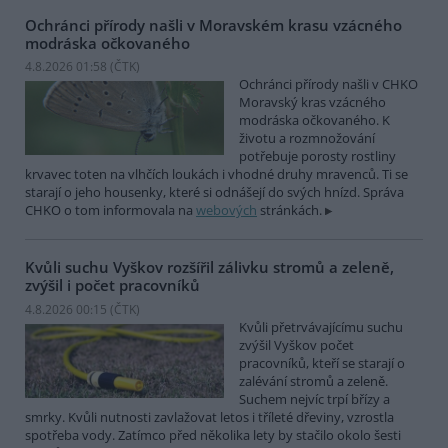
Ochránci přírody našli v Moravském krasu vzácného
modráska očkovaného
4.8.2026 01:58 (
ČTK
)
Ochránci přírody našli v CHKO
Moravský kras vzácného
modráska očkovaného. K
životu a rozmnožování
potřebuje porosty rostliny
krvavec toten na vlhčích loukách i vhodné druhy mravenců. Ti se
starají o jeho housenky, které si odnášejí do svých hnízd. Správa
CHKO o tom informovala na
webových
stránkách.
Kvůli suchu Vyškov rozšířil zálivku stromů a zeleně,
zvýšil i počet pracovníků
4.8.2026 00:15 (
ČTK
)
Kvůli přetrvávajícímu suchu
zvýšil Vyškov počet
pracovníků, kteří se starají o
zalévání stromů a zeleně.
Suchem nejvíc trpí břízy a
smrky. Kvůli nutnosti zavlažovat letos i tříleté dřeviny, vzrostla
spotřeba vody. Zatímco před několika lety by stačilo okolo šesti