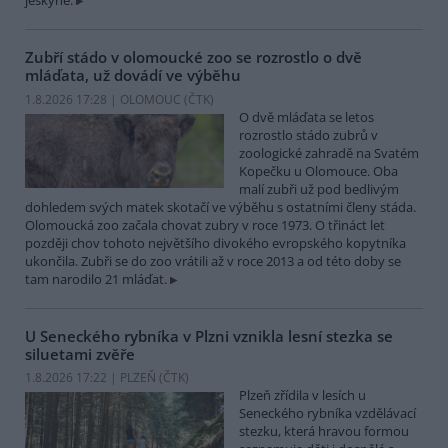
jeskyně.
Zubří stádo v olomoucké zoo se rozrostlo o dvě
mláďata, už dovádí ve výběhu
1.8.2026 17:28 | OLOMOUC (
ČTK
)
O dvě mláďata se letos
rozrostlo stádo zubrů v
zoologické zahradě na Svatém
Kopečku u Olomouce. Oba
malí zubři už pod bedlivým
dohledem svých matek skotačí ve výběhu s ostatními členy stáda.
Olomoucká zoo začala chovat zubry v roce 1973. O třináct let
později chov tohoto největšího divokého evropského kopytníka
ukončila. Zubři se do zoo vrátili až v roce 2013 a od této doby se
tam narodilo 21 mláďat.
U Seneckého rybníka v Plzni vznikla lesní stezka se
siluetami zvěře
1.8.2026 17:22 | PLZEŇ (
ČTK
)
Plzeň zřídila v lesích u
Seneckého rybníka vzdělávací
stezku, která hravou formou