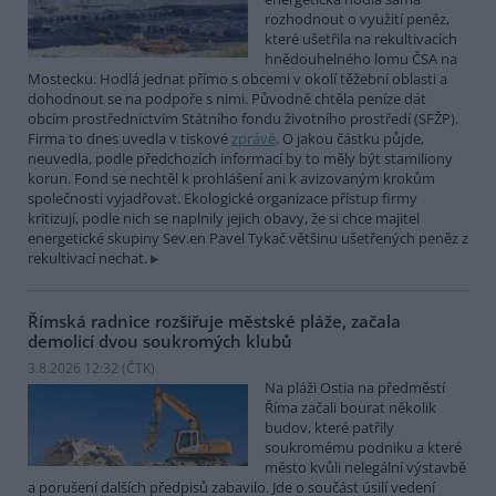
rozhodnout o využití peněz,
které ušetřila na rekultivacích
hnědouhelného lomu ČSA na
Mostecku. Hodlá jednat přímo s obcemi v okolí těžební oblasti a
dohodnout se na podpoře s nimi. Původně chtěla peníze dát
obcím prostřednictvím Státního fondu životního prostředí (SFŽP).
Firma to dnes uvedla v tiskové
zprávě
. O jakou částku půjde,
neuvedla, podle předchozích informací by to měly být stamiliony
korun. Fond se nechtěl k prohlášení ani k avizovaným krokům
společnosti vyjadřovat. Ekologické organizace přístup firmy
kritizují, podle nich se naplnily jejich obavy, že si chce majitel
energetické skupiny Sev.en Pavel Tykač většinu ušetřených peněz z
rekultivací nechat.
Římská radnice rozšiřuje městské pláže, začala
demolicí dvou soukromých klubů
3.8.2026 12:32 (
ČTK
)
Na pláži Ostia na předměstí
Říma začali bourat několik
budov, které patřily
soukromému podniku a které
město kvůli nelegální výstavbě
a porušení dalších předpisů zabavilo. Jde o součást úsilí vedení