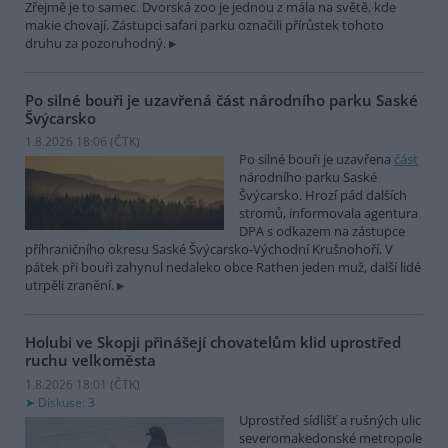
Zřejmě je to samec. Dvorská zoo je jednou z mála na světě, kde
makie chovají. Zástupci safari parku označili přírůstek tohoto
druhu za pozoruhodný.
Po silné bouři je uzavřená část národního parku Saské
Švýcarsko
1.8.2026 18:06 (
ČTK
)
Po silné bouři je uzavřena
část
národního parku Saské
Švýcarsko. Hrozí pád dalších
stromů, informovala agentura
DPA s odkazem na zástupce
příhraničního okresu Saské Švýcarsko-Východní Krušnohoří. V
pátek při bouři zahynul nedaleko obce Rathen jeden muž, další lidé
utrpěli zranění.
Holubi ve Skopji přinášejí chovatelům klid uprostřed
ruchu velkoměsta
1.8.2026 18:01 (
ČTK
)
Diskuse: 3
Uprostřed sídlišť a rušných ulic
severomakedonské metropole