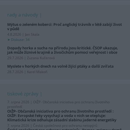
rady a návody
Mýtus o zeleném koberci: Proč anglický trávník v létě zabíjí život
v půdě
4.8.2026 | Jan Skala
Diskuse: 34
Dopady horka a sucha na přírodu jsou kritické. ČSOP ukazuje,
jak může žíznivé krajině a živočichům pomoci veřejnost i obce
29.7.2026 | Zuzana Kučerová
Myslete v horkých dnech na volně žijící ptáky a další zvířata
28.7.2026 | Karel Makoň
tiskové zprávy
7. srpna 2026 |
OIŽP- Občanská iniciativa pro ochranu životního
prostředí
OIŽP- Občanská iniciativa pro ochranu životního prostředí :
OIŽP: Evropské řeky vysychají a voda v nich se otepluje:
Klimatická krize odhaluje zásadní slabinu jaderné energetiky
7. srpna 2026 |
Česká společnost pro ochranu netopýrů
Česká společnost pro ochranu netopýrů: „Pomoc, máme v domě