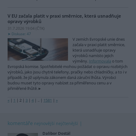
V EU začala platit v praxi směrnice, která usnadňuje
opravy výrobků
31.7.2026 19:04 (
ČTK
)
Diskuse: 47
V zemích Evropské unie dnes
začala v praxi platit směrnice,
která usnadňuje opravy
výrobků namísto jejich
výměny.
Informovala
o tom
Evropská komise. Spotřebitelé mohou požádat o opravu rozbitých
výrobků, jako jsou chytré telefony, pračky nebo chladničky, a to i v
případě, že již uplynula zákonem daná záruční lhůta. Výrobci
budou muset tyto opravy nabízet za přiměřenou cenu a v
přiměřené lhůtě.
«
|
1
|
2
|
3
|
4
|
..
|
1581
|
»
komentáře
nejnovější
nejčtenější
Dalibor Dostál