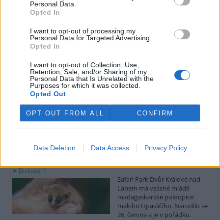
uvedl předseda spolku Čmelák Jan Korytář.
Personal Data.
Opted In
Sklizeň bylinek na Pardubicku je náročná a trvá měsíce
I want to opt-out of processing my
Personal Data for Targeted Advertising.
2.8.2026 18:12 | KŘIČEŇ (
ČTK
)
Opted In
Sklizeň léčivých bylinek je
mnohem náročnější než
I want to opt-out of Collection, Use,
běžných zemědělských plodin.
Retention, Sale, and/or Sharing of my
Zatímco obilí zvládnou
Personal Data that Is Unrelated with the
Purposes for which it was collected.
zemědělci sklidit během
Opted Out
několika týdnů, u bylinek práce trvá měsíce. V Křični na Pardubicku
o tom vědí své, na Statku Junek vrcholí jedna z nejnáročnějších
částí sezony. ČTK to řekla majitelka hospodářství Iva Junková.
OPT OUT FROM ALL
CONFIRM
Safari Park Dvůr Králové nad Labem má vzácné mládě
Data Deletion
Data Access
Privacy Policy
makiho trpasličího
2.8.2026 18:04 | DVŮR KRÁLOVÉ NAD LABEM (
ČTK
)
Diskuse: 1
Safari Park Dvůr Králové nad
Labem má vzácné mládě
madagaskarské poloopice
makiho trpasličího. Narodilo se
26. června a je v pořádku.