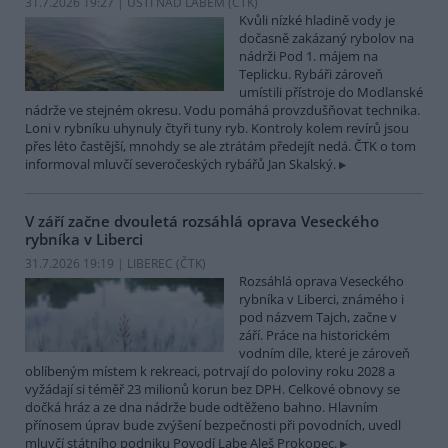
31.7.2026 19:27 | ÚSTÍ NAD LABEM (
ČTK
)
Kvůli nízké hladině vody je
dočasně zakázaný rybolov na
nádrži Pod 1. májem na
Teplicku. Rybáři zároveň
umístili přístroje do Modlanské
nádrže ve stejném okresu. Vodu pomáhá provzdušňovat technika.
Loni v rybníku uhynuly čtyři tuny ryb. Kontroly kolem revírů jsou
přes léto častější, mnohdy se ale ztrátám předejít nedá. ČTK o tom
informoval mluvčí severočeských rybářů Jan Skalský.
V září začne dvouletá rozsáhlá oprava Veseckého
rybníka v Liberci
31.7.2026 19:19 | LIBEREC (
ČTK
)
Rozsáhlá oprava Veseckého
rybníka v Liberci, známého i
pod názvem Tajch, začne v
září. Práce na historickém
vodním díle, které je zároveň
oblíbeným místem k rekreaci, potrvají do poloviny roku 2028 a
vyžádají si téměř 23 milionů korun bez DPH. Celkové obnovy se
dočká hráz a ze dna nádrže bude odtěženo bahno. Hlavním
přínosem úprav bude zvýšení bezpečnosti při povodních, uvedl
mluvčí státního podniku Povodí Labe Aleš Prokopec.