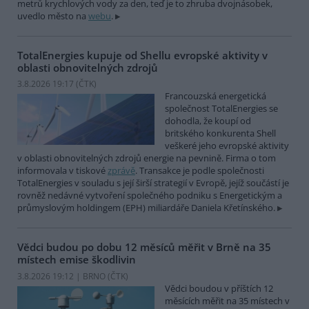
metrů krychlových vody za den, teď je to zhruba dvojnásobek,
uvedlo město na
webu
.
TotalEnergies kupuje od Shellu evropské aktivity v
oblasti obnovitelných zdrojů
3.8.2026 19:17 (
ČTK
)
Francouzská energetická
společnost TotalEnergies se
dohodla, že koupí od
britského konkurenta Shell
veškeré jeho evropské aktivity
v oblasti obnovitelných zdrojů energie na pevnině. Firma o tom
informovala v tiskové
zprávě
. Transakce je podle společnosti
TotalEnergies v souladu s její širší strategií v Evropě, jejíž součástí je
rovněž nedávné vytvoření společného podniku s Energetickým a
průmyslovým holdingem (EPH) miliardáře Daniela Křetínského.
Vědci budou po dobu 12 měsíců měřit v Brně na 35
místech emise škodlivin
3.8.2026 19:12 | BRNO (
ČTK
)
Vědci boudou v příštích 12
měsících měřit na 35 místech v