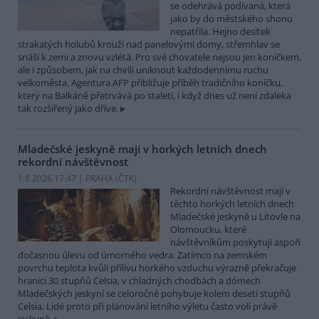
se odehrává podívaná, která
jako by do městského shonu
nepatřila. Hejno desítek
strakatých holubů krouží nad panelovými domy, střemhlav se
snáší k zemi a znovu vzlétá. Pro své chovatele nejsou jen koníčkem,
ale i způsobem, jak na chvíli uniknout každodennímu ruchu
velkoměsta. Agentura AFP přibližuje příběh tradičního koníčku,
který na Balkáně přetrvává po staletí, i když dnes už není zdaleka
tak rozšířený jako dříve.
Mladečské jeskyně mají v horkých letních dnech
rekordní návštěvnost
1.8.2026 17:47 | PRAHA (
ČTK
)
Rekordní návštěvnost mají v
těchto horkých letních dnech
Mladečské jeskyně u Litovle na
Olomoucku, které
návštěvníkům poskytují aspoň
dočasnou úlevu od úmorného vedra. Zatímco na zemském
povrchu teplota kvůli přílivu horkého vzduchu výrazně překračuje
hranici 30 stupňů Celsia, v chladných chodbách a dómech
Mladečských jeskyní se celoročně pohybuje kolem deseti stupňů
Celsia. Lidé proto při plánování letního výletu často volí právě