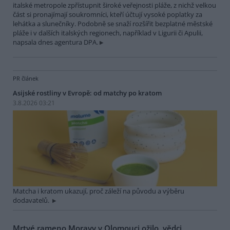
italské metropole zpřístupnit široké veřejnosti pláže, z nichž velkou
část si pronajímají soukromníci, kteří účtují vysoké poplatky za
lehátka a slunečníky. Podobně se snaží rozšířit bezplatné městské
pláže i v dalších italských regionech, například v Ligurii či Apulii,
napsala dnes agentura DPA.
PR článek
Asijské rostliny v Evropě: od matchy po kratom
3.8.2026 03:21
Matcha i kratom ukazují, proč záleží na původu a výběru
dodavatelů.
Mrtvé rameno Moravy v Olomouci ožilo, vědci