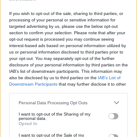
Českolipsku chystá obnovu
pomníku v Olšině. Připomínat
If you wish to opt-out of the sale, sharing to third parties, or
bude příběh místní kdysi
processing of your personal or sensitive information for
významné obce s poštou,
četnickou stanicí i několika hostinci, která zanikla zhruba před 80
targeted advertising by us, please use the below opt-out
lety kvůli zřízení vojenského výcvikového prostoru Ralsko.
section to confirm your selection. Please note that after your
Opravený pomník chce geopark ukázat na konci srpna při akci
opt-out request is processed you may continue seeing
Proměny, která každoročně připomíná historii zaniklých obcí z
interest-based ads based on personal information utilized by
tohoto území. ČTK o tom informovala ředitelka Národního
us or personal information disclosed to third parties prior to
geoparku Ralsko Lenka Mrázová.
your opt-out. You may separately opt-out of the further
disclosure of your personal information by third parties on the
Čeští a němečtí ochránci přírody obnoví biodiverzitu
IAB’s list of downstream participants. This information may
kolem Liberce a Žitavy
also be disclosed by us to third parties on the
IAB’s List of
2.8.2026 18:32 | LIBEREC (
ČTK
)
Downstream Participants
that may further disclose it to other
Čeští a němečtí ochránci
third parties.
přírody chtějí obnovit
biologickou rozmanitost na
Personal Data Processing Opt Outs
více než 150 hektarech
zemědělské, příměstské a lesní
I want to opt-out of the Sharing of my
krajiny v okolí Liberce a německé Žitavy. Na společném
personal data.
přeshraničním projektu budou spolupracovat tři organizace:
Opted In
Čmelák – Společnost přátel přírody, Centrum ochrany přírody
Žitavské hory a Mezinárodní centrum setkávání St. Marienthal,
I want to opt-out of the Sale of my