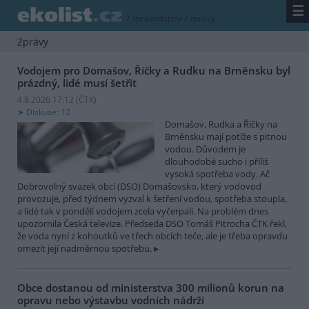
☰
/
zpravodajství
/
zprávy
Zprávy
Vodojem pro Domašov, Říčky a Rudku na Brněnsku byl
prázdný, lidé musí šetřit
4.8.2026 17:12 (
ČTK
)
Diskuse: 12
Domašov, Rudka a Říčky na
Brněnsku mají potíže s pitnou
vodou. Důvodem je
dlouhodobé sucho i příliš
vysoká spotřeba vody. Ač
Dobrovolný svazek obcí (DSO) Domašovsko, který vodovod
provozuje, před týdnem vyzval k šetření vodou, spotřeba stoupla,
a lidé tak v pondělí vodojem zcela vyčerpali. Na problém dnes
upozornila Česká televize. Předseda DSO Tomáš Pitrocha ČTK řekl,
že voda nyní z kohoutků ve třech obcích teče, ale je třeba opravdu
omezit její nadměrnou spotřebu.
Obce dostanou od ministerstva 300 milionů korun na
opravu nebo výstavbu vodních nádrží