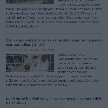
seznamuje děti i dospělé s
obyvateli lesa. Využívá siluety
zvířat, QR kódy a mobilní aplikaci. Stezka je určena rodinám s dětmi
i dětským skupinám, které chodí do přírody. Za 244 000 korun ji
zajistila městská organizace Správa veřejného statku (SVS) města
Plzně, řekl ČTK vedoucí úseku lesů, zeleně a vodního hospodářství
SVS Richard Havelka.
Útulek pro zvířata v Lanškrouně shání peníze na péči o
osm zanedbaných psů
1.8.2026 16:55 | LANŠKROUN (
ČTK
)
Útulek pro zvířata v
Lanškrouně shání peníze na
péči o náhlý přírůstek osmi
zanedbaných psů, kříženců
čínského chocholáče.
Vystrašená zvířata přijal 13. července po úmrtí jejich majitele.
Náklady na péči přesáhnou 100 000 korun, uvedlo na svém
webu
zařízení, které je součástí sítě Pet Heroes.
Kvůli nízké hladině vody je zakázaný rybolov na nádrži
na Teplicku