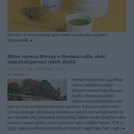
Matcha i kratom ukazují, proč záleží na původu a výběru
dodavatelů.
Mrtvé rameno Moravy v Olomouci ožilo, vědci
napočítali patnáct rybích druhů
3.8.2026 01:56 | OLOMOUC (
ČTK
)
Diskuse: 2
Patnáct druhů ryb napočítali
vědci v revitalizovaném
Mrtvém rameni řeky Moravy
na jihu Olomouce, jehož
obnova byla dokončena loni
jako součást protipovodňových opatření. Průzkum odborníků z
Ústavu biologie obratlovců Akademie věd ČR zároveň potvrdil, že
se v lokalitě ryby přirozeně rozmnožují. Město bude vývoj Mrtvého
ramene i navazujícího území sledovat také v dalších letech. ČTK to
sdělil
vedoucí odboru životního prostředí magistrátu Petr Loyka.