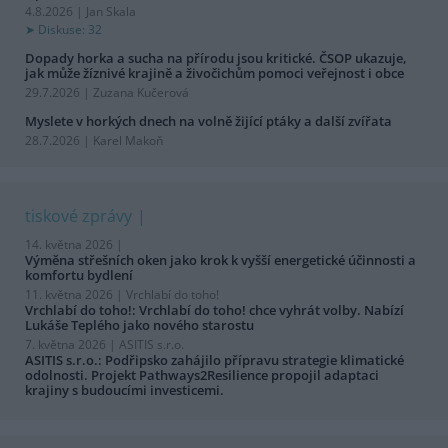
4.8.2026 | Jan Skala
Diskuse: 32
Dopady horka a sucha na přírodu jsou kritické. ČSOP ukazuje,
jak může žíznivé krajině a živočichům pomoci veřejnost i obce
29.7.2026 | Zuzana Kučerová
Myslete v horkých dnech na volně žijící ptáky a další zvířata
28.7.2026 | Karel Makoň
tiskové zprávy
14. května 2026 |
Výměna střešních oken jako krok k vyšší energetické účinnosti a
komfortu bydlení
11. května 2026 |
Vrchlabí do toho!
Vrchlabí do toho!: Vrchlabí do toho! chce vyhrát volby. Nabízí
Lukáše Teplého jako nového starostu
7. května 2026 |
ASITIS s.r.o.
ASITIS s.r.o.: Podřipsko zahájilo přípravu strategie klimatické
odolnosti. Projekt Pathways2Resilience propojil adaptaci
krajiny s budoucími investicemi.