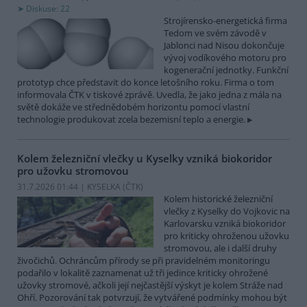
Diskuse: 22
Strojírensko-energetická firma
Tedom ve svém závodě v
Jablonci nad Nisou dokončuje
vývoj vodíkového motoru pro
kogenerační jednotky. Funkční
prototyp chce představit do konce letošního roku. Firma o tom
informovala ČTK v tiskové zprávě. Uvedla, že jako jedna z mála na
světě dokáže ve střednědobém horizontu pomocí vlastní
technologie produkovat zcela bezemisní teplo a energie.
Kolem železniční vlečky u Kyselky vzniká biokoridor
pro užovku stromovou
31.7.2026 01:44 | KYSELKA (
ČTK
)
Kolem historické železniční
vlečky z Kyselky do Vojkovic na
Karlovarsku vzniká biokoridor
pro kriticky ohroženou užovku
stromovou, ale i další druhy
živočichů. Ochráncům přírody se při pravidelném monitoringu
podařilo v lokalitě zaznamenat už tři jedince kriticky ohrožené
užovky stromové, ačkoli její nejčastější výskyt je kolem Stráže nad
Ohří. Pozorování tak potvrzují, že vytvářené podmínky mohou být