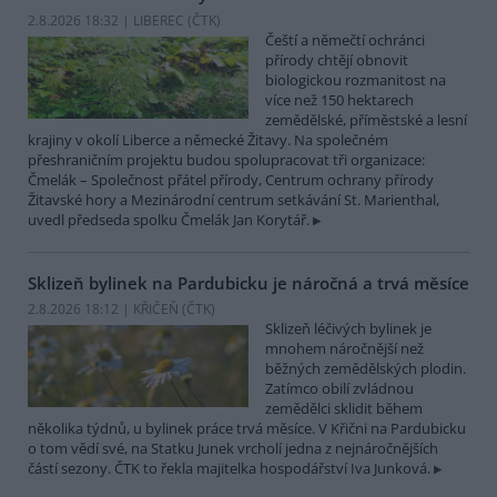
2.8.2026 18:32 | LIBEREC (
ČTK
)
Čeští a němečtí ochránci
přírody chtějí obnovit
biologickou rozmanitost na
více než 150 hektarech
zemědělské, příměstské a lesní
krajiny v okolí Liberce a německé Žitavy. Na společném
přeshraničním projektu budou spolupracovat tři organizace:
Čmelák – Společnost přátel přírody, Centrum ochrany přírody
Žitavské hory a Mezinárodní centrum setkávání St. Marienthal,
uvedl předseda spolku Čmelák Jan Korytář.
Sklizeň bylinek na Pardubicku je náročná a trvá měsíce
2.8.2026 18:12 | KŘIČEŇ (
ČTK
)
Sklizeň léčivých bylinek je
mnohem náročnější než
běžných zemědělských plodin.
Zatímco obilí zvládnou
zemědělci sklidit během
několika týdnů, u bylinek práce trvá měsíce. V Křični na Pardubicku
o tom vědí své, na Statku Junek vrcholí jedna z nejnáročnějších
částí sezony. ČTK to řekla majitelka hospodářství Iva Junková.