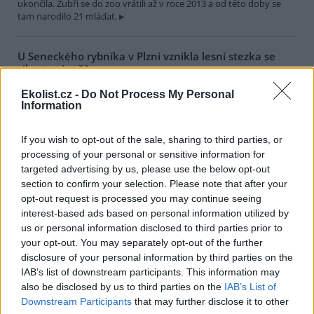
ukončila. Zubři se do zoo vrátili až v roce 2013 a od této doby se
tam narodilo 21 mláďat.
U Seneckého rybníka v Plzni vznikla lesní stezka se
siluetami zvěře
1.8.2026 17:22 | PLZEŇ (
ČTK
)
Ekolist.cz -
Do Not Process My Personal
Plzeň zřídila v lesích u
Information
Seneckého rybníka vzdělávací
stezku, která hravou formou
seznamuje děti i dospělé s
If you wish to opt-out of the sale, sharing to third parties, or
obyvateli lesa. Využívá siluety
processing of your personal or sensitive information for
zvířat, QR kódy a mobilní aplikaci. Stezka je určena rodinám s dětmi
targeted advertising by us, please use the below opt-out
i dětským skupinám, které chodí do přírody. Za 244 000 korun ji
section to confirm your selection. Please note that after your
zajistila městská organizace Správa veřejného statku (SVS) města
Plzně, řekl ČTK vedoucí úseku lesů, zeleně a vodního hospodářství
opt-out request is processed you may continue seeing
SVS Richard Havelka.
interest-based ads based on personal information utilized by
us or personal information disclosed to third parties prior to
your opt-out. You may separately opt-out of the further
Útulek pro zvířata v Lanškrouně shání peníze na péči o
disclosure of your personal information by third parties on the
osm zanedbaných psů
IAB’s list of downstream participants. This information may
1.8.2026 16:55 | LANŠKROUN (
ČTK
)
also be disclosed by us to third parties on the
IAB’s List of
Útulek pro zvířata v
Downstream Participants
that may further disclose it to other
Lanškrouně shání peníze na