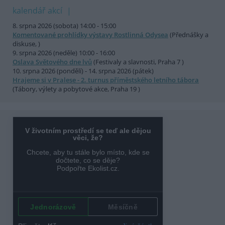
kalendář akcí
8. srpna 2026 (sobota) 14:00 - 15:00
Komentované prohlídky výstavy Rostlinná Odysea
(Přednášky a
diskuse, )
9. srpna 2026 (neděle) 10:00 - 16:00
Oslava Světového dne lvů
(Festivaly a slavnosti, Praha 7 )
10. srpna 2026 (pondělí) - 14. srpna 2026 (pátek)
Hrajeme si v Pralese - 2. turnus příměstského letního tábora
(Tábory, výlety a pobytové akce, Praha 19 )