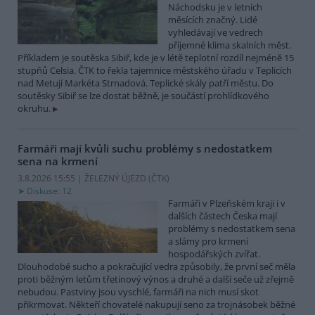
Náchodsku je v letních
měsících značný. Lidé
vyhledávají ve vedrech
příjemné klima skalních měst.
Příkladem je soutěska Sibiř, kde je v létě teplotní rozdíl nejméně 15
stupňů Celsia. ČTK to řekla tajemnice městského úřadu v Teplicích
nad Metují Markéta Strnadová. Teplické skály patří městu. Do
soutěsky Sibiř se lze dostat běžně, je součástí prohlídkového
okruhu.
Farmáři mají kvůli suchu problémy s nedostatkem
sena na krmení
3.8.2026 15:55 | ŽELEZNÝ ÚJEZD (
ČTK
)
Diskuse: 12
Farmáři v Plzeňském kraji i v
dalších částech Česka mají
problémy s nedostatkem sena
a slámy pro krmení
hospodářských zvířat.
Dlouhodobé sucho a pokračující vedra způsobily, že první seč měla
proti běžným letům třetinový výnos a druhé a další seče už zřejmě
nebudou. Pastviny jsou vyschlé, farmáři na nich musí skot
přikrmovat. Někteří chovatelé nakupují seno za trojnásobek běžné