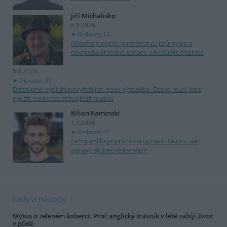
Jiří Michalisko
6.8.2026
Diskuse: 14
Otevřený dopis ministerstvu průmyslu a
obchodu ohledně sanace odvalu Heřmanice
5.8.2026
Diskuse: 39
Dostupné bydlení nevyřeší jen nová výstavba. Česko musí lépe
využít renovace stávajících budov
Kilian Kaminski
1.8.2026
Diskuse: 41
Evropa slibuje právo na opravu. Budou ale
opravy skutečně levnější?
rady a návody
Mýtus o zeleném koberci: Proč anglický trávník v létě zabíjí život
v půdě