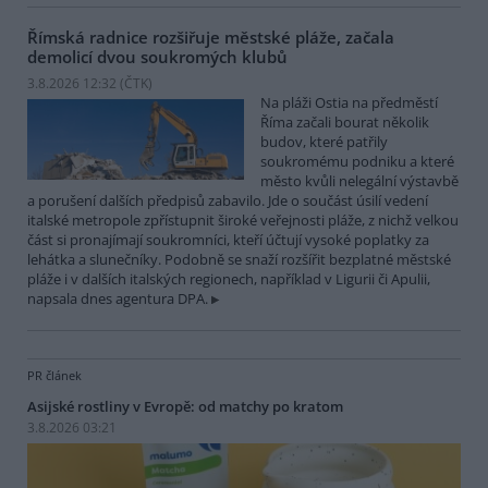
Římská radnice rozšiřuje městské pláže, začala
demolicí dvou soukromých klubů
3.8.2026 12:32 (
ČTK
)
Na pláži Ostia na předměstí
Říma začali bourat několik
budov, které patřily
soukromému podniku a které
město kvůli nelegální výstavbě
a porušení dalších předpisů zabavilo. Jde o součást úsilí vedení
italské metropole zpřístupnit široké veřejnosti pláže, z nichž velkou
část si pronajímají soukromníci, kteří účtují vysoké poplatky za
lehátka a slunečníky. Podobně se snaží rozšířit bezplatné městské
pláže i v dalších italských regionech, například v Ligurii či Apulii,
napsala dnes agentura DPA.
PR článek
Asijské rostliny v Evropě: od matchy po kratom
3.8.2026 03:21