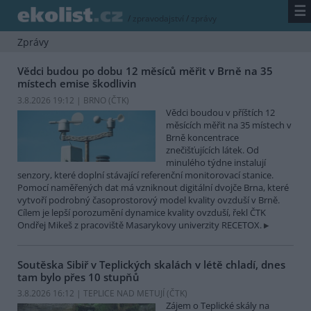
☰
/
zpravodajství
/
zprávy
Zprávy
Vědci budou po dobu 12 měsíců měřit v Brně na 35
místech emise škodlivin
3.8.2026 19:12 | BRNO (
ČTK
)
Vědci boudou v příštích 12
měsících měřit na 35 místech v
Brně koncentrace
znečišťujících látek. Od
minulého týdne instalují
senzory, které doplní stávající referenční monitorovací stanice.
Pomocí naměřených dat má vzniknout digitální dvojče Brna, které
vytvoří podrobný časoprostorový model kvality ovzduší v Brně.
Cílem je lepší porozumění dynamice kvality ovzduší, řekl ČTK
Ondřej Mikeš z pracoviště Masarykovy univerzity RECETOX.
Soutěska Sibiř v Teplických skalách v létě chladí, dnes
tam bylo přes 10 stupňů
3.8.2026 16:12 | TEPLICE NAD METUJÍ (
ČTK
)
Zájem o Teplické skály na