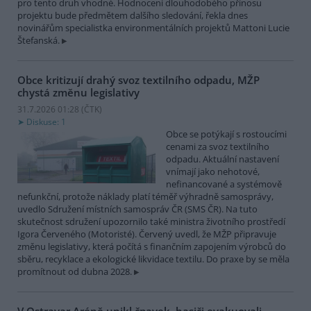
pro tento druh vhodné. Hodnocení dlouhodobého přínosu
projektu bude předmětem dalšího sledování, řekla dnes
novinářům specialistka environmentálních projektů Mattoni Lucie
Štefanská.
Obce kritizují drahý svoz textilního odpadu, MŽP
chystá změnu legislativy
31.7.2026 01:28 (
ČTK
)
Diskuse: 1
Obce se potýkají s rostoucími
cenami za svoz textilního
odpadu. Aktuální nastavení
vnímají jako nehotové,
nefinancované a systémově
nefunkční, protože náklady platí téměř výhradně samosprávy,
uvedlo Sdružení místních samospráv ČR (SMS ČR). Na tuto
skutečnost sdružení upozornilo také ministra životního prostředí
Igora Červeného (Motoristé). Červený uvedl, že MŽP připravuje
změnu legislativy, která počítá s finančním zapojením výrobců do
sběru, recyklace a ekologické likvidace textilu. Do praxe by se měla
promítnout od dubna 2028.
V Ostravar Aréně unikl čpavek, hasiči evakuovali