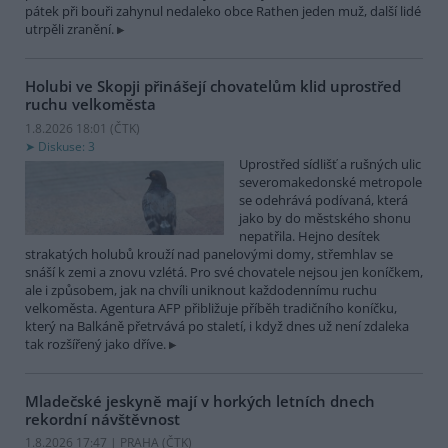
pátek při bouři zahynul nedaleko obce Rathen jeden muž, další lidé
utrpěli zranění.
Holubi ve Skopji přinášejí chovatelům klid uprostřed
ruchu velkoměsta
1.8.2026 18:01 (
ČTK
)
Diskuse: 3
Uprostřed sídlišť a rušných ulic
severomakedonské metropole
se odehrává podívaná, která
jako by do městského shonu
nepatřila. Hejno desítek
strakatých holubů krouží nad panelovými domy, střemhlav se
snáší k zemi a znovu vzlétá. Pro své chovatele nejsou jen koníčkem,
ale i způsobem, jak na chvíli uniknout každodennímu ruchu
velkoměsta. Agentura AFP přibližuje příběh tradičního koníčku,
který na Balkáně přetrvává po staletí, i když dnes už není zdaleka
tak rozšířený jako dříve.
Mladečské jeskyně mají v horkých letních dnech
rekordní návštěvnost
1.8.2026 17:47 | PRAHA (
ČTK
)