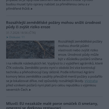
budou muset tyto opravy nabízet za přiměřenou cenu a v
přiměřené lhůtě.
Rozsáhlejší zemědělské požáry mohou snížit úrodnost
půdy či zvýšit riziko eroze
31.7.2026 18:56 (
ČTK
)
Diskuse: 11
Rozsáhlejší zemědělské požáry
mohou zhoršit půdní
vlastnosti nebo zvýšit riziko
eroze. Úrodnost půdy může
být v důsledku požárů snížena
i na několik následujících let. Vyplývá to z vyjádření agrárníků, které
ČTK oslovila. Zemědělci proto nyní v období žní více kontrolují
techniku a přehodnocují časy sklizně. Podle informací Agrární
komory letos zemědělce zasáhly převážně menší požáry a podařilo
se je lokalizovat dříve, než způsobily rozsáhlejší škody.
Výstraha
před vznikem požárů nyní platí pro celou republiku s výjimkou
severních Čech.
Mluvčí: EU nezakáže malé porce omáček či smetany,
omezení se dotknou restaurací