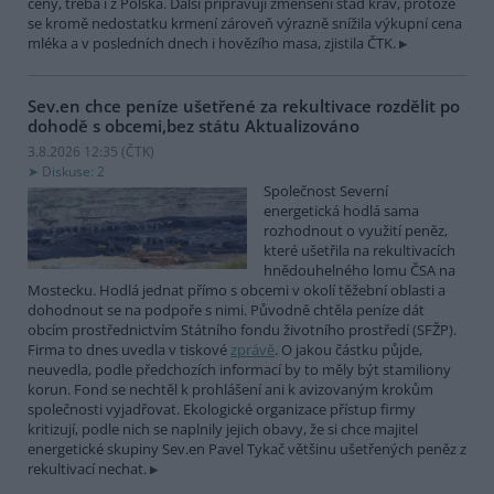
ceny, třeba i z Polska. Další připravují zmenšení stád krav, protože
se kromě nedostatku krmení zároveň výrazně snížila výkupní cena
mléka a v posledních dnech i hovězího masa, zjistila ČTK.
Sev.en chce peníze ušetřené za rekultivace rozdělit po
dohodě s obcemi,bez státu
Aktualizováno
3.8.2026 12:35 (
ČTK
)
Diskuse: 2
Společnost Severní
energetická hodlá sama
rozhodnout o využití peněz,
které ušetřila na rekultivacích
hnědouhelného lomu ČSA na
Mostecku. Hodlá jednat přímo s obcemi v okolí těžební oblasti a
dohodnout se na podpoře s nimi. Původně chtěla peníze dát
obcím prostřednictvím Státního fondu životního prostředí (SFŽP).
Firma to dnes uvedla v tiskové
zprávě
. O jakou částku půjde,
neuvedla, podle předchozích informací by to měly být stamiliony
korun. Fond se nechtěl k prohlášení ani k avizovaným krokům
společnosti vyjadřovat. Ekologické organizace přístup firmy
kritizují, podle nich se naplnily jejich obavy, že si chce majitel
energetické skupiny Sev.en Pavel Tykač většinu ušetřených peněz z
rekultivací nechat.