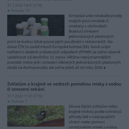
31.7.2026 18:47 (
ČTK
)
Diskuse: 19
Evropská unie nezakáže prodej
malých porcí omáček či
smetany v obchodech.
Budoucí omezení
jednorázových plastových
porcí se budou týkat pouze jejich používání v restauracích. Na
dotaz ČTK to uvedl mluvčí Evropské komise (EK). Nové unijní
nařízení o obalech a obalových odpadech (PPWR) se začne obecně
uplatňovat od letošního 12. srpna. Většina nejvýznamnějších
pravidel, mimo jiné i omezení některých jednorázových plastových
obalů na dochucovadla, ale začne platit až od roku 2030.
Zvířatům a krajině ve vedrech pomohou misky s vodou
či omezení sekání
31.7.2026 11:01 (
ČTK
)
Diskuse: 1
Divoce žijícím zvířatům nebo
krajině mohou podle ochránců
přírody lidé v nastupujících
vlnách veder pomoci
umísťováním misek s vodou