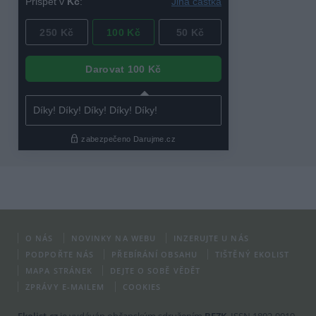
O NÁS
NOVINKY NA WEBU
INZERUJTE U NÁS
PODPOŘTE NÁS
PŘEBÍRÁNÍ OBSAHU
TIŠTĚNÝ EKOLIST
MAPA STRÁNEK
DEJTE O SOBĚ VĚDĚT
ZPRÁVY E-MAILEM
COOKIES
Ekolist.cz
je vydáván občanským sdružením
BEZK
. ISSN 1802-9019.