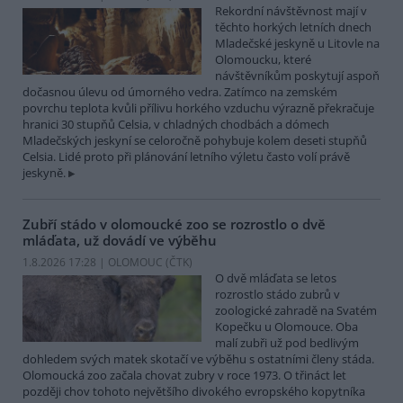
Rekordní návštěvnost mají v
těchto horkých letních dnech
Mladečské jeskyně u Litovle na
Olomoucku, které
návštěvníkům poskytují aspoň
dočasnou úlevu od úmorného vedra. Zatímco na zemském
povrchu teplota kvůli přílivu horkého vzduchu výrazně překračuje
hranici 30 stupňů Celsia, v chladných chodbách a dómech
Mladečských jeskyní se celoročně pohybuje kolem deseti stupňů
Celsia. Lidé proto při plánování letního výletu často volí právě
jeskyně.
Zubří stádo v olomoucké zoo se rozrostlo o dvě
mláďata, už dovádí ve výběhu
1.8.2026 17:28 | OLOMOUC (
ČTK
)
O dvě mláďata se letos
rozrostlo stádo zubrů v
zoologické zahradě na Svatém
Kopečku u Olomouce. Oba
malí zubři už pod bedlivým
dohledem svých matek skotačí ve výběhu s ostatními členy stáda.
Olomoucká zoo začala chovat zubry v roce 1973. O třináct let
později chov tohoto největšího divokého evropského kopytníka