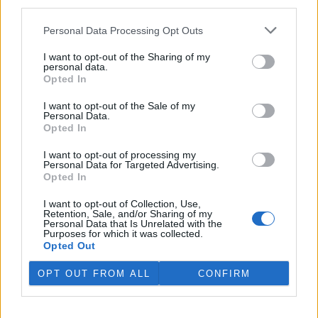
third parties.
péči o náhlý přírůstek osmi
zanedbaných psů, kříženců
čínského chocholáče.
Personal Data Processing Opt Outs
Vystrašená zvířata přijal 13. července po úmrtí jejich majitele.
Náklady na péči přesáhnou 100 000 korun, uvedlo na svém
webu
I want to opt-out of the Sharing of my
personal data.
zařízení, které je součástí sítě Pet Heroes.
Opted In
I want to opt-out of the Sale of my
Kvůli nízké hladině vody je zakázaný rybolov na nádrži
Personal Data.
na Teplicku
Opted In
31.7.2026 19:27 | ÚSTÍ NAD LABEM (
ČTK
)
Kvůli nízké hladině vody je
I want to opt-out of processing my
dočasně zakázaný rybolov na
Personal Data for Targeted Advertising.
nádrži Pod 1. májem na
Opted In
Teplicku. Rybáři zároveň
umístili přístroje do Modlanské
I want to opt-out of Collection, Use,
nádrže ve stejném okresu. Vodu pomáhá provzdušňovat technika.
Retention, Sale, and/or Sharing of my
Personal Data that Is Unrelated with the
Loni v rybníku uhynuly čtyři tuny ryb. Kontroly kolem revírů jsou
Purposes for which it was collected.
přes léto častější, mnohdy se ale ztrátám předejít nedá. ČTK o tom
Opted Out
informoval mluvčí severočeských rybářů Jan Skalský.
OPT OUT FROM ALL
CONFIRM
V září začne dvouletá rozsáhlá oprava Veseckého
rybníka v Liberci