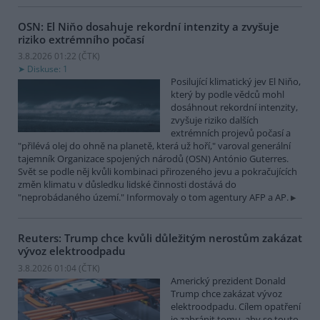
OSN: El Niňo dosahuje rekordní intenzity a zvyšuje
riziko extrémního počasí
3.8.2026 01:22 (
ČTK
)
Diskuse: 1
Posilující klimatický jev El Niňo,
který by podle vědců mohl
dosáhnout rekordní intenzity,
zvyšuje riziko dalších
extrémních projevů počasí a
"přilévá olej do ohně na planetě, která už hoří," varoval generální
tajemník Organizace spojených národů (OSN) António Guterres.
Svět se podle něj kvůli kombinaci přirozeného jevu a pokračujících
změn klimatu v důsledku lidské činnosti dostává do
"neprobádaného území." Informovaly o tom agentury AFP a AP.
Reuters: Trump chce kvůli důležitým nerostům zakázat
vývoz elektroodpadu
3.8.2026 01:04 (
ČTK
)
Americký prezident Donald
Trump chce zakázat vývoz
elektroodpadu. Cílem opatření
je zabránit tomu, aby se touto