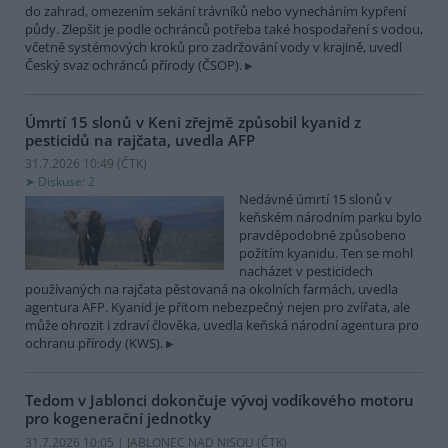
do zahrad, omezením sekání trávníků nebo vynecháním kypření
půdy. Zlepšit je podle ochránců potřeba také hospodaření s vodou,
včetně systémových kroků pro zadržování vody v krajině, uvedl
Český svaz ochránců přírody (ČSOP).
Úmrtí 15 slonů v Keni zřejmě způsobil kyanid z
pesticidů na rajčata, uvedla AFP
31.7.2026 10:49 (
ČTK
)
Diskuse: 2
Nedávné úmrtí 15 slonů v
keňském národním parku bylo
pravděpodobně způsobeno
požitím kyanidu. Ten se mohl
nacházet v pesticidech
používaných na rajčata pěstovaná na okolních farmách, uvedla
agentura AFP. Kyanid je přitom nebezpečný nejen pro zvířata, ale
může ohrozit i zdraví člověka, uvedla keňská národní agentura pro
ochranu přírody (KWS).
Tedom v Jablonci dokončuje vývoj vodíkového motoru
pro kogenerační jednotky
31.7.2026 10:05 | JABLONEC NAD NISOU (
ČTK
)