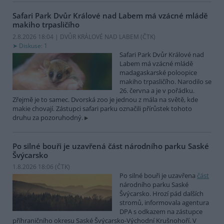
Safari Park Dvůr Králové nad Labem má vzácné mládě
makiho trpasličího
2.8.2026 18:04 | DVŮR KRÁLOVÉ NAD LABEM (
ČTK
)
Diskuse: 1
Safari Park Dvůr Králové nad
Labem má vzácné mládě
madagaskarské poloopice
makiho trpasličího. Narodilo se
26. června a je v pořádku.
Zřejmě je to samec. Dvorská zoo je jednou z mála na světě, kde
makie chovají. Zástupci safari parku označili přírůstek tohoto
druhu za pozoruhodný.
Po silné bouři je uzavřená část národního parku Saské
Švýcarsko
1.8.2026 18:06 (
ČTK
)
Po silné bouři je uzavřena
část
národního parku Saské
Švýcarsko. Hrozí pád dalších
stromů, informovala agentura
DPA s odkazem na zástupce
příhraničního okresu Saské Švýcarsko-Východní Krušnohoří. V