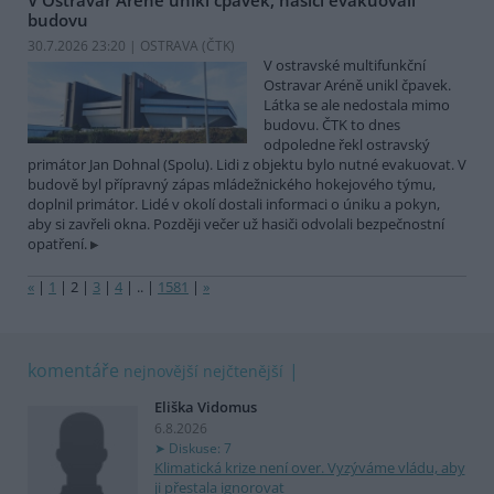
budovu
30.7.2026 23:20 | OSTRAVA (
ČTK
)
V ostravské multifunkční
Ostravar Aréně unikl čpavek.
Látka se ale nedostala mimo
budovu. ČTK to dnes
odpoledne řekl ostravský
primátor Jan Dohnal (Spolu). Lidi z objektu bylo nutné evakuovat. V
budově byl přípravný zápas mládežnického hokejového týmu,
doplnil primátor. Lidé v okolí dostali informaci o úniku a pokyn,
aby si zavřeli okna. Později večer už hasiči odvolali bezpečnostní
opatření.
«
|
1
|
2
|
3
|
4
|
..
|
1581
|
»
komentáře
nejnovější
nejčtenější
Eliška Vidomus
6.8.2026
Diskuse: 7
Klimatická krize není over. Vyzýváme vládu, aby
ji přestala ignorovat