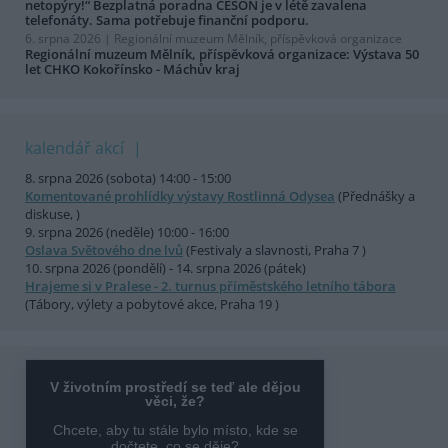
netopýry!“ Bezplatná poradna ČESON je v létě zavalena
telefonáty. Sama potřebuje finanční podporu.
6. srpna 2026 |
Regionální muzeum Mělník, příspěvková organizace
Regionální muzeum Mělník, příspěvková organizace: Výstava 50
let CHKO Kokořínsko - Máchův kraj
kalendář akcí
8. srpna 2026 (sobota) 14:00 - 15:00
Komentované prohlídky výstavy Rostlinná Odysea
(Přednášky a
diskuse, )
9. srpna 2026 (neděle) 10:00 - 16:00
Oslava Světového dne lvů
(Festivaly a slavnosti, Praha 7 )
10. srpna 2026 (pondělí) - 14. srpna 2026 (pátek)
Hrajeme si v Pralese - 2. turnus příměstského letního tábora
(Tábory, výlety a pobytové akce, Praha 19 )