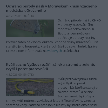
Ochránci přírody našli v Moravském krasu vzácného
modráska očkovaného
4.8.2026 01:58 (
ČTK
)
Ochránci přírody našli v CHKO
Moravský kras vzácného
modráska očkovaného. K
životu a rozmnožování
potřebuje porosty rostliny
krvavec toten na vlhčích loukách i vhodné druhy mravenců. Ti se
starají o jeho housenky, které si odnášejí do svých hnízd. Správa
CHKO o tom informovala na
webových
stránkách.
Kvůli suchu Vyškov rozšířil zálivku stromů a zeleně,
zvýšil i počet pracovníků
4.8.2026 00:15 (
ČTK
)
Kvůli přetrvávajícímu suchu
zvýšil Vyškov počet
pracovníků, kteří se starají o
zalévání stromů a zeleně.
Suchem nejvíc trpí břízy a
smrky. Kvůli nutnosti zavlažovat letos i tříleté dřeviny, vzrostla
spotřeba vody. Zatímco před několika lety by stačilo okolo šesti