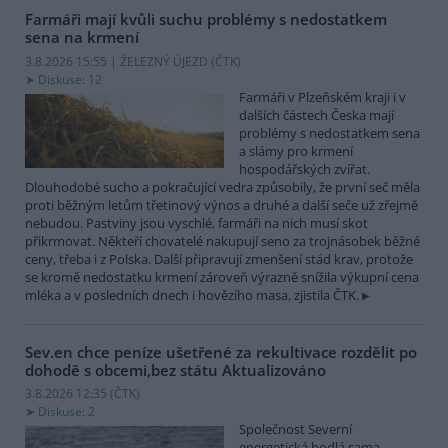
Farmáři mají kvůli suchu problémy s nedostatkem
sena na krmení
3.8.2026 15:55 | ŽELEZNÝ ÚJEZD (
ČTK
)
Diskuse: 12
Farmáři v Plzeňském kraji i v
dalších částech Česka mají
problémy s nedostatkem sena
a slámy pro krmení
hospodářských zvířat.
Dlouhodobé sucho a pokračující vedra způsobily, že první seč měla
proti běžným letům třetinový výnos a druhé a další seče už zřejmě
nebudou. Pastviny jsou vyschlé, farmáři na nich musí skot
přikrmovat. Někteří chovatelé nakupují seno za trojnásobek běžné
ceny, třeba i z Polska. Další připravují zmenšení stád krav, protože
se kromě nedostatku krmení zároveň výrazně snížila výkupní cena
mléka a v posledních dnech i hovězího masa, zjistila ČTK.
Sev.en chce peníze ušetřené za rekultivace rozdělit po
dohodě s obcemi,bez státu
Aktualizováno
3.8.2026 12:35 (
ČTK
)
Diskuse: 2
Společnost Severní
energetická hodlá sama