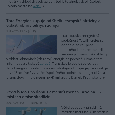
metrů krychlových vody za den, teď je to zhruba dvojnásobek,
uvedlo město na
webu
.
TotalEnergies kupuje od Shellu evropské aktivity v
oblasti obnovitelných zdrojů
3.8.2026 19:17 (
ČTK
)
Francouzská energetická
společnost TotalEnergies se
dohodla, že koupí od
britského konkurenta Shell
veškeré jeho evropské aktivity
v oblasti obnovitelných zdrojů energie na pevnině. Firma o tom
informovala v tiskové
zprávě
. Transakce je podle společnosti
TotalEnergies v souladu s její širší strategií v Evropě, jejíž součástí je
rovněž nedávné vytvoření společného podniku s Energetickým a
průmyslovým holdingem (EPH) miliardáře Daniela Křetínského.
Vědci budou po dobu 12 měsíců měřit v Brně na 35
místech emise škodlivin
3.8.2026 19:12 | BRNO (
ČTK
)
Vědci boudou v příštích 12
měsících měřit na 35 místech v