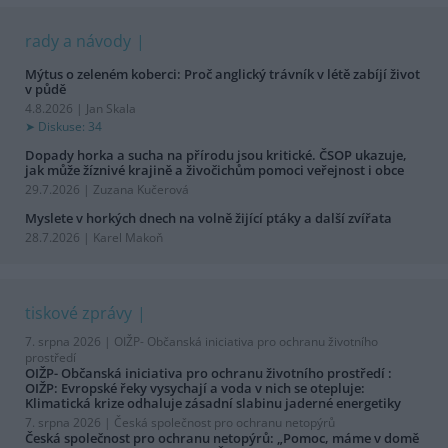
rady a návody
Mýtus o zeleném koberci: Proč anglický trávník v létě zabíjí život
v půdě
4.8.2026 | Jan Skala
Diskuse: 34
Dopady horka a sucha na přírodu jsou kritické. ČSOP ukazuje,
jak může žíznivé krajině a živočichům pomoci veřejnost i obce
29.7.2026 | Zuzana Kučerová
Myslete v horkých dnech na volně žijící ptáky a další zvířata
28.7.2026 | Karel Makoň
tiskové zprávy
7. srpna 2026 |
OIŽP- Občanská iniciativa pro ochranu životního
prostředí
OIŽP- Občanská iniciativa pro ochranu životního prostředí :
OIŽP: Evropské řeky vysychají a voda v nich se otepluje:
Klimatická krize odhaluje zásadní slabinu jaderné energetiky
7. srpna 2026 |
Česká společnost pro ochranu netopýrů
Česká společnost pro ochranu netopýrů: „Pomoc, máme v domě