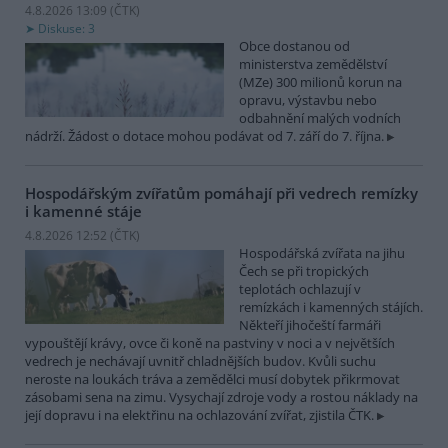
4.8.2026 13:09 (
ČTK
)
Diskuse: 3
Obce dostanou od
ministerstva zemědělství
(MZe) 300 milionů korun na
opravu, výstavbu nebo
odbahnění malých vodních
nádrží. Žádost o dotace mohou podávat od 7. září do 7. října.
Hospodářským zvířatům pomáhají při vedrech remízky
i kamenné stáje
4.8.2026 12:52 (
ČTK
)
Hospodářská zvířata na jihu
Čech se při tropických
teplotách ochlazují v
remízkách i kamenných stájích.
Někteří jihočeští farmáři
vypouštějí krávy, ovce či koně na pastviny v noci a v největších
vedrech je nechávají uvnitř chladnějších budov. Kvůli suchu
neroste na loukách tráva a zemědělci musí dobytek přikrmovat
zásobami sena na zimu. Vysychají zdroje vody a rostou náklady na
její dopravu i na elektřinu na ochlazování zvířat, zjistila ČTK.