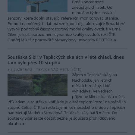
Brně koncentrace
znečišťujících látek. Od
minulého týdne instalují
senzory, které doplní stávající referenční monitorovací stanice.
Pomocí naměřených dat má vzniknout digitální dvojče Brna, které
vytvoří podrobný časoprostorový model kvality ovzduší v Brně.
Cílem je lepší porozumění dynamice kvality ovzduší, řekl ČTK
Ondřej Mikeš z pracoviště Masarykovy univerzity RECETOX.
Soutěska Sibiř v Teplických skalách v létě chladí, dnes
tam bylo přes 10 stupňů
3.8.2026 16:12 | TEPLICE NAD METUJÍ (
ČTK
)
Zájem o Teplické skály na
Náchodsku je v letních
měsících značný. Lidé
vyhledávají ve vedrech
příjemné klima skalních měst.
Příkladem je soutěska Sibiř, kde je v létě teplotní rozdíl nejméně 15
stupňů Celsia. ČTK to řekla tajemnice městského úřadu v Teplicích
nad Metují Markéta Strnadová. Teplické skály patří městu. Do
soutěsky Sibiř se lze dostat běžně, je součástí prohlídkového
okruhu.