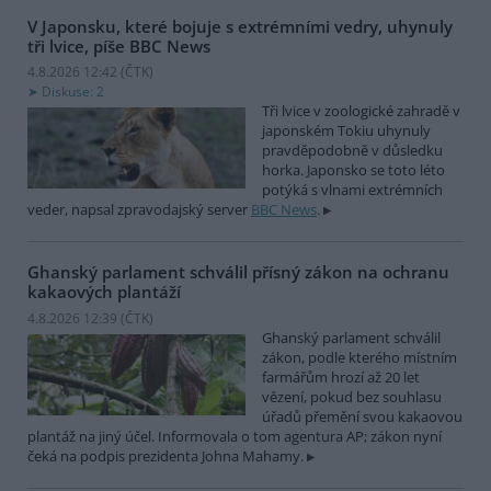
V Japonsku, které bojuje s extrémními vedry, uhynuly
tři lvice, píše BBC News
4.8.2026 12:42 (
ČTK
)
Diskuse: 2
Tři lvice v zoologické zahradě v
japonském Tokiu uhynuly
pravděpodobně v důsledku
horka. Japonsko se toto léto
potýká s vlnami extrémních
veder, napsal zpravodajský server
BBC News
.
Ghanský parlament schválil přísný zákon na ochranu
kakaových plantáží
4.8.2026 12:39 (
ČTK
)
Ghanský parlament schválil
zákon, podle kterého místním
farmářům hrozí až 20 let
vězení, pokud bez souhlasu
úřadů přemění svou kakaovou
plantáž na jiný účel. Informovala o tom agentura AP; zákon nyní
čeká na podpis prezidenta Johna Mahamy.