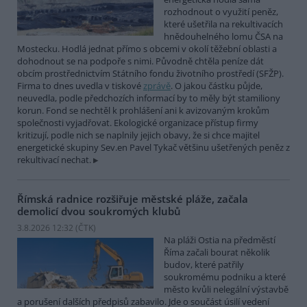
rozhodnout o využití peněz,
které ušetřila na rekultivacích
hnědouhelného lomu ČSA na
Mostecku. Hodlá jednat přímo s obcemi v okolí těžební oblasti a
dohodnout se na podpoře s nimi. Původně chtěla peníze dát
obcím prostřednictvím Státního fondu životního prostředí (SFŽP).
Firma to dnes uvedla v tiskové
zprávě
. O jakou částku půjde,
neuvedla, podle předchozích informací by to měly být stamiliony
korun. Fond se nechtěl k prohlášení ani k avizovaným krokům
společnosti vyjadřovat. Ekologické organizace přístup firmy
kritizují, podle nich se naplnily jejich obavy, že si chce majitel
energetické skupiny Sev.en Pavel Tykač většinu ušetřených peněz z
rekultivací nechat.
Římská radnice rozšiřuje městské pláže, začala
demolicí dvou soukromých klubů
3.8.2026 12:32 (
ČTK
)
Na pláži Ostia na předměstí
Říma začali bourat několik
budov, které patřily
soukromému podniku a které
město kvůli nelegální výstavbě
a porušení dalších předpisů zabavilo. Jde o součást úsilí vedení