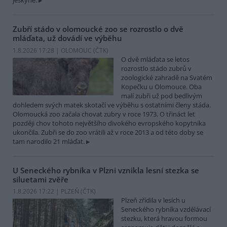
jeskyně.
Zubří stádo v olomoucké zoo se rozrostlo o dvě
mláďata, už dovádí ve výběhu
1.8.2026 17:28 | OLOMOUC (
ČTK
)
O dvě mláďata se letos
rozrostlo stádo zubrů v
zoologické zahradě na Svatém
Kopečku u Olomouce. Oba
malí zubři už pod bedlivým
dohledem svých matek skotačí ve výběhu s ostatními členy stáda.
Olomoucká zoo začala chovat zubry v roce 1973. O třináct let
později chov tohoto největšího divokého evropského kopytníka
ukončila. Zubři se do zoo vrátili až v roce 2013 a od této doby se
tam narodilo 21 mláďat.
U Seneckého rybníka v Plzni vznikla lesní stezka se
siluetami zvěře
1.8.2026 17:22 | PLZEŇ (
ČTK
)
Plzeň zřídila v lesích u
Seneckého rybníka vzdělávací
stezku, která hravou formou