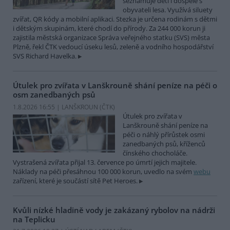
seznamuje děti i dospělé s
obyvateli lesa. Využívá siluety
zvířat, QR kódy a mobilní aplikaci. Stezka je určena rodinám s dětmi
i dětským skupinám, které chodí do přírody. Za 244 000 korun ji
zajistila městská organizace Správa veřejného statku (SVS) města
Plzně, řekl ČTK vedoucí úseku lesů, zeleně a vodního hospodářství
SVS Richard Havelka.
Útulek pro zvířata v Lanškrouně shání peníze na péči o
osm zanedbaných psů
1.8.2026 16:55 | LANŠKROUN (
ČTK
)
Útulek pro zvířata v
Lanškrouně shání peníze na
péči o náhlý přírůstek osmi
zanedbaných psů, kříženců
čínského chocholáče.
Vystrašená zvířata přijal 13. července po úmrtí jejich majitele.
Náklady na péči přesáhnou 100 000 korun, uvedlo na svém
webu
zařízení, které je součástí sítě Pet Heroes.
Kvůli nízké hladině vody je zakázaný rybolov na nádrži
na Teplicku