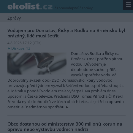
☰
/
zpravodajství
/
zprávy
Zprávy
Vodojem pro Domašov, Říčky a Rudku na Brněnsku byl
prázdný, lidé musí šetřit
4.8.2026 17:12 (
ČTK
)
Diskuse: 12
Domašov, Rudka a Říčky na
Brněnsku mají potíže s pitnou
vodou. Důvodem je
dlouhodobé sucho i příliš
vysoká spotřeba vody. Ač
Dobrovolný svazek obcí (DSO) Domašovsko, který vodovod
provozuje, před týdnem vyzval k šetření vodou, spotřeba stoupla,
a lidé tak v pondělí vodojem zcela vyčerpali. Na problém dnes
upozornila Česká televize. Předseda DSO Tomáš Pitrocha ČTK řekl,
že voda nyní z kohoutků ve třech obcích teče, ale je třeba opravdu
omezit její nadměrnou spotřebu.
Obce dostanou od ministerstva 300 milionů korun na
opravu nebo výstavbu vodních nádrží