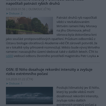
napočítali patnáct rybích druhů
3.8.2026 01:56 | OLOMOUC (
ČTK
)
Diskuse: 2
Patnáct druhů ryb napočítali
vědci v revitalizovaném
Mrtvém rameni řeky Moravy
na jihu Olomouce, jehož
obnova byla dokončena loni
jako součást protipovodňových opatření. Průzkum odborníků z
Ústavu biologie obratlovců Akademie věd ČR zároveň potvrdil, že
se v lokalitě ryby přirozeně rozmnožují. Město bude vývoj Mrtvého
ramene i navazujícího území sledovat také v dalších letech. ČTK to
sdělil
vedoucí odboru životního prostředí magistrátu Petr Loyka.
OSN: El Niňo dosahuje rekordní intenzity a zvyšuje
riziko extrémního počasí
3.8.2026 01:22 (
ČTK
)
Diskuse: 1
Posilující klimatický jev El Niňo,
který by podle vědců mohl
dosáhnout rekordní intenzity,
zvyšuje riziko dalších
extrémních projevů počasí a