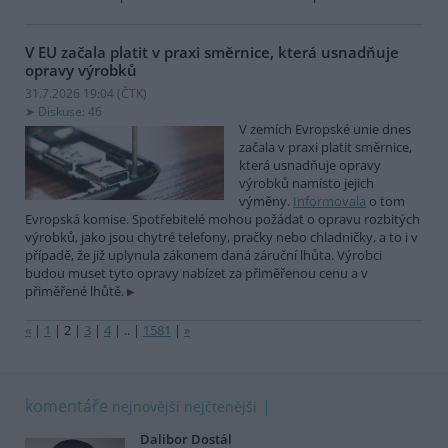
V EU začala platit v praxi směrnice, která usnadňuje
opravy výrobků
31.7.2026 19:04 (
ČTK
)
Diskuse: 46
V zemích Evropské unie dnes
začala v praxi platit směrnice,
která usnadňuje opravy
výrobků namísto jejich
výměny.
Informovala
o tom
Evropská komise. Spotřebitelé mohou požádat o opravu rozbitých
výrobků, jako jsou chytré telefony, pračky nebo chladničky, a to i v
případě, že již uplynula zákonem daná záruční lhůta. Výrobci
budou muset tyto opravy nabízet za přiměřenou cenu a v
přiměřené lhůtě.
«
|
1
|
2
|
3
|
4
|
..
|
1581
|
»
komentáře
nejnovější
nejčtenější
Dalibor Dostál