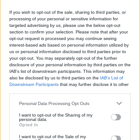
Českolipsku chystá obnovu
pomníku v Olšině. Připomínat
If you wish to opt-out of the sale, sharing to third parties, or
bude příběh místní kdysi
processing of your personal or sensitive information for
významné obce s poštou,
targeted advertising by us, please use the below opt-out
četnickou stanicí i několika hostinci, která zanikla zhruba před 80
lety kvůli zřízení vojenského výcvikového prostoru Ralsko.
section to confirm your selection. Please note that after your
Opravený pomník chce geopark ukázat na konci srpna při akci
opt-out request is processed you may continue seeing
Proměny, která každoročně připomíná historii zaniklých obcí z
interest-based ads based on personal information utilized by
tohoto území. ČTK o tom informovala ředitelka Národního
us or personal information disclosed to third parties prior to
geoparku Ralsko Lenka Mrázová.
your opt-out. You may separately opt-out of the further
disclosure of your personal information by third parties on the
IAB’s list of downstream participants. This information may
Čeští a němečtí ochránci přírody obnoví biodiverzitu
kolem Liberce a Žitavy
also be disclosed by us to third parties on the
IAB’s List of
Downstream Participants
that may further disclose it to other
2.8.2026 18:32 | LIBEREC (
ČTK
)
Čeští a němečtí ochránci
third parties.
přírody chtějí obnovit
biologickou rozmanitost na
Personal Data Processing Opt Outs
více než 150 hektarech
zemědělské, příměstské a lesní
I want to opt-out of the Sharing of my
krajiny v okolí Liberce a německé Žitavy. Na společném
personal data.
přeshraničním projektu budou spolupracovat tři organizace:
Opted In
Čmelák – Společnost přátel přírody, Centrum ochrany přírody
Žitavské hory a Mezinárodní centrum setkávání St. Marienthal,
I want to opt-out of the Sale of my