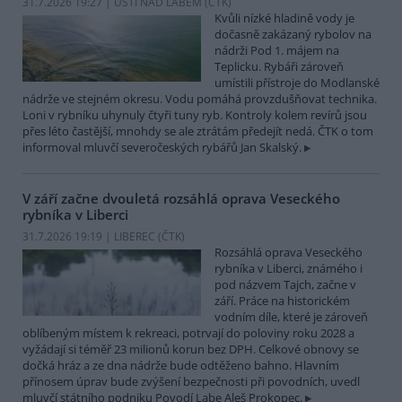
31.7.2026 19:27 | ÚSTÍ NAD LABEM (
ČTK
)
Kvůli nízké hladině vody je
dočasně zakázaný rybolov na
nádrži Pod 1. májem na
Teplicku. Rybáři zároveň
umístili přístroje do Modlanské
nádrže ve stejném okresu. Vodu pomáhá provzdušňovat technika.
Loni v rybníku uhynuly čtyři tuny ryb. Kontroly kolem revírů jsou
přes léto častější, mnohdy se ale ztrátám předejít nedá. ČTK o tom
informoval mluvčí severočeských rybářů Jan Skalský.
V září začne dvouletá rozsáhlá oprava Veseckého
rybníka v Liberci
31.7.2026 19:19 | LIBEREC (
ČTK
)
Rozsáhlá oprava Veseckého
rybníka v Liberci, známého i
pod názvem Tajch, začne v
září. Práce na historickém
vodním díle, které je zároveň
oblíbeným místem k rekreaci, potrvají do poloviny roku 2028 a
vyžádají si téměř 23 milionů korun bez DPH. Celkové obnovy se
dočká hráz a ze dna nádrže bude odtěženo bahno. Hlavním
přínosem úprav bude zvýšení bezpečnosti při povodních, uvedl
mluvčí státního podniku Povodí Labe Aleš Prokopec.