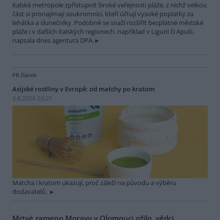
italské metropole zpřístupnit široké veřejnosti pláže, z nichž velkou
část si pronajímají soukromníci, kteří účtují vysoké poplatky za
lehátka a slunečníky. Podobně se snaží rozšířit bezplatné městské
pláže i v dalších italských regionech, například v Ligurii či Apulii,
napsala dnes agentura DPA.
PR článek
Asijské rostliny v Evropě: od matchy po kratom
3.8.2026 03:21
Matcha i kratom ukazují, proč záleží na původu a výběru
dodavatelů.
Mrtvé rameno Moravy v Olomouci ožilo, vědci