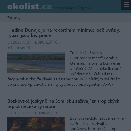
☰
/
zpravodajství
/
zprávy
Zprávy
Hladina Dunaje je na rekordním minimu; lodě uvázly,
rybáři jsou bez práce
5.8.2026 15:37 | BUKUREŠŤ (
ČTK
)
Diskuse: 18
Turistický přístav v
rumunském městě Corabia,
které leží na břehu Dunaje, je
opuštěný. Až na několik člunů
uvázlých v řasách. Hladina
řeky je tak nízko, že plavidla už nemohou kvůli písčitým mělčinám
do přístavu vplouvat ani z něj vyplouvat, píše agentura AFP.
Bozkovské jeskyně na Semilsku zažívají za tropických
teplot nečekaný nápor
5.8.2026 11:20 | BOZKOV (
ČTK
)
Bozkovské dolomitové jeskyně
na Semilsku zažívají za
současných tropických teplot