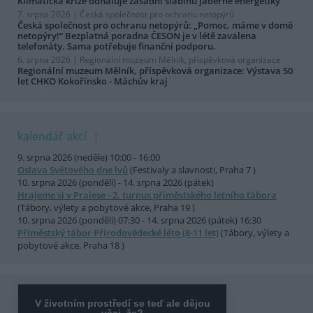
Klimatická krize odhaluje zásadní slabinu jaderné energetiky
7. srpna 2026 |
Česká společnost pro ochranu netopýrů
Česká společnost pro ochranu netopýrů: „Pomoc, máme v domě
netopýry!“ Bezplatná poradna ČESON je v létě zavalena
telefonáty. Sama potřebuje finanční podporu.
6. srpna 2026 |
Regionální muzeum Mělník, příspěvková organizace
Regionální muzeum Mělník, příspěvková organizace: Výstava 50
let CHKO Kokořínsko - Máchův kraj
kalendář akcí
9. srpna 2026 (neděle) 10:00 - 16:00
Oslava Světového dne lvů
(Festivaly a slavnosti, Praha 7 )
10. srpna 2026 (pondělí) - 14. srpna 2026 (pátek)
Hrajeme si v Pralese - 2. turnus příměstského letního tábora
(Tábory, výlety a pobytové akce, Praha 19 )
10. srpna 2026 (pondělí) 07:30 - 14. srpna 2026 (pátek) 16:30
Příměstský tábor Přírodovědecké léto (8-11 let)
(Tábory, výlety a
pobytové akce, Praha 18 )