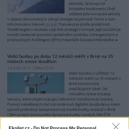
dohodla, že koupí od
britského konkurenta Shell
veškeré jeho evropské aktivity
v oblasti obnovitelných zdrojů energie na pevnině. Firma o tom
informovala v tiskové
zprávě
. Transakce je podle společnosti
TotalEnergies v souladu s její širší strategií v Evropě, jejíž součástí je
rovněž nedávné vytvoření společného podniku s Energetickým a
průmyslovým holdingem (EPH) miliardáře Daniela Křetínského.
Vědci budou po dobu 12 měsíců měřit v Brně na 35
místech emise škodlivin
3.8.2026 19:12 | BRNO (
ČTK
)
Vědci boudou v příštích 12
měsících měřit na 35 místech v
Brně koncentrace
znečišťujících látek. Od
minulého týdne instalují
senzory, které doplní stávající referenční monitorovací stanice.
Pomocí naměřených dat má vzniknout digitální dvojče Brna, které
vytvoří podrobný časoprostorový model kvality ovzduší v Brně.
Cílem je lepší porozumění dynamice kvality ovzduší, řekl ČTK
Ondřej Mikeš z pracoviště Masarykovy univerzity RECETOX.
Ekolist.cz -
Do Not Process My Personal