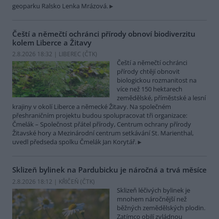
geoparku Ralsko Lenka Mrázová.
Čeští a němečtí ochránci přírody obnoví biodiverzitu
kolem Liberce a Žitavy
2.8.2026 18:32 | LIBEREC (
ČTK
)
Čeští a němečtí ochránci
přírody chtějí obnovit
biologickou rozmanitost na
více než 150 hektarech
zemědělské, příměstské a lesní
krajiny v okolí Liberce a německé Žitavy. Na společném
přeshraničním projektu budou spolupracovat tři organizace:
Čmelák – Společnost přátel přírody, Centrum ochrany přírody
Žitavské hory a Mezinárodní centrum setkávání St. Marienthal,
uvedl předseda spolku Čmelák Jan Korytář.
Sklizeň bylinek na Pardubicku je náročná a trvá měsíce
2.8.2026 18:12 | KŘIČEŇ (
ČTK
)
Sklizeň léčivých bylinek je
mnohem náročnější než
běžných zemědělských plodin.
Zatímco obilí zvládnou