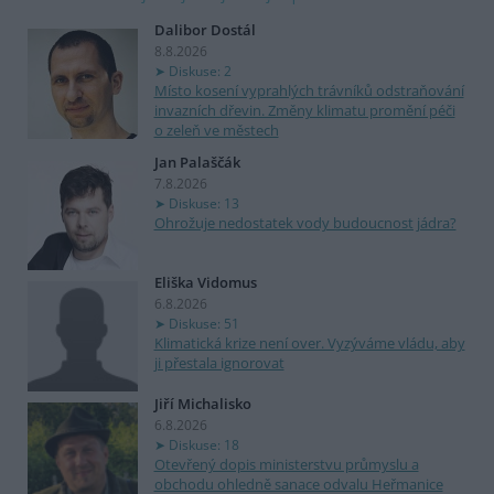
Dalibor Dostál
8.8.2026
Diskuse: 2
Místo kosení vyprahlých trávníků odstraňování
invazních dřevin. Změny klimatu promění péči
o zeleň ve městech
Jan Palaščák
7.8.2026
Diskuse: 13
Ohrožuje nedostatek vody budoucnost jádra?
Eliška Vidomus
6.8.2026
Diskuse: 51
Klimatická krize není over. Vyzýváme vládu, aby
ji přestala ignorovat
Jiří Michalisko
6.8.2026
Diskuse: 18
Otevřený dopis ministerstvu průmyslu a
obchodu ohledně sanace odvalu Heřmanice