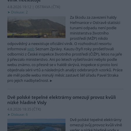
4.8.2026 19:12 | OSTRAVA (
ČTK
)
Diskuse: 2
Za škodu za zavezení haldy
Heřmanice v Ostravě statisíci
tunami odpadu není podle
ministerstva životního
prostředí (MŽP) nikdo
odpovědný a neexistuje oficiální viník. O rozhodnutí resortu
informoval
web
Seznam Zprávy. Kauzu čtyři roky prošetřovali
odborníci z České inspekce životního prostředí (ČIŽP), letos na jaře
ji převzalo ministerstvo. Ani po letech vyšetřování nebylo podle
webu známo, co přesně se v haldě skrývá, inspekce si proto loni
objednala sérii vrtů a následných analýz odebraných vzorků. Práce
ale měl podle webu minulý měsíc zastavit šéf úřadu Pavel Straka
pro jejich nadbytečnost.
Dvě polské tepelné elektrárny omezují provoz kvůli
nízké hladině Visly
4.8.2026 18:35 (
ČTK
)
Diskuse: 6
Dvě polské tepelné elektrárny
omezují svůj provoz kvůli vlně
veder a nízké hladině vody v