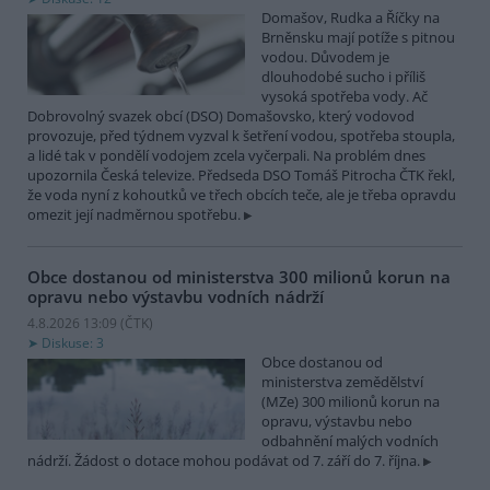
Domašov, Rudka a Říčky na
Brněnsku mají potíže s pitnou
vodou. Důvodem je
dlouhodobé sucho i příliš
vysoká spotřeba vody. Ač
Dobrovolný svazek obcí (DSO) Domašovsko, který vodovod
provozuje, před týdnem vyzval k šetření vodou, spotřeba stoupla,
a lidé tak v pondělí vodojem zcela vyčerpali. Na problém dnes
upozornila Česká televize. Předseda DSO Tomáš Pitrocha ČTK řekl,
že voda nyní z kohoutků ve třech obcích teče, ale je třeba opravdu
omezit její nadměrnou spotřebu.
Obce dostanou od ministerstva 300 milionů korun na
opravu nebo výstavbu vodních nádrží
4.8.2026 13:09 (
ČTK
)
Diskuse: 3
Obce dostanou od
ministerstva zemědělství
(MZe) 300 milionů korun na
opravu, výstavbu nebo
odbahnění malých vodních
nádrží. Žádost o dotace mohou podávat od 7. září do 7. října.