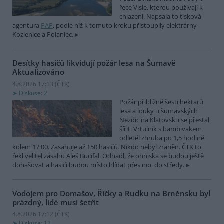
řece Visle, kterou používají k
chlazení. Napsala to tisková
agentura
PAP
, podle níž k tomuto kroku přistoupily elektrárny
Kozienice a Polaniec.
Desítky hasičů likvidují požár lesa na Šumavě
Aktualizováno
4.8.2026 17:13 (
ČTK
)
Diskuse: 2
Požár přibližně šesti hektarů
lesa a louky u šumavských
Nezdic na Klatovsku se přestal
šířit. Vrtulník s bambivakem
odletěl zhruba po 1,5 hodině
kolem 17:00. Zasahuje až 150 hasičů. Nikdo nebyl zraněn. ČTK to
řekl velitel zásahu Aleš Bucifal. Odhadl, že ohniska se budou ještě
dohašovat a hasiči budou místo hlídat přes noc do středy.
Vodojem pro Domašov, Říčky a Rudku na Brněnsku byl
prázdný, lidé musí šetřit
4.8.2026 17:12 (
ČTK
)
Diskuse: 12