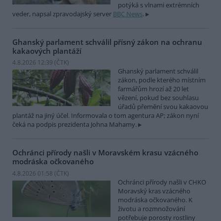
potýká s vlnami extrémních
veder, napsal zpravodajský server
BBC News
.
Ghanský parlament schválil přísný zákon na ochranu
kakaových plantáží
4.8.2026 12:39 (
ČTK
)
Ghanský parlament schválil
zákon, podle kterého místním
farmářům hrozí až 20 let
vězení, pokud bez souhlasu
úřadů přemění svou kakaovou
plantáž na jiný účel. Informovala o tom agentura AP; zákon nyní
čeká na podpis prezidenta Johna Mahamy.
Ochránci přírody našli v Moravském krasu vzácného
modráska očkovaného
4.8.2026 01:58 (
ČTK
)
Ochránci přírody našli v CHKO
Moravský kras vzácného
modráska očkovaného. K
životu a rozmnožování
potřebuje porosty rostliny