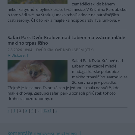
zemědělci sklidit během
několika týdnů, u bylinek práce trvá měsíce. V Křični na Pardubicku
o tom vědí své, na Statku Junek vrcholí jedna z nejnáročnějších
částí sezony. ČTK to řekla majitelka hospodářství Iva Junková.
Safari Park Dvůr Králové nad Labem má vzácné mládě
makiho trpasličího
2.8.2026 18:04 | DVŮR KRÁLOVÉ NAD LABEM (
ČTK
)
Diskuse: 1
Safari Park Dvůr Králové nad
Labem má vzácné mládě
madagaskarské poloopice
makiho trpasličího. Narodilo se
26. června a je v pořádku.
Zřejmě je to samec. Dvorská zoo je jednou z mála na světě, kde
makie chovají. Zástupci safari parku označili přírůstek tohoto
druhu za pozoruhodný.
«
|
1
|
2
|
3
|
4
|
..
|
1581
|
»
komentáře
nejnovější
nejčtenější