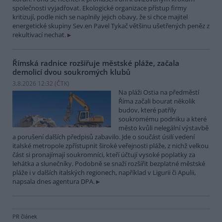
společnosti vyjadřovat. Ekologické organizace přístup firmy
kritizují, podle nich se naplnily jejich obavy, že si chce majitel
energetické skupiny Sev.en Pavel Tykač většinu ušetřených peněz z
rekultivací nechat.
Římská radnice rozšiřuje městské pláže, začala
demolicí dvou soukromých klubů
3.8.2026 12:32 (
ČTK
)
Na pláži Ostia na předměstí
Říma začali bourat několik
budov, které patřily
soukromému podniku a které
město kvůli nelegální výstavbě
a porušení dalších předpisů zabavilo. Jde o součást úsilí vedení
italské metropole zpřístupnit široké veřejnosti pláže, z nichž velkou
část si pronajímají soukromníci, kteří účtují vysoké poplatky za
lehátka a slunečníky. Podobně se snaží rozšířit bezplatné městské
pláže i v dalších italských regionech, například v Ligurii či Apulii,
napsala dnes agentura DPA.
PR článek