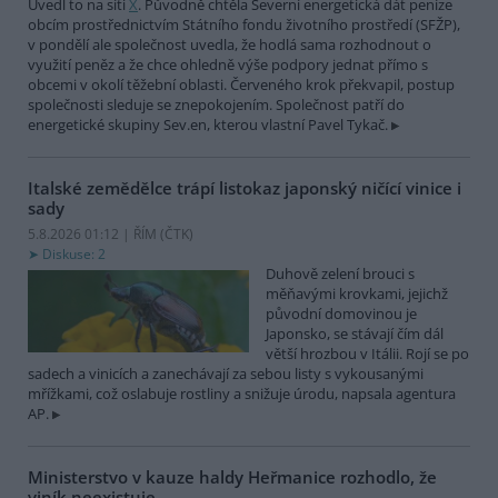
Uvedl to na síti
X
. Původně chtěla Severní energetická dát peníze
obcím prostřednictvím Státního fondu životního prostředí (SFŽP),
v pondělí ale společnost uvedla, že hodlá sama rozhodnout o
využití peněz a že chce ohledně výše podpory jednat přímo s
obcemi v okolí těžební oblasti. Červeného krok překvapil, postup
společnosti sleduje se znepokojením. Společnost patří do
energetické skupiny Sev.en, kterou vlastní Pavel Tykač.
Italské zemědělce trápí listokaz japonský ničící vinice i
sady
5.8.2026 01:12 | ŘÍM (
ČTK
)
Diskuse: 2
Duhově zelení brouci s
měňavými krovkami, jejichž
původní domovinou je
Japonsko, se stávají čím dál
větší hrozbou v Itálii. Rojí se po
sadech a vinicích a zanechávají za sebou listy s vykousanými
mřížkami, což oslabuje rostliny a snižuje úrodu, napsala agentura
AP.
Ministerstvo v kauze haldy Heřmanice rozhodlo, že
viník neexistuje