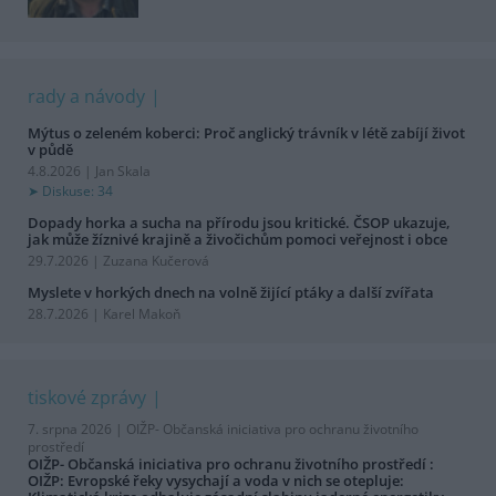
rady a návody
Mýtus o zeleném koberci: Proč anglický trávník v létě zabíjí život
v půdě
4.8.2026 | Jan Skala
Diskuse: 34
Dopady horka a sucha na přírodu jsou kritické. ČSOP ukazuje,
jak může žíznivé krajině a živočichům pomoci veřejnost i obce
29.7.2026 | Zuzana Kučerová
Myslete v horkých dnech na volně žijící ptáky a další zvířata
28.7.2026 | Karel Makoň
tiskové zprávy
7. srpna 2026 |
OIŽP- Občanská iniciativa pro ochranu životního
prostředí
OIŽP- Občanská iniciativa pro ochranu životního prostředí :
OIŽP: Evropské řeky vysychají a voda v nich se otepluje: