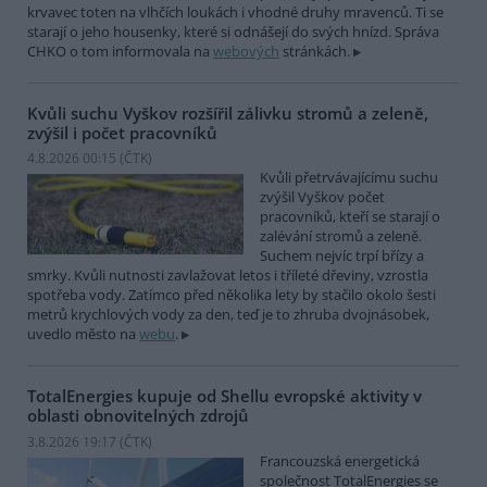
krvavec toten na vlhčích loukách i vhodné druhy mravenců. Ti se
starají o jeho housenky, které si odnášejí do svých hnízd. Správa
CHKO o tom informovala na
webových
stránkách.
Kvůli suchu Vyškov rozšířil zálivku stromů a zeleně,
zvýšil i počet pracovníků
4.8.2026 00:15 (
ČTK
)
Kvůli přetrvávajícímu suchu
zvýšil Vyškov počet
pracovníků, kteří se starají o
zalévání stromů a zeleně.
Suchem nejvíc trpí břízy a
smrky. Kvůli nutnosti zavlažovat letos i tříleté dřeviny, vzrostla
spotřeba vody. Zatímco před několika lety by stačilo okolo šesti
metrů krychlových vody za den, teď je to zhruba dvojnásobek,
uvedlo město na
webu
.
TotalEnergies kupuje od Shellu evropské aktivity v
oblasti obnovitelných zdrojů
3.8.2026 19:17 (
ČTK
)
Francouzská energetická
společnost TotalEnergies se