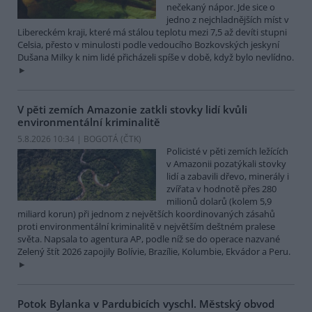
nečekaný nápor. Jde sice o
jedno z nejchladnějších míst v
Libereckém kraji, které má stálou teplotu mezi 7,5 až devíti stupni
Celsia, přesto v minulosti podle vedoucího Bozkovských jeskyní
Dušana Milky k nim lidé přicházeli spíše v době, když bylo nevlídno.
V pěti zemích Amazonie zatkli stovky lidí kvůli
environmentální kriminalitě
5.8.2026 10:34 | BOGOTÁ (
ČTK
)
Policisté v pěti zemích ležících
v Amazonii pozatýkali stovky
lidí a zabavili dřevo, minerály i
zvířata v hodnotě přes 280
milionů dolarů (kolem 5,9
miliard korun) při jednom z největších koordinovaných zásahů
proti environmentální kriminalitě v největším deštném pralese
světa. Napsala to agentura AP, podle níž se do operace nazvané
Zelený štít 2026 zapojily Bolívie, Brazílie, Kolumbie, Ekvádor a Peru.
Potok Bylanka v Pardubicích vyschl. Městský obvod