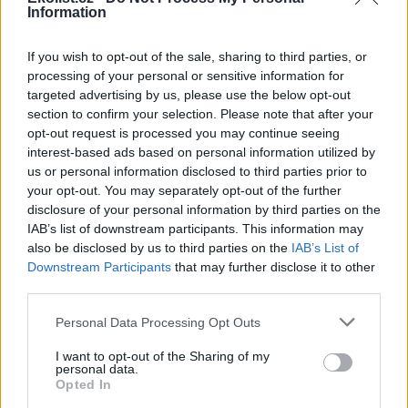
Information
Soutěska Sibiř v Teplických skalách v létě chladí, dnes
tam bylo přes 10 stupňů
If you wish to opt-out of the sale, sharing to third parties, or
3.8.2026 16:12 | TEPLICE NAD METUJÍ (
ČTK
)
processing of your personal or sensitive information for
Zájem o Teplické skály na
Náchodsku je v letních
targeted advertising by us, please use the below opt-out
měsících značný. Lidé
section to confirm your selection. Please note that after your
vyhledávají ve vedrech
opt-out request is processed you may continue seeing
příjemné klima skalních měst.
interest-based ads based on personal information utilized by
Příkladem je soutěska Sibiř, kde je v létě teplotní rozdíl nejméně 15
us or personal information disclosed to third parties prior to
stupňů Celsia. ČTK to řekla tajemnice městského úřadu v Teplicích
your opt-out. You may separately opt-out of the further
nad Metují Markéta Strnadová. Teplické skály patří městu. Do
soutěsky Sibiř se lze dostat běžně, je součástí prohlídkového
disclosure of your personal information by third parties on the
okruhu.
IAB’s list of downstream participants. This information may
also be disclosed by us to third parties on the
IAB’s List of
Downstream Participants
that may further disclose it to other
Farmáři mají kvůli suchu problémy s nedostatkem
third parties.
sena na krmení
3.8.2026 15:55 | ŽELEZNÝ ÚJEZD (
ČTK
)
Personal Data Processing Opt Outs
Diskuse: 12
Farmáři v Plzeňském kraji i v
I want to opt-out of the Sharing of my
dalších částech Česka mají
personal data.
problémy s nedostatkem sena
Opted In
a slámy pro krmení