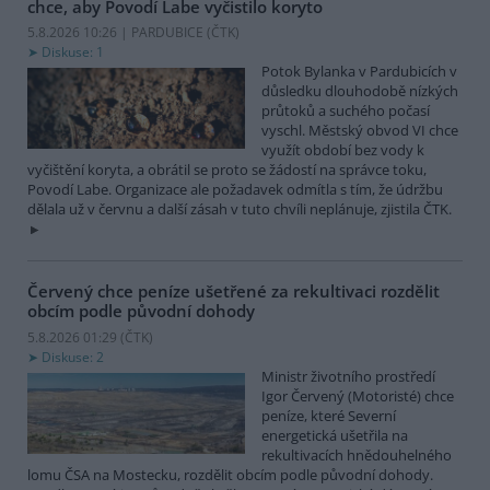
chce, aby Povodí Labe vyčistilo koryto
5.8.2026 10:26 | PARDUBICE (
ČTK
)
Diskuse: 1
Potok Bylanka v Pardubicích v
důsledku dlouhodobě nízkých
průtoků a suchého počasí
vyschl. Městský obvod VI chce
využít období bez vody k
vyčištění koryta, a obrátil se proto se žádostí na správce toku,
Povodí Labe. Organizace ale požadavek odmítla s tím, že údržbu
dělala už v červnu a další zásah v tuto chvíli neplánuje, zjistila ČTK.
Červený chce peníze ušetřené za rekultivaci rozdělit
obcím podle původní dohody
5.8.2026 01:29 (
ČTK
)
Diskuse: 2
Ministr životního prostředí
Igor Červený (Motoristé) chce
peníze, které Severní
energetická ušetřila na
rekultivacích hnědouhelného
lomu ČSA na Mostecku, rozdělit obcím podle původní dohody.