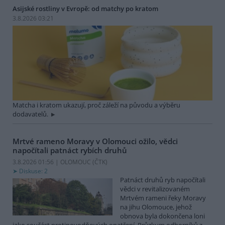
Asijské rostliny v Evropě: od matchy po kratom
3.8.2026 03:21
Matcha i kratom ukazují, proč záleží na původu a výběru
dodavatelů.
Mrtvé rameno Moravy v Olomouci ožilo, vědci
napočítali patnáct rybích druhů
3.8.2026 01:56 | OLOMOUC (
ČTK
)
Diskuse: 2
Patnáct druhů ryb napočítali
vědci v revitalizovaném
Mrtvém rameni řeky Moravy
na jihu Olomouce, jehož
obnova byla dokončena loni