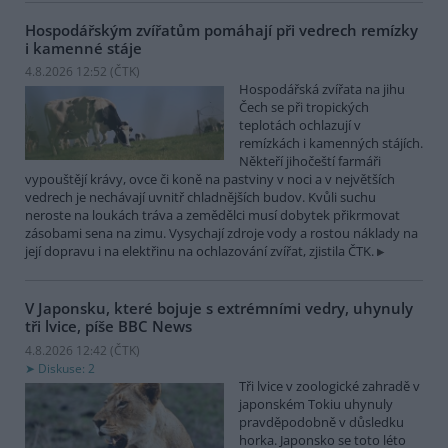
Hospodářským zvířatům pomáhají při vedrech remízky
i kamenné stáje
4.8.2026 12:52 (
ČTK
)
Hospodářská zvířata na jihu
Čech se při tropických
teplotách ochlazují v
remízkách i kamenných stájích.
Někteří jihočeští farmáři
vypouštějí krávy, ovce či koně na pastviny v noci a v největších
vedrech je nechávají uvnitř chladnějších budov. Kvůli suchu
neroste na loukách tráva a zemědělci musí dobytek přikrmovat
zásobami sena na zimu. Vysychají zdroje vody a rostou náklady na
její dopravu i na elektřinu na ochlazování zvířat, zjistila ČTK.
V Japonsku, které bojuje s extrémními vedry, uhynuly
tři lvice, píše BBC News
4.8.2026 12:42 (
ČTK
)
Diskuse: 2
Tři lvice v zoologické zahradě v
japonském Tokiu uhynuly
pravděpodobně v důsledku
horka. Japonsko se toto léto