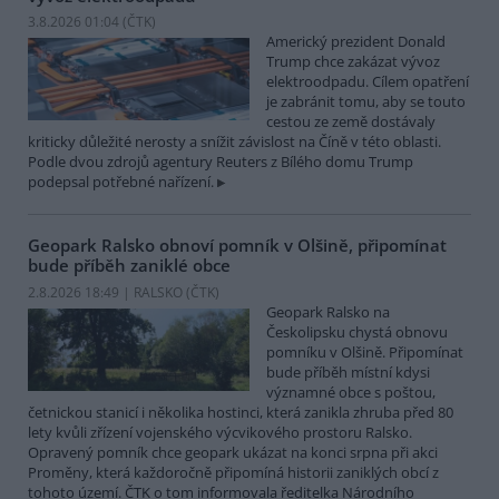
3.8.2026 01:04 (
ČTK
)
Americký prezident Donald
Trump chce zakázat vývoz
elektroodpadu. Cílem opatření
je zabránit tomu, aby se touto
cestou ze země dostávaly
kriticky důležité nerosty a snížit závislost na Číně v této oblasti.
Podle dvou zdrojů agentury Reuters z Bílého domu Trump
podepsal potřebné nařízení.
Geopark Ralsko obnoví pomník v Olšině, připomínat
bude příběh zaniklé obce
2.8.2026 18:49 | RALSKO (
ČTK
)
Geopark Ralsko na
Českolipsku chystá obnovu
pomníku v Olšině. Připomínat
bude příběh místní kdysi
významné obce s poštou,
četnickou stanicí i několika hostinci, která zanikla zhruba před 80
lety kvůli zřízení vojenského výcvikového prostoru Ralsko.
Opravený pomník chce geopark ukázat na konci srpna při akci
Proměny, která každoročně připomíná historii zaniklých obcí z
tohoto území. ČTK o tom informovala ředitelka Národního