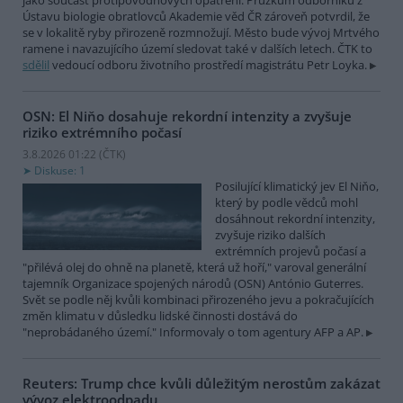
jako součást protipovodňových opatření. Průzkum odborníků z
Ústavu biologie obratlovců Akademie věd ČR zároveň potvrdil, že
se v lokalitě ryby přirozeně rozmnožují. Město bude vývoj Mrtvého
ramene i navazujícího území sledovat také v dalších letech. ČTK to
sdělil
vedoucí odboru životního prostředí magistrátu Petr Loyka.
OSN: El Niňo dosahuje rekordní intenzity a zvyšuje
riziko extrémního počasí
3.8.2026 01:22 (
ČTK
)
Diskuse: 1
Posilující klimatický jev El Niňo,
který by podle vědců mohl
dosáhnout rekordní intenzity,
zvyšuje riziko dalších
extrémních projevů počasí a
"přilévá olej do ohně na planetě, která už hoří," varoval generální
tajemník Organizace spojených národů (OSN) António Guterres.
Svět se podle něj kvůli kombinaci přirozeného jevu a pokračujících
změn klimatu v důsledku lidské činnosti dostává do
"neprobádaného území." Informovaly o tom agentury AFP a AP.
Reuters: Trump chce kvůli důležitým nerostům zakázat
vývoz elektroodpadu