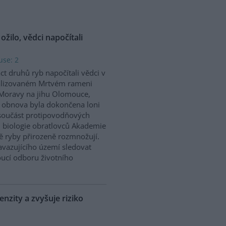
ilo, vědci napočítali
use: 2
ct druhů ryb napočítali vědci v
talizovaném Mrtvém rameni
Moravy na jihu Olomouce,
 obnova byla dokončena loni
součást protipovodňových
 biologie obratlovců Akademie
tě ryby přirozeně rozmnožují.
vazujícího území sledovat
ucí odboru životního
nzity a zvyšuje riziko