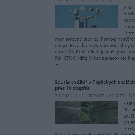
Vědci
měřit
konce
minul
které
monitorovací stanice. Pomocí naměřen
dvojče Brna, které vytvoří podrobný č
ovzduší v Brně. Cílem je lepší porozu
řekl ČTK Ondřej Mikeš z pracoviště M
Soutěska Sibiř v Teplických skalách
přes 10 stupňů
3.8.2026 16:12 | TEPLICE NAD METUJÍ (
Č
Zájem
Nácho
značn
příje
Příkl
létě teplotní rozdíl nejméně 15 stupňů 