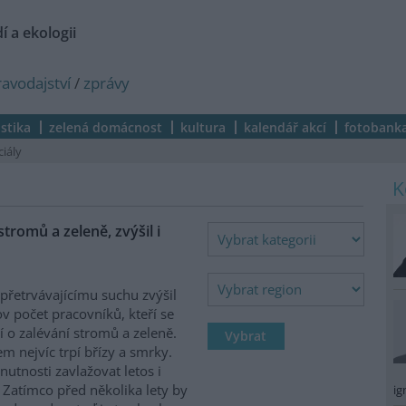
í a ekologii
ravodajství
/
zprávy
istika
zelená domácnost
kultura
kalendář akcí
fotobank
ciály
stromů a zeleně, zvýšil i
 přetrvávajícímu suchu zvýšil
v počet pracovníků, kteří se
jí o zalévání stromů a zeleně.
m nejvíc trpí břízy a smrky.
 nutnosti zavlažovat letos i
. Zatímco před několika lety by
ig