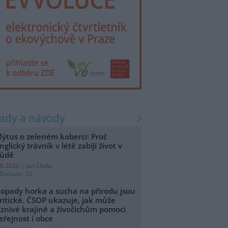
rady a návody
ýtus o zeleném koberci: Proč
nglický trávník v létě zabíjí život v
ůdě
.8.2026 | Jan Skala
Diskuse: 32
opady horka a sucha na přírodu jsou
ritické. ČSOP ukazuje, jak může
íznivé krajině a živočichům pomoci
eřejnost i obce