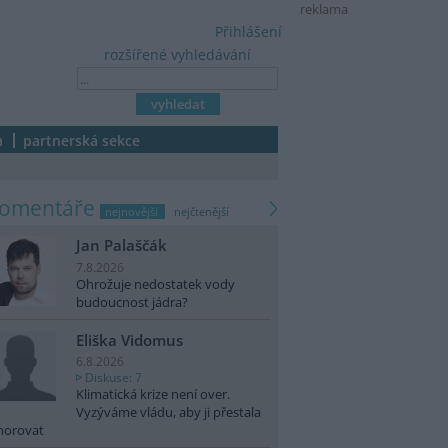
reklama
Přihlášení
rozšířené vyhledávání
a
partnerská sekce
komentáře
nejnovější
nejčtenější
Jan Palaščák
7.8.2026
Ohrožuje nedostatek vody
budoucnost jádra?
Eliška Vidomus
6.8.2026
Diskuse: 7
Klimatická krize není over.
Vyzýváme vládu, aby ji přestala
norovat