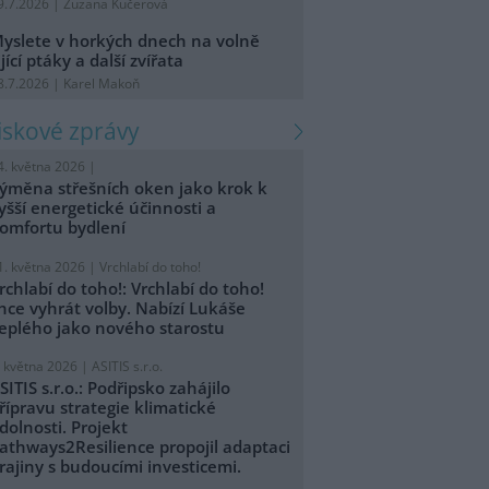
9.7.2026 | Zuzana Kučerová
yslete v horkých dnech na volně
ijící ptáky a další zvířata
8.7.2026 | Karel Makoň
tiskové zprávy
4. května 2026 |
ýměna střešních oken jako krok k
yšší energetické účinnosti a
omfortu bydlení
1. května 2026 |
Vrchlabí do toho!
rchlabí do toho!: Vrchlabí do toho!
hce vyhrát volby. Nabízí Lukáše
eplého jako nového starostu
. května 2026 |
ASITIS s.r.o.
SITIS s.r.o.: Podřipsko zahájilo
řípravu strategie klimatické
dolnosti. Projekt
athways2Resilience propojil adaptaci
rajiny s budoucími investicemi.