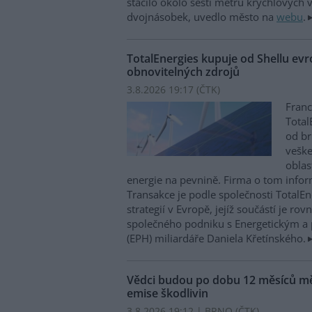
stačilo okolo šesti metrů krychlových 
dvojnásobek, uvedlo město na
webu
.
TotalEnergies kupuje od Shellu evro
obnovitelných zdrojů
3.8.2026 19:17 (
ČTK
)
Franc
Total
od br
veške
oblas
energie na pevnině. Firma o tom infor
Transakce je podle společnosti TotalEner
strategií v Evropě, jejíž součástí je r
společného podniku s Energetickým 
(EPH) miliardáře Daniela Křetínského.
Vědci budou po dobu 12 měsíců měř
emise škodlivin
3.8.2026 19:12 | BRNO (
ČTK
)