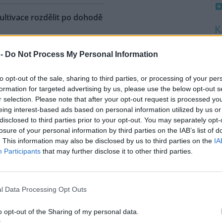
ultivace rozdělit po dohodě
8
čnost Severní energetická
 -
Do Not Process My Personal Information
K
 sama rozhodnout o využití
O
, které ušetřila na
to opt-out of the sale, sharing to third parties, or processing of your per
9
tivacích hnědouhelného lomu
O
formation for targeted advertising by us, please use the below opt-out s
a Mostecku. Hodlá jednat
s
r selection. Please note that after your opt-out request is processed y
i a dohodnout se na podpoře s
eing interest-based ads based on personal information utilized by us or
1
 prostřednictvím Státního
disclosed to third parties prior to your opt-out. You may separately opt-
(
a to dnes uvedla v tiskové
losure of your personal information by third parties on the IAB’s list of
H
a, podle předchozích informací
p
. This information may also be disclosed by us to third parties on the
IA
se nechtěl k prohlášení ani k
a
Participants
that may further disclose it to other third parties.
ovat. Ekologické organizace
plnily jejich obavy, že si chce
el Tykač většinu ušetřených
l Data Processing Opt Outs
o opt-out of the Sharing of my personal data.
láže, začala demolicí dvou