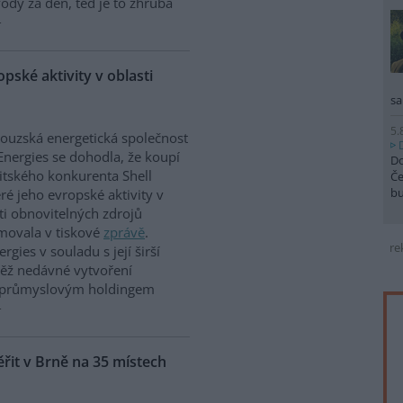
vody za den, teď je to zhruba
pské aktivity v oblasti
sa
5.
ouzská energetická společnost
Energies se dohodla, že koupí
Do
itského konkurenta Shell
Če
b
ré jeho evropské aktivity v
ti obnovitelných zdrojů
movala v tiskové
zprávě
.
re
gies v souladu s její širší
ovněž nedávné vytvoření
a průmyslovým holdingem
it v Brně na 35 místech