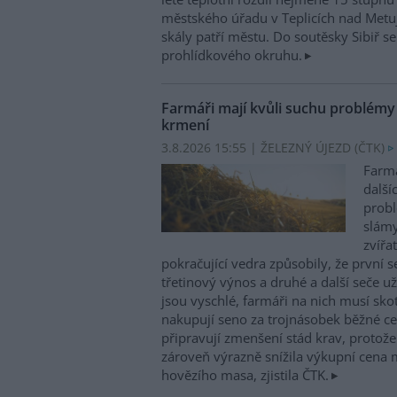
městského úřadu v Teplicích nad Metuj
skály patří městu. Do soutěsky Sibiř se
prohlídkového okruhu.
Farmáři mají kvůli suchu problém
krmení
3.8.2026 15:55 | ŽELEZNÝ ÚJEZD (
ČTK
)
Farmá
další
probl
slám
zvířa
pokračující vedra způsobily, že první 
třetinový výnos a druhé a další seče 
jsou vyschlé, farmáři na nich musí sko
nakupují seno za trojnásobek běžné cen
připravují zmenšení stád krav, protož
zároveň výrazně snížila výkupní cena 
hovězího masa, zjistila ČTK.