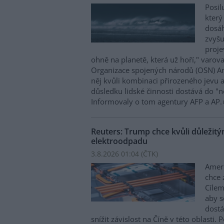
Posil
který
dosáh
zvyšu
proje
ohně na planetě, která už hoří," varov
Organizace spojených národů (OSN) An
něj kvůli kombinaci přirozeného jevu 
důsledku lidské činnosti dostává do 
Informovaly o tom agentury AFP a AP.
Reuters: Trump chce kvůli důležit
elektroodpadu
3.8.2026 01:04 (
ČTK
)
Amer
chce 
Cílem
aby s
dostá
snížit závislost na Číně v této oblasti