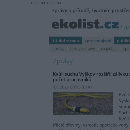
reklama
reklama
zprávy o přírodě, životním prostřed
/
zp
titulní strana
zpravodajství
public
zprávy
tiskové zprávy
co píší jiní
spe
Zprávy
Kvůli suchu Vyškov rozšířil zálivku 
počet pracovníků
4.8.2026 00:15 (
ČTK
)
Kvůli
Vyško
stara
Suche
Kvůli
tříleté dřeviny, vzrostla spotřeba vody