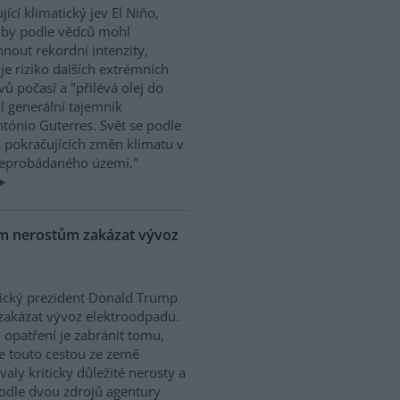
ující klimatický jev El Niňo,
 by podle vědců mohl
nout rekordní intenzity,
je riziko dalších extrémních
vů počasí a "přilévá olej do
al generální tajemník
tónio Guterres. Svět se podle
a pokračujících změn klimatu v
"neprobádaného území."
ým nerostům zakázat vývoz
ický prezident Donald Trump
zakázat vývoz elektroodpadu.
 opatření je zabránit tomu,
e touto cestou ze země
valy kriticky důležité nerosty a
. Podle dvou zdrojů agentury