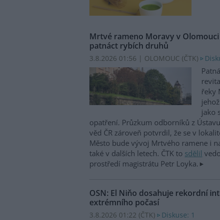
Mrtvé rameno Moravy v Olomouci ož
patnáct rybích druhů
3.8.2026 01:56 | OLOMOUC (
ČTK
)
Disk
Patná
revi
řeky 
jehož
jako 
opatření. Průzkum odborníků z Ústavu
věd ČR zároveň potvrdil, že se v lokali
Město bude vývoj Mrtvého ramene i na
také v dalších letech. ČTK to
sdělil
vedo
prostředí magistrátu Petr Loyka.
OSN: El Niňo dosahuje rekordní inte
extrémního počasí
3.8.2026 01:22 (
ČTK
)
Diskuse: 1