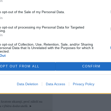
In
o opt-out of the Sale of my Personal Data.
áži Ostia na předměstí Říma
In
i bourat několik budov, které
ily soukromému podniku a
to opt-out of processing my Personal Data for Targeted
 město kvůli nelegální
ing.
In
vbě a porušení dalších
vedení italské metropole
o opt-out of Collection, Use, Retention, Sale, and/or Sharing
ichž velkou část si pronajímají
ersonal Data that Is Unrelated with the Purposes for which it
ky za lehátka a slunečníky.
lected.
Out
tské pláže i v dalších
 či Apulii, napsala dnes
OPT OUT FROM ALL
CONFIRM
Data Deletion
Data Access
Privacy Policy
rek
po kratom
 kratom ukazují, proč záleží na
a výběru dodavatelů.