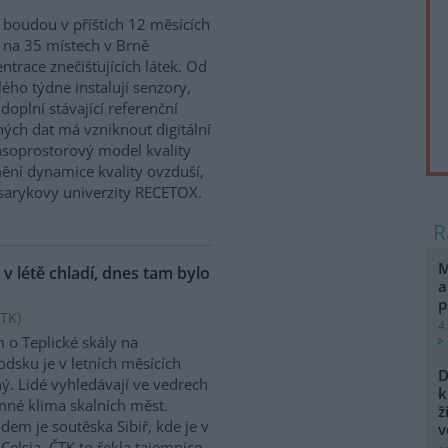
 boudou v příštích 12 měsících
 na 35 místech v Brně
ntrace znečišťujících látek. Od
ého týdne instalují senzory,
 doplní stávající referenční
ých dat má vzniknout digitální
asoprostorový model kvality
mění dynamice kvality ovzduší,
asarykovy univerzity RECETOX.
M
 v létě chladí, dnes tam bylo
a
p
TK
)
4
 o Teplické skály na
dsku je v letních měsících
D
ý. Lidé vyhledávají ve vedrech
k
mné klima skalních měst.
ž
adem je soutěska Sibiř, kde je v
v
Celsia. ČTK to řekla tajemnice