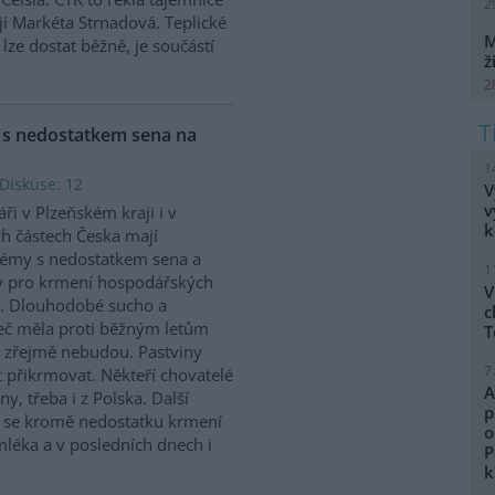
2
í Markéta Strnadová. Teplické
M
 lze dostat běžně, je součástí
ž
2
y s nedostatkem sena na
1
Diskuse: 12
V
v
ři v Plzeňském kraji i v
k
ch částech Česka mají
émy s nedostatkem sena a
1
y pro krmení hospodářských
V
t. Dlouhodobé sucho a
c
seč měla proti běžným letům
T
už zřejmě nebudou. Pastviny
7
t přikrmovat. Někteří chovatelé
A
y, třeba i z Polska. Další
p
e se kromě nedostatku krmení
o
mléka a v posledních dnech i
P
k