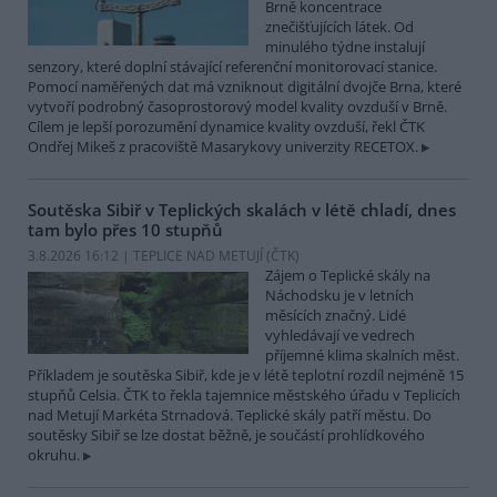
Brně koncentrace
znečišťujících látek. Od
minulého týdne instalují
senzory, které doplní stávající referenční monitorovací stanice.
Pomocí naměřených dat má vzniknout digitální dvojče Brna, které
vytvoří podrobný časoprostorový model kvality ovzduší v Brně.
Cílem je lepší porozumění dynamice kvality ovzduší, řekl ČTK
Ondřej Mikeš z pracoviště Masarykovy univerzity RECETOX.
Soutěska Sibiř v Teplických skalách v létě chladí, dnes
tam bylo přes 10 stupňů
3.8.2026 16:12 | TEPLICE NAD METUJÍ (
ČTK
)
Zájem o Teplické skály na
Náchodsku je v letních
měsících značný. Lidé
vyhledávají ve vedrech
příjemné klima skalních měst.
Příkladem je soutěska Sibiř, kde je v létě teplotní rozdíl nejméně 15
stupňů Celsia. ČTK to řekla tajemnice městského úřadu v Teplicích
nad Metují Markéta Strnadová. Teplické skály patří městu. Do
soutěsky Sibiř se lze dostat běžně, je součástí prohlídkového
okruhu.