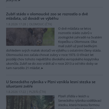
jeskyně.
Zubří stádo v olomoucké zoo se rozrostlo o dvě
mláďata, už dovádí ve výběhu
1.8.2026 17:28 | OLOMOUC (
ČTK
)
O dvě mláďata se letos
rozrostlo stádo zubrů v
zoologické zahradě na Svatém
Kopečku u Olomouce. Oba
malí zubři už pod bedlivým
dohledem svých matek skotačí ve výběhu s ostatními členy stáda.
Olomoucká zoo začala chovat zubry v roce 1973. O třináct let
později chov tohoto největšího divokého evropského kopytníka
ukončila. Zubři se do zoo vrátili až v roce 2013 a od této doby se
tam narodilo 21 mláďat.
U Seneckého rybníka v Plzni vznikla lesní stezka se
siluetami zvěře
1.8.2026 17:22 | PLZEŇ (
ČTK
)
Plzeň zřídila v lesích u
Seneckého rybníka vzdělávací
stezku, která hravou formou