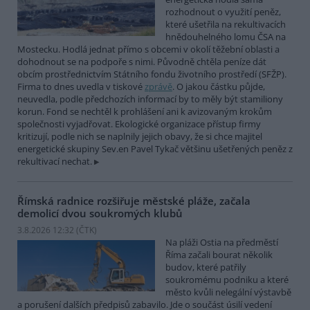
rozhodnout o využití peněz,
které ušetřila na rekultivacích
hnědouhelného lomu ČSA na
Mostecku. Hodlá jednat přímo s obcemi v okolí těžební oblasti a
dohodnout se na podpoře s nimi. Původně chtěla peníze dát
obcím prostřednictvím Státního fondu životního prostředí (SFŽP).
Firma to dnes uvedla v tiskové
zprávě
. O jakou částku půjde,
neuvedla, podle předchozích informací by to měly být stamiliony
korun. Fond se nechtěl k prohlášení ani k avizovaným krokům
společnosti vyjadřovat. Ekologické organizace přístup firmy
kritizují, podle nich se naplnily jejich obavy, že si chce majitel
energetické skupiny Sev.en Pavel Tykač většinu ušetřených peněz z
rekultivací nechat.
Římská radnice rozšiřuje městské pláže, začala
demolicí dvou soukromých klubů
3.8.2026 12:32 (
ČTK
)
Na pláži Ostia na předměstí
Říma začali bourat několik
budov, které patřily
soukromému podniku a které
město kvůli nelegální výstavbě
a porušení dalších předpisů zabavilo. Jde o součást úsilí vedení