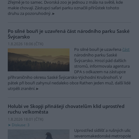
Zřejmě je to samec. Dvorská zoo je jednou z mála na světě, kde
makie chovají. Zástupci safari parku označili přírůstek tohoto
druhu za pozoruhodný.
Po silné bouři je uzavřená část národního parku Saské
Švýcarsko
1.8.2026 18:06 (
ČTK
)
Po silné bouři je uzavřena
část
národního parku Saské
Švýcarsko. Hrozí pád dalších
stromů, informovala agentura
DPA s odkazem na zástupce
příhraničního okresu Saské Švýcarsko-Východní Krušnohoří. V
pátek při bouři zahynul nedaleko obce Rathen jeden muž, další lidé
utrpěli zranění.
Holubi ve Skopji přinášejí chovatelům klid uprostřed
ruchu velkoměsta
1.8.2026 18:01 (
ČTK
)
Diskuse: 3
Uprostřed sídlišť a rušných ulic
severomakedonské metropole