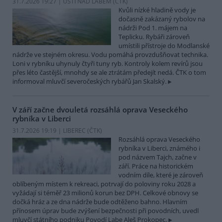
31.7.2026 19:27 | ÚSTÍ NAD LABEM (
ČTK
)
Kvůli nízké hladině vody je
dočasně zakázaný rybolov na
nádrži Pod 1. májem na
Teplicku. Rybáři zároveň
umístili přístroje do Modlanské
nádrže ve stejném okresu. Vodu pomáhá provzdušňovat technika.
Loni v rybníku uhynuly čtyři tuny ryb. Kontroly kolem revírů jsou
přes léto častější, mnohdy se ale ztrátám předejít nedá. ČTK o tom
informoval mluvčí severočeských rybářů Jan Skalský.
V září začne dvouletá rozsáhlá oprava Veseckého
rybníka v Liberci
31.7.2026 19:19 | LIBEREC (
ČTK
)
Rozsáhlá oprava Veseckého
rybníka v Liberci, známého i
pod názvem Tajch, začne v
září. Práce na historickém
vodním díle, které je zároveň
oblíbeným místem k rekreaci, potrvají do poloviny roku 2028 a
vyžádají si téměř 23 milionů korun bez DPH. Celkové obnovy se
dočká hráz a ze dna nádrže bude odtěženo bahno. Hlavním
přínosem úprav bude zvýšení bezpečnosti při povodních, uvedl
mluvčí státního podniku Povodí Labe Aleš Prokopec.