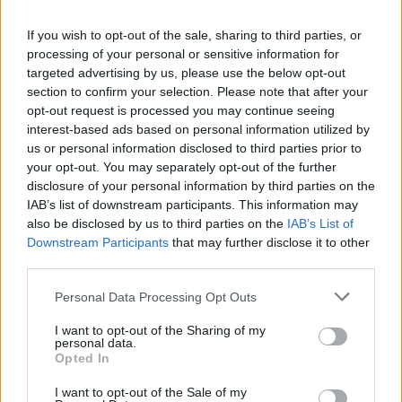
Českolipsku chystá obnovu
pomníku v Olšině. Připomínat
If you wish to opt-out of the sale, sharing to third parties, or
bude příběh místní kdysi
processing of your personal or sensitive information for
významné obce s poštou,
targeted advertising by us, please use the below opt-out
četnickou stanicí i několika hostinci, která zanikla zhruba před 80
lety kvůli zřízení vojenského výcvikového prostoru Ralsko.
section to confirm your selection. Please note that after your
Opravený pomník chce geopark ukázat na konci srpna při akci
opt-out request is processed you may continue seeing
Proměny, která každoročně připomíná historii zaniklých obcí z
interest-based ads based on personal information utilized by
tohoto území. ČTK o tom informovala ředitelka Národního
us or personal information disclosed to third parties prior to
geoparku Ralsko Lenka Mrázová.
your opt-out. You may separately opt-out of the further
disclosure of your personal information by third parties on the
IAB’s list of downstream participants. This information may
Čeští a němečtí ochránci přírody obnoví biodiverzitu
kolem Liberce a Žitavy
also be disclosed by us to third parties on the
IAB’s List of
Downstream Participants
that may further disclose it to other
2.8.2026 18:32 | LIBEREC (
ČTK
)
Čeští a němečtí ochránci
third parties.
přírody chtějí obnovit
biologickou rozmanitost na
Personal Data Processing Opt Outs
více než 150 hektarech
zemědělské, příměstské a lesní
I want to opt-out of the Sharing of my
krajiny v okolí Liberce a německé Žitavy. Na společném
personal data.
přeshraničním projektu budou spolupracovat tři organizace:
Opted In
Čmelák – Společnost přátel přírody, Centrum ochrany přírody
Žitavské hory a Mezinárodní centrum setkávání St. Marienthal,
I want to opt-out of the Sale of my