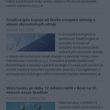
metrů krychlových vody za den, teď je to zhruba dvojnásobek,
uvedlo město na
webu
.
TotalEnergies kupuje od Shellu evropské aktivity v
oblasti obnovitelných zdrojů
3.8.2026 19:17 (
ČTK
)
Francouzská energetická
společnost TotalEnergies se
dohodla, že koupí od
britského konkurenta Shell
veškeré jeho evropské aktivity
v oblasti obnovitelných zdrojů energie na pevnině. Firma o tom
informovala v tiskové
zprávě
. Transakce je podle společnosti
TotalEnergies v souladu s její širší strategií v Evropě, jejíž součástí je
rovněž nedávné vytvoření společného podniku s Energetickým a
průmyslovým holdingem (EPH) miliardáře Daniela Křetínského.
Vědci budou po dobu 12 měsíců měřit v Brně na 35
místech emise škodlivin
3.8.2026 19:12 | BRNO (
ČTK
)
Vědci boudou v příštích 12
měsících měřit na 35 místech v