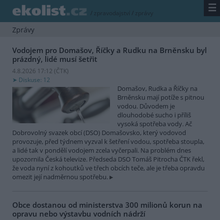
☰
/
zpravodajství
/
zprávy
Zprávy
Vodojem pro Domašov, Říčky a Rudku na Brněnsku byl
prázdný, lidé musí šetřit
4.8.2026 17:12 (
ČTK
)
Diskuse: 12
Domašov, Rudka a Říčky na
Brněnsku mají potíže s pitnou
vodou. Důvodem je
dlouhodobé sucho i příliš
vysoká spotřeba vody. Ač
Dobrovolný svazek obcí (DSO) Domašovsko, který vodovod
provozuje, před týdnem vyzval k šetření vodou, spotřeba stoupla,
a lidé tak v pondělí vodojem zcela vyčerpali. Na problém dnes
upozornila Česká televize. Předseda DSO Tomáš Pitrocha ČTK řekl,
že voda nyní z kohoutků ve třech obcích teče, ale je třeba opravdu
omezit její nadměrnou spotřebu.
Obce dostanou od ministerstva 300 milionů korun na
opravu nebo výstavbu vodních nádrží