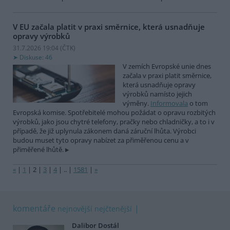
V EU začala platit v praxi směrnice, která usnadňuje
opravy výrobků
31.7.2026 19:04 (
ČTK
)
Diskuse: 46
V zemích Evropské unie dnes
začala v praxi platit směrnice,
která usnadňuje opravy
výrobků namísto jejich
výměny.
Informovala
o tom
Evropská komise. Spotřebitelé mohou požádat o opravu rozbitých
výrobků, jako jsou chytré telefony, pračky nebo chladničky, a to i v
případě, že již uplynula zákonem daná záruční lhůta. Výrobci
budou muset tyto opravy nabízet za přiměřenou cenu a v
přiměřené lhůtě.
«
|
1
|
2
|
3
|
4
|
..
|
1581
|
»
komentáře
nejnovější
nejčtenější
Dalibor Dostál