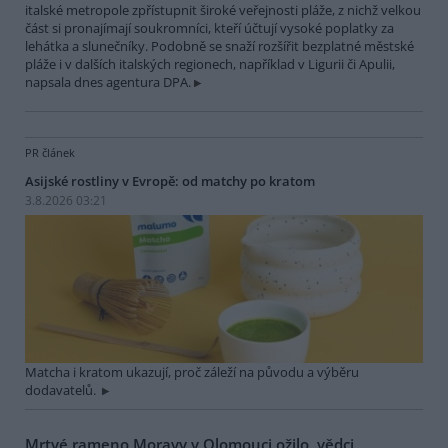
italské metropole zpřístupnit široké veřejnosti pláže, z nichž velkou
část si pronajímají soukromníci, kteří účtují vysoké poplatky za
lehátka a slunečníky. Podobně se snaží rozšířit bezplatné městské
pláže i v dalších italských regionech, například v Ligurii či Apulii,
napsala dnes agentura DPA.
PR článek
Asijské rostliny v Evropě: od matchy po kratom
3.8.2026 03:21
Matcha i kratom ukazují, proč záleží na původu a výběru
dodavatelů.
Mrtvé rameno Moravy v Olomouci ožilo, vědci