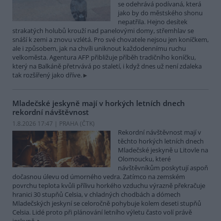
se odehrává podívaná, která
jako by do městského shonu
nepatřila. Hejno desítek
strakatých holubů krouží nad panelovými domy, střemhlav se
snáší k zemi a znovu vzlétá. Pro své chovatele nejsou jen koníčkem,
ale i způsobem, jak na chvíli uniknout každodennímu ruchu
velkoměsta. Agentura AFP přibližuje příběh tradičního koníčku,
který na Balkáně přetrvává po staletí, i když dnes už není zdaleka
tak rozšířený jako dříve.
Mladečské jeskyně mají v horkých letních dnech
rekordní návštěvnost
1.8.2026 17:47 | PRAHA (
ČTK
)
Rekordní návštěvnost mají v
těchto horkých letních dnech
Mladečské jeskyně u Litovle na
Olomoucku, které
návštěvníkům poskytují aspoň
dočasnou úlevu od úmorného vedra. Zatímco na zemském
povrchu teplota kvůli přílivu horkého vzduchu výrazně překračuje
hranici 30 stupňů Celsia, v chladných chodbách a dómech
Mladečských jeskyní se celoročně pohybuje kolem deseti stupňů
Celsia. Lidé proto při plánování letního výletu často volí právě