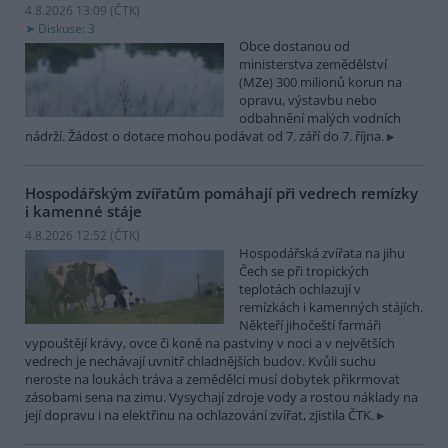
4.8.2026 13:09 (
ČTK
)
Diskuse: 3
Obce dostanou od
ministerstva zemědělství
(MZe) 300 milionů korun na
opravu, výstavbu nebo
odbahnění malých vodních
nádrží. Žádost o dotace mohou podávat od 7. září do 7. října.
Hospodářským zvířatům pomáhají při vedrech remízky
i kamenné stáje
4.8.2026 12:52 (
ČTK
)
Hospodářská zvířata na jihu
Čech se při tropických
teplotách ochlazují v
remízkách i kamenných stájích.
Někteří jihočeští farmáři
vypouštějí krávy, ovce či koně na pastviny v noci a v největších
vedrech je nechávají uvnitř chladnějších budov. Kvůli suchu
neroste na loukách tráva a zemědělci musí dobytek přikrmovat
zásobami sena na zimu. Vysychají zdroje vody a rostou náklady na
její dopravu i na elektřinu na ochlazování zvířat, zjistila ČTK.