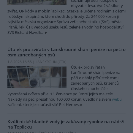
seznamuje děti i dospělé s
obyvateli lesa. Využívá siluety
zvířat, QR kódy a mobilní aplikaci. Stezka je určena rodinám s dětmi
i dětským skupinám, které chodí do přírody. Za 244 000 korun ji
zajistila městská organizace Správa veřejného statku (SVS) města
Plzně, řekl ČTK vedoucí úseku lesů, zeleně a vodního hospodářství
SVS Richard Havelka.
Útulek pro zvířata v Lanškrouně shání peníze na péči o
osm zanedbaných psů
1.8.2026 16:55 | LANŠKROUN (
ČTK
)
Útulek pro zvířata v
Lanškrouně shání peníze na
péči o náhlý přírůstek osmi
zanedbaných psů, kříženců
čínského chocholáče.
Vystrašená zvířata přijal 13. července po úmrtí jejich majitele.
Náklady na péči přesáhnou 100 000 korun, uvedlo na svém
webu
zařízení, které je součástí sítě Pet Heroes.
Kvůli nízké hladině vody je zakázaný rybolov na nádrži
na Teplicku