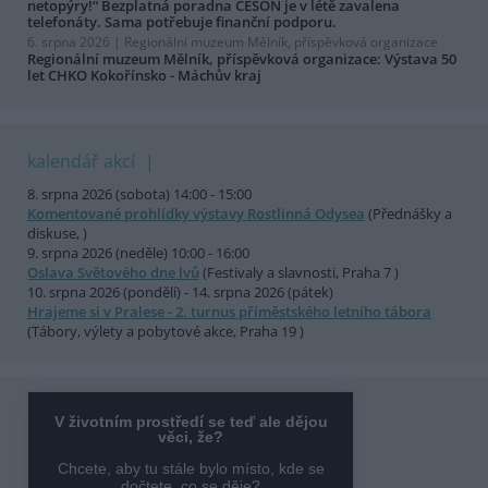
netopýry!“ Bezplatná poradna ČESON je v létě zavalena
telefonáty. Sama potřebuje finanční podporu.
6. srpna 2026 |
Regionální muzeum Mělník, příspěvková organizace
Regionální muzeum Mělník, příspěvková organizace: Výstava 50
let CHKO Kokořínsko - Máchův kraj
kalendář akcí
8. srpna 2026 (sobota) 14:00 - 15:00
Komentované prohlídky výstavy Rostlinná Odysea
(Přednášky a
diskuse, )
9. srpna 2026 (neděle) 10:00 - 16:00
Oslava Světového dne lvů
(Festivaly a slavnosti, Praha 7 )
10. srpna 2026 (pondělí) - 14. srpna 2026 (pátek)
Hrajeme si v Pralese - 2. turnus příměstského letního tábora
(Tábory, výlety a pobytové akce, Praha 19 )