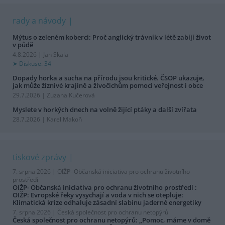
rady a návody
Mýtus o zeleném koberci: Proč anglický trávník v létě zabíjí život
v půdě
4.8.2026 | Jan Skala
Diskuse: 34
Dopady horka a sucha na přírodu jsou kritické. ČSOP ukazuje,
jak může žíznivé krajině a živočichům pomoci veřejnost i obce
29.7.2026 | Zuzana Kučerová
Myslete v horkých dnech na volně žijící ptáky a další zvířata
28.7.2026 | Karel Makoň
tiskové zprávy
7. srpna 2026 |
OIŽP- Občanská iniciativa pro ochranu životního
prostředí
OIŽP- Občanská iniciativa pro ochranu životního prostředí :
OIŽP: Evropské řeky vysychají a voda v nich se otepluje:
Klimatická krize odhaluje zásadní slabinu jaderné energetiky
7. srpna 2026 |
Česká společnost pro ochranu netopýrů
Česká společnost pro ochranu netopýrů: „Pomoc, máme v domě