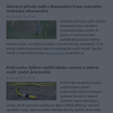
Ochránci přírody našli v Moravském krasu vzácného
modráska očkovaného
4.8.2026 01:58 (
ČTK
)
Ochránci přírody našli v CHKO
Moravský kras vzácného
modráska očkovaného. K
životu a rozmnožování
potřebuje porosty rostliny
krvavec toten na vlhčích loukách i vhodné druhy mravenců. Ti se
starají o jeho housenky, které si odnášejí do svých hnízd. Správa
CHKO o tom informovala na
webových
stránkách.
Kvůli suchu Vyškov rozšířil zálivku stromů a zeleně,
zvýšil i počet pracovníků
4.8.2026 00:15 (
ČTK
)
Kvůli přetrvávajícímu suchu
zvýšil Vyškov počet
pracovníků, kteří se starají o
zalévání stromů a zeleně.
Suchem nejvíc trpí břízy a
smrky. Kvůli nutnosti zavlažovat letos i tříleté dřeviny, vzrostla
spotřeba vody. Zatímco před několika lety by stačilo okolo šesti