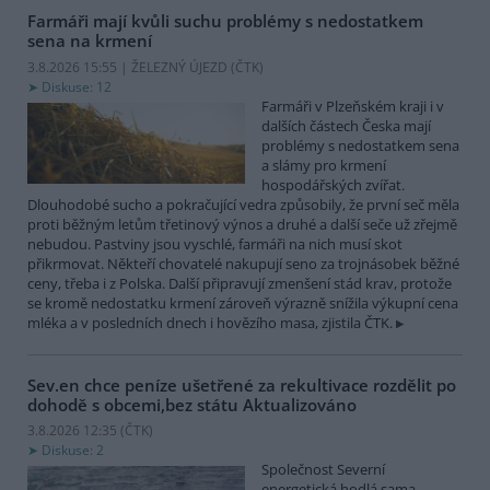
Farmáři mají kvůli suchu problémy s nedostatkem
sena na krmení
3.8.2026 15:55 | ŽELEZNÝ ÚJEZD (
ČTK
)
Diskuse: 12
Farmáři v Plzeňském kraji i v
dalších částech Česka mají
problémy s nedostatkem sena
a slámy pro krmení
hospodářských zvířat.
Dlouhodobé sucho a pokračující vedra způsobily, že první seč měla
proti běžným letům třetinový výnos a druhé a další seče už zřejmě
nebudou. Pastviny jsou vyschlé, farmáři na nich musí skot
přikrmovat. Někteří chovatelé nakupují seno za trojnásobek běžné
ceny, třeba i z Polska. Další připravují zmenšení stád krav, protože
se kromě nedostatku krmení zároveň výrazně snížila výkupní cena
mléka a v posledních dnech i hovězího masa, zjistila ČTK.
Sev.en chce peníze ušetřené za rekultivace rozdělit po
dohodě s obcemi,bez státu
Aktualizováno
3.8.2026 12:35 (
ČTK
)
Diskuse: 2
Společnost Severní
energetická hodlá sama