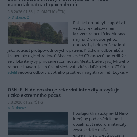
napočítali patnáct rybích druhů
3.8.2026 01:56 | OLOMOUC (
ČTK
)
Diskuse: 2
Patnáct druhů ryb napočítali
vědci v revitalizovaném
Mrtvém rameni řeky Moravy
na jihu Olomouce, jehož
obnova byla dokončena loni
jako součást protipovodňových opatření. Průzkum odborníků z
Ústavu biologie obratlovců Akademie věd ČR zároveň potvrdil, že
se v lokalitě ryby přirozeně rozmnožují. Město bude vývoj Mrtvého
ramene i navazujícího území sledovat také v dalších letech. ČTK to
sdělil
vedoucí odboru životního prostředí magistrátu Petr Loyka.
OSN: El Niňo dosahuje rekordní intenzity a zvyšuje
riziko extrémního počasí
3.8.2026 01:22 (
ČTK
)
Diskuse: 1
Posilující klimatický jev El Niňo,
který by podle vědců mohl
dosáhnout rekordní intenzity,
zvyšuje riziko dalších
extrémních projevů počasí a