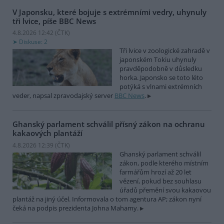
V Japonsku, které bojuje s extrémními vedry, uhynuly
tři lvice, píše BBC News
4.8.2026 12:42 (
ČTK
)
Diskuse: 2
Tři lvice v zoologické zahradě v
japonském Tokiu uhynuly
pravděpodobně v důsledku
horka. Japonsko se toto léto
potýká s vlnami extrémních
veder, napsal zpravodajský server
BBC News
.
Ghanský parlament schválil přísný zákon na ochranu
kakaových plantáží
4.8.2026 12:39 (
ČTK
)
Ghanský parlament schválil
zákon, podle kterého místním
farmářům hrozí až 20 let
vězení, pokud bez souhlasu
úřadů přemění svou kakaovou
plantáž na jiný účel. Informovala o tom agentura AP; zákon nyní
čeká na podpis prezidenta Johna Mahamy.