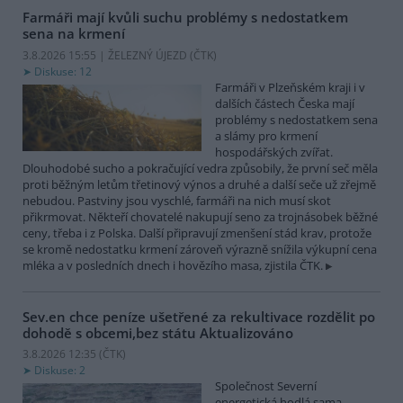
Farmáři mají kvůli suchu problémy s nedostatkem
sena na krmení
3.8.2026 15:55 | ŽELEZNÝ ÚJEZD (
ČTK
)
Diskuse: 12
Farmáři v Plzeňském kraji i v
dalších částech Česka mají
problémy s nedostatkem sena
a slámy pro krmení
hospodářských zvířat.
Dlouhodobé sucho a pokračující vedra způsobily, že první seč měla
proti běžným letům třetinový výnos a druhé a další seče už zřejmě
nebudou. Pastviny jsou vyschlé, farmáři na nich musí skot
přikrmovat. Někteří chovatelé nakupují seno za trojnásobek běžné
ceny, třeba i z Polska. Další připravují zmenšení stád krav, protože
se kromě nedostatku krmení zároveň výrazně snížila výkupní cena
mléka a v posledních dnech i hovězího masa, zjistila ČTK.
Sev.en chce peníze ušetřené za rekultivace rozdělit po
dohodě s obcemi,bez státu
Aktualizováno
3.8.2026 12:35 (
ČTK
)
Diskuse: 2
Společnost Severní
energetická hodlá sama