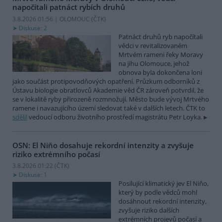
napočítali patnáct rybích druhů
3.8.2026 01:56 | OLOMOUC (
ČTK
)
Diskuse: 2
Patnáct druhů ryb napočítali
vědci v revitalizovaném
Mrtvém rameni řeky Moravy
na jihu Olomouce, jehož
obnova byla dokončena loni
jako součást protipovodňových opatření. Průzkum odborníků z
Ústavu biologie obratlovců Akademie věd ČR zároveň potvrdil, že
se v lokalitě ryby přirozeně rozmnožují. Město bude vývoj Mrtvého
ramene i navazujícího území sledovat také v dalších letech. ČTK to
sdělil
vedoucí odboru životního prostředí magistrátu Petr Loyka.
OSN: El Niňo dosahuje rekordní intenzity a zvyšuje
riziko extrémního počasí
3.8.2026 01:22 (
ČTK
)
Diskuse: 1
Posilující klimatický jev El Niňo,
který by podle vědců mohl
dosáhnout rekordní intenzity,
zvyšuje riziko dalších
extrémních projevů počasí a