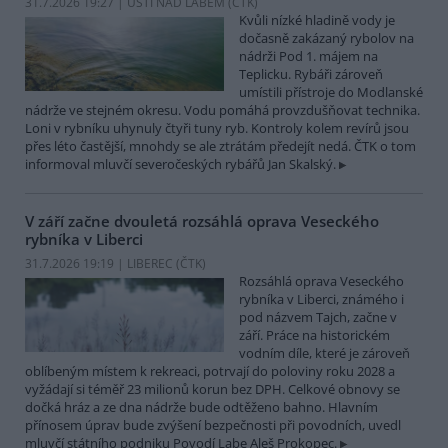
31.7.2026 19:27 | ÚSTÍ NAD LABEM (
ČTK
)
Kvůli nízké hladině vody je
dočasně zakázaný rybolov na
nádrži Pod 1. májem na
Teplicku. Rybáři zároveň
umístili přístroje do Modlanské
nádrže ve stejném okresu. Vodu pomáhá provzdušňovat technika.
Loni v rybníku uhynuly čtyři tuny ryb. Kontroly kolem revírů jsou
přes léto častější, mnohdy se ale ztrátám předejít nedá. ČTK o tom
informoval mluvčí severočeských rybářů Jan Skalský.
V září začne dvouletá rozsáhlá oprava Veseckého
rybníka v Liberci
31.7.2026 19:19 | LIBEREC (
ČTK
)
Rozsáhlá oprava Veseckého
rybníka v Liberci, známého i
pod názvem Tajch, začne v
září. Práce na historickém
vodním díle, které je zároveň
oblíbeným místem k rekreaci, potrvají do poloviny roku 2028 a
vyžádají si téměř 23 milionů korun bez DPH. Celkové obnovy se
dočká hráz a ze dna nádrže bude odtěženo bahno. Hlavním
přínosem úprav bude zvýšení bezpečnosti při povodních, uvedl
mluvčí státního podniku Povodí Labe Aleš Prokopec.