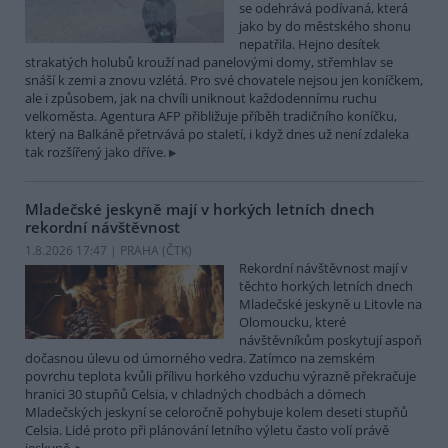
se odehrává podívaná, která
jako by do městského shonu
nepatřila. Hejno desítek
strakatých holubů krouží nad panelovými domy, střemhlav se
snáší k zemi a znovu vzlétá. Pro své chovatele nejsou jen koníčkem,
ale i způsobem, jak na chvíli uniknout každodennímu ruchu
velkoměsta. Agentura AFP přibližuje příběh tradičního koníčku,
který na Balkáně přetrvává po staletí, i když dnes už není zdaleka
tak rozšířený jako dříve.
Mladečské jeskyně mají v horkých letních dnech
rekordní návštěvnost
1.8.2026 17:47 | PRAHA (
ČTK
)
Rekordní návštěvnost mají v
těchto horkých letních dnech
Mladečské jeskyně u Litovle na
Olomoucku, které
návštěvníkům poskytují aspoň
dočasnou úlevu od úmorného vedra. Zatímco na zemském
povrchu teplota kvůli přílivu horkého vzduchu výrazně překračuje
hranici 30 stupňů Celsia, v chladných chodbách a dómech
Mladečských jeskyní se celoročně pohybuje kolem deseti stupňů
Celsia. Lidé proto při plánování letního výletu často volí právě