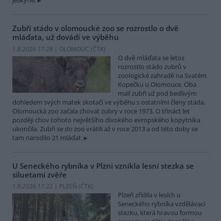
jeskyně.
Zubří stádo v olomoucké zoo se rozrostlo o dvě
mláďata, už dovádí ve výběhu
1.8.2026 17:28 | OLOMOUC (
ČTK
)
O dvě mláďata se letos
rozrostlo stádo zubrů v
zoologické zahradě na Svatém
Kopečku u Olomouce. Oba
malí zubři už pod bedlivým
dohledem svých matek skotačí ve výběhu s ostatními členy stáda.
Olomoucká zoo začala chovat zubry v roce 1973. O třináct let
později chov tohoto největšího divokého evropského kopytníka
ukončila. Zubři se do zoo vrátili až v roce 2013 a od této doby se
tam narodilo 21 mláďat.
U Seneckého rybníka v Plzni vznikla lesní stezka se
siluetami zvěře
1.8.2026 17:22 | PLZEŇ (
ČTK
)
Plzeň zřídila v lesích u
Seneckého rybníka vzdělávací
stezku, která hravou formou