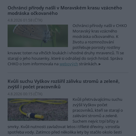
Ochránci přírody našli v Moravském krasu vzácného
modráska očkovaného
4.8.2026 01:58 (
ČTK
)
Ochránci přírody našli v CHKO
Moravský kras vzácného
modráska očkovaného. K
životu a rozmnožování
potřebuje porosty rostliny
krvavec toten na vlhčích loukách i vhodné druhy mravenců. Ti se
starají o jeho housenky, které si odnášejí do svých hnízd. Správa
CHKO o tom informovala na
webových
stránkách.
Kvůli suchu Vyškov rozšířil zálivku stromů a zeleně,
zvýšil i počet pracovníků
4.8.2026 00:15 (
ČTK
)
Kvůli přetrvávajícímu suchu
zvýšil Vyškov počet
pracovníků, kteří se starají o
zalévání stromů a zeleně.
Suchem nejvíc trpí břízy a
smrky. Kvůli nutnosti zavlažovat letos i tříleté dřeviny, vzrostla
spotřeba vody. Zatímco před několika lety by stačilo okolo šesti