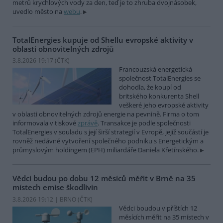
metrů krychlových vody za den, teď je to zhruba dvojnásobek,
uvedlo město na
webu
.
TotalEnergies kupuje od Shellu evropské aktivity v
oblasti obnovitelných zdrojů
3.8.2026 19:17 (
ČTK
)
Francouzská energetická
společnost TotalEnergies se
dohodla, že koupí od
britského konkurenta Shell
veškeré jeho evropské aktivity
v oblasti obnovitelných zdrojů energie na pevnině. Firma o tom
informovala v tiskové
zprávě
. Transakce je podle společnosti
TotalEnergies v souladu s její širší strategií v Evropě, jejíž součástí je
rovněž nedávné vytvoření společného podniku s Energetickým a
průmyslovým holdingem (EPH) miliardáře Daniela Křetínského.
Vědci budou po dobu 12 měsíců měřit v Brně na 35
místech emise škodlivin
3.8.2026 19:12 | BRNO (
ČTK
)
Vědci boudou v příštích 12
měsících měřit na 35 místech v