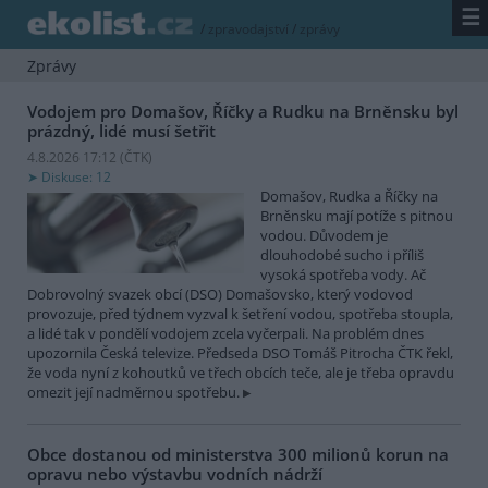
☰
/
zpravodajství
/
zprávy
Zprávy
Vodojem pro Domašov, Říčky a Rudku na Brněnsku byl
prázdný, lidé musí šetřit
4.8.2026 17:12 (
ČTK
)
Diskuse: 12
Domašov, Rudka a Říčky na
Brněnsku mají potíže s pitnou
vodou. Důvodem je
dlouhodobé sucho i příliš
vysoká spotřeba vody. Ač
Dobrovolný svazek obcí (DSO) Domašovsko, který vodovod
provozuje, před týdnem vyzval k šetření vodou, spotřeba stoupla,
a lidé tak v pondělí vodojem zcela vyčerpali. Na problém dnes
upozornila Česká televize. Předseda DSO Tomáš Pitrocha ČTK řekl,
že voda nyní z kohoutků ve třech obcích teče, ale je třeba opravdu
omezit její nadměrnou spotřebu.
Obce dostanou od ministerstva 300 milionů korun na
opravu nebo výstavbu vodních nádrží