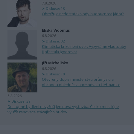
7.8.2026
Diskuse: 13
Ohrožuje nedostatek vody budoucnost jádra?
Eliška Vidomus
6.8.2026
Diskuse: 32
Klimatická krize není over. Vyzýváme vládu, aby
ji přestala ignorovat
Jiří Michalisko
6.8.2026
Diskuse: 18
Otevřený dopis ministerstvu průmyslu a
obchodu ohledně sanace odvalu Heřmanice
5.8.2026
Diskuse: 39
Dostupné bydlení nevyřeší jen nová výstavba. Česko musí lépe
využít renovace stávajících budov