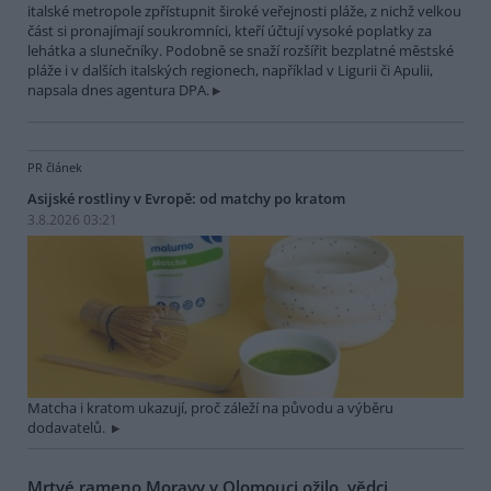
italské metropole zpřístupnit široké veřejnosti pláže, z nichž velkou
část si pronajímají soukromníci, kteří účtují vysoké poplatky za
lehátka a slunečníky. Podobně se snaží rozšířit bezplatné městské
pláže i v dalších italských regionech, například v Ligurii či Apulii,
napsala dnes agentura DPA.
PR článek
Asijské rostliny v Evropě: od matchy po kratom
3.8.2026 03:21
Matcha i kratom ukazují, proč záleží na původu a výběru
dodavatelů.
Mrtvé rameno Moravy v Olomouci ožilo, vědci