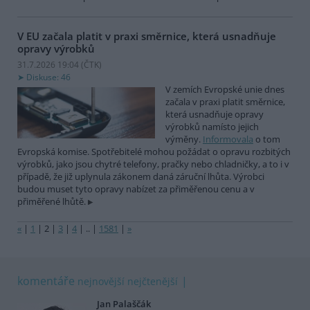
V EU začala platit v praxi směrnice, která usnadňuje
opravy výrobků
31.7.2026 19:04 (
ČTK
)
Diskuse: 46
V zemích Evropské unie dnes
začala v praxi platit směrnice,
která usnadňuje opravy
výrobků namísto jejich
výměny.
Informovala
o tom
Evropská komise. Spotřebitelé mohou požádat o opravu rozbitých
výrobků, jako jsou chytré telefony, pračky nebo chladničky, a to i v
případě, že již uplynula zákonem daná záruční lhůta. Výrobci
budou muset tyto opravy nabízet za přiměřenou cenu a v
přiměřené lhůtě.
«
|
1
|
2
|
3
|
4
|
..
|
1581
|
»
komentáře
nejnovější
nejčtenější
Jan Palaščák