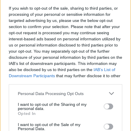
Českolipsku chystá obnovu
If you wish to opt-out of the sale, sharing to third parties, or
pomníku v Olšině. Připomínat
bude příběh místní kdysi
processing of your personal or sensitive information for
významné obce s poštou,
targeted advertising by us, please use the below opt-out
četnickou stanicí i několika hostinci, která zanikla zhruba před 80
section to confirm your selection. Please note that after your
lety kvůli zřízení vojenského výcvikového prostoru Ralsko.
opt-out request is processed you may continue seeing
Opravený pomník chce geopark ukázat na konci srpna při akci
interest-based ads based on personal information utilized by
Proměny, která každoročně připomíná historii zaniklých obcí z
us or personal information disclosed to third parties prior to
tohoto území. ČTK o tom informovala ředitelka Národního
geoparku Ralsko Lenka Mrázová.
your opt-out. You may separately opt-out of the further
disclosure of your personal information by third parties on the
IAB’s list of downstream participants. This information may
Čeští a němečtí ochránci přírody obnoví biodiverzitu
also be disclosed by us to third parties on the
IAB’s List of
kolem Liberce a Žitavy
Downstream Participants
that may further disclose it to other
2.8.2026 18:32 | LIBEREC (
ČTK
)
third parties.
Čeští a němečtí ochránci
přírody chtějí obnovit
Personal Data Processing Opt Outs
biologickou rozmanitost na
více než 150 hektarech
I want to opt-out of the Sharing of my
zemědělské, příměstské a lesní
personal data.
krajiny v okolí Liberce a německé Žitavy. Na společném
Opted In
přeshraničním projektu budou spolupracovat tři organizace:
Čmelák – Společnost přátel přírody, Centrum ochrany přírody
I want to opt-out of the Sale of my
Žitavské hory a Mezinárodní centrum setkávání St. Marienthal,
Personal Data.