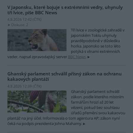
V Japonsku, které bojuje s extrémními vedry, uhynuly
tři lvice, píše BBC News
4.8.2026 12:42 (
ČTK
)
Diskuse: 2
Tři lvice v zoologické zahradě v
japonském Tokiu uhynuly
pravděpodobně v důsledku
horka. Japonsko se toto léto
potýká s vlnami extrémních
veder, napsal zpravodajský server
BBC News
.
Ghanský parlament schválil přísný zákon na ochranu
kakaových plantáží
4.8.2026 12:39 (
ČTK
)
Ghanský parlament schválil
zákon, podle kterého místním
farmářům hrozí až 20 let
vězení, pokud bez souhlasu
úřadů přemění svou kakaovou
plantáž na jiný účel. Informovala o tom agentura AP; zákon nyní
čeká na podpis prezidenta Johna Mahamy.