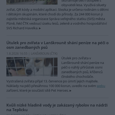
seznamuje děti i dospělé s
obyvateli lesa. Využívá siluety
zvířat, QR kódy a mobilní aplikaci. Stezka je určena rodinám s dětmi
i dětským skupinám, které chodí do přírody. Za 244 000 korun ji
zajistila městská organizace Správa veřejného statku (SVS) města
Plzně, řekl ČTK vedoucí úseku lesů, zeleně a vodního hospodářství
SVS Richard Havelka.
Útulek pro zvířata v Lanškrouně shání peníze na péči o
osm zanedbaných psů
1.8.2026 16:55 | LANŠKROUN (
ČTK
)
Útulek pro zvířata v
Lanškrouně shání peníze na
péči o náhlý přírůstek osmi
zanedbaných psů, kříženců
čínského chocholáče.
Vystrašená zvířata přijal 13. července po úmrtí jejich majitele.
Náklady na péči přesáhnou 100 000 korun, uvedlo na svém
webu
zařízení, které je součástí sítě Pet Heroes.
Kvůli nízké hladině vody je zakázaný rybolov na nádrži
na Teplicku