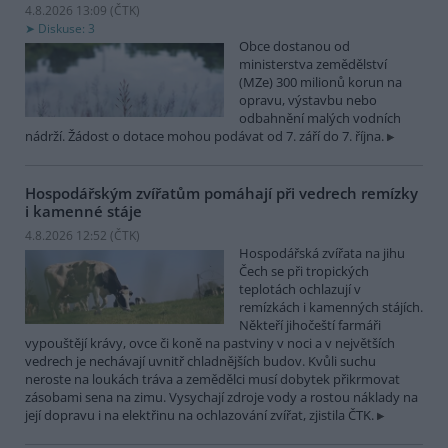
4.8.2026 13:09 (
ČTK
)
Diskuse: 3
Obce dostanou od
ministerstva zemědělství
(MZe) 300 milionů korun na
opravu, výstavbu nebo
odbahnění malých vodních
nádrží. Žádost o dotace mohou podávat od 7. září do 7. října.
Hospodářským zvířatům pomáhají při vedrech remízky
i kamenné stáje
4.8.2026 12:52 (
ČTK
)
Hospodářská zvířata na jihu
Čech se při tropických
teplotách ochlazují v
remízkách i kamenných stájích.
Někteří jihočeští farmáři
vypouštějí krávy, ovce či koně na pastviny v noci a v největších
vedrech je nechávají uvnitř chladnějších budov. Kvůli suchu
neroste na loukách tráva a zemědělci musí dobytek přikrmovat
zásobami sena na zimu. Vysychají zdroje vody a rostou náklady na
její dopravu i na elektřinu na ochlazování zvířat, zjistila ČTK.