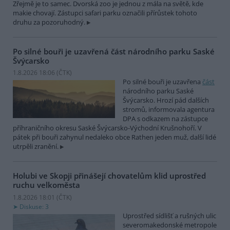
Zřejmě je to samec. Dvorská zoo je jednou z mála na světě, kde
makie chovají. Zástupci safari parku označili přírůstek tohoto
druhu za pozoruhodný.
Po silné bouři je uzavřená část národního parku Saské
Švýcarsko
1.8.2026 18:06 (
ČTK
)
Po silné bouři je uzavřena
část
národního parku Saské
Švýcarsko. Hrozí pád dalších
stromů, informovala agentura
DPA s odkazem na zástupce
příhraničního okresu Saské Švýcarsko-Východní Krušnohoří. V
pátek při bouři zahynul nedaleko obce Rathen jeden muž, další lidé
utrpěli zranění.
Holubi ve Skopji přinášejí chovatelům klid uprostřed
ruchu velkoměsta
1.8.2026 18:01 (
ČTK
)
Diskuse: 3
Uprostřed sídlišť a rušných ulic
severomakedonské metropole