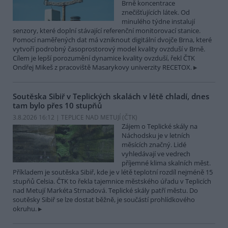
Brně koncentrace
znečišťujících látek. Od
minulého týdne instalují
senzory, které doplní stávající referenční monitorovací stanice.
Pomocí naměřených dat má vzniknout digitální dvojče Brna, které
vytvoří podrobný časoprostorový model kvality ovzduší v Brně.
Cílem je lepší porozumění dynamice kvality ovzduší, řekl ČTK
Ondřej Mikeš z pracoviště Masarykovy univerzity RECETOX.
Soutěska Sibiř v Teplických skalách v létě chladí, dnes
tam bylo přes 10 stupňů
3.8.2026 16:12 | TEPLICE NAD METUJÍ (
ČTK
)
Zájem o Teplické skály na
Náchodsku je v letních
měsících značný. Lidé
vyhledávají ve vedrech
příjemné klima skalních měst.
Příkladem je soutěska Sibiř, kde je v létě teplotní rozdíl nejméně 15
stupňů Celsia. ČTK to řekla tajemnice městského úřadu v Teplicích
nad Metují Markéta Strnadová. Teplické skály patří městu. Do
soutěsky Sibiř se lze dostat běžně, je součástí prohlídkového
okruhu.