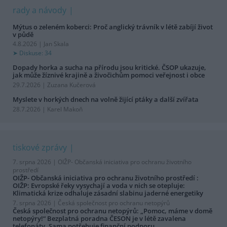
rady a návody
Mýtus o zeleném koberci: Proč anglický trávník v létě zabíjí život
v půdě
4.8.2026 | Jan Skala
Diskuse: 34
Dopady horka a sucha na přírodu jsou kritické. ČSOP ukazuje,
jak může žíznivé krajině a živočichům pomoci veřejnost i obce
29.7.2026 | Zuzana Kučerová
Myslete v horkých dnech na volně žijící ptáky a další zvířata
28.7.2026 | Karel Makoň
tiskové zprávy
7. srpna 2026 |
OIŽP- Občanská iniciativa pro ochranu životního
prostředí
OIŽP- Občanská iniciativa pro ochranu životního prostředí :
OIŽP: Evropské řeky vysychají a voda v nich se otepluje:
Klimatická krize odhaluje zásadní slabinu jaderné energetiky
7. srpna 2026 |
Česká společnost pro ochranu netopýrů
Česká společnost pro ochranu netopýrů: „Pomoc, máme v domě
netopýry!“ Bezplatná poradna ČESON je v létě zavalena
telefonáty. Sama potřebuje finanční podporu.