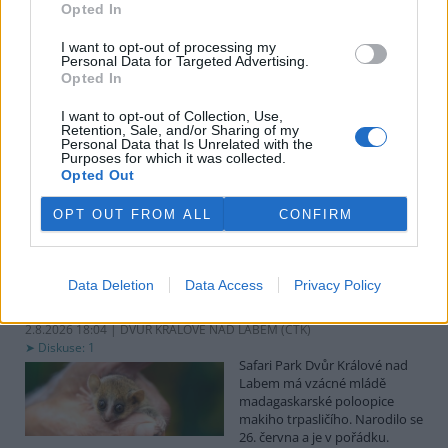
uvedl předseda spolku Čmelák Jan Korytář.
Opted In
I want to opt-out of processing my
Sklizeň bylinek na Pardubicku je náročná a trvá měsíce
Personal Data for Targeted Advertising.
Opted In
2.8.2026 18:12 | KŘIČEŇ (
ČTK
)
Sklizeň léčivých bylinek je
I want to opt-out of Collection, Use,
mnohem náročnější než
Retention, Sale, and/or Sharing of my
běžných zemědělských plodin.
Personal Data that Is Unrelated with the
Zatímco obilí zvládnou
Purposes for which it was collected.
Opted Out
zemědělci sklidit během
několika týdnů, u bylinek práce trvá měsíce. V Křični na Pardubicku
o tom vědí své, na Statku Junek vrcholí jedna z nejnáročnějších
OPT OUT FROM ALL
CONFIRM
částí sezony. ČTK to řekla majitelka hospodářství Iva Junková.
Safari Park Dvůr Králové nad Labem má vzácné mládě
Data Deletion
Data Access
Privacy Policy
makiho trpasličího
2.8.2026 18:04 | DVŮR KRÁLOVÉ NAD LABEM (
ČTK
)
Diskuse: 1
Safari Park Dvůr Králové nad
Labem má vzácné mládě
madagaskarské poloopice
makiho trpasličího. Narodilo se
26. června a je v pořádku.