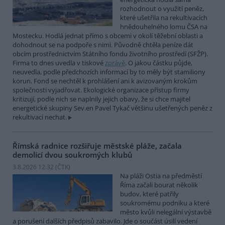
rozhodnout o využití peněz,
které ušetřila na rekultivacích
hnědouhelného lomu ČSA na
Mostecku. Hodlá jednat přímo s obcemi v okolí těžební oblasti a
dohodnout se na podpoře s nimi. Původně chtěla peníze dát
obcím prostřednictvím Státního fondu životního prostředí (SFŽP).
Firma to dnes uvedla v tiskové
zprávě
. O jakou částku půjde,
neuvedla, podle předchozích informací by to měly být stamiliony
korun. Fond se nechtěl k prohlášení ani k avizovaným krokům
společnosti vyjadřovat. Ekologické organizace přístup firmy
kritizují, podle nich se naplnily jejich obavy, že si chce majitel
energetické skupiny Sev.en Pavel Tykač většinu ušetřených peněz z
rekultivací nechat.
Římská radnice rozšiřuje městské pláže, začala
demolicí dvou soukromých klubů
3.8.2026 12:32 (
ČTK
)
Na pláži Ostia na předměstí
Říma začali bourat několik
budov, které patřily
soukromému podniku a které
město kvůli nelegální výstavbě
a porušení dalších předpisů zabavilo. Jde o součást úsilí vedení