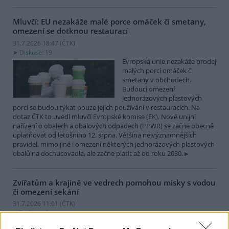
Mluvčí: EU nezakáže malé porce omáček či smetany,
omezení se dotknou restaurací
31.7.2026 18:47 (
ČTK
)
Diskuse: 19
Evropská unie nezakáže prodej
malých porcí omáček či
smetany v obchodech.
Budoucí omezení
jednorázových plastových
porcí se budou týkat pouze jejich používání v restauracích. Na
dotaz ČTK to uvedl mluvčí Evropské komise (EK). Nové unijní
nařízení o obalech a obalových odpadech (PPWR) se začne obecně
uplatňovat od letošního 12. srpna. Většina nejvýznamnějších
pravidel, mimo jiné i omezení některých jednorázových plastových
obalů na dochucovadla, ale začne platit až od roku 2030.
Zvířatům a krajině ve vedrech pomohou misky s vodou
či omezení sekání
31.7.2026 11:01 (
ČTK
)
Diskuse: 1
Divoce žijícím zvířatům nebo