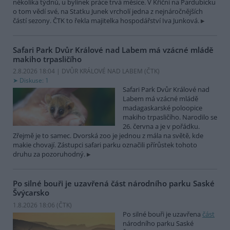
několika týdnů, u bylinek práce trvá měsíce. V Křični na Pardubicku
o tom vědí své, na Statku Junek vrcholí jedna z nejnáročnějších
částí sezony. ČTK to řekla majitelka hospodářství Iva Junková.
Safari Park Dvůr Králové nad Labem má vzácné mládě
makiho trpasličího
2.8.2026 18:04 | DVŮR KRÁLOVÉ NAD LABEM (
ČTK
)
Diskuse: 1
Safari Park Dvůr Králové nad
Labem má vzácné mládě
madagaskarské poloopice
makiho trpasličího. Narodilo se
26. června a je v pořádku.
Zřejmě je to samec. Dvorská zoo je jednou z mála na světě, kde
makie chovají. Zástupci safari parku označili přírůstek tohoto
druhu za pozoruhodný.
Po silné bouři je uzavřená část národního parku Saské
Švýcarsko
1.8.2026 18:06 (
ČTK
)
Po silné bouři je uzavřena
část
národního parku Saské