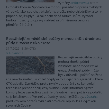
výměny.
Informovala
o tom
Evropská komise. Spotřebitelé mohou požádat o opravu rozbitých
výrobků, jako jsou chytré telefony, pračky nebo chladničky, a to i v
případě, že již uplynula zákonem daná záruční lhůta. Výrobci
budou muset tyto opravy nabízet za přiměřenou cenu a v
přiměřené lhůtě.
Rozsáhlejší zemědělské požáry mohou snížit úrodnost
půdy či zvýšit riziko eroze
31.7.2026 18:56 (
ČTK
)
Diskuse: 11
Rozsáhlejší zemědělské požáry
mohou zhoršit půdní
vlastnosti nebo zvýšit riziko
eroze. Úrodnost půdy může
být v důsledku požárů snížena
i na několik následujících let. Vyplývá to z vyjádření agrárníků, které
ČTK oslovila. Zemědělci proto nyní v období žní více kontrolují
techniku a přehodnocují časy sklizně. Podle informací Agrární
komory letos zemědělce zasáhly převážně menší požáry a podařilo
se je lokalizovat dříve, než způsobily rozsáhlejší škody.
Výstraha
před vznikem požárů nyní platí pro celou republiku s výjimkou
severních Čech.