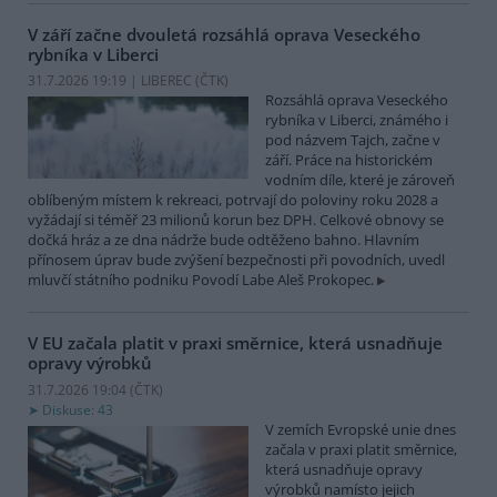
V září začne dvouletá rozsáhlá oprava Veseckého
rybníka v Liberci
31.7.2026 19:19 | LIBEREC (
ČTK
)
Rozsáhlá oprava Veseckého
rybníka v Liberci, známého i
pod názvem Tajch, začne v
září. Práce na historickém
vodním díle, které je zároveň
oblíbeným místem k rekreaci, potrvají do poloviny roku 2028 a
vyžádají si téměř 23 milionů korun bez DPH. Celkové obnovy se
dočká hráz a ze dna nádrže bude odtěženo bahno. Hlavním
přínosem úprav bude zvýšení bezpečnosti při povodních, uvedl
mluvčí státního podniku Povodí Labe Aleš Prokopec.
V EU začala platit v praxi směrnice, která usnadňuje
opravy výrobků
31.7.2026 19:04 (
ČTK
)
Diskuse: 43
V zemích Evropské unie dnes
začala v praxi platit směrnice,
která usnadňuje opravy
výrobků namísto jejich