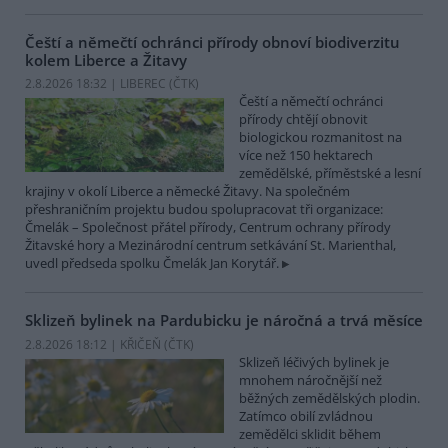
Čeští a němečtí ochránci přírody obnoví biodiverzitu
kolem Liberce a Žitavy
2.8.2026 18:32 | LIBEREC (
ČTK
)
Čeští a němečtí ochránci
přírody chtějí obnovit
biologickou rozmanitost na
více než 150 hektarech
zemědělské, příměstské a lesní
krajiny v okolí Liberce a německé Žitavy. Na společném
přeshraničním projektu budou spolupracovat tři organizace:
Čmelák – Společnost přátel přírody, Centrum ochrany přírody
Žitavské hory a Mezinárodní centrum setkávání St. Marienthal,
uvedl předseda spolku Čmelák Jan Korytář.
Sklizeň bylinek na Pardubicku je náročná a trvá měsíce
2.8.2026 18:12 | KŘIČEŇ (
ČTK
)
Sklizeň léčivých bylinek je
mnohem náročnější než
běžných zemědělských plodin.
Zatímco obilí zvládnou
zemědělci sklidit během