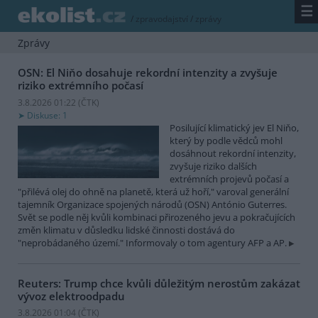
☰
/
zpravodajství
/
zprávy
Zprávy
OSN: El Niňo dosahuje rekordní intenzity a zvyšuje
riziko extrémního počasí
3.8.2026 01:22 (
ČTK
)
Diskuse: 1
Posilující klimatický jev El Niňo,
který by podle vědců mohl
dosáhnout rekordní intenzity,
zvyšuje riziko dalších
extrémních projevů počasí a
"přilévá olej do ohně na planetě, která už hoří," varoval generální
tajemník Organizace spojených národů (OSN) António Guterres.
Svět se podle něj kvůli kombinaci přirozeného jevu a pokračujících
změn klimatu v důsledku lidské činnosti dostává do
"neprobádaného území." Informovaly o tom agentury AFP a AP.
Reuters: Trump chce kvůli důležitým nerostům zakázat
vývoz elektroodpadu
3.8.2026 01:04 (
ČTK
)