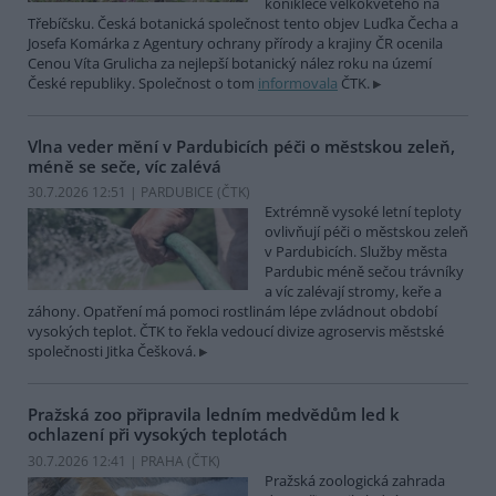
koniklece velkokvětého na
Třebíčsku. Česká botanická společnost tento objev Luďka Čecha a
Josefa Komárka z Agentury ochrany přírody a krajiny ČR ocenila
Cenou Víta Grulicha za nejlepší botanický nález roku na území
České republiky. Společnost o tom
informovala
ČTK.
Vlna veder mění v Pardubicích péči o městskou zeleň,
méně se seče, víc zalévá
30.7.2026 12:51 | PARDUBICE (
ČTK
)
Extrémně vysoké letní teploty
ovlivňují péči o městskou zeleň
v Pardubicích. Služby města
Pardubic méně sečou trávníky
a víc zalévají stromy, keře a
záhony. Opatření má pomoci rostlinám lépe zvládnout období
vysokých teplot. ČTK to řekla vedoucí divize agroservis městské
společnosti Jitka Češková.
Pražská zoo připravila ledním medvědům led k
ochlazení při vysokých teplotách
30.7.2026 12:41 | PRAHA (
ČTK
)
Pražská zoologická zahrada