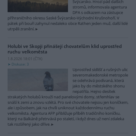
Švýcarsko. Hrozí pád dalších
stromů, informovala agentura
DPA s odkazem na zástupce
příhraničního okresu Saské Švýcarsko-Východní Krušnohoří. V
pátek při bouři zahynul nedaleko obce Rathen jeden muž, další lidé
utrpěli zranění.
Holubi ve Skopji přinášejí chovatelům klid uprostřed
ruchu velkoměsta
1.8.2026 18:01 (
ČTK
)
Diskuse: 3
Uprostřed sídlišť a rušných ulic
severomakedonské metropole
se odehrává podívaná, která
jako by do městského shonu
nepatřila. Hejno desítek
strakatých holubů krouží nad panelovými domy, střemhlav se
snáší k zemi a znovu vzlétá. Pro své chovatele nejsou jen koníčkem,
ale i způsobem, jak na chvíli uniknout každodennímu ruchu
velkoměsta. Agentura AFP přibližuje příběh tradičního koníčku,
který na Balkáně přetrvává po staletí, i když dnes už není zdaleka
tak rozšířený jako dříve.