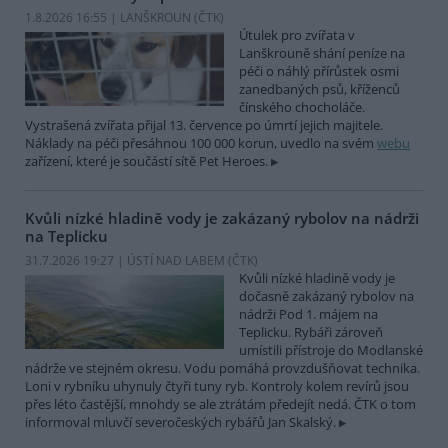
1.8.2026 16:55 | LANŠKROUN (
ČTK
)
Útulek pro zvířata v
Lanškrouně shání peníze na
péči o náhlý přírůstek osmi
zanedbaných psů, kříženců
čínského chocholáče.
Vystrašená zvířata přijal 13. července po úmrtí jejich majitele.
Náklady na péči přesáhnou 100 000 korun, uvedlo na svém
webu
zařízení, které je součástí sítě Pet Heroes.
Kvůli nízké hladině vody je zakázaný rybolov na nádrži
na Teplicku
31.7.2026 19:27 | ÚSTÍ NAD LABEM (
ČTK
)
Kvůli nízké hladině vody je
dočasně zakázaný rybolov na
nádrži Pod 1. májem na
Teplicku. Rybáři zároveň
umístili přístroje do Modlanské
nádrže ve stejném okresu. Vodu pomáhá provzdušňovat technika.
Loni v rybníku uhynuly čtyři tuny ryb. Kontroly kolem revírů jsou
přes léto častější, mnohdy se ale ztrátám předejít nedá. ČTK o tom
informoval mluvčí severočeských rybářů Jan Skalský.