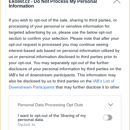
krajině mohou podle ochránců
Ekolist.cz -
Do Not Process My Personal
Information
přírody lidé v nastupujících
vlnách veder pomoci
umísťováním misek s vodou
If you wish to opt-out of the sale, sharing to third parties, or
do zahrad, omezením sekání trávníků nebo vynecháním kypření
processing of your personal or sensitive information for
půdy. Zlepšit je podle ochránců potřeba také hospodaření s vodou,
targeted advertising by us, please use the below opt-out
včetně systémových kroků pro zadržování vody v krajině, uvedl
Český svaz ochránců přírody (ČSOP).
section to confirm your selection. Please note that after your
opt-out request is processed you may continue seeing
interest-based ads based on personal information utilized by
Úmrtí 15 slonů v Keni zřejmě způsobil kyanid z
us or personal information disclosed to third parties prior to
pesticidů na rajčata, uvedla AFP
your opt-out. You may separately opt-out of the further
31.7.2026 10:49 (
ČTK
)
disclosure of your personal information by third parties on the
Diskuse: 2
IAB’s list of downstream participants. This information may
Nedávné úmrtí 15 slonů v
also be disclosed by us to third parties on the
IAB’s List of
keňském národním parku bylo
pravděpodobně způsobeno
Downstream Participants
that may further disclose it to other
požitím kyanidu. Ten se mohl
third parties.
nacházet v pesticidech
používaných na rajčata pěstovaná na okolních farmách, uvedla
Personal Data Processing Opt Outs
agentura AFP. Kyanid je přitom nebezpečný nejen pro zvířata, ale
může ohrozit i zdraví člověka, uvedla keňská národní agentura pro
I want to opt-out of the Sharing of my
ochranu přírody (KWS).
personal data.
Opted In