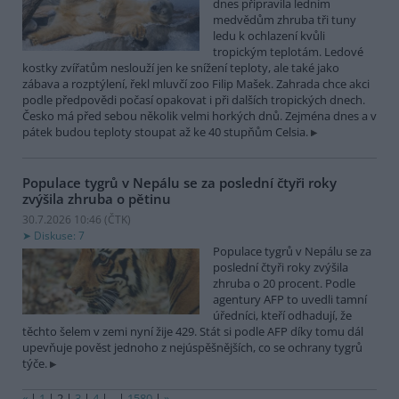
dnes připravila ledním
medvědům zhruba tři tuny
ledu k ochlazení kvůli
tropickým teplotám. Ledové
kostky zvířatům neslouží jen ke snížení teploty, ale také jako
zábava a rozptýlení, řekl mluvčí zoo Filip Mašek. Zahrada chce akci
podle předpovědi počasí opakovat i při dalších tropických dnech.
Česko má před sebou několik velmi horkých dnů. Zejména dnes a v
pátek budou teploty stoupat až ke 40 stupňům Celsia.
Populace tygrů v Nepálu se za poslední čtyři roky
zvýšila zhruba o pětinu
30.7.2026 10:46 (
ČTK
)
Diskuse: 7
Populace tygrů v Nepálu se za
poslední čtyři roky zvýšila
zhruba o 20 procent. Podle
agentury AFP to uvedli tamní
úředníci, kteří odhadují, že
těchto šelem v zemi nyní žije 429. Stát si podle AFP díky tomu dál
upevňuje pověst jednoho z nejúspěšnějších, co se ochrany tygrů
týče.
«
|
1
|
2
|
3
|
4
|
..
|
1580
|
»