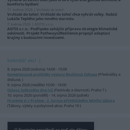
komfortu bydlení
11. května 2026 |
Vrchlabí do toho!
Vrchlabí do toho!: Vrchlabí do toho! chce vyhrát volby. Nabízí
Lukáše Teplého jako nového starostu
7. května 2026 |
ASITIS s.r.o.
ASITIS s.r.o.: Podřipsko zahájilo přípravu strategie klimatické
odolnosti. Projekt Pathways2Resilience propojil adaptaci
krajiny s budoucími investicemi.
kalendář akcí
8. srpna 2026 (sobota) 14:00 - 15:00
Komentované prohlídky výstavy Rostlinná Odysea
(Přednášky a
diskuse, )
9. srpna 2026 (neděle) 10:00 - 16:00
Oslava Světového dne lvů
(Festivaly a slavnosti, Praha 7 )
10. srpna 2026 (pondělí) - 14. srpna 2026 (pátek)
Hrajeme si v Pralese - 2. turnus příměstského letního tábora
(Tábory, výlety a pobytové akce, Praha 19 )