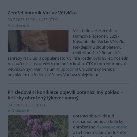
Zemřel botanik Václav Větvička
30.7.2026 18:05 | LUŽE (
ČTK
)
Diskuse: 6
Ve středu večer zemřel v
Hamzově léčebně v Luži -
Košumberku Václav Větvička.
Někdejšímu dlouholetému
řediteli pražské Botanické
zahrady Na Slupi a popularizátorovi říše rostlin bylo 88 let. Poslední
rozloučení se uskuteční v rodinném kruhu. ČTK o tom informoval
Větvičkův syn Ivan. Na úmrtí
upozornil
Chrudimský deník s
odvoláním na ředitele léčebny Václava Volejníka.
Při sledování koniklece objevili botanici jiný poklad –
kriticky ohrožený lýkovec vonný
30.7.2026 13:31 (
ČTK
)
Diskuse: 6
Botanici objevili dosud
neznámou populaci kriticky
ohroženého
lýkovce vonného
,
a to během sledování lokality