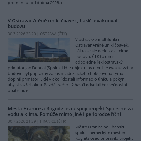
promítnout od dubna 2028.
V Ostravar Aréně unikl čpavek, hasiči evakuovali
budovu
30.7.2026 23:20 | OSTRAVA (
ČTK
)
V ostravské multifunkční
Ostravar Aréně unikl čpavek.
Látka se ale nedostala mimo
budovu. ČTK to dnes
odpoledne řekl ostravský
primátor Jan Dohnal (Spolu). Lidi z objektu bylo nutné evakuovat. V
budově byl přípravný zápas mládežnického hokejového týmu,
doplnil primátor. Lidé v okolí dostali informaci o úniku a pokyn,
aby si zavřeli okna. Později večer už hasiči odvolali bezpečnostní
opatření.
Města Hranice a Rögnitzlosau spojí projekt Společně za
vodu a klima. Pomůže mimo jiné i perlorodce říční
30.7.2026 21:39 | HRANICE (
ČTK
)
Město Hranice na Chebsku
spolu s německým městem
Rögnitzlosau připravilo projekt