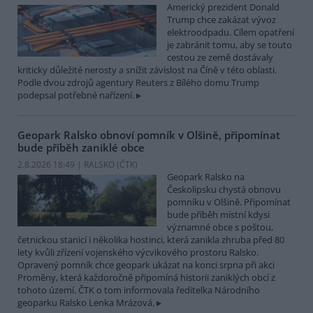
Americký prezident Donald
Trump chce zakázat vývoz
elektroodpadu. Cílem opatření
je zabránit tomu, aby se touto
cestou ze země dostávaly
kriticky důležité nerosty a snížit závislost na Číně v této oblasti.
Podle dvou zdrojů agentury Reuters z Bílého domu Trump
podepsal potřebné nařízení.
Geopark Ralsko obnoví pomník v Olšině, připomínat
bude příběh zaniklé obce
2.8.2026 18:49 | RALSKO (
ČTK
)
Geopark Ralsko na
Českolipsku chystá obnovu
pomníku v Olšině. Připomínat
bude příběh místní kdysi
významné obce s poštou,
četnickou stanicí i několika hostinci, která zanikla zhruba před 80
lety kvůli zřízení vojenského výcvikového prostoru Ralsko.
Opravený pomník chce geopark ukázat na konci srpna při akci
Proměny, která každoročně připomíná historii zaniklých obcí z
tohoto území. ČTK o tom informovala ředitelka Národního
geoparku Ralsko Lenka Mrázová.