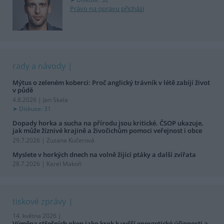
Právo na opravu přichází
rady a návody
Mýtus o zeleném koberci: Proč anglický trávník v létě zabíjí život
v půdě
4.8.2026 | Jan Skala
Diskuse: 31
Dopady horka a sucha na přírodu jsou kritické. ČSOP ukazuje,
jak může žíznivé krajině a živočichům pomoci veřejnost i obce
29.7.2026 | Zuzana Kučerová
Myslete v horkých dnech na volně žijící ptáky a další zvířata
28.7.2026 | Karel Makoň
tiskové zprávy
14. května 2026 |
Výměna střešních oken jako krok k vyšší energetické účinnosti a