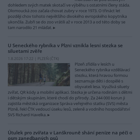
dohledem svých matek skotačí ve výběhu s ostatními členy stáda.
Olomoucká zoo začala chovat zubry v roce 1973. O třináct let
později chov tohoto největšího divokého evropského kopytníka
ukončila. Zubři se do zoo vrátili až v roce 2013 a od této doby se
tam narodilo 21 mláďat.
U Seneckého rybníka v Plzni vznikla lesní stezka se
siluetami zvěře
1.8.2026 17:22 | PLZEŇ (
ČTK
)
Plzeň zřídila v lesích u
Seneckého rybníka vzdělávací
stezku, která hravou formou
seznamuje děti i dospělé s
obyvateli lesa. Využívá siluety
zvířat, QR kódy a mobilní aplikaci. Stezka je určena rodinám s dětmi
i dětským skupinám, které chodí do přírody. Za 244 000 korun ji
zajistila městská organizace Správa veřejného statku (SVS) města
Plzně, řekl ČTK vedoucí úseku lesů, zeleně a vodního hospodářství
SVS Richard Havelka.
Útulek pro zvířata v Lanškrouně shání peníze na péči o
osm zanedbaných psů