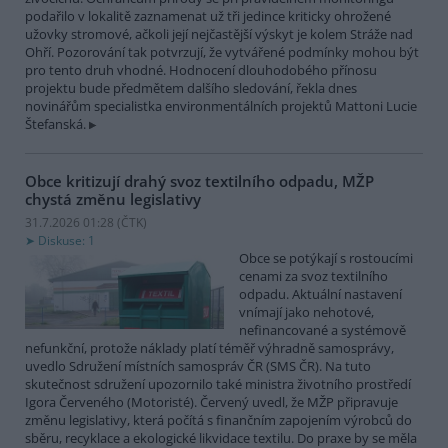
podařilo v lokalitě zaznamenat už tři jedince kriticky ohrožené
užovky stromové, ačkoli její nejčastější výskyt je kolem Stráže nad
Ohří. Pozorování tak potvrzují, že vytvářené podmínky mohou být
pro tento druh vhodné. Hodnocení dlouhodobého přínosu
projektu bude předmětem dalšího sledování, řekla dnes
novinářům specialistka environmentálních projektů Mattoni Lucie
Štefanská.
Obce kritizují drahý svoz textilního odpadu, MŽP
chystá změnu legislativy
31.7.2026 01:28 (
ČTK
)
Diskuse: 1
Obce se potýkají s rostoucími
cenami za svoz textilního
odpadu. Aktuální nastavení
vnímají jako nehotové,
nefinancované a systémově
nefunkční, protože náklady platí téměř výhradně samosprávy,
uvedlo Sdružení místních samospráv ČR (SMS ČR). Na tuto
skutečnost sdružení upozornilo také ministra životního prostředí
Igora Červeného (Motoristé). Červený uvedl, že MŽP připravuje
změnu legislativy, která počítá s finančním zapojením výrobců do
sběru, recyklace a ekologické likvidace textilu. Do praxe by se měla