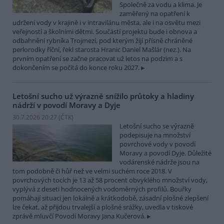
Společně za vodu a klima. Je
zaměřený na opatření k
udržení vody v krajině i v intravilánu města, ale i na osvětu mezi
veřejností a školními dětmi. Součástí projektu bude i obnova a
odbahnění rybníka Trojmezí, pod kterým žijí přísně chráněné
perlorodky říční, řekl starosta Hranic Daniel Mašlár (nez.). Na
prvním opatření se začne pracovat už letos na podzim a s
dokončením se počítá do konce roku 2027.
Letošní sucho už výrazně snížilo průtoky a hladiny
nádrží v povodí Moravy a Dyje
30.7.2026 20:27 (
ČTK
)
Letošní sucho se výrazně
podepisuje na množství
povrchové vody v povodí
Moravy a povodí Dyje. Důležité
vodárenské nádrže jsou na
tom podobně či hůř než ve velmi suchém roce 2018. V
povrchových tocích je 13 až 58 procent obvyklého množství vody,
vyplývá z deseti hodnocených vodoměrných profilů. Bouřky
pomáhají situaci jen lokálně a krátkodobě, zásadní plošné zlepšení
lze čekat, až přijdou trvalejší a plošné srážky, uvedla v tiskové
zprávě mluvčí Povodí Moravy Jana Kučerová.