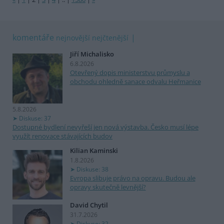
komentáře
nejnovější
nejčtenější
Jiří Michalisko
6.8.2026
Otevřený dopis ministerstvu průmyslu a
obchodu ohledně sanace odvalu Heřmanice
5.8.2026
Diskuse: 37
Dostupné bydlení nevyřeší jen nová výstavba. Česko musí lépe
využít renovace stávajících budov
Kilian Kaminski
1.8.2026
Diskuse: 38
Evropa slibuje právo na opravu. Budou ale
opravy skutečně levnější?
David Chytil
31.7.2026
Diskuse: 32