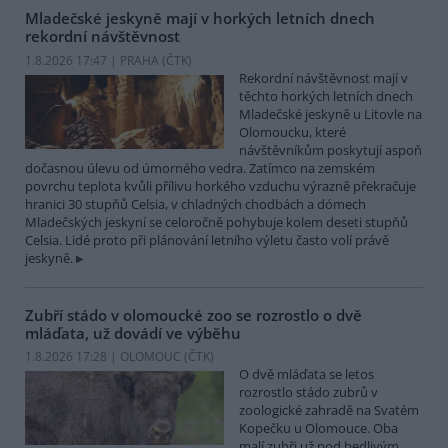
Mladečské jeskyně mají v horkých letních dnech
rekordní návštěvnost
1.8.2026 17:47 | PRAHA (
ČTK
)
Rekordní návštěvnost mají v
těchto horkých letních dnech
Mladečské jeskyně u Litovle na
Olomoucku, které
návštěvníkům poskytují aspoň
dočasnou úlevu od úmorného vedra. Zatímco na zemském
povrchu teplota kvůli přílivu horkého vzduchu výrazně překračuje
hranici 30 stupňů Celsia, v chladných chodbách a dómech
Mladečských jeskyní se celoročně pohybuje kolem deseti stupňů
Celsia. Lidé proto při plánování letního výletu často volí právě
jeskyně.
Zubří stádo v olomoucké zoo se rozrostlo o dvě
mláďata, už dovádí ve výběhu
1.8.2026 17:28 | OLOMOUC (
ČTK
)
O dvě mláďata se letos
rozrostlo stádo zubrů v
zoologické zahradě na Svatém
Kopečku u Olomouce. Oba
malí zubři už pod bedlivým