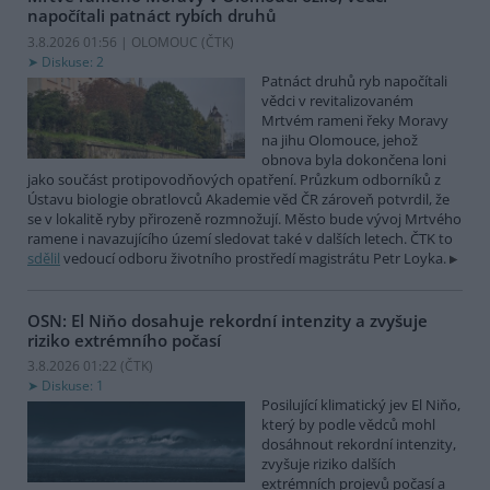
napočítali patnáct rybích druhů
3.8.2026 01:56 | OLOMOUC (
ČTK
)
Diskuse: 2
Patnáct druhů ryb napočítali
vědci v revitalizovaném
Mrtvém rameni řeky Moravy
na jihu Olomouce, jehož
obnova byla dokončena loni
jako součást protipovodňových opatření. Průzkum odborníků z
Ústavu biologie obratlovců Akademie věd ČR zároveň potvrdil, že
se v lokalitě ryby přirozeně rozmnožují. Město bude vývoj Mrtvého
ramene i navazujícího území sledovat také v dalších letech. ČTK to
sdělil
vedoucí odboru životního prostředí magistrátu Petr Loyka.
OSN: El Niňo dosahuje rekordní intenzity a zvyšuje
riziko extrémního počasí
3.8.2026 01:22 (
ČTK
)
Diskuse: 1
Posilující klimatický jev El Niňo,
který by podle vědců mohl
dosáhnout rekordní intenzity,
zvyšuje riziko dalších
extrémních projevů počasí a