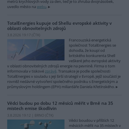
metrů krychlových vody za den, teď je to zhruba dvojnásobek,
uvedlo město na
webu
.
TotalEnergies kupuje od Shellu evropské aktivity v
oblasti obnovitelných zdrojů
3.8.2026 19:17 (
ČTK
)
Francouzská energetická
společnost TotalEnergies se
dohodla, že koupí od
britského konkurenta Shell
veškeré jeho evropské aktivity
v oblasti obnovitelných zdrojů energie na pevnině. Firma o tom
informovala v tiskové
zprávě
. Transakce je podle společnosti
TotalEnergies v souladu s její širší strategií v Evropě, jejíž součástí je
rovněž nedávné vytvoření společného podniku s Energetickým a
průmyslovým holdingem (EPH) miliardáře Daniela Křetínského.
Vědci budou po dobu 12 měsíců měřit v Brně na 35
místech emise škodlivin
3.8.2026 19:12 | BRNO (
ČTK
)
Vědci boudou v příštích 12
měsících měřit na 35 místech v