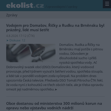
☰
/
zpravodajství
/
zprávy
Zprávy
Vodojem pro Domašov, Říčky a Rudku na Brněnsku byl
prázdný, lidé musí šetřit
4.8.2026 17:12 (
ČTK
)
Diskuse: 12
Domašov, Rudka a Říčky na
Brněnsku mají potíže s pitnou
vodou. Důvodem je
dlouhodobé sucho i příliš
vysoká spotřeba vody. Ač
Dobrovolný svazek obcí (DSO) Domašovsko, který vodovod
provozuje, před týdnem vyzval k šetření vodou, spotřeba stoupla,
a lidé tak v pondělí vodojem zcela vyčerpali. Na problém dnes
upozornila Česká televize. Předseda DSO Tomáš Pitrocha ČTK řekl,
že voda nyní z kohoutků ve třech obcích teče, ale je třeba opravdu
omezit její nadměrnou spotřebu.
Obce dostanou od ministerstva 300 milionů korun na
opravu nebo výstavbu vodních nádrží