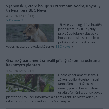
V Japonsku, které bojuje s extrémními vedry, uhynuly
tři lvice, píše BBC News
4.8.2026 12:42 (
ČTK
)
Diskuse: 2
Tři lvice v zoologické zahradě v
japonském Tokiu uhynuly
pravděpodobně v důsledku
horka. Japonsko se toto léto
potýká s vlnami extrémních
veder, napsal zpravodajský server
BBC News
.
Ghanský parlament schválil přísný zákon na ochranu
kakaových plantáží
4.8.2026 12:39 (
ČTK
)
Ghanský parlament schválil
zákon, podle kterého místním
farmářům hrozí až 20 let
vězení, pokud bez souhlasu
úřadů přemění svou kakaovou
plantáž na jiný účel. Informovala o tom agentura AP; zákon nyní
čeká na podpis prezidenta Johna Mahamy.