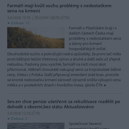
Farmáři mají kvůli suchu problémy s nedostatkem
sena na krmení
3.8.2026 15:55 | ŽELEZNÝ ÚJEZD (
ČTK
)
Diskuse: 12
Farmáři v Plzeňském kraji i v
dalších částech Česka mají
problémy s nedostatkem sena
a slámy pro krmení
hospodářských zvířat.
Dlouhodobé sucho a pokračující vedra způsobily, že první seč měla
proti běžným letům třetinový výnos a druhé a další seče už zřejmě
nebudou. Pastviny jsou vyschlé, farmáři na nich musí skot
přikrmovat. Někteří chovatelé nakupují seno za trojnásobek běžné
ceny, třeba i z Polska. Další připravují zmenšení stád krav, protože
se kromě nedostatku krmení zároveň výrazně snížila výkupní cena
mléka a v posledních dnech i hovězího masa, zjistila ČTK.
Sev.en chce peníze ušetřené za rekultivace rozdělit po
dohodě s obcemi,bez státu
Aktualizováno
3.8.2026 12:35 (
ČTK
)
Diskuse: 2
Společnost Severní
energetická hodlá sama