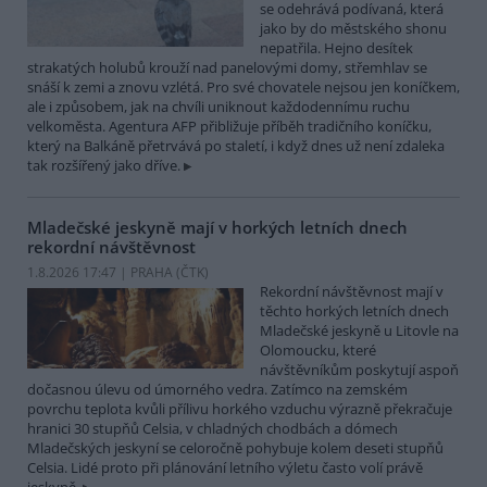
se odehrává podívaná, která
jako by do městského shonu
nepatřila. Hejno desítek
strakatých holubů krouží nad panelovými domy, střemhlav se
snáší k zemi a znovu vzlétá. Pro své chovatele nejsou jen koníčkem,
ale i způsobem, jak na chvíli uniknout každodennímu ruchu
velkoměsta. Agentura AFP přibližuje příběh tradičního koníčku,
který na Balkáně přetrvává po staletí, i když dnes už není zdaleka
tak rozšířený jako dříve.
Mladečské jeskyně mají v horkých letních dnech
rekordní návštěvnost
1.8.2026 17:47 | PRAHA (
ČTK
)
Rekordní návštěvnost mají v
těchto horkých letních dnech
Mladečské jeskyně u Litovle na
Olomoucku, které
návštěvníkům poskytují aspoň
dočasnou úlevu od úmorného vedra. Zatímco na zemském
povrchu teplota kvůli přílivu horkého vzduchu výrazně překračuje
hranici 30 stupňů Celsia, v chladných chodbách a dómech
Mladečských jeskyní se celoročně pohybuje kolem deseti stupňů
Celsia. Lidé proto při plánování letního výletu často volí právě