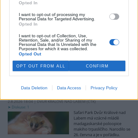
uvedl předseda spolku Čmelák Jan Korytář.
Opted In
I want to opt-out of processing my
Sklizeň bylinek na Pardubicku je náročná a trvá měsíce
Personal Data for Targeted Advertising.
Opted In
2.8.2026 18:12 | KŘIČEŇ (
ČTK
)
Sklizeň léčivých bylinek je
I want to opt-out of Collection, Use,
mnohem náročnější než
Retention, Sale, and/or Sharing of my
běžných zemědělských plodin.
Personal Data that Is Unrelated with the
Zatímco obilí zvládnou
Purposes for which it was collected.
Opted Out
zemědělci sklidit během
několika týdnů, u bylinek práce trvá měsíce. V Křični na Pardubicku
o tom vědí své, na Statku Junek vrcholí jedna z nejnáročnějších
OPT OUT FROM ALL
CONFIRM
částí sezony. ČTK to řekla majitelka hospodářství Iva Junková.
Safari Park Dvůr Králové nad Labem má vzácné mládě
Data Deletion
Data Access
Privacy Policy
makiho trpasličího
2.8.2026 18:04 | DVŮR KRÁLOVÉ NAD LABEM (
ČTK
)
Diskuse: 1
Safari Park Dvůr Králové nad
Labem má vzácné mládě
madagaskarské poloopice
makiho trpasličího. Narodilo se
26. června a je v pořádku.