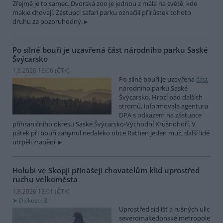
Zřejmě je to samec. Dvorská zoo je jednou z mála na světě, kde
makie chovají. Zástupci safari parku označili přírůstek tohoto
druhu za pozoruhodný.
Po silné bouři je uzavřená část národního parku Saské
Švýcarsko
1.8.2026 18:06 (
ČTK
)
Po silné bouři je uzavřena
část
národního parku Saské
Švýcarsko. Hrozí pád dalších
stromů, informovala agentura
DPA s odkazem na zástupce
příhraničního okresu Saské Švýcarsko-Východní Krušnohoří. V
pátek při bouři zahynul nedaleko obce Rathen jeden muž, další lidé
utrpěli zranění.
Holubi ve Skopji přinášejí chovatelům klid uprostřed
ruchu velkoměsta
1.8.2026 18:01 (
ČTK
)
Diskuse: 3
Uprostřed sídlišť a rušných ulic
severomakedonské metropole