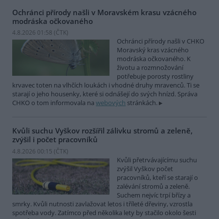
Ochránci přírody našli v Moravském krasu vzácného
modráska očkovaného
4.8.2026 01:58 (
ČTK
)
Ochránci přírody našli v CHKO
Moravský kras vzácného
modráska očkovaného. K
životu a rozmnožování
potřebuje porosty rostliny
krvavec toten na vlhčích loukách i vhodné druhy mravenců. Ti se
starají o jeho housenky, které si odnášejí do svých hnízd. Správa
CHKO o tom informovala na
webových
stránkách.
Kvůli suchu Vyškov rozšířil zálivku stromů a zeleně,
zvýšil i počet pracovníků
4.8.2026 00:15 (
ČTK
)
Kvůli přetrvávajícímu suchu
zvýšil Vyškov počet
pracovníků, kteří se starají o
zalévání stromů a zeleně.
Suchem nejvíc trpí břízy a
smrky. Kvůli nutnosti zavlažovat letos i tříleté dřeviny, vzrostla
spotřeba vody. Zatímco před několika lety by stačilo okolo šesti