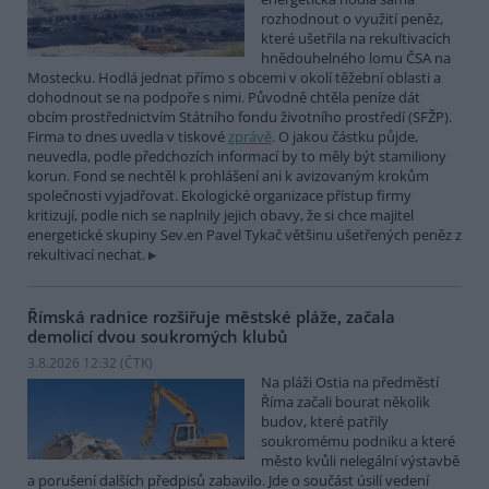
rozhodnout o využití peněz,
které ušetřila na rekultivacích
hnědouhelného lomu ČSA na
Mostecku. Hodlá jednat přímo s obcemi v okolí těžební oblasti a
dohodnout se na podpoře s nimi. Původně chtěla peníze dát
obcím prostřednictvím Státního fondu životního prostředí (SFŽP).
Firma to dnes uvedla v tiskové
zprávě
. O jakou částku půjde,
neuvedla, podle předchozích informací by to měly být stamiliony
korun. Fond se nechtěl k prohlášení ani k avizovaným krokům
společnosti vyjadřovat. Ekologické organizace přístup firmy
kritizují, podle nich se naplnily jejich obavy, že si chce majitel
energetické skupiny Sev.en Pavel Tykač většinu ušetřených peněz z
rekultivací nechat.
Římská radnice rozšiřuje městské pláže, začala
demolicí dvou soukromých klubů
3.8.2026 12:32 (
ČTK
)
Na pláži Ostia na předměstí
Říma začali bourat několik
budov, které patřily
soukromému podniku a které
město kvůli nelegální výstavbě
a porušení dalších předpisů zabavilo. Jde o součást úsilí vedení