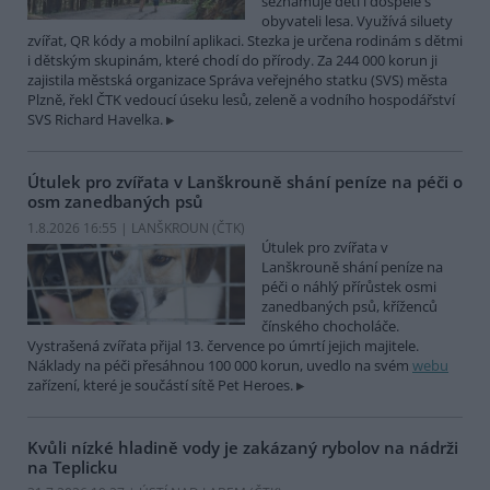
seznamuje děti i dospělé s
obyvateli lesa. Využívá siluety
zvířat, QR kódy a mobilní aplikaci. Stezka je určena rodinám s dětmi
i dětským skupinám, které chodí do přírody. Za 244 000 korun ji
zajistila městská organizace Správa veřejného statku (SVS) města
Plzně, řekl ČTK vedoucí úseku lesů, zeleně a vodního hospodářství
SVS Richard Havelka.
Útulek pro zvířata v Lanškrouně shání peníze na péči o
osm zanedbaných psů
1.8.2026 16:55 | LANŠKROUN (
ČTK
)
Útulek pro zvířata v
Lanškrouně shání peníze na
péči o náhlý přírůstek osmi
zanedbaných psů, kříženců
čínského chocholáče.
Vystrašená zvířata přijal 13. července po úmrtí jejich majitele.
Náklady na péči přesáhnou 100 000 korun, uvedlo na svém
webu
zařízení, které je součástí sítě Pet Heroes.
Kvůli nízké hladině vody je zakázaný rybolov na nádrži
na Teplicku