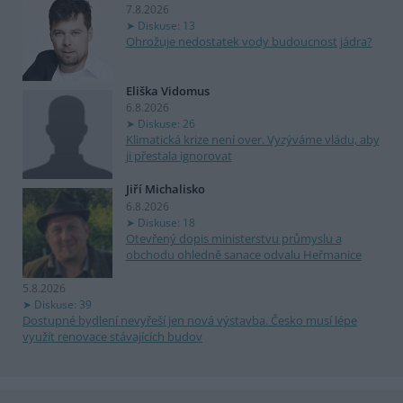
7.8.2026
Diskuse: 13
Ohrožuje nedostatek vody budoucnost jádra?
Eliška Vidomus
6.8.2026
Diskuse: 26
Klimatická krize není over. Vyzýváme vládu, aby
ji přestala ignorovat
Jiří Michalisko
6.8.2026
Diskuse: 18
Otevřený dopis ministerstvu průmyslu a
obchodu ohledně sanace odvalu Heřmanice
5.8.2026
Diskuse: 39
Dostupné bydlení nevyřeší jen nová výstavba. Česko musí lépe
využít renovace stávajících budov