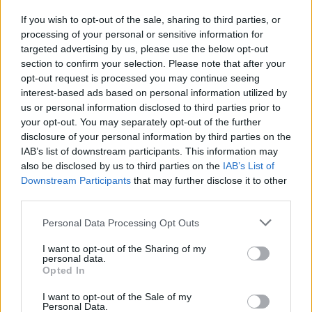
Českolipsku chystá obnovu
If you wish to opt-out of the sale, sharing to third parties, or
pomníku v Olšině. Připomínat
bude příběh místní kdysi
processing of your personal or sensitive information for
významné obce s poštou,
targeted advertising by us, please use the below opt-out
četnickou stanicí i několika hostinci, která zanikla zhruba před 80
section to confirm your selection. Please note that after your
lety kvůli zřízení vojenského výcvikového prostoru Ralsko.
opt-out request is processed you may continue seeing
Opravený pomník chce geopark ukázat na konci srpna při akci
interest-based ads based on personal information utilized by
Proměny, která každoročně připomíná historii zaniklých obcí z
us or personal information disclosed to third parties prior to
tohoto území. ČTK o tom informovala ředitelka Národního
geoparku Ralsko Lenka Mrázová.
your opt-out. You may separately opt-out of the further
disclosure of your personal information by third parties on the
IAB’s list of downstream participants. This information may
Čeští a němečtí ochránci přírody obnoví biodiverzitu
also be disclosed by us to third parties on the
IAB’s List of
kolem Liberce a Žitavy
Downstream Participants
that may further disclose it to other
2.8.2026 18:32 | LIBEREC (
ČTK
)
third parties.
Čeští a němečtí ochránci
přírody chtějí obnovit
Personal Data Processing Opt Outs
biologickou rozmanitost na
více než 150 hektarech
I want to opt-out of the Sharing of my
zemědělské, příměstské a lesní
personal data.
krajiny v okolí Liberce a německé Žitavy. Na společném
Opted In
přeshraničním projektu budou spolupracovat tři organizace:
Čmelák – Společnost přátel přírody, Centrum ochrany přírody
I want to opt-out of the Sale of my
Žitavské hory a Mezinárodní centrum setkávání St. Marienthal,
Personal Data.