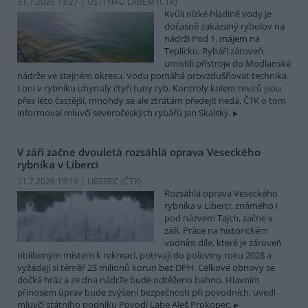
31.7.2026 19:27 | ÚSTÍ NAD LABEM (
ČTK
)
Kvůli nízké hladině vody je
dočasně zakázaný rybolov na
nádrži Pod 1. májem na
Teplicku. Rybáři zároveň
umístili přístroje do Modlanské
nádrže ve stejném okresu. Vodu pomáhá provzdušňovat technika.
Loni v rybníku uhynuly čtyři tuny ryb. Kontroly kolem revírů jsou
přes léto častější, mnohdy se ale ztrátám předejít nedá. ČTK o tom
informoval mluvčí severočeských rybářů Jan Skalský.
V září začne dvouletá rozsáhlá oprava Veseckého
rybníka v Liberci
31.7.2026 19:19 | LIBEREC (
ČTK
)
Rozsáhlá oprava Veseckého
rybníka v Liberci, známého i
pod názvem Tajch, začne v
září. Práce na historickém
vodním díle, které je zároveň
oblíbeným místem k rekreaci, potrvají do poloviny roku 2028 a
vyžádají si téměř 23 milionů korun bez DPH. Celkové obnovy se
dočká hráz a ze dna nádrže bude odtěženo bahno. Hlavním
přínosem úprav bude zvýšení bezpečnosti při povodních, uvedl
mluvčí státního podniku Povodí Labe Aleš Prokopec.