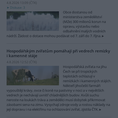
4.8.2026 13:09 (
ČTK
)
Diskuse: 3
Obce dostanou od
ministerstva zemědělství
(MZe) 300 milionů korun na
opravu, výstavbu nebo
odbahnění malých vodních
nádrží. Žádost o dotace mohou podávat od 7. září do 7. října.
Hospodářským zvířatům pomáhají při vedrech remízky
i kamenné stáje
4.8.2026 12:52 (
ČTK
)
Hospodářská zvířata na jihu
Čech se při tropických
teplotách ochlazují v
remízkách i kamenných stájích.
Někteří jihočeští farmáři
vypouštějí krávy, ovce či koně na pastviny v noci a v největších
vedrech je nechávají uvnitř chladnějších budov. Kvůli suchu
neroste na loukách tráva a zemědělci musí dobytek přikrmovat
zásobami sena na zimu. Vysychají zdroje vody a rostou náklady na
její dopravu i na elektřinu na ochlazování zvířat, zjistila ČTK.