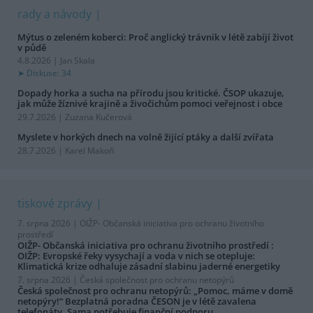
rady a návody
Mýtus o zeleném koberci: Proč anglický trávník v létě zabíjí život
v půdě
4.8.2026 | Jan Skala
Diskuse: 34
Dopady horka a sucha na přírodu jsou kritické. ČSOP ukazuje,
jak může žíznivé krajině a živočichům pomoci veřejnost i obce
29.7.2026 | Zuzana Kučerová
Myslete v horkých dnech na volně žijící ptáky a další zvířata
28.7.2026 | Karel Makoň
tiskové zprávy
7. srpna 2026 |
OIŽP- Občanská iniciativa pro ochranu životního
prostředí
OIŽP- Občanská iniciativa pro ochranu životního prostředí :
OIŽP: Evropské řeky vysychají a voda v nich se otepluje:
Klimatická krize odhaluje zásadní slabinu jaderné energetiky
7. srpna 2026 |
Česká společnost pro ochranu netopýrů
Česká společnost pro ochranu netopýrů: „Pomoc, máme v domě
netopýry!“ Bezplatná poradna ČESON je v létě zavalena
telefonáty. Sama potřebuje finanční podporu.