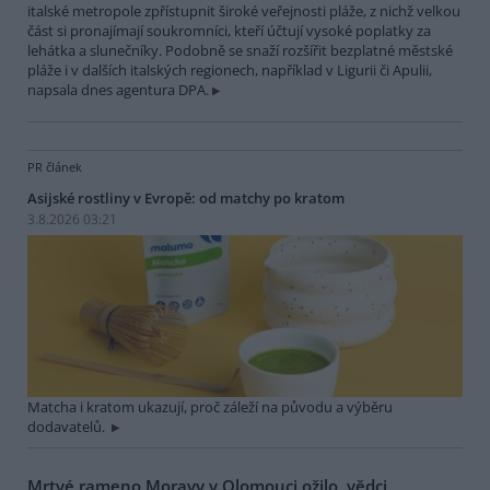
italské metropole zpřístupnit široké veřejnosti pláže, z nichž velkou
část si pronajímají soukromníci, kteří účtují vysoké poplatky za
lehátka a slunečníky. Podobně se snaží rozšířit bezplatné městské
pláže i v dalších italských regionech, například v Ligurii či Apulii,
napsala dnes agentura DPA.
PR článek
Asijské rostliny v Evropě: od matchy po kratom
3.8.2026 03:21
Matcha i kratom ukazují, proč záleží na původu a výběru
dodavatelů.
Mrtvé rameno Moravy v Olomouci ožilo, vědci