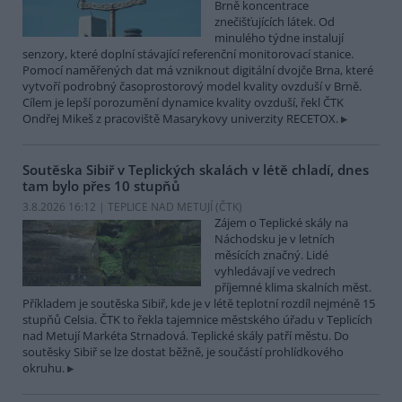
Brně koncentrace
znečišťujících látek. Od
minulého týdne instalují
senzory, které doplní stávající referenční monitorovací stanice.
Pomocí naměřených dat má vzniknout digitální dvojče Brna, které
vytvoří podrobný časoprostorový model kvality ovzduší v Brně.
Cílem je lepší porozumění dynamice kvality ovzduší, řekl ČTK
Ondřej Mikeš z pracoviště Masarykovy univerzity RECETOX.
Soutěska Sibiř v Teplických skalách v létě chladí, dnes
tam bylo přes 10 stupňů
3.8.2026 16:12 | TEPLICE NAD METUJÍ (
ČTK
)
Zájem o Teplické skály na
Náchodsku je v letních
měsících značný. Lidé
vyhledávají ve vedrech
příjemné klima skalních měst.
Příkladem je soutěska Sibiř, kde je v létě teplotní rozdíl nejméně 15
stupňů Celsia. ČTK to řekla tajemnice městského úřadu v Teplicích
nad Metují Markéta Strnadová. Teplické skály patří městu. Do
soutěsky Sibiř se lze dostat běžně, je součástí prohlídkového
okruhu.