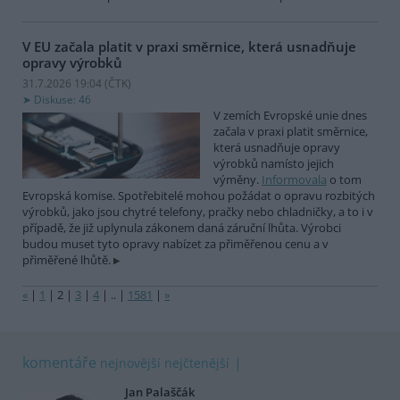
V EU začala platit v praxi směrnice, která usnadňuje
opravy výrobků
31.7.2026 19:04 (
ČTK
)
Diskuse: 46
V zemích Evropské unie dnes
začala v praxi platit směrnice,
která usnadňuje opravy
výrobků namísto jejich
výměny.
Informovala
o tom
Evropská komise. Spotřebitelé mohou požádat o opravu rozbitých
výrobků, jako jsou chytré telefony, pračky nebo chladničky, a to i v
případě, že již uplynula zákonem daná záruční lhůta. Výrobci
budou muset tyto opravy nabízet za přiměřenou cenu a v
přiměřené lhůtě.
«
|
1
|
2
|
3
|
4
|
..
|
1581
|
»
komentáře
nejnovější
nejčtenější
Jan Palaščák