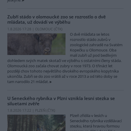
jeskyně.
Zubří stádo v olomoucké zoo se rozrostlo o dvě
mláďata, už dovádí ve výběhu
1.8.2026 17:28 | OLOMOUC (
ČTK
)
O dvě mláďata se letos
rozrostlo stádo zubrů v
zoologické zahradě na Svatém
Kopečku u Olomouce. Oba
malí zubři už pod bedlivým
dohledem svých matek skotačí ve výběhu s ostatními členy stáda.
Olomoucká zoo začala chovat zubry v roce 1973. O třináct let
později chov tohoto největšího divokého evropského kopytníka
ukončila. Zubři se do zoo vrátili až v roce 2013 a od této doby se
tam narodilo 21 mláďat.
U Seneckého rybníka v Plzni vznikla lesní stezka se
siluetami zvěře
1.8.2026 17:22 | PLZEŇ (
ČTK
)
Plzeň zřídila v lesích u
Seneckého rybníka vzdělávací
stezku, která hravou formou