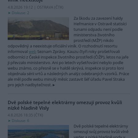
4.8.2026 19:12 | OSTRAVA (
ČTK
)
Diskuse: 2
Za škodu za zavezení haldy
Heřmanice v Ostravě statisíci
tunami odpadu není podle
ministerstva životního
prostředí (MŽP) nikdo
odpovědný a neexistuje oficiální viník. O rozhodnutí resortu
informoval
web
Seznam Zprávy. Kauzu čtyři roky prošetřovali
odborníci z České inspekce životního prostředí (ČIŽP), letos na jaře
ji převzalo ministerstvo. Ani po letech vyšetřování nebylo podle
webu známo, co přesně se v haldě skrývá, inspekce si proto loni
objednala sérii vrtů a následných analýz odebraných vzorků. Práce
ale měl podle webu minulý měsíc zastavit šéf úřadu Pavel Straka
pro jejich nadbytečnost.
Dvě polské tepelné elektrárny omezují provoz kvůli
nízké hladině Visly
4.8.2026 18:35 (
ČTK
)
Diskuse: 6
Dvě polské tepelné elektrárny
omezují svůj provoz kvůli vlně
veder a nízké hladině vody v