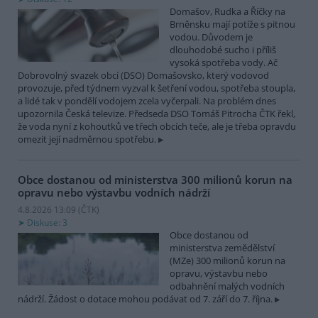
Domašov, Rudka a Říčky na
Brněnsku mají potíže s pitnou
vodou. Důvodem je
dlouhodobé sucho i příliš
vysoká spotřeba vody. Ač
Dobrovolný svazek obcí (DSO) Domašovsko, který vodovod
provozuje, před týdnem vyzval k šetření vodou, spotřeba stoupla,
a lidé tak v pondělí vodojem zcela vyčerpali. Na problém dnes
upozornila Česká televize. Předseda DSO Tomáš Pitrocha ČTK řekl,
že voda nyní z kohoutků ve třech obcích teče, ale je třeba opravdu
omezit její nadměrnou spotřebu.
Obce dostanou od ministerstva 300 milionů korun na
opravu nebo výstavbu vodních nádrží
4.8.2026 13:09 (
ČTK
)
Diskuse: 3
Obce dostanou od
ministerstva zemědělství
(MZe) 300 milionů korun na
opravu, výstavbu nebo
odbahnění malých vodních
nádrží. Žádost o dotace mohou podávat od 7. září do 7. října.