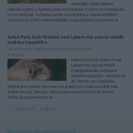
zemědělci sklidit během
několika týdnů, u bylinek práce trvá měsíce. V Křični na Pardubicku
o tom vědí své, na Statku Junek vrcholí jedna z nejnáročnějších
částí sezony. ČTK to řekla majitelka hospodářství Iva Junková.
Safari Park Dvůr Králové nad Labem má vzácné mládě
makiho trpasličího
2.8.2026 18:04 | DVŮR KRÁLOVÉ NAD LABEM (
ČTK
)
Diskuse: 1
Safari Park Dvůr Králové nad
Labem má vzácné mládě
madagaskarské poloopice
makiho trpasličího. Narodilo se
26. června a je v pořádku.
Zřejmě je to samec. Dvorská zoo je jednou z mála na světě, kde
makie chovají. Zástupci safari parku označili přírůstek tohoto
druhu za pozoruhodný.
«
|
1
|
2
|
3
|
4
|
..
|
1581
|
»
komentáře
nejnovější
nejčtenější