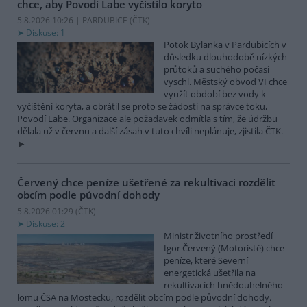
chce, aby Povodí Labe vyčistilo koryto
5.8.2026 10:26 | PARDUBICE (
ČTK
)
Diskuse: 1
Potok Bylanka v Pardubicích v
důsledku dlouhodobě nízkých
průtoků a suchého počasí
vyschl. Městský obvod VI chce
využít období bez vody k
vyčištění koryta, a obrátil se proto se žádostí na správce toku,
Povodí Labe. Organizace ale požadavek odmítla s tím, že údržbu
dělala už v červnu a další zásah v tuto chvíli neplánuje, zjistila ČTK.
Červený chce peníze ušetřené za rekultivaci rozdělit
obcím podle původní dohody
5.8.2026 01:29 (
ČTK
)
Diskuse: 2
Ministr životního prostředí
Igor Červený (Motoristé) chce
peníze, které Severní
energetická ušetřila na
rekultivacích hnědouhelného
lomu ČSA na Mostecku, rozdělit obcím podle původní dohody.