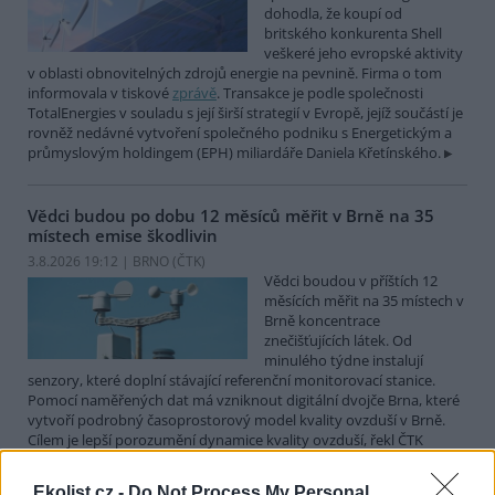
dohodla, že koupí od
britského konkurenta Shell
veškeré jeho evropské aktivity
v oblasti obnovitelných zdrojů energie na pevnině. Firma o tom
informovala v tiskové
zprávě
. Transakce je podle společnosti
TotalEnergies v souladu s její širší strategií v Evropě, jejíž součástí je
rovněž nedávné vytvoření společného podniku s Energetickým a
průmyslovým holdingem (EPH) miliardáře Daniela Křetínského.
Vědci budou po dobu 12 měsíců měřit v Brně na 35
místech emise škodlivin
3.8.2026 19:12 | BRNO (
ČTK
)
Vědci boudou v příštích 12
měsících měřit na 35 místech v
Brně koncentrace
znečišťujících látek. Od
minulého týdne instalují
senzory, které doplní stávající referenční monitorovací stanice.
Pomocí naměřených dat má vzniknout digitální dvojče Brna, které
vytvoří podrobný časoprostorový model kvality ovzduší v Brně.
Cílem je lepší porozumění dynamice kvality ovzduší, řekl ČTK
Ondřej Mikeš z pracoviště Masarykovy univerzity RECETOX.
Ekolist.cz -
Do Not Process My Personal