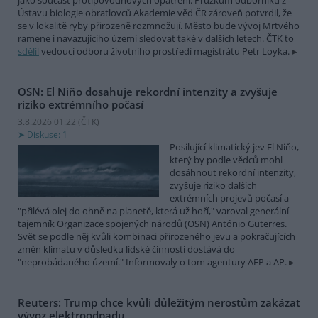
jako součást protipovodňových opatření. Průzkum odborníků z
Ústavu biologie obratlovců Akademie věd ČR zároveň potvrdil, že
se v lokalitě ryby přirozeně rozmnožují. Město bude vývoj Mrtvého
ramene i navazujícího území sledovat také v dalších letech. ČTK to
sdělil
vedoucí odboru životního prostředí magistrátu Petr Loyka.
OSN: El Niňo dosahuje rekordní intenzity a zvyšuje
riziko extrémního počasí
3.8.2026 01:22 (
ČTK
)
Diskuse: 1
Posilující klimatický jev El Niňo,
který by podle vědců mohl
dosáhnout rekordní intenzity,
zvyšuje riziko dalších
extrémních projevů počasí a
"přilévá olej do ohně na planetě, která už hoří," varoval generální
tajemník Organizace spojených národů (OSN) António Guterres.
Svět se podle něj kvůli kombinaci přirozeného jevu a pokračujících
změn klimatu v důsledku lidské činnosti dostává do
"neprobádaného území." Informovaly o tom agentury AFP a AP.
Reuters: Trump chce kvůli důležitým nerostům zakázat
vývoz elektroodpadu