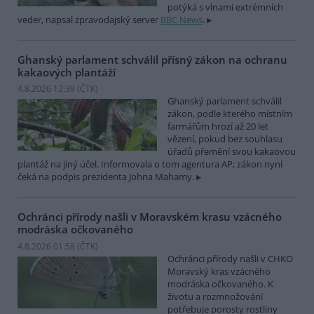
potýká s vlnami extrémních
veder, napsal zpravodajský server
BBC News
.
Ghanský parlament schválil přísný zákon na ochranu
kakaových plantáží
4.8.2026 12:39 (
ČTK
)
Ghanský parlament schválil
zákon, podle kterého místním
farmářům hrozí až 20 let
vězení, pokud bez souhlasu
úřadů přemění svou kakaovou
plantáž na jiný účel. Informovala o tom agentura AP; zákon nyní
čeká na podpis prezidenta Johna Mahamy.
Ochránci přírody našli v Moravském krasu vzácného
modráska očkovaného
4.8.2026 01:58 (
ČTK
)
Ochránci přírody našli v CHKO
Moravský kras vzácného
modráska očkovaného. K
životu a rozmnožování
potřebuje porosty rostliny