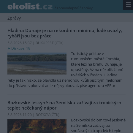
☰
/
zpravodajství
/
zprávy
Zprávy
Hladina Dunaje je na rekordním minimu; lodě uvázly,
rybáři jsou bez práce
5.8.2026 15:37 | BUKUREŠŤ (
ČTK
)
Diskuse: 18
Turistický přístav v
rumunském městě Corabia,
které leží na břehu Dunaje, je
opuštěný. Až na několik člunů
uvázlých v řasách. Hladina
řeky je tak nízko, že plavidla už nemohou kvůli písčitým mělčinám
do přístavu vplouvat ani z něj vyplouvat, píše agentura AFP.
Bozkovské jeskyně na Semilsku zažívají za tropických
teplot nečekaný nápor
5.8.2026 11:20 | BOZKOV (
ČTK
)
Bozkovské dolomitové jeskyně
na Semilsku zažívají za
současných tropických teplot