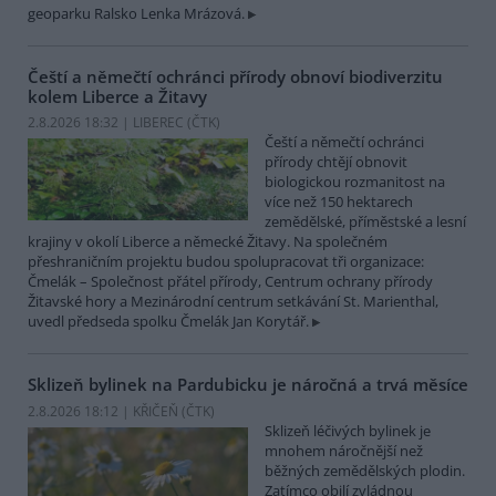
geoparku Ralsko Lenka Mrázová.
Čeští a němečtí ochránci přírody obnoví biodiverzitu
kolem Liberce a Žitavy
2.8.2026 18:32 | LIBEREC (
ČTK
)
Čeští a němečtí ochránci
přírody chtějí obnovit
biologickou rozmanitost na
více než 150 hektarech
zemědělské, příměstské a lesní
krajiny v okolí Liberce a německé Žitavy. Na společném
přeshraničním projektu budou spolupracovat tři organizace:
Čmelák – Společnost přátel přírody, Centrum ochrany přírody
Žitavské hory a Mezinárodní centrum setkávání St. Marienthal,
uvedl předseda spolku Čmelák Jan Korytář.
Sklizeň bylinek na Pardubicku je náročná a trvá měsíce
2.8.2026 18:12 | KŘIČEŇ (
ČTK
)
Sklizeň léčivých bylinek je
mnohem náročnější než
běžných zemědělských plodin.
Zatímco obilí zvládnou