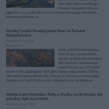
řece Visle, kterou používají k
chlazení. Napsala to tisková
agentura
PAP
, podle níž k tomuto kroku přistoupily elektrárny
Kozienice a Polaniec.
Desítky hasičů likvidují požár lesa na Šumavě
Aktualizováno
4.8.2026 17:13 (
ČTK
)
Diskuse: 2
Požár přibližně šesti hektarů
lesa a louky u šumavských
Nezdic na Klatovsku se přestal
šířit. Vrtulník s bambivakem
odletěl zhruba po 1,5 hodině
kolem 17:00. Zasahuje až 150 hasičů. Nikdo nebyl zraněn. ČTK to
řekl velitel zásahu Aleš Bucifal. Odhadl, že ohniska se budou ještě
dohašovat a hasiči budou místo hlídat přes noc do středy.
Vodojem pro Domašov, Říčky a Rudku na Brněnsku byl
prázdný, lidé musí šetřit
4.8.2026 17:12 (
ČTK
)
Diskuse: 12