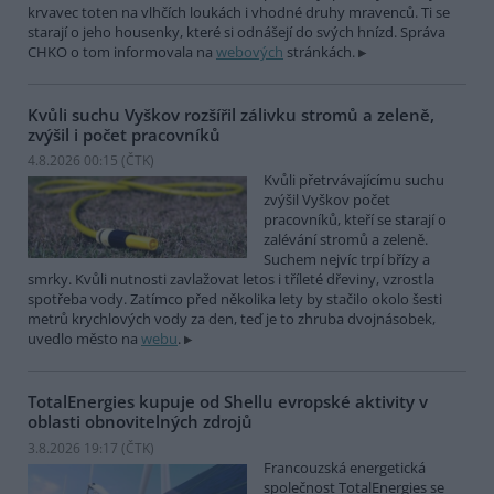
krvavec toten na vlhčích loukách i vhodné druhy mravenců. Ti se
starají o jeho housenky, které si odnášejí do svých hnízd. Správa
CHKO o tom informovala na
webových
stránkách.
Kvůli suchu Vyškov rozšířil zálivku stromů a zeleně,
zvýšil i počet pracovníků
4.8.2026 00:15 (
ČTK
)
Kvůli přetrvávajícímu suchu
zvýšil Vyškov počet
pracovníků, kteří se starají o
zalévání stromů a zeleně.
Suchem nejvíc trpí břízy a
smrky. Kvůli nutnosti zavlažovat letos i tříleté dřeviny, vzrostla
spotřeba vody. Zatímco před několika lety by stačilo okolo šesti
metrů krychlových vody za den, teď je to zhruba dvojnásobek,
uvedlo město na
webu
.
TotalEnergies kupuje od Shellu evropské aktivity v
oblasti obnovitelných zdrojů
3.8.2026 19:17 (
ČTK
)
Francouzská energetická
společnost TotalEnergies se