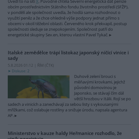
Uvedl to na síti
X
. Původně chtěla Severní energetická dát peníze
obcím prostřednictvím Státního fondu životního prostředí (SFŽP),
v pondělí ale společnost uvedla, že hodlá sama rozhodnout o
využití peněz a že chce ohledně výše podpory jednat přímo s
obcemi v okolí těžební oblasti. Červeného krok překvapil, postup
společnosti sleduje se znepokojením. Společnost patří do
energetické skupiny Sev.en, kterou vlastní Pavel Tykač.
Italské zemědělce trápí listokaz japonský ničící vinice i
sady
5.8.2026 01:12 | ŘÍM (
ČTK
)
Diskuse: 2
Duhově zelení brouci s
měňavými krovkami, jejichž
původní domovinou je
Japonsko, se stávají čím dál
větší hrozbou v Itálii. Rojí se po
sadech a vinicích a zanechávají za sebou listy s vykousanými
mřížkami, což oslabuje rostliny a snižuje úrodu, napsala agentura
AP.
Ministerstvo v kauze haldy Heřmanice rozhodlo, že
viník neexistuje