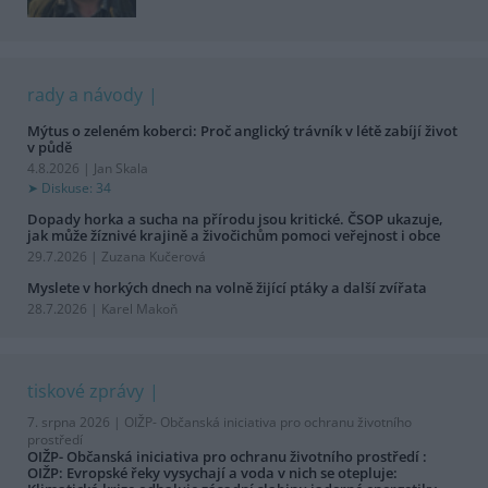
rady a návody
Mýtus o zeleném koberci: Proč anglický trávník v létě zabíjí život
v půdě
4.8.2026 | Jan Skala
Diskuse: 34
Dopady horka a sucha na přírodu jsou kritické. ČSOP ukazuje,
jak může žíznivé krajině a živočichům pomoci veřejnost i obce
29.7.2026 | Zuzana Kučerová
Myslete v horkých dnech na volně žijící ptáky a další zvířata
28.7.2026 | Karel Makoň
tiskové zprávy
7. srpna 2026 |
OIŽP- Občanská iniciativa pro ochranu životního
prostředí
OIŽP- Občanská iniciativa pro ochranu životního prostředí :
OIŽP: Evropské řeky vysychají a voda v nich se otepluje: