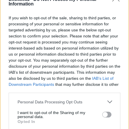
Information
Soutěska Sibiř v Teplických skalách v létě chladí, dnes
tam bylo přes 10 stupňů
If you wish to opt-out of the sale, sharing to third parties, or
3.8.2026 16:12 | TEPLICE NAD METUJÍ (
ČTK
)
processing of your personal or sensitive information for
Zájem o Teplické skály na
Náchodsku je v letních
targeted advertising by us, please use the below opt-out
měsících značný. Lidé
section to confirm your selection. Please note that after your
vyhledávají ve vedrech
opt-out request is processed you may continue seeing
příjemné klima skalních měst.
interest-based ads based on personal information utilized by
Příkladem je soutěska Sibiř, kde je v létě teplotní rozdíl nejméně 15
us or personal information disclosed to third parties prior to
stupňů Celsia. ČTK to řekla tajemnice městského úřadu v Teplicích
your opt-out. You may separately opt-out of the further
nad Metují Markéta Strnadová. Teplické skály patří městu. Do
soutěsky Sibiř se lze dostat běžně, je součástí prohlídkového
disclosure of your personal information by third parties on the
okruhu.
IAB’s list of downstream participants. This information may
also be disclosed by us to third parties on the
IAB’s List of
Downstream Participants
that may further disclose it to other
Farmáři mají kvůli suchu problémy s nedostatkem
third parties.
sena na krmení
3.8.2026 15:55 | ŽELEZNÝ ÚJEZD (
ČTK
)
Personal Data Processing Opt Outs
Diskuse: 12
Farmáři v Plzeňském kraji i v
I want to opt-out of the Sharing of my
dalších částech Česka mají
personal data.
problémy s nedostatkem sena
Opted In
a slámy pro krmení