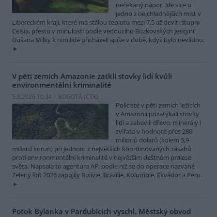
nečekaný nápor. Jde sice o
jedno z nejchladnějších míst v
Libereckém kraji, které má stálou teplotu mezi 7,5 až devíti stupni
Celsia, přesto v minulosti podle vedoucího Bozkovských jeskyní
Dušana Milky k nim lidé přicházeli spíše v době, když bylo nevlídno.
V pěti zemích Amazonie zatkli stovky lidí kvůli
environmentální kriminalitě
5.8.2026 10:34 | BOGOTÁ (
ČTK
)
Policisté v pěti zemích ležících
v Amazonii pozatýkali stovky
lidí a zabavili dřevo, minerály i
zvířata v hodnotě přes 280
milionů dolarů (kolem 5,9
miliard korun) při jednom z největších koordinovaných zásahů
proti environmentální kriminalitě v největším deštném pralese
světa. Napsala to agentura AP, podle níž se do operace nazvané
Zelený štít 2026 zapojily Bolívie, Brazílie, Kolumbie, Ekvádor a Peru.
Potok Bylanka v Pardubicích vyschl. Městský obvod