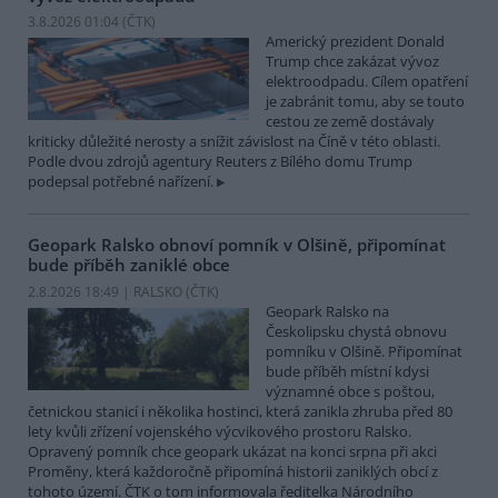
3.8.2026 01:04 (
ČTK
)
Americký prezident Donald
Trump chce zakázat vývoz
elektroodpadu. Cílem opatření
je zabránit tomu, aby se touto
cestou ze země dostávaly
kriticky důležité nerosty a snížit závislost na Číně v této oblasti.
Podle dvou zdrojů agentury Reuters z Bílého domu Trump
podepsal potřebné nařízení.
Geopark Ralsko obnoví pomník v Olšině, připomínat
bude příběh zaniklé obce
2.8.2026 18:49 | RALSKO (
ČTK
)
Geopark Ralsko na
Českolipsku chystá obnovu
pomníku v Olšině. Připomínat
bude příběh místní kdysi
významné obce s poštou,
četnickou stanicí i několika hostinci, která zanikla zhruba před 80
lety kvůli zřízení vojenského výcvikového prostoru Ralsko.
Opravený pomník chce geopark ukázat na konci srpna při akci
Proměny, která každoročně připomíná historii zaniklých obcí z
tohoto území. ČTK o tom informovala ředitelka Národního