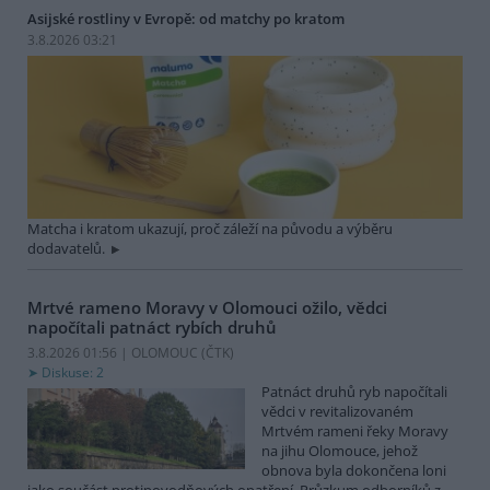
Asijské rostliny v Evropě: od matchy po kratom
3.8.2026 03:21
Matcha i kratom ukazují, proč záleží na původu a výběru
dodavatelů.
Mrtvé rameno Moravy v Olomouci ožilo, vědci
napočítali patnáct rybích druhů
3.8.2026 01:56 | OLOMOUC (
ČTK
)
Diskuse: 2
Patnáct druhů ryb napočítali
vědci v revitalizovaném
Mrtvém rameni řeky Moravy
na jihu Olomouce, jehož
obnova byla dokončena loni