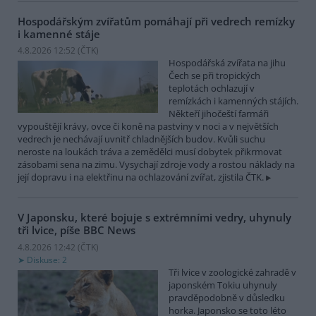
Hospodářským zvířatům pomáhají při vedrech remízky
i kamenné stáje
4.8.2026 12:52 (
ČTK
)
Hospodářská zvířata na jihu
Čech se při tropických
teplotách ochlazují v
remízkách i kamenných stájích.
Někteří jihočeští farmáři
vypouštějí krávy, ovce či koně na pastviny v noci a v největších
vedrech je nechávají uvnitř chladnějších budov. Kvůli suchu
neroste na loukách tráva a zemědělci musí dobytek přikrmovat
zásobami sena na zimu. Vysychají zdroje vody a rostou náklady na
její dopravu i na elektřinu na ochlazování zvířat, zjistila ČTK.
V Japonsku, které bojuje s extrémními vedry, uhynuly
tři lvice, píše BBC News
4.8.2026 12:42 (
ČTK
)
Diskuse: 2
Tři lvice v zoologické zahradě v
japonském Tokiu uhynuly
pravděpodobně v důsledku
horka. Japonsko se toto léto