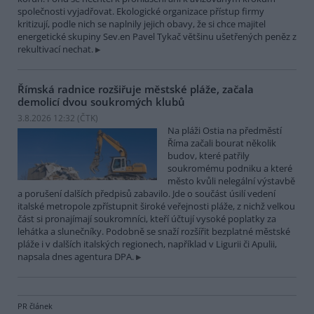
společnosti vyjadřovat. Ekologické organizace přístup firmy
kritizují, podle nich se naplnily jejich obavy, že si chce majitel
energetické skupiny Sev.en Pavel Tykač většinu ušetřených peněz z
rekultivací nechat.
Římská radnice rozšiřuje městské pláže, začala
demolicí dvou soukromých klubů
3.8.2026 12:32 (
ČTK
)
Na pláži Ostia na předměstí
Říma začali bourat několik
budov, které patřily
soukromému podniku a které
město kvůli nelegální výstavbě
a porušení dalších předpisů zabavilo. Jde o součást úsilí vedení
italské metropole zpřístupnit široké veřejnosti pláže, z nichž velkou
část si pronajímají soukromníci, kteří účtují vysoké poplatky za
lehátka a slunečníky. Podobně se snaží rozšířit bezplatné městské
pláže i v dalších italských regionech, například v Ligurii či Apulii,
napsala dnes agentura DPA.
PR článek