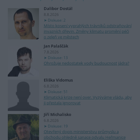
Dalibor Dostál
8.8.2026
Diskuse: 2
Místo kosení vyprahlých trávníků odstraňování
invazních dřevin. Změny klimatu promění péči
o zeleň ve městech
Jan Palaščák
7.8.2026
Diskuse: 13
Ohrožuje nedostatek vody budoucnost jádra?
Eliška Vidomus
6.8.2026
Diskuse: 51
Klimatická krize není over. Vyzýváme vládu, aby
ji přestala ignorovat
Jiří Michalisko
6.8.2026
Diskuse: 19
Otevřený dopis ministerstvu průmyslu a
obchodu ohledně sanace odvalu Heřmanice