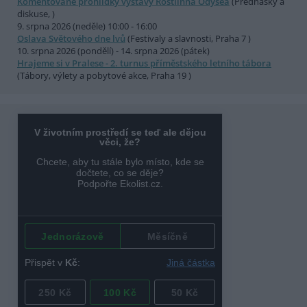
Komentované prohlídky výstavy Rostlinná Odysea
(Přednášky a
diskuse, )
9. srpna 2026 (neděle) 10:00 - 16:00
Oslava Světového dne lvů
(Festivaly a slavnosti, Praha 7 )
10. srpna 2026 (pondělí) - 14. srpna 2026 (pátek)
Hrajeme si v Pralese - 2. turnus příměstského letního tábora
(Tábory, výlety a pobytové akce, Praha 19 )