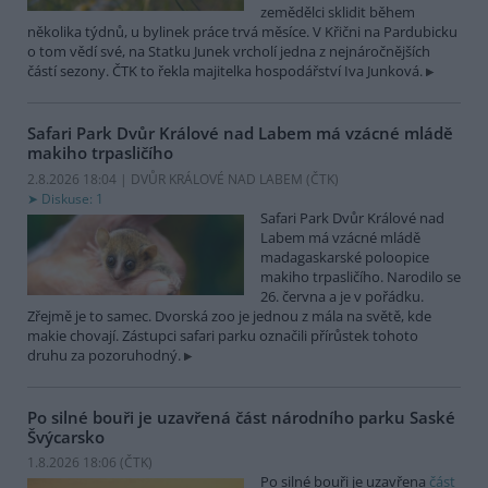
zemědělci sklidit během
několika týdnů, u bylinek práce trvá měsíce. V Křični na Pardubicku
o tom vědí své, na Statku Junek vrcholí jedna z nejnáročnějších
částí sezony. ČTK to řekla majitelka hospodářství Iva Junková.
Safari Park Dvůr Králové nad Labem má vzácné mládě
makiho trpasličího
2.8.2026 18:04 | DVŮR KRÁLOVÉ NAD LABEM (
ČTK
)
Diskuse: 1
Safari Park Dvůr Králové nad
Labem má vzácné mládě
madagaskarské poloopice
makiho trpasličího. Narodilo se
26. června a je v pořádku.
Zřejmě je to samec. Dvorská zoo je jednou z mála na světě, kde
makie chovají. Zástupci safari parku označili přírůstek tohoto
druhu za pozoruhodný.
Po silné bouři je uzavřená část národního parku Saské
Švýcarsko
1.8.2026 18:06 (
ČTK
)
Po silné bouři je uzavřena
část