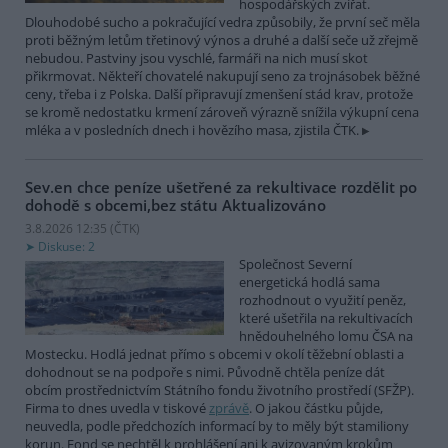
hospodářských zvířat.
Dlouhodobé sucho a pokračující vedra způsobily, že první seč měla
proti běžným letům třetinový výnos a druhé a další seče už zřejmě
nebudou. Pastviny jsou vyschlé, farmáři na nich musí skot
přikrmovat. Někteří chovatelé nakupují seno za trojnásobek běžné
ceny, třeba i z Polska. Další připravují zmenšení stád krav, protože
se kromě nedostatku krmení zároveň výrazně snížila výkupní cena
mléka a v posledních dnech i hovězího masa, zjistila ČTK.
Sev.en chce peníze ušetřené za rekultivace rozdělit po
dohodě s obcemi,bez státu
Aktualizováno
3.8.2026 12:35 (
ČTK
)
Diskuse: 2
Společnost Severní
energetická hodlá sama
rozhodnout o využití peněz,
které ušetřila na rekultivacích
hnědouhelného lomu ČSA na
Mostecku. Hodlá jednat přímo s obcemi v okolí těžební oblasti a
dohodnout se na podpoře s nimi. Původně chtěla peníze dát
obcím prostřednictvím Státního fondu životního prostředí (SFŽP).
Firma to dnes uvedla v tiskové
zprávě
. O jakou částku půjde,
neuvedla, podle předchozích informací by to měly být stamiliony
korun. Fond se nechtěl k prohlášení ani k avizovaným krokům