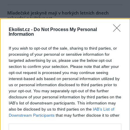
Mladečské jeskyně mají v horkých letních dnech
rekordní návštěvnost
1.8.2026 17:47 | PRAHA (
ČTK
)
Ekolist.cz -
Do Not Process My Personal
Rekordní návštěvnost mají v
Information
těchto horkých letních dnech
Mladečské jeskyně u Litovle na
Olomoucku, které
If you wish to opt-out of the sale, sharing to third parties, or
návštěvníkům poskytují aspoň
processing of your personal or sensitive information for
dočasnou úlevu od úmorného vedra. Zatímco na zemském
targeted advertising by us, please use the below opt-out
povrchu teplota kvůli přílivu horkého vzduchu výrazně překračuje
hranici 30 stupňů Celsia, v chladných chodbách a dómech
section to confirm your selection. Please note that after your
Mladečských jeskyní se celoročně pohybuje kolem deseti stupňů
opt-out request is processed you may continue seeing
Celsia. Lidé proto při plánování letního výletu často volí právě
interest-based ads based on personal information utilized by
jeskyně.
us or personal information disclosed to third parties prior to
your opt-out. You may separately opt-out of the further
disclosure of your personal information by third parties on the
Zubří stádo v olomoucké zoo se rozrostlo o dvě
IAB’s list of downstream participants. This information may
mláďata, už dovádí ve výběhu
also be disclosed by us to third parties on the
IAB’s List of
1.8.2026 17:28 | OLOMOUC (
ČTK
)
Downstream Participants
that may further disclose it to other
O dvě mláďata se letos
rozrostlo stádo zubrů v
third parties.
zoologické zahradě na Svatém