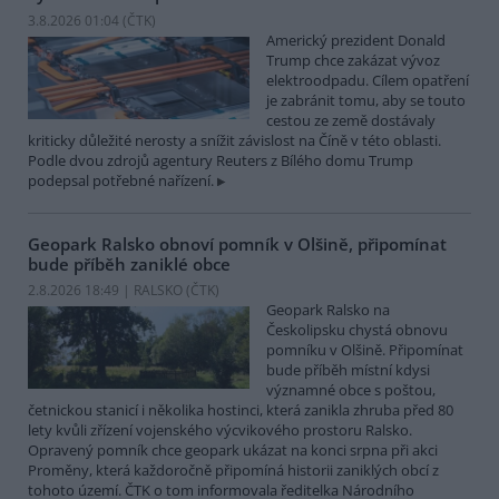
3.8.2026 01:04 (
ČTK
)
Americký prezident Donald
Trump chce zakázat vývoz
elektroodpadu. Cílem opatření
je zabránit tomu, aby se touto
cestou ze země dostávaly
kriticky důležité nerosty a snížit závislost na Číně v této oblasti.
Podle dvou zdrojů agentury Reuters z Bílého domu Trump
podepsal potřebné nařízení.
Geopark Ralsko obnoví pomník v Olšině, připomínat
bude příběh zaniklé obce
2.8.2026 18:49 | RALSKO (
ČTK
)
Geopark Ralsko na
Českolipsku chystá obnovu
pomníku v Olšině. Připomínat
bude příběh místní kdysi
významné obce s poštou,
četnickou stanicí i několika hostinci, která zanikla zhruba před 80
lety kvůli zřízení vojenského výcvikového prostoru Ralsko.
Opravený pomník chce geopark ukázat na konci srpna při akci
Proměny, která každoročně připomíná historii zaniklých obcí z
tohoto území. ČTK o tom informovala ředitelka Národního