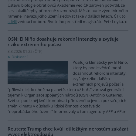
Ústavu biologie obratlovců Akademie věd ČR zároveň potvrdil, že
se v lokalitě ryby přirozeně rozmnožují. Město bude vývoj Mrtvého
ramene i navazujícího území sledovat také v dalších letech. ČTK to
sdělil
vedoucí odboru životního prostředí magistrátu Petr Loyka.
OSN: El Niňo dosahuje rekordní intenzity a zvyšuje
riziko extrémního počasí
3.8.2026 01:22 (
ČTK
)
Diskuse: 1
Posilující klimatický jev El Niňo,
který by podle vědců mohl
dosáhnout rekordní intenzity,
zvyšuje riziko dalších
extrémních projevů počasí a
"přilévá olej do ohně na planetě, která už hoří," varoval generální
tajemník Organizace spojených národů (OSN) António Guterres.
Svět se podle něj kvůli kombinaci přirozeného jevu a pokračujících
změn klimatu v důsledku lidské činnosti dostává do
"neprobádaného území." Informovaly o tom agentury AFP a AP.
Reuters: Trump chce kvůli důležitým nerostům zakázat
vývoz elektroodpadu