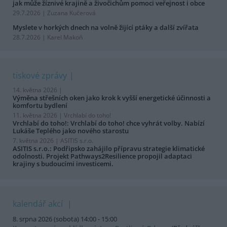
jak může žíznivé krajině a živočichům pomoci veřejnost i obce
29.7.2026 | Zuzana Kučerová
Myslete v horkých dnech na volně žijící ptáky a další zvířata
28.7.2026 | Karel Makoň
tiskové zprávy
14. května 2026 |
Výměna střešních oken jako krok k vyšší energetické účinnosti a
komfortu bydlení
11. května 2026 |
Vrchlabí do toho!
Vrchlabí do toho!: Vrchlabí do toho! chce vyhrát volby. Nabízí
Lukáše Teplého jako nového starostu
7. května 2026 |
ASITIS s.r.o.
ASITIS s.r.o.: Podřipsko zahájilo přípravu strategie klimatické
odolnosti. Projekt Pathways2Resilience propojil adaptaci
krajiny s budoucími investicemi.
kalendář akcí
8. srpna 2026 (sobota) 14:00 - 15:00