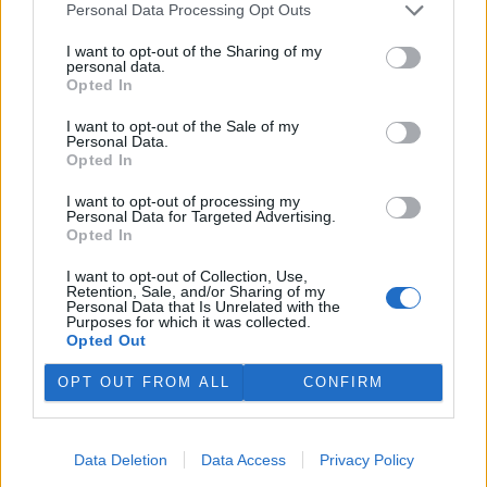
Kopečku u Olomouce. Oba
Personal Data Processing Opt Outs
malí zubři už pod bedlivým
dohledem svých matek skotačí ve výběhu s ostatními členy stáda.
I want to opt-out of the Sharing of my
Olomoucká zoo začala chovat zubry v roce 1973. O třináct let
personal data.
později chov tohoto největšího divokého evropského kopytníka
Opted In
ukončila. Zubři se do zoo vrátili až v roce 2013 a od této doby se
tam narodilo 21 mláďat.
I want to opt-out of the Sale of my
Personal Data.
Opted In
U Seneckého rybníka v Plzni vznikla lesní stezka se
I want to opt-out of processing my
siluetami zvěře
Personal Data for Targeted Advertising.
1.8.2026 17:22 | PLZEŇ (
ČTK
)
Opted In
Plzeň zřídila v lesích u
Seneckého rybníka vzdělávací
I want to opt-out of Collection, Use,
stezku, která hravou formou
Retention, Sale, and/or Sharing of my
Personal Data that Is Unrelated with the
seznamuje děti i dospělé s
Purposes for which it was collected.
obyvateli lesa. Využívá siluety
Opted Out
zvířat, QR kódy a mobilní aplikaci. Stezka je určena rodinám s dětmi
i dětským skupinám, které chodí do přírody. Za 244 000 korun ji
OPT OUT FROM ALL
CONFIRM
zajistila městská organizace Správa veřejného statku (SVS) města
Plzně, řekl ČTK vedoucí úseku lesů, zeleně a vodního hospodářství
SVS Richard Havelka.
Data Deletion
Data Access
Privacy Policy