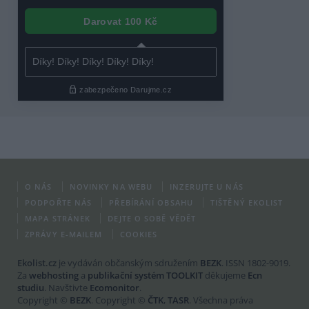
O NÁS
NOVINKY NA WEBU
INZERUJTE U NÁS
PODPOŘTE NÁS
PŘEBÍRÁNÍ OBSAHU
TIŠTĚNÝ EKOLIST
MAPA STRÁNEK
DEJTE O SOBĚ VĚDĚT
ZPRÁVY E-MAILEM
COOKIES
Ekolist.cz
je vydáván občanským sdružením
BEZK
. ISSN 1802-9019.
Za
webhosting
a
publikační systém TOOLKIT
děkujeme
Ecn
studiu
. Navštivte
Ecomonitor
.
Copyright ©
BEZK
. Copyright ©
ČTK
,
TASR
. Všechna práva