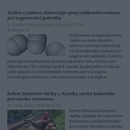
Tedom v Jablonci dokončuje vývoj vodíkového motoru
pro kogenerační jednotky
31.7.2026 10:05 | JABLONEC NAD NISOU (
ČTK
)
Diskuse: 22
Strojírensko-energetická firma
Tedom ve svém závodě v
Jablonci nad Nisou dokončuje
vývoj vodíkového motoru pro
kogenerační jednotky. Funkční
prototyp chce představit do konce letošního roku. Firma o tom
informovala ČTK v tiskové zprávě. Uvedla, že jako jedna z mála na
světě dokáže ve střednědobém horizontu pomocí vlastní
technologie produkovat zcela bezemisní teplo a energie.
Kolem železniční vlečky u Kyselky vzniká biokoridor
pro užovku stromovou
31.7.2026 01:44 | KYSELKA (
ČTK
)
Kolem historické železniční
vlečky z Kyselky do Vojkovic na
Karlovarsku vzniká biokoridor
pro kriticky ohroženou užovku