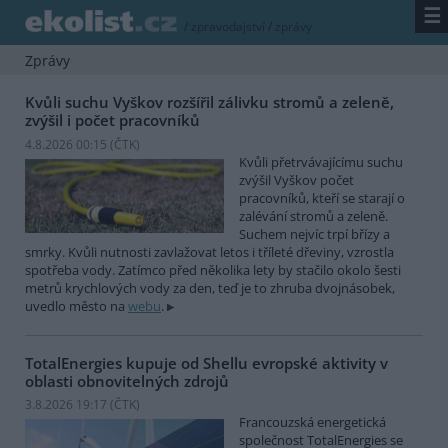
☰
/
zpravodajství
/
zprávy
Zprávy
Kvůli suchu Vyškov rozšířil zálivku stromů a zeleně,
zvýšil i počet pracovníků
4.8.2026 00:15 (
ČTK
)
Kvůli přetrvávajícímu suchu
zvýšil Vyškov počet
pracovníků, kteří se starají o
zalévání stromů a zeleně.
Suchem nejvíc trpí břízy a
smrky. Kvůli nutnosti zavlažovat letos i tříleté dřeviny, vzrostla
spotřeba vody. Zatímco před několika lety by stačilo okolo šesti
metrů krychlových vody za den, teď je to zhruba dvojnásobek,
uvedlo město na
webu
.
TotalEnergies kupuje od Shellu evropské aktivity v
oblasti obnovitelných zdrojů
3.8.2026 19:17 (
ČTK
)
Francouzská energetická
společnost TotalEnergies se