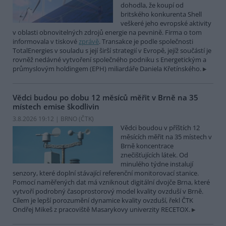
dohodla, že koupí od
britského konkurenta Shell
veškeré jeho evropské aktivity
v oblasti obnovitelných zdrojů energie na pevnině. Firma o tom
informovala v tiskové
zprávě
. Transakce je podle společnosti
TotalEnergies v souladu s její širší strategií v Evropě, jejíž součástí je
rovněž nedávné vytvoření společného podniku s Energetickým a
průmyslovým holdingem (EPH) miliardáře Daniela Křetínského.
Vědci budou po dobu 12 měsíců měřit v Brně na 35
místech emise škodlivin
3.8.2026 19:12 | BRNO (
ČTK
)
Vědci boudou v příštích 12
měsících měřit na 35 místech v
Brně koncentrace
znečišťujících látek. Od
minulého týdne instalují
senzory, které doplní stávající referenční monitorovací stanice.
Pomocí naměřených dat má vzniknout digitální dvojče Brna, které
vytvoří podrobný časoprostorový model kvality ovzduší v Brně.
Cílem je lepší porozumění dynamice kvality ovzduší, řekl ČTK
Ondřej Mikeš z pracoviště Masarykovy univerzity RECETOX.