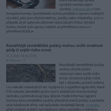
která usnadňuje opravy
výrobků namísto jejich
výměny.
Informovala
o tom
Evropská komise. Spotřebitelé mohou požádat o opravu rozbitých
výrobků, jako jsou chytré telefony, pračky nebo chladničky, a to i v
případě, že již uplynula zákonem daná záruční lhůta. Výrobci
budou muset tyto opravy nabízet za přiměřenou cenu a v
přiměřené lhůtě.
Rozsáhlejší zemědělské požáry mohou snížit úrodnost
půdy či zvýšit riziko eroze
31.7.2026 18:56 (
ČTK
)
Diskuse: 11
Rozsáhlejší zemědělské požáry
mohou zhoršit půdní
vlastnosti nebo zvýšit riziko
eroze. Úrodnost půdy může
být v důsledku požárů snížena
i na několik následujících let. Vyplývá to z vyjádření agrárníků, které
ČTK oslovila. Zemědělci proto nyní v období žní více kontrolují
techniku a přehodnocují časy sklizně. Podle informací Agrární
komory letos zemědělce zasáhly převážně menší požáry a podařilo
se je lokalizovat dříve, než způsobily rozsáhlejší škody.
Výstraha
před vznikem požárů nyní platí pro celou republiku s výjimkou