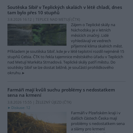
Soutěska Sibiř v Teplických skalách v létě chladí, dnes
tam bylo přes 10 stupňů
3.8.2026 16:12 | TEPLICE NAD METUJÍ (
ČTK
)
Zájem o Teplické skály na
Náchodsku je v letních
měsících značný. Lidé
vyhledávají ve vedrech
příjemné klima skalních měst.
Příkladem je soutěska Sibiř, kde je v létě teplotní rozdíl nejméně 15
stupňů Celsia. ČTK to řekla tajemnice městského úřadu v Teplicích
nad Metují Markéta Strnadová. Teplické skály patří městu. Do
soutěsky Sibiř se lze dostat běžně, je součástí prohlídkového
okruhu.
Farmáři mají kvůli suchu problémy s nedostatkem
sena na krmení
3.8.2026 15:55 | ŽELEZNÝ ÚJEZD (
ČTK
)
Diskuse: 12
Farmáři v Plzeňském kraji i v
dalších částech Česka mají
problémy s nedostatkem sena
a slámy pro krmení