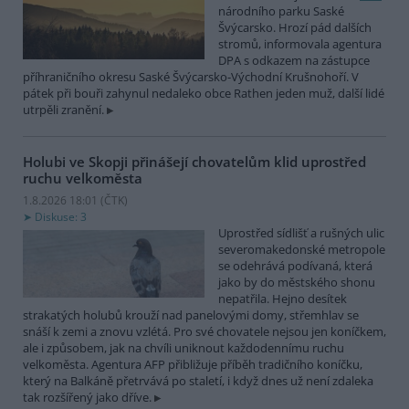
národního parku Saské
Švýcarsko. Hrozí pád dalších
stromů, informovala agentura
DPA s odkazem na zástupce
příhraničního okresu Saské Švýcarsko-Východní Krušnohoří. V
pátek při bouři zahynul nedaleko obce Rathen jeden muž, další lidé
utrpěli zranění.
Holubi ve Skopji přinášejí chovatelům klid uprostřed
ruchu velkoměsta
1.8.2026 18:01 (
ČTK
)
Diskuse: 3
Uprostřed sídlišť a rušných ulic
severomakedonské metropole
se odehrává podívaná, která
jako by do městského shonu
nepatřila. Hejno desítek
strakatých holubů krouží nad panelovými domy, střemhlav se
snáší k zemi a znovu vzlétá. Pro své chovatele nejsou jen koníčkem,
ale i způsobem, jak na chvíli uniknout každodennímu ruchu
velkoměsta. Agentura AFP přibližuje příběh tradičního koníčku,
který na Balkáně přetrvává po staletí, i když dnes už není zdaleka
tak rozšířený jako dříve.