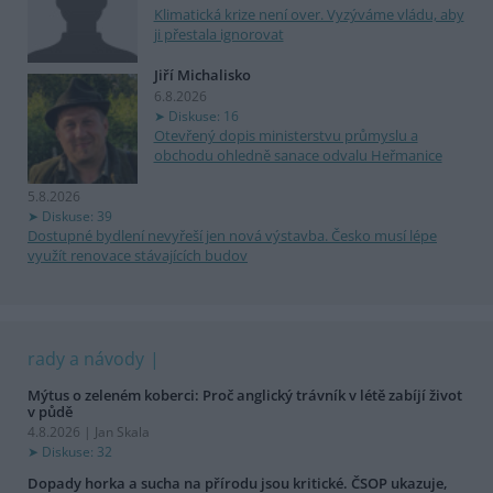
Klimatická krize není over. Vyzýváme vládu, aby
ji přestala ignorovat
Jiří Michalisko
6.8.2026
Diskuse: 16
Otevřený dopis ministerstvu průmyslu a
obchodu ohledně sanace odvalu Heřmanice
5.8.2026
Diskuse: 39
Dostupné bydlení nevyřeší jen nová výstavba. Česko musí lépe
využít renovace stávajících budov
rady a návody
Mýtus o zeleném koberci: Proč anglický trávník v létě zabíjí život
v půdě
4.8.2026 | Jan Skala
Diskuse: 32
Dopady horka a sucha na přírodu jsou kritické. ČSOP ukazuje,