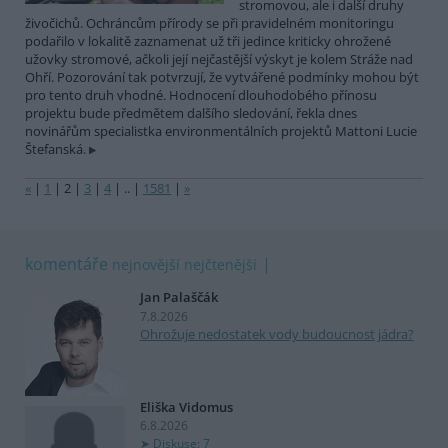
stromovou, ale i další druhy
živočichů. Ochráncům přírody se při pravidelném monitoringu
podařilo v lokalitě zaznamenat už tři jedince kriticky ohrožené
užovky stromové, ačkoli její nejčastější výskyt je kolem Stráže nad
Ohří. Pozorování tak potvrzují, že vytvářené podmínky mohou být
pro tento druh vhodné. Hodnocení dlouhodobého přínosu
projektu bude předmětem dalšího sledování, řekla dnes
novinářům specialistka environmentálních projektů Mattoni Lucie
Štefanská.
«
|
1
|
2
|
3
|
4
|
..
|
1581
|
»
komentáře
nejnovější
nejčtenější
Jan Palaščák
7.8.2026
Ohrožuje nedostatek vody budoucnost jádra?
Eliška Vidomus
6.8.2026
Diskuse: 7