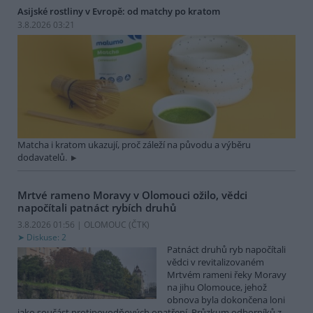
Asijské rostliny v Evropě: od matchy po kratom
3.8.2026 03:21
Matcha i kratom ukazují, proč záleží na původu a výběru
dodavatelů.
Mrtvé rameno Moravy v Olomouci ožilo, vědci
napočítali patnáct rybích druhů
3.8.2026 01:56 | OLOMOUC (
ČTK
)
Diskuse: 2
Patnáct druhů ryb napočítali
vědci v revitalizovaném
Mrtvém rameni řeky Moravy
na jihu Olomouce, jehož
obnova byla dokončena loni
jako součást protipovodňových opatření. Průzkum odborníků z