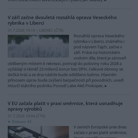
V září začne dvouletá rozsáhlá oprava Veseckého
rybníka v Liberci
31.7.2026 19:19 | LIBEREC (
ČTK
)
Rozsáhlá oprava Veseckého
rybníka v Liberci, známého i
pod názvem Tajch, začne v
září. Práce na historickém
vodním díle, které je zároveň
oblíbeným místem k rekreaci, potrvají do poloviny roku 2028 a
vyžádají si téměř 23 milionů korun bez DPH. Celkové obnovy se
dočká hráz a ze dna nádrže bude odtěženo bahno. Hlavním
přínosem úprav bude zvýšení bezpečnosti při povodních, uvedl
mluvčí státního podniku Povodí Labe Aleš Prokopec.
V EU začala platit v praxi směrnice, která usnadňuje
opravy výrobků
31.7.2026 19:04 (
ČTK
)
Diskuse: 43
V zemích Evropské unie dnes
začala v praxi platit směrnice,