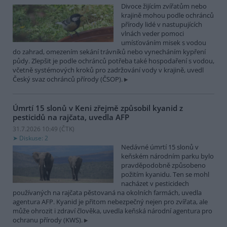
Divoce žijícím zvířatům nebo
krajině mohou podle ochránců
přírody lidé v nastupujících
vlnách veder pomoci
umísťováním misek s vodou
do zahrad, omezením sekání trávníků nebo vynecháním kypření
půdy. Zlepšit je podle ochránců potřeba také hospodaření s vodou,
včetně systémových kroků pro zadržování vody v krajině, uvedl
Český svaz ochránců přírody (ČSOP).
Úmrtí 15 slonů v Keni zřejmě způsobil kyanid z
pesticidů na rajčata, uvedla AFP
31.7.2026 10:49 (
ČTK
)
Diskuse: 2
Nedávné úmrtí 15 slonů v
keňském národním parku bylo
pravděpodobně způsobeno
požitím kyanidu. Ten se mohl
nacházet v pesticidech
používaných na rajčata pěstovaná na okolních farmách, uvedla
agentura AFP. Kyanid je přitom nebezpečný nejen pro zvířata, ale
může ohrozit i zdraví člověka, uvedla keňská národní agentura pro
ochranu přírody (KWS).