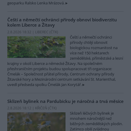
geoparku Ralsko Lenka Mrázová.
Čeští a němečtí ochránci přírody obnoví biodiverzitu
kolem Liberce a Žitavy
2.8.2026 18:32 | LIBEREC (
ČTK
)
Čeští a němečtí ochránci
přírody chtějí obnovit
biologickou rozmanitost na
více než 150 hektarech
zemědělské, příměstské a lesní
krajiny v okolí Liberce a německé Žitavy. Na společném
přeshraničním projektu budou spolupracovat tři organizace:
Čmelák – Společnost přátel přírody, Centrum ochrany přírody
Žitavské hory a Mezinárodní centrum setkávání St. Marienthal,
uvedl předseda spolku Čmelák Jan Korytář.
Sklizeň bylinek na Pardubicku je náročná a trvá měsíce
2.8.2026 18:12 | KŘIČEŇ (
ČTK
)
Sklizeň léčivých bylinek je
mnohem náročnější než
běžných zemědělských plodin.
Zatímco obilí zvládnou