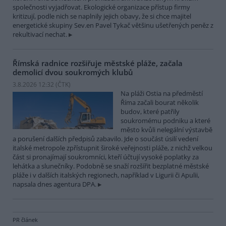
společnosti vyjadřovat. Ekologické organizace přístup firmy
kritizují, podle nich se naplnily jejich obavy, že si chce majitel
energetické skupiny Sev.en Pavel Tykač většinu ušetřených peněz z
rekultivací nechat.
Římská radnice rozšiřuje městské pláže, začala
demolicí dvou soukromých klubů
3.8.2026 12:32 (
ČTK
)
Na pláži Ostia na předměstí
Říma začali bourat několik
budov, které patřily
soukromému podniku a které
město kvůli nelegální výstavbě
a porušení dalších předpisů zabavilo. Jde o součást úsilí vedení
italské metropole zpřístupnit široké veřejnosti pláže, z nichž velkou
část si pronajímají soukromníci, kteří účtují vysoké poplatky za
lehátka a slunečníky. Podobně se snaží rozšířit bezplatné městské
pláže i v dalších italských regionech, například v Ligurii či Apulii,
napsala dnes agentura DPA.
PR článek