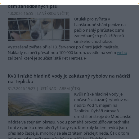
Útulek pro zvířata v Lanškrouně shání peníze na péči o
osm zanedbaných psů
1.8.2026 16:55 | LANŠKROUN (
ČTK
)
Útulek pro zvířata v
Lanškrouně shání peníze na
péči o náhlý přírůstek osmi
zanedbaných psů, kříženců
čínského chocholáče.
Vystrašená zvířata přijal 13. července po úmrtí jejich majitele.
Náklady na péči přesáhnou 100 000 korun, uvedlo na svém
webu
zařízení, které je součástí sítě Pet Heroes.
Kvůli nízké hladině vody je zakázaný rybolov na nádrži
na Teplicku
31.7.2026 19:27 | ÚSTÍ NAD LABEM (
ČTK
)
Kvůli nízké hladině vody je
dočasně zakázaný rybolov na
nádrži Pod 1. májem na
Teplicku. Rybáři zároveň
umístili přístroje do Modlanské
nádrže ve stejném okresu. Vodu pomáhá provzdušňovat technika.
Loni v rybníku uhynuly čtyři tuny ryb. Kontroly kolem revírů jsou
přes léto častější, mnohdy se ale ztrátám předejít nedá. ČTK o tom
informoval mluvčí severočeských rybářů Jan Skalský.