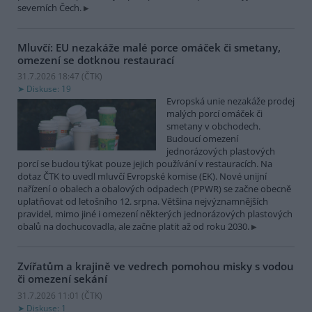
severních Čech.
Mluvčí: EU nezakáže malé porce omáček či smetany,
omezení se dotknou restaurací
31.7.2026 18:47 (
ČTK
)
Diskuse: 19
Evropská unie nezakáže prodej
malých porcí omáček či
smetany v obchodech.
Budoucí omezení
jednorázových plastových
porcí se budou týkat pouze jejich používání v restauracích. Na
dotaz ČTK to uvedl mluvčí Evropské komise (EK). Nové unijní
nařízení o obalech a obalových odpadech (PPWR) se začne obecně
uplatňovat od letošního 12. srpna. Většina nejvýznamnějších
pravidel, mimo jiné i omezení některých jednorázových plastových
obalů na dochucovadla, ale začne platit až od roku 2030.
Zvířatům a krajině ve vedrech pomohou misky s vodou
či omezení sekání
31.7.2026 11:01 (
ČTK
)
Diskuse: 1