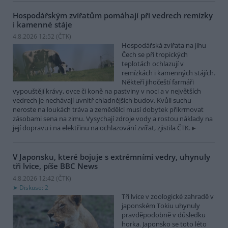
Hospodářským zvířatům pomáhají při vedrech remízky
i kamenné stáje
4.8.2026 12:52 (
ČTK
)
Hospodářská zvířata na jihu
Čech se při tropických
teplotách ochlazují v
remízkách i kamenných stájích.
Někteří jihočeští farmáři
vypouštějí krávy, ovce či koně na pastviny v noci a v největších
vedrech je nechávají uvnitř chladnějších budov. Kvůli suchu
neroste na loukách tráva a zemědělci musí dobytek přikrmovat
zásobami sena na zimu. Vysychají zdroje vody a rostou náklady na
její dopravu i na elektřinu na ochlazování zvířat, zjistila ČTK.
V Japonsku, které bojuje s extrémními vedry, uhynuly
tři lvice, píše BBC News
4.8.2026 12:42 (
ČTK
)
Diskuse: 2
Tři lvice v zoologické zahradě v
japonském Tokiu uhynuly
pravděpodobně v důsledku
horka. Japonsko se toto léto