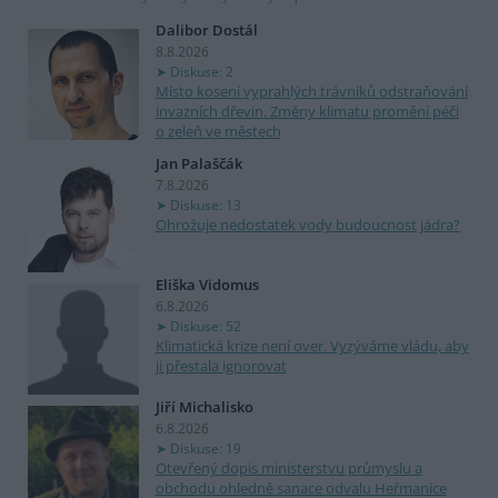
Dalibor Dostál
8.8.2026
Diskuse: 2
Místo kosení vyprahlých trávníků odstraňování
invazních dřevin. Změny klimatu promění péči
o zeleň ve městech
Jan Palaščák
7.8.2026
Diskuse: 13
Ohrožuje nedostatek vody budoucnost jádra?
Eliška Vidomus
6.8.2026
Diskuse: 52
Klimatická krize není over. Vyzýváme vládu, aby
ji přestala ignorovat
Jiří Michalisko
6.8.2026
Diskuse: 19
Otevřený dopis ministerstvu průmyslu a
obchodu ohledně sanace odvalu Heřmanice