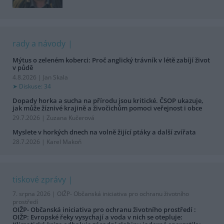
rady a návody
Mýtus o zeleném koberci: Proč anglický trávník v létě zabíjí život
v půdě
4.8.2026 | Jan Skala
Diskuse: 34
Dopady horka a sucha na přírodu jsou kritické. ČSOP ukazuje,
jak může žíznivé krajině a živočichům pomoci veřejnost i obce
29.7.2026 | Zuzana Kučerová
Myslete v horkých dnech na volně žijící ptáky a další zvířata
28.7.2026 | Karel Makoň
tiskové zprávy
7. srpna 2026 |
OIŽP- Občanská iniciativa pro ochranu životního
prostředí
OIŽP- Občanská iniciativa pro ochranu životního prostředí :
OIŽP: Evropské řeky vysychají a voda v nich se otepluje: