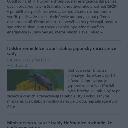
Uvedl to na síti
X
. Původně chtěla Severní energetická dát peníze
obcím prostřednictvím Státního fondu životního prostředí (SFŽP),
v pondělí ale společnost uvedla, že hodlá sama rozhodnout o
využití peněz a že chce ohledně výše podpory jednat přímo s
obcemi v okolí těžební oblasti. Červeného krok překvapil, postup
společnosti sleduje se znepokojením. Společnost patří do
energetické skupiny Sev.en, kterou vlastní Pavel Tykač.
Italské zemědělce trápí listokaz japonský ničící vinice i
sady
5.8.2026 01:12 | ŘÍM (
ČTK
)
Diskuse: 2
Duhově zelení brouci s
měňavými krovkami, jejichž
původní domovinou je
Japonsko, se stávají čím dál
větší hrozbou v Itálii. Rojí se po
sadech a vinicích a zanechávají za sebou listy s vykousanými
mřížkami, což oslabuje rostliny a snižuje úrodu, napsala agentura
AP.
Ministerstvo v kauze haldy Heřmanice rozhodlo, že
viník neexistuje