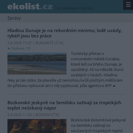
☰
/
zpravodajství
/
zprávy
Zprávy
Hladina Dunaje je na rekordním minimu; lodě uvázly,
rybáři jsou bez práce
5.8.2026 15:37 | BUKUREŠŤ (
ČTK
)
Diskuse: 18
Turistický přístav v
rumunském městě Corabia,
které leží na břehu Dunaje, je
opuštěný. Až na několik člunů
uvázlých v řasách. Hladina
řeky je tak nízko, že plavidla už nemohou kvůli písčitým mělčinám
do přístavu vplouvat ani z něj vyplouvat, píše agentura AFP.
Bozkovské jeskyně na Semilsku zažívají za tropických
teplot nečekaný nápor
5.8.2026 11:20 | BOZKOV (
ČTK
)
Bozkovské dolomitové jeskyně
na Semilsku zažívají za
současných tropických teplot