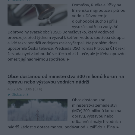
Domašov, Rudka a Říčky na
Brněnsku mají potíže s pitnou
vodou. Důvodem je
dlouhodobé sucho i příliš
vysoká spotřeba vody. Ač
Dobrovolný svazek obcí (DSO) Domašovsko, který vodovod
provozuje, před týdnem vyzval k šetření vodou, spotřeba stoupla,
a lidé tak v pondělí vodojem zcela vyčerpali. Na problém dnes
upozornila Česká televize. Předseda DSO Tomáš Pitrocha ČTK řekl,
že voda nyní z kohoutků ve třech obcích teče, ale je třeba opravdu
omezit její nadměrnou spotřebu.
Obce dostanou od ministerstva 300 milionů korun na
opravu nebo výstavbu vodních nádrží
4.8.2026 13:09 (
ČTK
)
Diskuse: 3
Obce dostanou od
ministerstva zemědělství
(MZe) 300 milionů korun na
opravu, výstavbu nebo
odbahnění malých vodních
nádrží. Žádost o dotace mohou podávat od 7. září do 7. října.