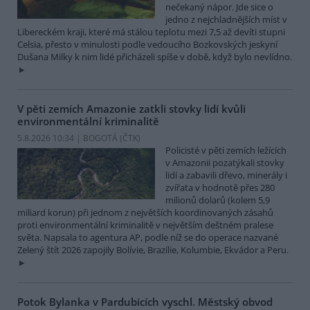
nečekaný nápor. Jde sice o
jedno z nejchladnějších míst v
Libereckém kraji, které má stálou teplotu mezi 7,5 až devíti stupni
Celsia, přesto v minulosti podle vedoucího Bozkovských jeskyní
Dušana Milky k nim lidé přicházeli spíše v době, když bylo nevlídno.
V pěti zemích Amazonie zatkli stovky lidí kvůli
environmentální kriminalitě
5.8.2026 10:34 | BOGOTÁ (
ČTK
)
Policisté v pěti zemích ležících
v Amazonii pozatýkali stovky
lidí a zabavili dřevo, minerály i
zvířata v hodnotě přes 280
milionů dolarů (kolem 5,9
miliard korun) při jednom z největších koordinovaných zásahů
proti environmentální kriminalitě v největším deštném pralese
světa. Napsala to agentura AP, podle níž se do operace nazvané
Zelený štít 2026 zapojily Bolívie, Brazílie, Kolumbie, Ekvádor a Peru.
Potok Bylanka v Pardubicích vyschl. Městský obvod