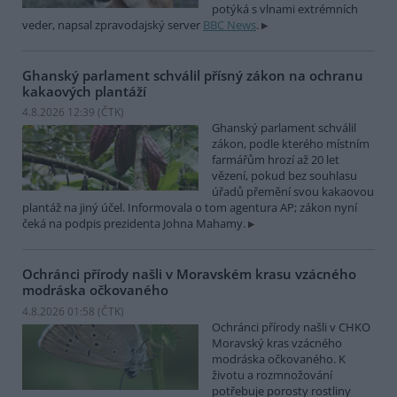
potýká s vlnami extrémních
veder, napsal zpravodajský server
BBC News
.
Ghanský parlament schválil přísný zákon na ochranu
kakaových plantáží
4.8.2026 12:39 (
ČTK
)
Ghanský parlament schválil
zákon, podle kterého místním
farmářům hrozí až 20 let
vězení, pokud bez souhlasu
úřadů přemění svou kakaovou
plantáž na jiný účel. Informovala o tom agentura AP; zákon nyní
čeká na podpis prezidenta Johna Mahamy.
Ochránci přírody našli v Moravském krasu vzácného
modráska očkovaného
4.8.2026 01:58 (
ČTK
)
Ochránci přírody našli v CHKO
Moravský kras vzácného
modráska očkovaného. K
životu a rozmnožování
potřebuje porosty rostliny