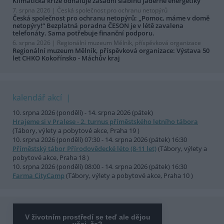
Klimatická krize odhaluje zásadní slabinu jaderné energetiky
7. srpna 2026 |
Česká společnost pro ochranu netopýrů
Česká společnost pro ochranu netopýrů: „Pomoc, máme v domě
netopýry!“ Bezplatná poradna ČESON je v létě zavalena
telefonáty. Sama potřebuje finanční podporu.
6. srpna 2026 |
Regionální muzeum Mělník, příspěvková organizace
Regionální muzeum Mělník, příspěvková organizace: Výstava 50
let CHKO Kokořínsko - Máchův kraj
kalendář akcí
10. srpna 2026 (pondělí) - 14. srpna 2026 (pátek)
Hrajeme si v Pralese - 2. turnus příměstského letního tábora
(Tábory, výlety a pobytové akce, Praha 19 )
10. srpna 2026 (pondělí) 07:30 - 14. srpna 2026 (pátek) 16:30
Příměstský tábor Přírodovědecké léto (8-11 let)
(Tábory, výlety a
pobytové akce, Praha 18 )
10. srpna 2026 (pondělí) 08:00 - 14. srpna 2026 (pátek) 16:30
Farma CityCamp
(Tábory, výlety a pobytové akce, Praha 10 )