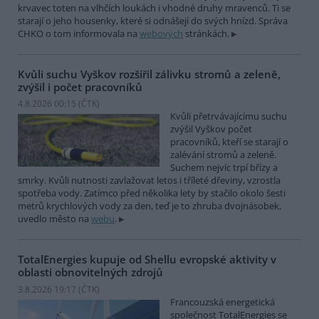
krvavec toten na vlhčích loukách i vhodné druhy mravenců. Ti se
starají o jeho housenky, které si odnášejí do svých hnízd. Správa
CHKO o tom informovala na
webových
stránkách.
Kvůli suchu Vyškov rozšířil zálivku stromů a zeleně,
zvýšil i počet pracovníků
4.8.2026 00:15 (
ČTK
)
Kvůli přetrvávajícímu suchu
zvýšil Vyškov počet
pracovníků, kteří se starají o
zalévání stromů a zeleně.
Suchem nejvíc trpí břízy a
smrky. Kvůli nutnosti zavlažovat letos i tříleté dřeviny, vzrostla
spotřeba vody. Zatímco před několika lety by stačilo okolo šesti
metrů krychlových vody za den, teď je to zhruba dvojnásobek,
uvedlo město na
webu
.
TotalEnergies kupuje od Shellu evropské aktivity v
oblasti obnovitelných zdrojů
3.8.2026 19:17 (
ČTK
)
Francouzská energetická
společnost TotalEnergies se