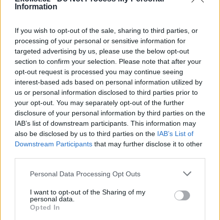
Information
Soutěska Sibiř v Teplických skalách v létě chladí, dnes
tam bylo přes 10 stupňů
If you wish to opt-out of the sale, sharing to third parties, or
3.8.2026 16:12 | TEPLICE NAD METUJÍ (
ČTK
)
processing of your personal or sensitive information for
Zájem o Teplické skály na
Náchodsku je v letních
targeted advertising by us, please use the below opt-out
měsících značný. Lidé
section to confirm your selection. Please note that after your
vyhledávají ve vedrech
opt-out request is processed you may continue seeing
příjemné klima skalních měst.
interest-based ads based on personal information utilized by
Příkladem je soutěska Sibiř, kde je v létě teplotní rozdíl nejméně 15
us or personal information disclosed to third parties prior to
stupňů Celsia. ČTK to řekla tajemnice městského úřadu v Teplicích
your opt-out. You may separately opt-out of the further
nad Metují Markéta Strnadová. Teplické skály patří městu. Do
soutěsky Sibiř se lze dostat běžně, je součástí prohlídkového
disclosure of your personal information by third parties on the
okruhu.
IAB’s list of downstream participants. This information may
also be disclosed by us to third parties on the
IAB’s List of
Downstream Participants
that may further disclose it to other
Farmáři mají kvůli suchu problémy s nedostatkem
third parties.
sena na krmení
3.8.2026 15:55 | ŽELEZNÝ ÚJEZD (
ČTK
)
Personal Data Processing Opt Outs
Diskuse: 12
Farmáři v Plzeňském kraji i v
I want to opt-out of the Sharing of my
dalších částech Česka mají
personal data.
problémy s nedostatkem sena
Opted In
a slámy pro krmení