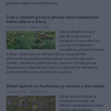
geoparku Ralsko Lenka Mrázová.
Čeští a němečtí ochránci přírody obnoví biodiverzitu
kolem Liberce a Žitavy
2.8.2026 18:32 | LIBEREC (
ČTK
)
Čeští a němečtí ochránci
přírody chtějí obnovit
biologickou rozmanitost na
více než 150 hektarech
zemědělské, příměstské a lesní
krajiny v okolí Liberce a německé Žitavy. Na společném
přeshraničním projektu budou spolupracovat tři organizace:
Čmelák – Společnost přátel přírody, Centrum ochrany přírody
Žitavské hory a Mezinárodní centrum setkávání St. Marienthal,
uvedl předseda spolku Čmelák Jan Korytář.
Sklizeň bylinek na Pardubicku je náročná a trvá měsíce
2.8.2026 18:12 | KŘIČEŇ (
ČTK
)
Sklizeň léčivých bylinek je
mnohem náročnější než
běžných zemědělských plodin.
Zatímco obilí zvládnou