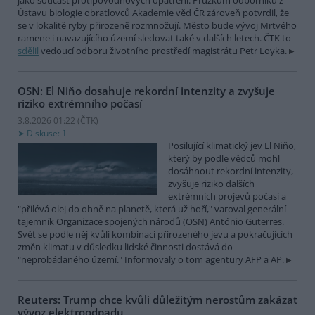
jako součást protipovodňových opatření. Průzkum odborníků z
Ústavu biologie obratlovců Akademie věd ČR zároveň potvrdil, že
se v lokalitě ryby přirozeně rozmnožují. Město bude vývoj Mrtvého
ramene i navazujícího území sledovat také v dalších letech. ČTK to
sdělil
vedoucí odboru životního prostředí magistrátu Petr Loyka.
OSN: El Niňo dosahuje rekordní intenzity a zvyšuje
riziko extrémního počasí
3.8.2026 01:22 (
ČTK
)
Diskuse: 1
Posilující klimatický jev El Niňo,
který by podle vědců mohl
dosáhnout rekordní intenzity,
zvyšuje riziko dalších
extrémních projevů počasí a
"přilévá olej do ohně na planetě, která už hoří," varoval generální
tajemník Organizace spojených národů (OSN) António Guterres.
Svět se podle něj kvůli kombinaci přirozeného jevu a pokračujících
změn klimatu v důsledku lidské činnosti dostává do
"neprobádaného území." Informovaly o tom agentury AFP a AP.
Reuters: Trump chce kvůli důležitým nerostům zakázat
vývoz elektroodpadu