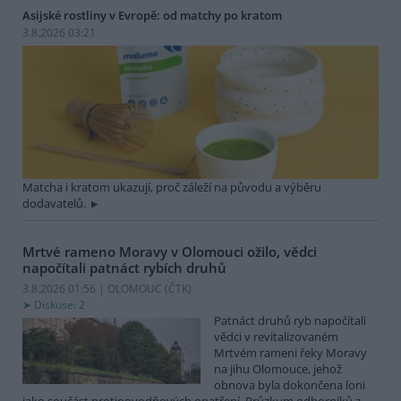
Asijské rostliny v Evropě: od matchy po kratom
3.8.2026 03:21
Matcha i kratom ukazují, proč záleží na původu a výběru
dodavatelů.
Mrtvé rameno Moravy v Olomouci ožilo, vědci
napočítali patnáct rybích druhů
3.8.2026 01:56 | OLOMOUC (
ČTK
)
Diskuse: 2
Patnáct druhů ryb napočítali
vědci v revitalizovaném
Mrtvém rameni řeky Moravy
na jihu Olomouce, jehož
obnova byla dokončena loni