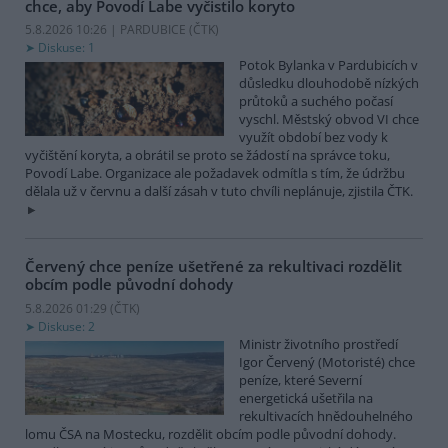
chce, aby Povodí Labe vyčistilo koryto
5.8.2026 10:26 | PARDUBICE (
ČTK
)
Diskuse: 1
Potok Bylanka v Pardubicích v
důsledku dlouhodobě nízkých
průtoků a suchého počasí
vyschl. Městský obvod VI chce
využít období bez vody k
vyčištění koryta, a obrátil se proto se žádostí na správce toku,
Povodí Labe. Organizace ale požadavek odmítla s tím, že údržbu
dělala už v červnu a další zásah v tuto chvíli neplánuje, zjistila ČTK.
Červený chce peníze ušetřené za rekultivaci rozdělit
obcím podle původní dohody
5.8.2026 01:29 (
ČTK
)
Diskuse: 2
Ministr životního prostředí
Igor Červený (Motoristé) chce
peníze, které Severní
energetická ušetřila na
rekultivacích hnědouhelného
lomu ČSA na Mostecku, rozdělit obcím podle původní dohody.