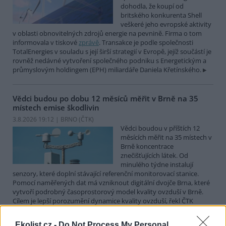
dohodla, že koupí od
britského konkurenta Shell
veškeré jeho evropské aktivity
v oblasti obnovitelných zdrojů energie na pevnině. Firma o tom
informovala v tiskové
zprávě
. Transakce je podle společnosti
TotalEnergies v souladu s její širší strategií v Evropě, jejíž součástí je
rovněž nedávné vytvoření společného podniku s Energetickým a
průmyslovým holdingem (EPH) miliardáře Daniela Křetínského.
Vědci budou po dobu 12 měsíců měřit v Brně na 35
místech emise škodlivin
3.8.2026 19:12 | BRNO (
ČTK
)
Vědci boudou v příštích 12
měsících měřit na 35 místech v
Brně koncentrace
znečišťujících látek. Od
minulého týdne instalují
senzory, které doplní stávající referenční monitorovací stanice.
Pomocí naměřených dat má vzniknout digitální dvojče Brna, které
vytvoří podrobný časoprostorový model kvality ovzduší v Brně.
Cílem je lepší porozumění dynamice kvality ovzduší, řekl ČTK
Ondřej Mikeš z pracoviště Masarykovy univerzity RECETOX.
Ekolist.cz -
Do Not Process My Personal