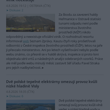
4.8.2026 19:12 | OSTRAVA (
ČTK
)
Diskuse: 2
Za škodu za zavezení haldy
Heřmanice v Ostravě statisíci
tunami odpadu není podle
ministerstva životního
prostředí (MŽP) nikdo
odpovědný a neexistuje oficiální viník. O rozhodnutí resortu
informoval
web
Seznam Zprávy. Kauzu čtyři roky prošetřovali
odborníci z České inspekce životního prostředí (ČIŽP), letos na jaře
ji převzalo ministerstvo. Ani po letech vyšetřování nebylo podle
webu známo, co přesně se v haldě skrývá, inspekce si proto loni
objednala sérii vrtů a následných analýz odebraných vzorků. Práce
ale měl podle webu minulý měsíc zastavit šéf úřadu Pavel Straka
pro jejich nadbytečnost.
Dvě polské tepelné elektrárny omezují provoz kvůli
nízké hladině Visly
4.8.2026 18:35 (
ČTK
)
Diskuse: 6
Dvě polské tepelné elektrárny
omezují svůj provoz kvůli vlně
veder a nízké hladině vody v