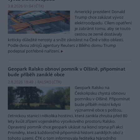
3.8.2026 01:04 (
ČTK
)
Americký prezident Donald
Trump chce zakázat vývoz
elektroodpadu. Cílem opatření
je zabránit tomu, aby se touto
cestou ze země dostávaly
kriticky důležité nerosty a snížit závislost na Číně v této oblasti.
Podle dvou zdrojů agentury Reuters z Bílého domu Trump
podepsal potřebné nařízení.
Geopark Ralsko obnoví pomník v Olšině, připomínat
bude příběh zaniklé obce
2.8.2026 18:49 | RALSKO (
ČTK
)
Geopark Ralsko na
Českolipsku chystá obnovu
pomníku v Olšině. Připomínat
bude příběh místní kdysi
významné obce s poštou,
četnickou stanicí i několika hostinci, která zanikla zhruba před 80
lety kvůli zřízení vojenského výcvikového prostoru Ralsko.
Opravený pomník chce geopark ukázat na konci srpna při akci
Proměny, která každoročně připomíná historii zaniklých obcí z
tohoto území. ČTK o tom informovala ředitelka Národního