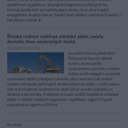
společnosti vyjadřovat. Ekologické organizace přístup firmy
kritizují, podle nich se naplnily jejich obavy, že si chce majitel
energetické skupiny Sev.en Pavel Tykač většinu ušetřených peněz z
rekultivací nechat.
Římská radnice rozšiřuje městské pláže, začala
demolicí dvou soukromých klubů
3.8.2026 12:32 (
ČTK
)
Na pláži Ostia na předměstí
Říma začali bourat několik
budov, které patřily
soukromému podniku a které
město kvůli nelegální výstavbě
a porušení dalších předpisů zabavilo. Jde o součást úsilí vedení
italské metropole zpřístupnit široké veřejnosti pláže, z nichž velkou
část si pronajímají soukromníci, kteří účtují vysoké poplatky za
lehátka a slunečníky. Podobně se snaží rozšířit bezplatné městské
pláže i v dalších italských regionech, například v Ligurii či Apulii,
napsala dnes agentura DPA.
PR článek