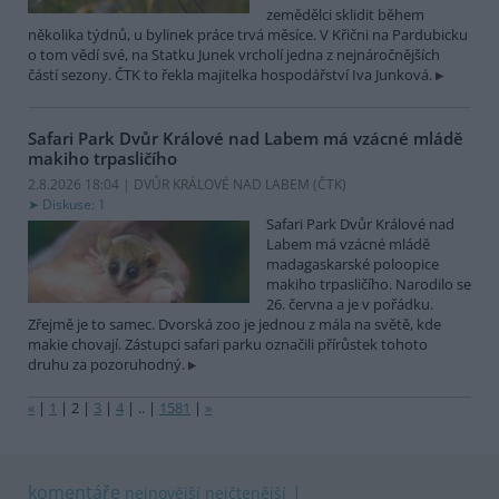
zemědělci sklidit během
několika týdnů, u bylinek práce trvá měsíce. V Křični na Pardubicku
o tom vědí své, na Statku Junek vrcholí jedna z nejnáročnějších
částí sezony. ČTK to řekla majitelka hospodářství Iva Junková.
Safari Park Dvůr Králové nad Labem má vzácné mládě
makiho trpasličího
2.8.2026 18:04 | DVŮR KRÁLOVÉ NAD LABEM (
ČTK
)
Diskuse: 1
Safari Park Dvůr Králové nad
Labem má vzácné mládě
madagaskarské poloopice
makiho trpasličího. Narodilo se
26. června a je v pořádku.
Zřejmě je to samec. Dvorská zoo je jednou z mála na světě, kde
makie chovají. Zástupci safari parku označili přírůstek tohoto
druhu za pozoruhodný.
«
|
1
|
2
|
3
|
4
|
..
|
1581
|
»
komentáře
nejnovější
nejčtenější