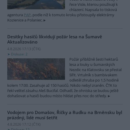
řece Visle, kterou používají k
chlazení. Napsala to tisková
agentura
PAP
, podle níž k tomuto kroku přistoupily elektrárny
Kozienice a Polaniec.
Desítky hasičů likvidují požár lesa na Šumavě
Aktualizováno
4.8.2026 17:13 (
ČTK
)
Diskuse: 2
Požár přibližně šesti hektarů
lesa a louky u šumavských
Nezdic na Klatovsku se přestal
šířit. Vrtulník s bambivakem
odletěl zhruba po 1,5 hodině
kolem 17:00. Zasahuje až 150 hasičů. Nikdo nebyl zraněn. ČTK to
řekl velitel zásahu Aleš Bucifal. Odhadl, že ohniska se budou ještě
dohašovat a hasiči budou místo hlídat přes noc do středy.
Vodojem pro Domašov, Říčky a Rudku na Brněnsku byl
prázdný, lidé musí šetřit
4.8.2026 17:12 (
ČTK
)
Diskuse: 12