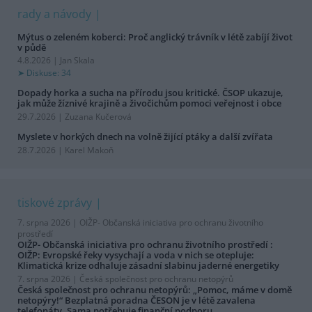
rady a návody
Mýtus o zeleném koberci: Proč anglický trávník v létě zabíjí život
v půdě
4.8.2026 | Jan Skala
Diskuse: 34
Dopady horka a sucha na přírodu jsou kritické. ČSOP ukazuje,
jak může žíznivé krajině a živočichům pomoci veřejnost i obce
29.7.2026 | Zuzana Kučerová
Myslete v horkých dnech na volně žijící ptáky a další zvířata
28.7.2026 | Karel Makoň
tiskové zprávy
7. srpna 2026 |
OIŽP- Občanská iniciativa pro ochranu životního
prostředí
OIŽP- Občanská iniciativa pro ochranu životního prostředí :
OIŽP: Evropské řeky vysychají a voda v nich se otepluje:
Klimatická krize odhaluje zásadní slabinu jaderné energetiky
7. srpna 2026 |
Česká společnost pro ochranu netopýrů
Česká společnost pro ochranu netopýrů: „Pomoc, máme v domě
netopýry!“ Bezplatná poradna ČESON je v létě zavalena
telefonáty. Sama potřebuje finanční podporu.