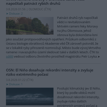
napočítali patnáct rybích druhů
3.8.2026 01:56 | OLOMOUC (
ČTK
)
Diskuse: 2
Patnáct druhů ryb napočítali
vědci v revitalizovaném
Mrtvém rameni řeky Moravy
na jihu Olomouce, jehož
obnova byla dokončena loni
jako součást protipovodňových opatření. Průzkum odborníků z
Ústavu biologie obratlovců Akademie věd ČR zároveň potvrdil, že
se v lokalitě ryby přirozeně rozmnožují. Město bude vývoj Mrtvého
ramene i navazujícího území sledovat také v dalších letech. ČTK to
sdělil
vedoucí odboru životního prostředí magistrátu Petr Loyka.
OSN: El Niňo dosahuje rekordní intenzity a zvyšuje
riziko extrémního počasí
3.8.2026 01:22 (
ČTK
)
Diskuse: 1
Posilující klimatický jev El Niňo,
který by podle vědců mohl
dosáhnout rekordní intenzity,
zvyšuje riziko dalších
extrémních projevů počasí a