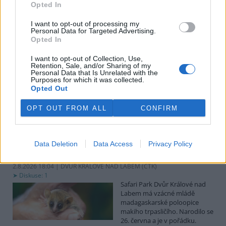
uvedl předseda spolku Čmelák Jan Korytář.
Opted In
I want to opt-out of processing my
Sklizeň bylinek na Pardubicku je náročná a trvá měsíce
Personal Data for Targeted Advertising.
Opted In
2.8.2026 18:12 | KŘIČEŇ (
ČTK
)
Sklizeň léčivých bylinek je
I want to opt-out of Collection, Use,
mnohem náročnější než
Retention, Sale, and/or Sharing of my
běžných zemědělských plodin.
Personal Data that Is Unrelated with the
Zatímco obilí zvládnou
Purposes for which it was collected.
Opted Out
zemědělci sklidit během
několika týdnů, u bylinek práce trvá měsíce. V Křični na Pardubicku
o tom vědí své, na Statku Junek vrcholí jedna z nejnáročnějších
OPT OUT FROM ALL
CONFIRM
částí sezony. ČTK to řekla majitelka hospodářství Iva Junková.
Safari Park Dvůr Králové nad Labem má vzácné mládě
Data Deletion
Data Access
Privacy Policy
makiho trpasličího
2.8.2026 18:04 | DVŮR KRÁLOVÉ NAD LABEM (
ČTK
)
Diskuse: 1
Safari Park Dvůr Králové nad
Labem má vzácné mládě
madagaskarské poloopice
makiho trpasličího. Narodilo se
26. června a je v pořádku.