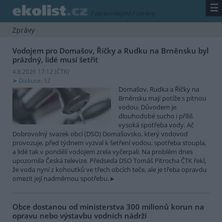
☰
/
zpravodajství
/
zprávy
Zprávy
Vodojem pro Domašov, Říčky a Rudku na Brněnsku byl
prázdný, lidé musí šetřit
4.8.2026 17:12 (
ČTK
)
Diskuse: 12
Domašov, Rudka a Říčky na
Brněnsku mají potíže s pitnou
vodou. Důvodem je
dlouhodobé sucho i příliš
vysoká spotřeba vody. Ač
Dobrovolný svazek obcí (DSO) Domašovsko, který vodovod
provozuje, před týdnem vyzval k šetření vodou, spotřeba stoupla,
a lidé tak v pondělí vodojem zcela vyčerpali. Na problém dnes
upozornila Česká televize. Předseda DSO Tomáš Pitrocha ČTK řekl,
že voda nyní z kohoutků ve třech obcích teče, ale je třeba opravdu
omezit její nadměrnou spotřebu.
Obce dostanou od ministerstva 300 milionů korun na
opravu nebo výstavbu vodních nádrží