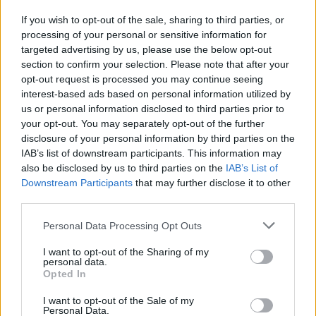
Českolipsku chystá obnovu
If you wish to opt-out of the sale, sharing to third parties, or
pomníku v Olšině. Připomínat
bude příběh místní kdysi
processing of your personal or sensitive information for
významné obce s poštou,
targeted advertising by us, please use the below opt-out
četnickou stanicí i několika hostinci, která zanikla zhruba před 80
section to confirm your selection. Please note that after your
lety kvůli zřízení vojenského výcvikového prostoru Ralsko.
opt-out request is processed you may continue seeing
Opravený pomník chce geopark ukázat na konci srpna při akci
interest-based ads based on personal information utilized by
Proměny, která každoročně připomíná historii zaniklých obcí z
us or personal information disclosed to third parties prior to
tohoto území. ČTK o tom informovala ředitelka Národního
geoparku Ralsko Lenka Mrázová.
your opt-out. You may separately opt-out of the further
disclosure of your personal information by third parties on the
IAB’s list of downstream participants. This information may
Čeští a němečtí ochránci přírody obnoví biodiverzitu
also be disclosed by us to third parties on the
IAB’s List of
kolem Liberce a Žitavy
Downstream Participants
that may further disclose it to other
2.8.2026 18:32 | LIBEREC (
ČTK
)
third parties.
Čeští a němečtí ochránci
přírody chtějí obnovit
Personal Data Processing Opt Outs
biologickou rozmanitost na
více než 150 hektarech
I want to opt-out of the Sharing of my
zemědělské, příměstské a lesní
personal data.
krajiny v okolí Liberce a německé Žitavy. Na společném
Opted In
přeshraničním projektu budou spolupracovat tři organizace:
Čmelák – Společnost přátel přírody, Centrum ochrany přírody
I want to opt-out of the Sale of my
Žitavské hory a Mezinárodní centrum setkávání St. Marienthal,
Personal Data.