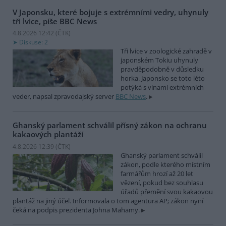
V Japonsku, které bojuje s extrémními vedry, uhynuly
tři lvice, píše BBC News
4.8.2026 12:42 (
ČTK
)
Diskuse: 2
Tři lvice v zoologické zahradě v
japonském Tokiu uhynuly
pravděpodobně v důsledku
horka. Japonsko se toto léto
potýká s vlnami extrémních
veder, napsal zpravodajský server
BBC News
.
Ghanský parlament schválil přísný zákon na ochranu
kakaových plantáží
4.8.2026 12:39 (
ČTK
)
Ghanský parlament schválil
zákon, podle kterého místním
farmářům hrozí až 20 let
vězení, pokud bez souhlasu
úřadů přemění svou kakaovou
plantáž na jiný účel. Informovala o tom agentura AP; zákon nyní
čeká na podpis prezidenta Johna Mahamy.