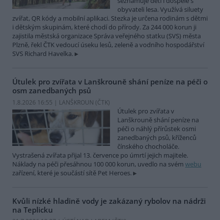
seznamuje děti i dospělé s
obyvateli lesa. Využívá siluety
zvířat, QR kódy a mobilní aplikaci. Stezka je určena rodinám s dětmi
i dětským skupinám, které chodí do přírody. Za 244 000 korun ji
zajistila městská organizace Správa veřejného statku (SVS) města
Plzně, řekl ČTK vedoucí úseku lesů, zeleně a vodního hospodářství
SVS Richard Havelka.
Útulek pro zvířata v Lanškrouně shání peníze na péči o
osm zanedbaných psů
1.8.2026 16:55 | LANŠKROUN (
ČTK
)
Útulek pro zvířata v
Lanškrouně shání peníze na
péči o náhlý přírůstek osmi
zanedbaných psů, kříženců
čínského chocholáče.
Vystrašená zvířata přijal 13. července po úmrtí jejich majitele.
Náklady na péči přesáhnou 100 000 korun, uvedlo na svém
webu
zařízení, které je součástí sítě Pet Heroes.
Kvůli nízké hladině vody je zakázaný rybolov na nádrži
na Teplicku