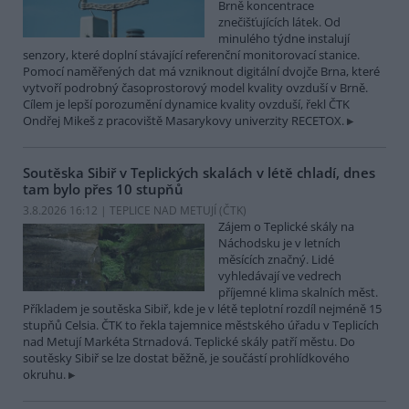
Brně koncentrace
znečišťujících látek. Od
minulého týdne instalují
senzory, které doplní stávající referenční monitorovací stanice.
Pomocí naměřených dat má vzniknout digitální dvojče Brna, které
vytvoří podrobný časoprostorový model kvality ovzduší v Brně.
Cílem je lepší porozumění dynamice kvality ovzduší, řekl ČTK
Ondřej Mikeš z pracoviště Masarykovy univerzity RECETOX.
Soutěska Sibiř v Teplických skalách v létě chladí, dnes
tam bylo přes 10 stupňů
3.8.2026 16:12 | TEPLICE NAD METUJÍ (
ČTK
)
Zájem o Teplické skály na
Náchodsku je v letních
měsících značný. Lidé
vyhledávají ve vedrech
příjemné klima skalních měst.
Příkladem je soutěska Sibiř, kde je v létě teplotní rozdíl nejméně 15
stupňů Celsia. ČTK to řekla tajemnice městského úřadu v Teplicích
nad Metují Markéta Strnadová. Teplické skály patří městu. Do
soutěsky Sibiř se lze dostat běžně, je součástí prohlídkového
okruhu.