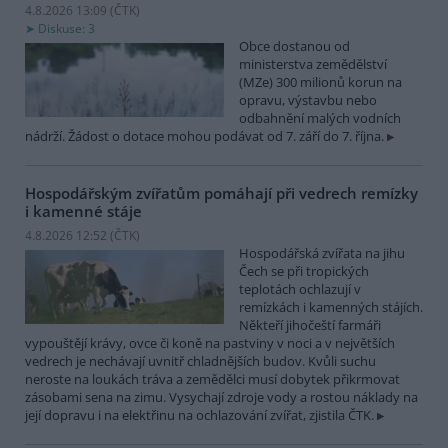
4.8.2026 13:09 (
ČTK
)
Diskuse: 3
Obce dostanou od
ministerstva zemědělství
(MZe) 300 milionů korun na
opravu, výstavbu nebo
odbahnění malých vodních
nádrží. Žádost o dotace mohou podávat od 7. září do 7. října.
Hospodářským zvířatům pomáhají při vedrech remízky
i kamenné stáje
4.8.2026 12:52 (
ČTK
)
Hospodářská zvířata na jihu
Čech se při tropických
teplotách ochlazují v
remízkách i kamenných stájích.
Někteří jihočeští farmáři
vypouštějí krávy, ovce či koně na pastviny v noci a v největších
vedrech je nechávají uvnitř chladnějších budov. Kvůli suchu
neroste na loukách tráva a zemědělci musí dobytek přikrmovat
zásobami sena na zimu. Vysychají zdroje vody a rostou náklady na
její dopravu i na elektřinu na ochlazování zvířat, zjistila ČTK.