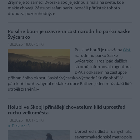
Zřejmě je to samec. Dvorská zoo je jednou z mála na světě, kde
makie chovají. Zástupci safari parku označili přírůstek tohoto
druhu za pozoruhodný.
Po silné bouři je uzavřená část národního parku Saské
Švýcarsko
1.8.2026 18:06 (
ČTK
)
Po silné bouři je uzavřena
část
národního parku Saské
Švýcarsko. Hrozí pád dalších
stromů, informovala agentura
DPA s odkazem na zástupce
příhraničního okresu Saské Švýcarsko-Východní Krušnohoří. V
pátek při bouři zahynul nedaleko obce Rathen jeden muž, další lidé
utrpěli zranění.
Holubi ve Skopji přinášejí chovatelům klid uprostřed
ruchu velkoměsta
1.8.2026 18:01 (
ČTK
)
Diskuse: 3
Uprostřed sídlišť a rušných ulic
severomakedonské metropole