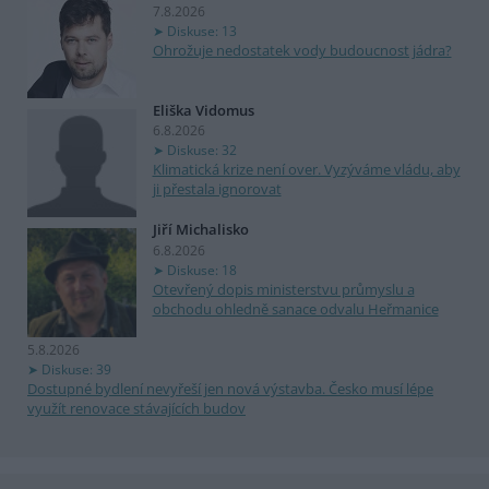
7.8.2026
Diskuse: 13
Ohrožuje nedostatek vody budoucnost jádra?
Eliška Vidomus
6.8.2026
Diskuse: 32
Klimatická krize není over. Vyzýváme vládu, aby
ji přestala ignorovat
Jiří Michalisko
6.8.2026
Diskuse: 18
Otevřený dopis ministerstvu průmyslu a
obchodu ohledně sanace odvalu Heřmanice
5.8.2026
Diskuse: 39
Dostupné bydlení nevyřeší jen nová výstavba. Česko musí lépe
využít renovace stávajících budov