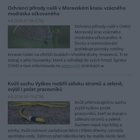
Ochránci přírody našli v Moravském krasu vzácného
modráska očkovaného
4.8.2026 01:58 (
ČTK
)
Ochránci přírody našli v CHKO
Moravský kras vzácného
modráska očkovaného. K
životu a rozmnožování
potřebuje porosty rostliny
krvavec toten na vlhčích loukách i vhodné druhy mravenců. Ti se
starají o jeho housenky, které si odnášejí do svých hnízd. Správa
CHKO o tom informovala na
webových
stránkách.
Kvůli suchu Vyškov rozšířil zálivku stromů a zeleně,
zvýšil i počet pracovníků
4.8.2026 00:15 (
ČTK
)
Kvůli přetrvávajícímu suchu
zvýšil Vyškov počet
pracovníků, kteří se starají o
zalévání stromů a zeleně.
Suchem nejvíc trpí břízy a
smrky. Kvůli nutnosti zavlažovat letos i tříleté dřeviny, vzrostla
spotřeba vody. Zatímco před několika lety by stačilo okolo šesti