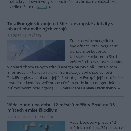
metrů krychlových vody za den, teď je to zhruba dvojnásobek,
uvedlo město na
webu
.
TotalEnergies kupuje od Shellu evropské aktivity v
oblasti obnovitelných zdrojů
3.8.2026 19:17 (
ČTK
)
Francouzská energetická
společnost TotalEnergies se
dohodla, že koupí od
britského konkurenta Shell
veškeré jeho evropské aktivity
v oblasti obnovitelných zdrojů energie na pevnině. Firma o tom
informovala v tiskové
zprávě
. Transakce je podle společnosti
TotalEnergies v souladu s její širší strategií v Evropě, jejíž součástí je
rovněž nedávné vytvoření společného podniku s Energetickým a
průmyslovým holdingem (EPH) miliardáře Daniela Křetínského.
Vědci budou po dobu 12 měsíců měřit v Brně na 35
místech emise škodlivin
3.8.2026 19:12 | BRNO (
ČTK
)
Vědci boudou v příštích 12
měsících měřit na 35 místech v