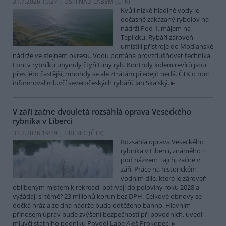
31.7.2026 19:27 | ÚSTÍ NAD LABEM (
ČTK
)
Kvůli nízké hladině vody je
dočasně zakázaný rybolov na
nádrži Pod 1. májem na
Teplicku. Rybáři zároveň
umístili přístroje do Modlanské
nádrže ve stejném okresu. Vodu pomáhá provzdušňovat technika.
Loni v rybníku uhynuly čtyři tuny ryb. Kontroly kolem revírů jsou
přes léto častější, mnohdy se ale ztrátám předejít nedá. ČTK o tom
informoval mluvčí severočeských rybářů Jan Skalský.
V září začne dvouletá rozsáhlá oprava Veseckého
rybníka v Liberci
31.7.2026 19:19 | LIBEREC (
ČTK
)
Rozsáhlá oprava Veseckého
rybníka v Liberci, známého i
pod názvem Tajch, začne v
září. Práce na historickém
vodním díle, které je zároveň
oblíbeným místem k rekreaci, potrvají do poloviny roku 2028 a
vyžádají si téměř 23 milionů korun bez DPH. Celkové obnovy se
dočká hráz a ze dna nádrže bude odtěženo bahno. Hlavním
přínosem úprav bude zvýšení bezpečnosti při povodních, uvedl
mluvčí státního podniku Povodí Labe Aleš Prokopec.