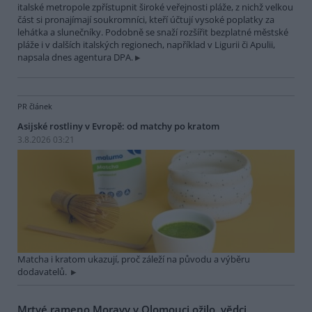
italské metropole zpřístupnit široké veřejnosti pláže, z nichž velkou
část si pronajímají soukromníci, kteří účtují vysoké poplatky za
lehátka a slunečníky. Podobně se snaží rozšířit bezplatné městské
pláže i v dalších italských regionech, například v Ligurii či Apulii,
napsala dnes agentura DPA.
PR článek
Asijské rostliny v Evropě: od matchy po kratom
3.8.2026 03:21
Matcha i kratom ukazují, proč záleží na původu a výběru
dodavatelů.
Mrtvé rameno Moravy v Olomouci ožilo, vědci