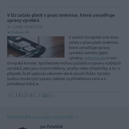
V EU začala platit v praxi směrnice, která usnadňuje
opravy výrobků
31.7.2026 19:04 (
ČTK
)
Diskuse: 46
V zemích Evropské unie dnes
začala v praxi platit směrnice,
která usnadňuje opravy
výrobků namísto jejich
výměny.
Informovala
o tom
Evropská komise. Spotřebitelé mohou požádat o opravu rozbitých
výrobků, jako jsou chytré telefony, pračky nebo chladničky, a to i v
případě, že již uplynula zákonem daná záruční lhůta. Výrobci
budou muset tyto opravy nabízet za přiměřenou cenu a v
přiměřené lhůtě.
«
|
1
|
2
|
3
|
4
|
..
|
1581
|
»
komentáře
nejnovější
nejčtenější
Jan Palaščák