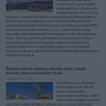
rozhodnout o využití peněz,
které ušetřila na rekultivacích
hnědouhelného lomu ČSA na
Mostecku. Hodlá jednat přímo s obcemi v okolí těžební oblasti a
dohodnout se na podpoře s nimi. Původně chtěla peníze dát
obcím prostřednictvím Státního fondu životního prostředí (SFŽP).
Firma to dnes uvedla v tiskové
zprávě
. O jakou částku půjde,
neuvedla, podle předchozích informací by to měly být stamiliony
korun. Fond se nechtěl k prohlášení ani k avizovaným krokům
společnosti vyjadřovat. Ekologické organizace přístup firmy
kritizují, podle nich se naplnily jejich obavy, že si chce majitel
energetické skupiny Sev.en Pavel Tykač většinu ušetřených peněz z
rekultivací nechat.
Římská radnice rozšiřuje městské pláže, začala
demolicí dvou soukromých klubů
3.8.2026 12:32 (
ČTK
)
Na pláži Ostia na předměstí
Říma začali bourat několik
budov, které patřily
soukromému podniku a které
město kvůli nelegální výstavbě
a porušení dalších předpisů zabavilo. Jde o součást úsilí vedení