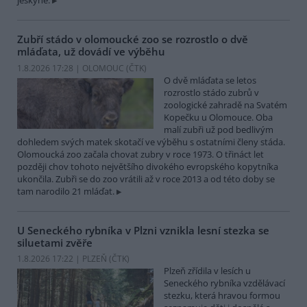
jeskyně.
Zubří stádo v olomoucké zoo se rozrostlo o dvě
mláďata, už dovádí ve výběhu
1.8.2026 17:28 | OLOMOUC (
ČTK
)
O dvě mláďata se letos
rozrostlo stádo zubrů v
zoologické zahradě na Svatém
Kopečku u Olomouce. Oba
malí zubři už pod bedlivým
dohledem svých matek skotačí ve výběhu s ostatními členy stáda.
Olomoucká zoo začala chovat zubry v roce 1973. O třináct let
později chov tohoto největšího divokého evropského kopytníka
ukončila. Zubři se do zoo vrátili až v roce 2013 a od této doby se
tam narodilo 21 mláďat.
U Seneckého rybníka v Plzni vznikla lesní stezka se
siluetami zvěře
1.8.2026 17:22 | PLZEŇ (
ČTK
)
Plzeň zřídila v lesích u
Seneckého rybníka vzdělávací
stezku, která hravou formou