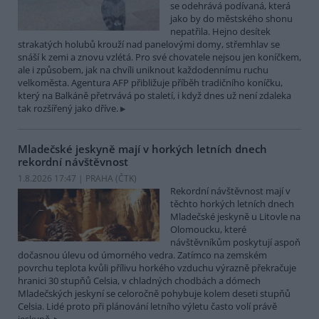
se odehrává podívaná, která
jako by do městského shonu
nepatřila. Hejno desítek
strakatých holubů krouží nad panelovými domy, střemhlav se
snáší k zemi a znovu vzlétá. Pro své chovatele nejsou jen koníčkem,
ale i způsobem, jak na chvíli uniknout každodennímu ruchu
velkoměsta. Agentura AFP přibližuje příběh tradičního koníčku,
který na Balkáně přetrvává po staletí, i když dnes už není zdaleka
tak rozšířený jako dříve.
Mladečské jeskyně mají v horkých letních dnech
rekordní návštěvnost
1.8.2026 17:47 | PRAHA (
ČTK
)
Rekordní návštěvnost mají v
těchto horkých letních dnech
Mladečské jeskyně u Litovle na
Olomoucku, které
návštěvníkům poskytují aspoň
dočasnou úlevu od úmorného vedra. Zatímco na zemském
povrchu teplota kvůli přílivu horkého vzduchu výrazně překračuje
hranici 30 stupňů Celsia, v chladných chodbách a dómech
Mladečských jeskyní se celoročně pohybuje kolem deseti stupňů
Celsia. Lidé proto při plánování letního výletu často volí právě