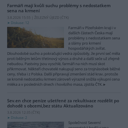
Farmáři mají kvůli suchu problémy s nedostatkem
sena na krmení
3.8.2026 15:55 | ŽELEZNÝ ÚJEZD (
ČTK
)
Diskuse: 12
Farmáři v Plzeňském kraji i v
dalších částech Česka mají
problémy s nedostatkem sena
a slámy pro krmení
hospodářských zvířat.
Dlouhodobé sucho a pokračující vedra způsobily, že první seč měla
proti běžným letům třetinový výnos a druhé a další seče už zřejmě
nebudou. Pastviny jsou vyschlé, farmáři na nich musí skot
přikrmovat. Někteří chovatelé nakupují seno za trojnásobek běžné
ceny, třeba i z Polska. Další připravují zmenšení stád krav, protože
se kromě nedostatku krmení zároveň výrazně snížila výkupní cena
mléka a v posledních dnech i hovězího masa, zjistila ČTK.
Sev.en chce peníze ušetřené za rekultivace rozdělit po
dohodě s obcemi,bez státu
Aktualizováno
3.8.2026 12:35 (
ČTK
)
Diskuse: 2
Společnost Severní
energetická hodlá sama