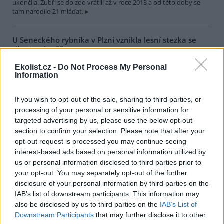
ukončila. Zubři se do zoo vrátili až v roce 2013 a od této doby se
tam narodilo 21 mláďat.
U Seneckého rybníka v Plzni vznikla lesní stezka se
siluetami zvěře
1.8.2026 17:22 | PLZEŇ (
ČTK
)
Ekolist.cz -
Do Not Process My Personal
Plzeň zřídila v lesích u
Information
Seneckého rybníka vzdělávací
stezku, která hravou formou
seznamuje děti i dospělé s
If you wish to opt-out of the sale, sharing to third parties, or
obyvateli lesa. Využívá siluety
processing of your personal or sensitive information for
zvířat, QR kódy a mobilní aplikaci. Stezka je určena rodinám s dětmi
targeted advertising by us, please use the below opt-out
i dětským skupinám, které chodí do přírody. Za 244 000 korun ji
section to confirm your selection. Please note that after your
zajistila městská organizace Správa veřejného statku (SVS) města
Plzně, řekl ČTK vedoucí úseku lesů, zeleně a vodního hospodářství
opt-out request is processed you may continue seeing
SVS Richard Havelka.
interest-based ads based on personal information utilized by
us or personal information disclosed to third parties prior to
your opt-out. You may separately opt-out of the further
Útulek pro zvířata v Lanškrouně shání peníze na péči o
disclosure of your personal information by third parties on the
osm zanedbaných psů
IAB’s list of downstream participants. This information may
1.8.2026 16:55 | LANŠKROUN (
ČTK
)
also be disclosed by us to third parties on the
IAB’s List of
Útulek pro zvířata v
Downstream Participants
that may further disclose it to other
Lanškrouně shání peníze na