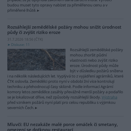
budou muset tyto opravy nabízet za přiměřenou cenu a v
přiměřené lhůtě.
Rozsáhlejší zemědělské požáry mohou snížit úrodnost
půdy či zvýšit riziko eroze
31.7.2026 18:56 (
ČTK
)
Diskuse: 11
Rozsáhlejší zemědělské požáry
mohou zhoršit půdní
vlastnosti nebo zvýšit riziko
eroze. Úrodnost půdy může
být v důsledku požárů snížena
i na několik následujících let. Vyplývá to z vyjádření agrárníků, které
ČTK oslovila. Zemědělci proto nyní v období žní více kontrolují
techniku a přehodnocují časy sklizně. Podle informací Agrární
komory letos zemědělce zasáhly převážně menší požáry a podařilo
se je lokalizovat dříve, než způsobily rozsáhlejší škody.
Výstraha
před vznikem požárů nyní platí pro celou republiku s výjimkou
severních Čech.
Mluvčí: EU nezakáže malé porce omáček či smetany,
omezení se dotknou restaurací