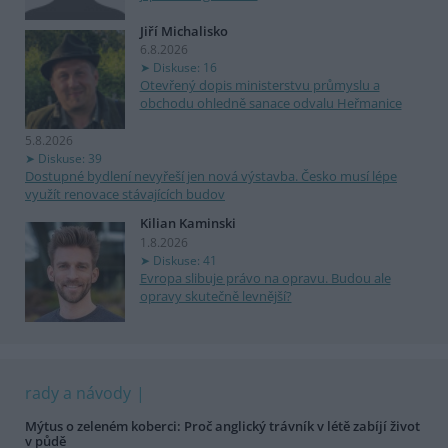
Jiří Michalisko
6.8.2026
Diskuse: 16
Otevřený dopis ministerstvu průmyslu a
obchodu ohledně sanace odvalu Heřmanice
5.8.2026
Diskuse: 39
Dostupné bydlení nevyřeší jen nová výstavba. Česko musí lépe
využít renovace stávajících budov
Kilian Kaminski
1.8.2026
Diskuse: 41
Evropa slibuje právo na opravu. Budou ale
opravy skutečně levnější?
rady a návody
Mýtus o zeleném koberci: Proč anglický trávník v létě zabíjí život
v půdě