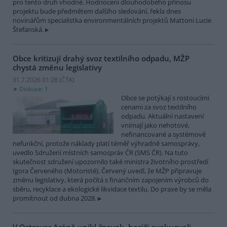
pro tento druh vhodné. Hodnocení dlouhodobého přínosu
projektu bude předmětem dalšího sledování, řekla dnes
novinářům specialistka environmentálních projektů Mattoni Lucie
Štefanská.
Obce kritizují drahý svoz textilního odpadu, MŽP
chystá změnu legislativy
31.7.2026 01:28 (
ČTK
)
Diskuse: 1
Obce se potýkají s rostoucími
cenami za svoz textilního
odpadu. Aktuální nastavení
vnímají jako nehotové,
nefinancované a systémově
nefunkční, protože náklady platí téměř výhradně samosprávy,
uvedlo Sdružení místních samospráv ČR (SMS ČR). Na tuto
skutečnost sdružení upozornilo také ministra životního prostředí
Igora Červeného (Motoristé). Červený uvedl, že MŽP připravuje
změnu legislativy, která počítá s finančním zapojením výrobců do
sběru, recyklace a ekologické likvidace textilu. Do praxe by se měla
promítnout od dubna 2028.
V Ostravar Aréně unikl čpavek, hasiči evakuovali