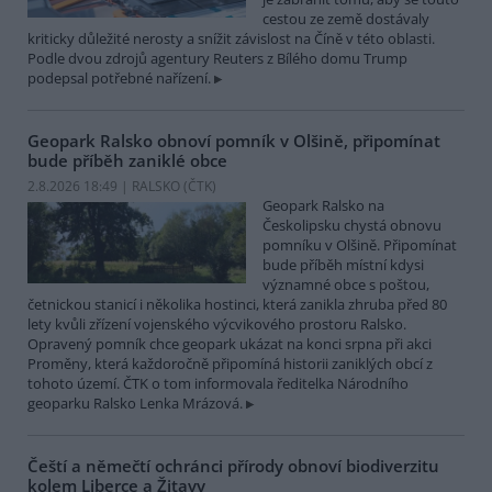
cestou ze země dostávaly
kriticky důležité nerosty a snížit závislost na Číně v této oblasti.
Podle dvou zdrojů agentury Reuters z Bílého domu Trump
podepsal potřebné nařízení.
Geopark Ralsko obnoví pomník v Olšině, připomínat
bude příběh zaniklé obce
2.8.2026 18:49 | RALSKO (
ČTK
)
Geopark Ralsko na
Českolipsku chystá obnovu
pomníku v Olšině. Připomínat
bude příběh místní kdysi
významné obce s poštou,
četnickou stanicí i několika hostinci, která zanikla zhruba před 80
lety kvůli zřízení vojenského výcvikového prostoru Ralsko.
Opravený pomník chce geopark ukázat na konci srpna při akci
Proměny, která každoročně připomíná historii zaniklých obcí z
tohoto území. ČTK o tom informovala ředitelka Národního
geoparku Ralsko Lenka Mrázová.
Čeští a němečtí ochránci přírody obnoví biodiverzitu
kolem Liberce a Žitavy