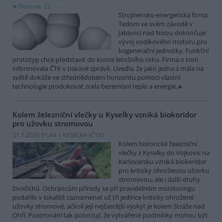
Diskuse: 22
Strojírensko-energetická firma
Tedom ve svém závodě v
Jablonci nad Nisou dokončuje
vývoj vodíkového motoru pro
kogenerační jednotky. Funkční
prototyp chce představit do konce letošního roku. Firma o tom
informovala ČTK v tiskové zprávě. Uvedla, že jako jedna z mála na
světě dokáže ve střednědobém horizontu pomocí vlastní
technologie produkovat zcela bezemisní teplo a energie.
Kolem železniční vlečky u Kyselky vzniká biokoridor
pro užovku stromovou
31.7.2026 01:44 | KYSELKA (
ČTK
)
Kolem historické železniční
vlečky z Kyselky do Vojkovic na
Karlovarsku vzniká biokoridor
pro kriticky ohroženou užovku
stromovou, ale i další druhy
živočichů. Ochráncům přírody se při pravidelném monitoringu
podařilo v lokalitě zaznamenat už tři jedince kriticky ohrožené
užovky stromové, ačkoli její nejčastější výskyt je kolem Stráže nad
Ohří. Pozorování tak potvrzují, že vytvářené podmínky mohou být