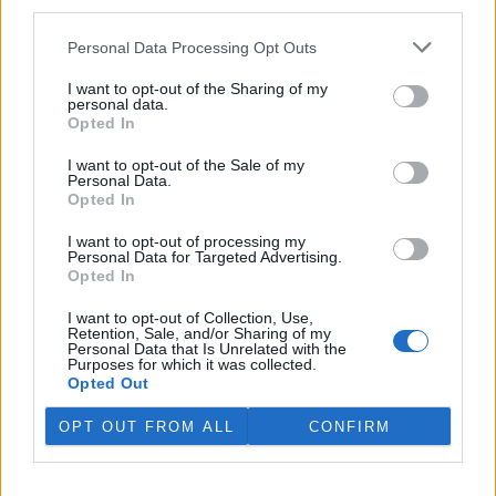
third parties.
péči o náhlý přírůstek osmi
zanedbaných psů, kříženců
čínského chocholáče.
Personal Data Processing Opt Outs
Vystrašená zvířata přijal 13. července po úmrtí jejich majitele.
Náklady na péči přesáhnou 100 000 korun, uvedlo na svém
webu
I want to opt-out of the Sharing of my
personal data.
zařízení, které je součástí sítě Pet Heroes.
Opted In
I want to opt-out of the Sale of my
Kvůli nízké hladině vody je zakázaný rybolov na nádrži
Personal Data.
na Teplicku
Opted In
31.7.2026 19:27 | ÚSTÍ NAD LABEM (
ČTK
)
Kvůli nízké hladině vody je
I want to opt-out of processing my
dočasně zakázaný rybolov na
Personal Data for Targeted Advertising.
nádrži Pod 1. májem na
Opted In
Teplicku. Rybáři zároveň
umístili přístroje do Modlanské
I want to opt-out of Collection, Use,
nádrže ve stejném okresu. Vodu pomáhá provzdušňovat technika.
Retention, Sale, and/or Sharing of my
Personal Data that Is Unrelated with the
Loni v rybníku uhynuly čtyři tuny ryb. Kontroly kolem revírů jsou
Purposes for which it was collected.
přes léto častější, mnohdy se ale ztrátám předejít nedá. ČTK o tom
Opted Out
informoval mluvčí severočeských rybářů Jan Skalský.
OPT OUT FROM ALL
CONFIRM
V září začne dvouletá rozsáhlá oprava Veseckého
rybníka v Liberci