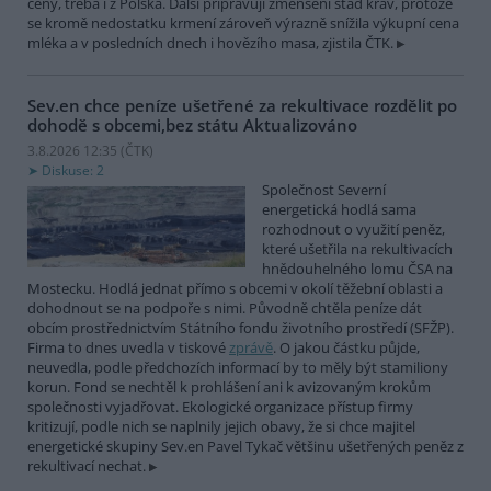
ceny, třeba i z Polska. Další připravují zmenšení stád krav, protože
se kromě nedostatku krmení zároveň výrazně snížila výkupní cena
mléka a v posledních dnech i hovězího masa, zjistila ČTK.
Sev.en chce peníze ušetřené za rekultivace rozdělit po
dohodě s obcemi,bez státu
Aktualizováno
3.8.2026 12:35 (
ČTK
)
Diskuse: 2
Společnost Severní
energetická hodlá sama
rozhodnout o využití peněz,
které ušetřila na rekultivacích
hnědouhelného lomu ČSA na
Mostecku. Hodlá jednat přímo s obcemi v okolí těžební oblasti a
dohodnout se na podpoře s nimi. Původně chtěla peníze dát
obcím prostřednictvím Státního fondu životního prostředí (SFŽP).
Firma to dnes uvedla v tiskové
zprávě
. O jakou částku půjde,
neuvedla, podle předchozích informací by to měly být stamiliony
korun. Fond se nechtěl k prohlášení ani k avizovaným krokům
společnosti vyjadřovat. Ekologické organizace přístup firmy
kritizují, podle nich se naplnily jejich obavy, že si chce majitel
energetické skupiny Sev.en Pavel Tykač většinu ušetřených peněz z
rekultivací nechat.