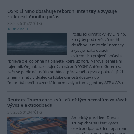
OSN: El Niňo dosahuje rekordní intenzity a zvyšuje
riziko extrémního počasí
3.8.2026 01:22 (
ČTK
)
Diskuse: 1
Posilující klimatický jev El Niňo,
který by podle vědců mohl
dosáhnout rekordní intenzity,
zvyšuje riziko dalších
extrémních projevů počasí a
"přilévá olej do ohně na planetě, která už hoří," varoval generální
tajemník Organizace spojených národů (OSN) António Guterres.
Svět se podle něj kvůli kombinaci přirozeného jevu a pokračujících
změn klimatu v důsledku lidské činnosti dostává do
"neprobádaného území." Informovaly o tom agentury AFP a AP.
Reuters: Trump chce kvůli důležitým nerostům zakázat
vývoz elektroodpadu
3.8.2026 01:04 (
ČTK
)
Americký prezident Donald
Trump chce zakázat vývoz
elektroodpadu. Cílem opatření
je zabránit tomu, aby se touto