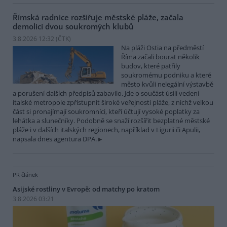
Římská radnice rozšiřuje městské pláže, začala
demolicí dvou soukromých klubů
3.8.2026 12:32 (
ČTK
)
Na pláži Ostia na předměstí
Říma začali bourat několik
budov, které patřily
soukromému podniku a které
město kvůli nelegální výstavbě
a porušení dalších předpisů zabavilo. Jde o součást úsilí vedení
italské metropole zpřístupnit široké veřejnosti pláže, z nichž velkou
část si pronajímají soukromníci, kteří účtují vysoké poplatky za
lehátka a slunečníky. Podobně se snaží rozšířit bezplatné městské
pláže i v dalších italských regionech, například v Ligurii či Apulii,
napsala dnes agentura DPA.
PR článek
Asijské rostliny v Evropě: od matchy po kratom
3.8.2026 03:21