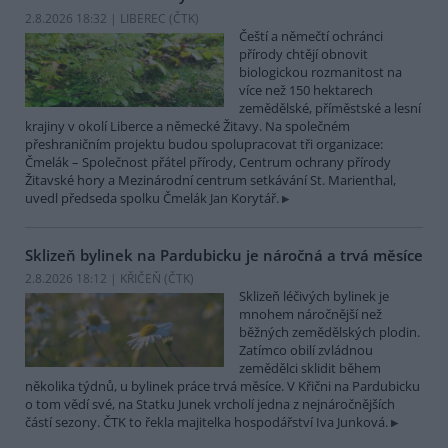
2.8.2026 18:32 | LIBEREC (
ČTK
)
Čeští a němečtí ochránci
přírody chtějí obnovit
biologickou rozmanitost na
více než 150 hektarech
zemědělské, příměstské a lesní
krajiny v okolí Liberce a německé Žitavy. Na společném
přeshraničním projektu budou spolupracovat tři organizace:
Čmelák – Společnost přátel přírody, Centrum ochrany přírody
Žitavské hory a Mezinárodní centrum setkávání St. Marienthal,
uvedl předseda spolku Čmelák Jan Korytář.
Sklizeň bylinek na Pardubicku je náročná a trvá měsíce
2.8.2026 18:12 | KŘIČEŇ (
ČTK
)
Sklizeň léčivých bylinek je
mnohem náročnější než
běžných zemědělských plodin.
Zatímco obilí zvládnou
zemědělci sklidit během
několika týdnů, u bylinek práce trvá měsíce. V Křični na Pardubicku
o tom vědí své, na Statku Junek vrcholí jedna z nejnáročnějších
částí sezony. ČTK to řekla majitelka hospodářství Iva Junková.