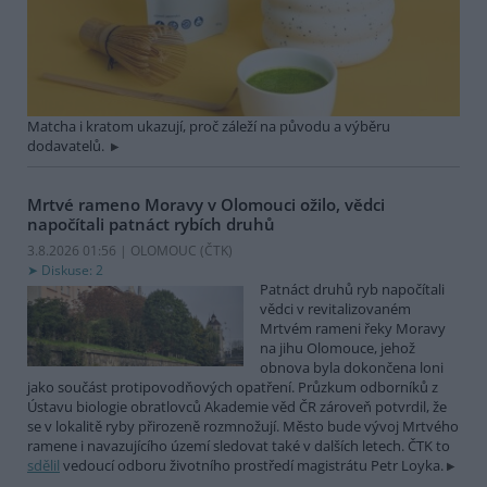
Matcha i kratom ukazují, proč záleží na původu a výběru
dodavatelů.
Mrtvé rameno Moravy v Olomouci ožilo, vědci
napočítali patnáct rybích druhů
3.8.2026 01:56 | OLOMOUC (
ČTK
)
Diskuse: 2
Patnáct druhů ryb napočítali
vědci v revitalizovaném
Mrtvém rameni řeky Moravy
na jihu Olomouce, jehož
obnova byla dokončena loni
jako součást protipovodňových opatření. Průzkum odborníků z
Ústavu biologie obratlovců Akademie věd ČR zároveň potvrdil, že
se v lokalitě ryby přirozeně rozmnožují. Město bude vývoj Mrtvého
ramene i navazujícího území sledovat také v dalších letech. ČTK to
sdělil
vedoucí odboru životního prostředí magistrátu Petr Loyka.