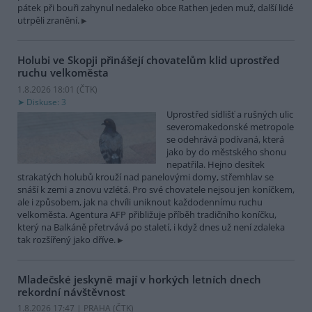
pátek při bouři zahynul nedaleko obce Rathen jeden muž, další lidé
utrpěli zranění.
Holubi ve Skopji přinášejí chovatelům klid uprostřed
ruchu velkoměsta
1.8.2026 18:01 (
ČTK
)
Diskuse: 3
Uprostřed sídlišť a rušných ulic
severomakedonské metropole
se odehrává podívaná, která
jako by do městského shonu
nepatřila. Hejno desítek
strakatých holubů krouží nad panelovými domy, střemhlav se
snáší k zemi a znovu vzlétá. Pro své chovatele nejsou jen koníčkem,
ale i způsobem, jak na chvíli uniknout každodennímu ruchu
velkoměsta. Agentura AFP přibližuje příběh tradičního koníčku,
který na Balkáně přetrvává po staletí, i když dnes už není zdaleka
tak rozšířený jako dříve.
Mladečské jeskyně mají v horkých letních dnech
rekordní návštěvnost
1.8.2026 17:47 | PRAHA (
ČTK
)