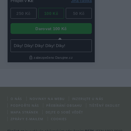
O NÁS
NOVINKY NA WEBU
INZERUJTE U NÁS
PODPOŘTE NÁS
PŘEBÍRÁNÍ OBSAHU
TIŠTĚNÝ EKOLIST
MAPA STRÁNEK
DEJTE O SOBĚ VĚDĚT
ZPRÁVY E-MAILEM
COOKIES
Ekolist.cz
je vydáván občanským sdružením
BEZK
. ISSN 1802-9019.