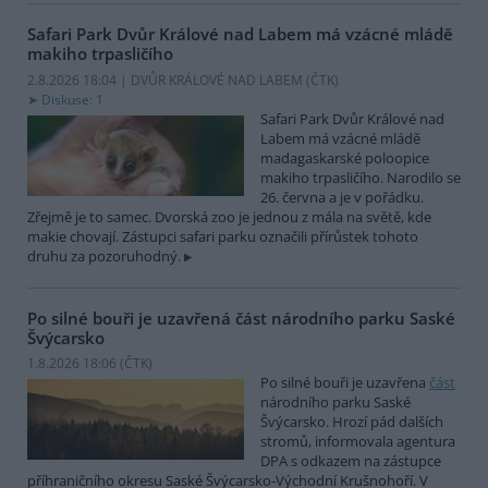
Safari Park Dvůr Králové nad Labem má vzácné mládě
makiho trpasličího
2.8.2026 18:04 | DVŮR KRÁLOVÉ NAD LABEM (
ČTK
)
Diskuse: 1
Safari Park Dvůr Králové nad
Labem má vzácné mládě
madagaskarské poloopice
makiho trpasličího. Narodilo se
26. června a je v pořádku.
Zřejmě je to samec. Dvorská zoo je jednou z mála na světě, kde
makie chovají. Zástupci safari parku označili přírůstek tohoto
druhu za pozoruhodný.
Po silné bouři je uzavřená část národního parku Saské
Švýcarsko
1.8.2026 18:06 (
ČTK
)
Po silné bouři je uzavřena
část
národního parku Saské
Švýcarsko. Hrozí pád dalších
stromů, informovala agentura
DPA s odkazem na zástupce
příhraničního okresu Saské Švýcarsko-Východní Krušnohoří. V