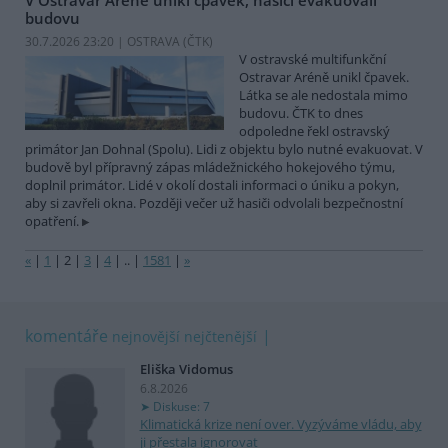
budovu
30.7.2026 23:20 | OSTRAVA (
ČTK
)
V ostravské multifunkční
Ostravar Aréně unikl čpavek.
Látka se ale nedostala mimo
budovu. ČTK to dnes
odpoledne řekl ostravský
primátor Jan Dohnal (Spolu). Lidi z objektu bylo nutné evakuovat. V
budově byl přípravný zápas mládežnického hokejového týmu,
doplnil primátor. Lidé v okolí dostali informaci o úniku a pokyn,
aby si zavřeli okna. Později večer už hasiči odvolali bezpečnostní
opatření.
«
|
1
|
2
|
3
|
4
|
..
|
1581
|
»
komentáře
nejnovější
nejčtenější
Eliška Vidomus
6.8.2026
Diskuse: 7
Klimatická krize není over. Vyzýváme vládu, aby
ji přestala ignorovat