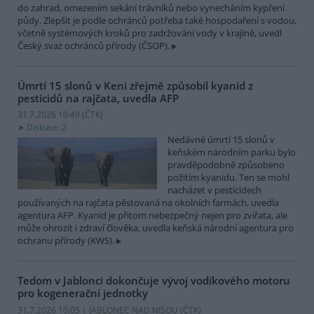
do zahrad, omezením sekání trávníků nebo vynecháním kypření
půdy. Zlepšit je podle ochránců potřeba také hospodaření s vodou,
včetně systémových kroků pro zadržování vody v krajině, uvedl
Český svaz ochránců přírody (ČSOP).
Úmrtí 15 slonů v Keni zřejmě způsobil kyanid z
pesticidů na rajčata, uvedla AFP
31.7.2026 10:49 (
ČTK
)
Diskuse: 2
Nedávné úmrtí 15 slonů v
keňském národním parku bylo
pravděpodobně způsobeno
požitím kyanidu. Ten se mohl
nacházet v pesticidech
používaných na rajčata pěstovaná na okolních farmách, uvedla
agentura AFP. Kyanid je přitom nebezpečný nejen pro zvířata, ale
může ohrozit i zdraví člověka, uvedla keňská národní agentura pro
ochranu přírody (KWS).
Tedom v Jablonci dokončuje vývoj vodíkového motoru
pro kogenerační jednotky
31.7.2026 10:05 | JABLONEC NAD NISOU (
ČTK
)