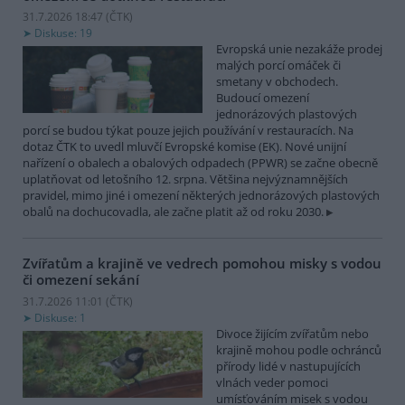
31.7.2026 18:47 (
ČTK
)
Diskuse: 19
Evropská unie nezakáže prodej
malých porcí omáček či
smetany v obchodech.
Budoucí omezení
jednorázových plastových
porcí se budou týkat pouze jejich používání v restauracích. Na
dotaz ČTK to uvedl mluvčí Evropské komise (EK). Nové unijní
nařízení o obalech a obalových odpadech (PPWR) se začne obecně
uplatňovat od letošního 12. srpna. Většina nejvýznamnějších
pravidel, mimo jiné i omezení některých jednorázových plastových
obalů na dochucovadla, ale začne platit až od roku 2030.
Zvířatům a krajině ve vedrech pomohou misky s vodou
či omezení sekání
31.7.2026 11:01 (
ČTK
)
Diskuse: 1
Divoce žijícím zvířatům nebo
krajině mohou podle ochránců
přírody lidé v nastupujících
vlnách veder pomoci
umísťováním misek s vodou