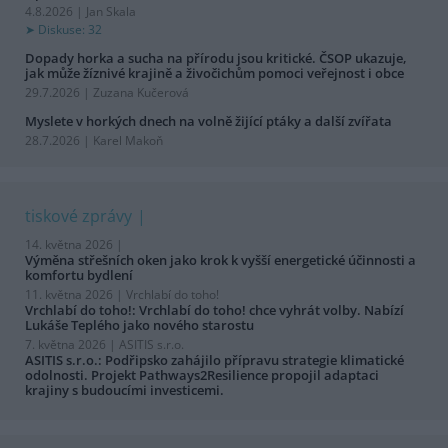
4.8.2026 | Jan Skala
Diskuse: 32
Dopady horka a sucha na přírodu jsou kritické. ČSOP ukazuje,
jak může žíznivé krajině a živočichům pomoci veřejnost i obce
29.7.2026 | Zuzana Kučerová
Myslete v horkých dnech na volně žijící ptáky a další zvířata
28.7.2026 | Karel Makoň
tiskové zprávy
14. května 2026 |
Výměna střešních oken jako krok k vyšší energetické účinnosti a
komfortu bydlení
11. května 2026 |
Vrchlabí do toho!
Vrchlabí do toho!: Vrchlabí do toho! chce vyhrát volby. Nabízí
Lukáše Teplého jako nového starostu
7. května 2026 |
ASITIS s.r.o.
ASITIS s.r.o.: Podřipsko zahájilo přípravu strategie klimatické
odolnosti. Projekt Pathways2Resilience propojil adaptaci
krajiny s budoucími investicemi.