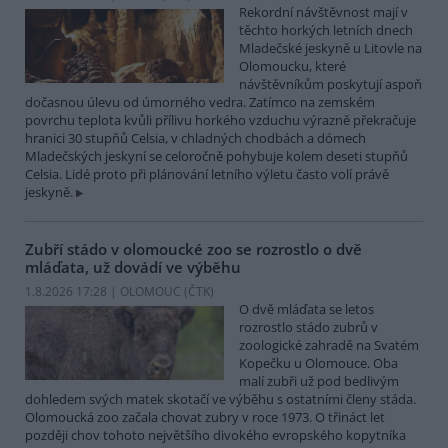
Rekordní návštěvnost mají v
těchto horkých letních dnech
Mladečské jeskyně u Litovle na
Olomoucku, které
návštěvníkům poskytují aspoň
dočasnou úlevu od úmorného vedra. Zatímco na zemském
povrchu teplota kvůli přílivu horkého vzduchu výrazně překračuje
hranici 30 stupňů Celsia, v chladných chodbách a dómech
Mladečských jeskyní se celoročně pohybuje kolem deseti stupňů
Celsia. Lidé proto při plánování letního výletu často volí právě
jeskyně.
Zubří stádo v olomoucké zoo se rozrostlo o dvě
mláďata, už dovádí ve výběhu
1.8.2026 17:28 | OLOMOUC (
ČTK
)
O dvě mláďata se letos
rozrostlo stádo zubrů v
zoologické zahradě na Svatém
Kopečku u Olomouce. Oba
malí zubři už pod bedlivým
dohledem svých matek skotačí ve výběhu s ostatními členy stáda.
Olomoucká zoo začala chovat zubry v roce 1973. O třináct let
později chov tohoto největšího divokého evropského kopytníka