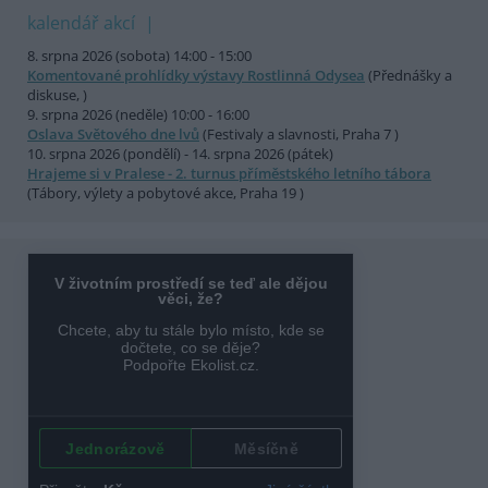
kalendář akcí
8. srpna 2026 (sobota) 14:00 - 15:00
Komentované prohlídky výstavy Rostlinná Odysea
(Přednášky a
diskuse, )
9. srpna 2026 (neděle) 10:00 - 16:00
Oslava Světového dne lvů
(Festivaly a slavnosti, Praha 7 )
10. srpna 2026 (pondělí) - 14. srpna 2026 (pátek)
Hrajeme si v Pralese - 2. turnus příměstského letního tábora
(Tábory, výlety a pobytové akce, Praha 19 )