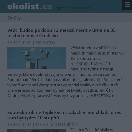
☰
/
zpravodajství
/
zprávy
Zprávy
Vědci budou po dobu 12 měsíců měřit v Brně na 35
místech emise škodlivin
3.8.2026 19:12 | BRNO (
ČTK
)
Vědci boudou v příštích 12
měsících měřit na 35 místech v
Brně koncentrace
znečišťujících látek. Od
minulého týdne instalují
senzory, které doplní stávající referenční monitorovací stanice.
Pomocí naměřených dat má vzniknout digitální dvojče Brna, které
vytvoří podrobný časoprostorový model kvality ovzduší v Brně.
Cílem je lepší porozumění dynamice kvality ovzduší, řekl ČTK
Ondřej Mikeš z pracoviště Masarykovy univerzity RECETOX.
Soutěska Sibiř v Teplických skalách v létě chladí, dnes
tam bylo přes 10 stupňů
3.8.2026 16:12 | TEPLICE NAD METUJÍ (
ČTK
)
Zájem o Teplické skály na