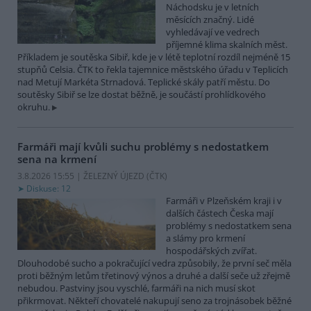
Náchodsku je v letních
měsících značný. Lidé
vyhledávají ve vedrech
příjemné klima skalních měst.
Příkladem je soutěska Sibiř, kde je v létě teplotní rozdíl nejméně 15
stupňů Celsia. ČTK to řekla tajemnice městského úřadu v Teplicích
nad Metují Markéta Strnadová. Teplické skály patří městu. Do
soutěsky Sibiř se lze dostat běžně, je součástí prohlídkového
okruhu.
Farmáři mají kvůli suchu problémy s nedostatkem
sena na krmení
3.8.2026 15:55 | ŽELEZNÝ ÚJEZD (
ČTK
)
Diskuse: 12
Farmáři v Plzeňském kraji i v
dalších částech Česka mají
problémy s nedostatkem sena
a slámy pro krmení
hospodářských zvířat.
Dlouhodobé sucho a pokračující vedra způsobily, že první seč měla
proti běžným letům třetinový výnos a druhé a další seče už zřejmě
nebudou. Pastviny jsou vyschlé, farmáři na nich musí skot
přikrmovat. Někteří chovatelé nakupují seno za trojnásobek běžné