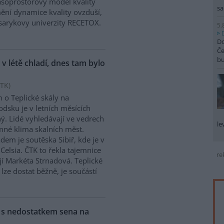
asoprostorový model kvality
sa
mění dynamice kvality ovzduší,
asarykovy univerzity RECETOX.
5.
Do
Če
b
 v létě chladí, dnes tam bylo
TK
)
 o Teplické skály na
dsku je v letních měsících
ý. Lidé vyhledávají ve vedrech
le
mné klima skalních měst.
adem je soutěska Sibiř, kde je v
Celsia. ČTK to řekla tajemnice
re
í Markéta Strnadová. Teplické
 lze dostat běžně, je součástí
y s nedostatkem sena na