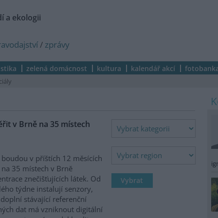
í a ekologii
ravodajství
/
zprávy
istika
zelená domácnost
kultura
kalendář akcí
fotobank
ciály
it v Brně na 35 místech
 boudou v příštích 12 měsících
ig
 na 35 místech v Brně
ntrace znečišťujících látek. Od
ého týdne instalují senzory,
 doplní stávající referenční
ých dat má vzniknout digitální