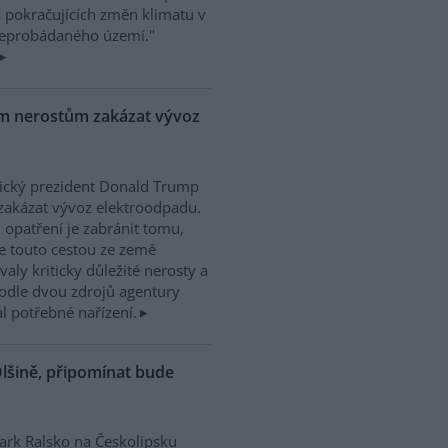
a pokračujících změn klimatu v
"neprobádaného území."
ým nerostům zakázat vývoz
ický prezident Donald Trump
zakázat vývoz elektroodpadu.
 opatření je zabránit tomu,
e touto cestou ze země
valy kriticky důležité nerosty a
. Podle dvou zdrojů agentury
 potřebné nařízení.
lšině, připomínat bude
rk Ralsko na Českolipsku