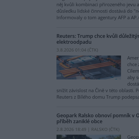
něj kvůli kombinaci přirozeného jevu 
důsledku lidské činnosti dostává do 
Informovaly o tom agentury AFP a AP.
Reuters: Trump chce kvůli důležit
elektroodpadu
3.8.2026 01:04 (
ČTK
)
Amer
chce 
Cílem
aby s
dostá
snížit závislost na Číně v této oblasti
Reuters z Bílého domu Trump podepsal
Geopark Ralsko obnoví pomník v O
příběh zaniklé obce
2.8.2026 18:49 | RALSKO (
ČTK
)
Geopa