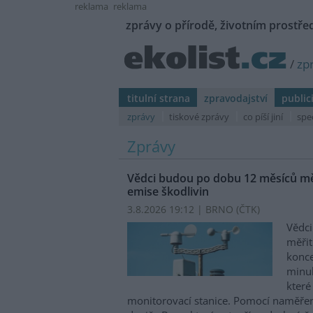
reklama
reklama
zprávy o přírodě, životním prostřed
/
zp
titulní strana
zpravodajství
public
zprávy
tiskové zprávy
co píší jiní
spe
Zprávy
Vědci budou po dobu 12 měsíců měř
emise škodlivin
3.8.2026 19:12 | BRNO (
ČTK
)
Vědci
měřit
konce
minul
které
monitorovací stanice. Pomocí naměřen