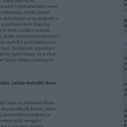
, které ušetřila na
v
tivacích hnědouhelného lomu
2
a Mostecku. Hodlá jednat
i a dohodnout se na podpoře s
M
 prostřednictvím Státního
ž
a to dnes uvedla v tiskové
2
a, podle předchozích informací
se nechtěl k prohlášení ani k
ovat. Ekologické organizace
1
plnily jejich obavy, že si chce
V
el Tykač většinu ušetřených
v
k
1
láže, začala demolicí dvou
V
c
T
áži Ostia na předměstí Říma
7
i bourat několik budov, které
A
ily soukromému podniku a
p
 město kvůli nelegální
o
P
vbě a porušení dalších