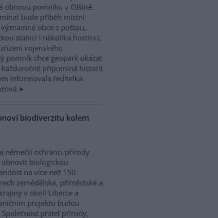
á obnovu pomníku v Olšině.
mínat bude příběh místní
 významné obce s poštou,
ckou stanicí i několika hostinci,
 zřízení vojenského
ný pomník chce geopark ukázat
á každoročně připomíná historii
tom informovala ředitelka
zová.
bnoví biodiverzitu kolem
 a němečtí ochránci přírody
í obnovit biologickou
nitost na více než 150
rech zemědělské, příměstské a
 krajiny v okolí Liberce a
aničním projektu budou
 Společnost přátel přírody,