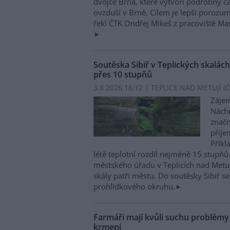
dvojče Brna, které vytvoří podrobný č
ovzduší v Brně. Cílem je lepší porozu
řekl ČTK Ondřej Mikeš z pracoviště M
Soutěska Sibiř v Teplických skalách
přes 10 stupňů
3.8.2026 16:12 | TEPLICE NAD METUJÍ (
Č
Zájem
Nácho
značn
příje
Příkl
létě teplotní rozdíl nejméně 15 stupňů 
městského úřadu v Teplicích nad Metuj
skály patří městu. Do soutěsky Sibiř se
prohlídkového okruhu.
Farmáři mají kvůli suchu problém
krmení