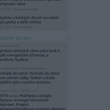
eřejnost i obce
9.7.2026 | Zuzana Kučerová
yslete v horkých dnech na volně
ijící ptáky a další zvířata
8.7.2026 | Karel Makoň
tiskové zprávy
4. května 2026 |
ýměna střešních oken jako krok k
yšší energetické účinnosti a
omfortu bydlení
1. května 2026 |
Vrchlabí do toho!
rchlabí do toho!: Vrchlabí do toho!
hce vyhrát volby. Nabízí Lukáše
eplého jako nového starostu
. května 2026 |
ASITIS s.r.o.
SITIS s.r.o.: Podřipsko zahájilo
řípravu strategie klimatické
dolnosti. Projekt
athways2Resilience propojil adaptaci