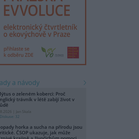
rady a návody
ýtus o zeleném koberci: Proč
nglický trávník v létě zabíjí život v
ůdě
.8.2026 | Jan Skala
Diskuse: 32
opady horka a sucha na přírodu jsou
ritické. ČSOP ukazuje, jak může
íznivé krajině a živočichům pomoci