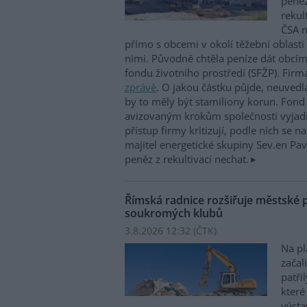
peněz
rekul
ČSA n
přímo s obcemi v okolí těžební oblast
nimi. Původně chtěla peníze dát obcím
fondu životního prostředí (SFŽP). Firm
zprávě
. O jakou částku půjde, neuvedl
by to měly být stamiliony korun. Fond 
avizovaným krokům společnosti vyjadř
přístup firmy kritizují, podle nich se na
majitel energetické skupiny Sev.en Pav
peněz z rekultivací nechat.
Římská radnice rozšiřuje městské p
soukromých klubů
3.8.2026 12:32 (
ČTK
)
Na pl
začal
patř
které
výsta