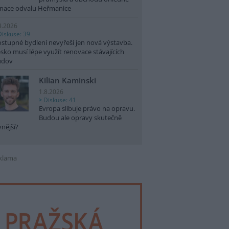
nace odvalu Heřmanice
8.2026
Diskuse: 39
stupné bydlení nevyřeší jen nová výstavba.
sko musí lépe využít renovace stávajících
udov
Kilian Kaminski
1.8.2026
Diskuse: 41
Evropa slibuje právo na opravu.
Budou ale opravy skutečně
vnější?
klama