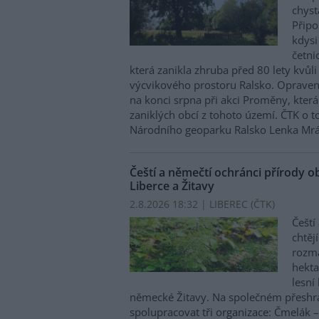
chyst
Připo
kdysi
četni
která zanikla zhruba před 80 lety kvůli
výcvikového prostoru Ralsko. Oprave
na konci srpna při akci Proměny, kter
zaniklých obcí z tohoto území. ČTK o 
Národního geoparku Ralsko Lenka Mrá
Čeští a němečtí ochránci přírody o
Liberce a Žitavy
2.8.2026 18:32 | LIBEREC (
ČTK
)
Čeští
chtěj
rozma
hekta
lesní
německé Žitavy. Na společném přeshr
spolupracovat tři organizace: Čmelák –