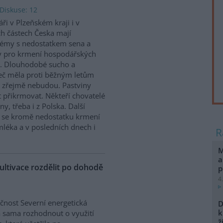
Diskuse: 12
ři v Plzeňském kraji i v
ch částech Česka mají
émy s nedostatkem sena a
y pro krmení hospodářských
t. Dlouhodobé sucho a
seč měla proti běžným letům
už zřejmě nebudou. Pastviny
t přikrmovat. Někteří chovatelé
y, třeba i z Polska. Další
e se kromě nedostatku krmení
mléka a v posledních dnech i
M
a
ultivace rozdělit po dohodě
p
4
čnost Severní energetická
D
k
 sama rozhodnout o využití
ž