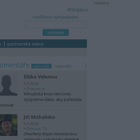
reklama
Přihlášení
rozšířené vyhledávání
a
partnerská sekce
komentáře
nejnovější
nejčtenější
Eliška Vidomus
6.8.2026
Diskuse: 6
Klimatická krize není over.
Vyzýváme vládu, aby ji přestala
norovat
Jiří Michalisko
6.8.2026
Diskuse: 13
Otevřený dopis ministerstvu
průmyslu a obchodu ohledně