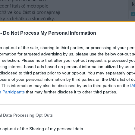
k
vedení italské metropole
ichž velkou část si pronajímají
ky za lehátka a slunečníky.
tské pláže i v dalších
 či Apulii, napsala dnes
 -
Do Not Process My Personal Information
8
K
to opt-out of the sale, sharing to third parties, or processing of your per
O
formation for targeted advertising by us, please use the below opt-out s
9
r selection. Please note that after your opt-out request is processed y
O
po kratom
eing interest-based ads based on personal information utilized by us or
s
disclosed to third parties prior to your opt-out. You may separately opt-
 kratom ukazují, proč záleží na
1
losure of your personal information by third parties on the IAB’s list of
a výběru dodavatelů.
(
. This information may also be disclosed by us to third parties on the
IA
H
Participants
that may further disclose it to other third parties.
p
a
ilo, vědci napočítali
l Data Processing Opt Outs
use: 2
o opt-out of the Sharing of my personal data.
ct druhů ryb napočítali vědci v