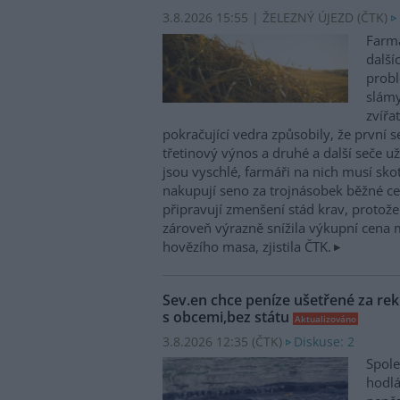
3.8.2026 15:55 | ŽELEZNÝ ÚJEZD (
ČTK
)
Farmá
další
probl
slám
zvířa
pokračující vedra způsobily, že první 
třetinový výnos a druhé a další seče 
jsou vyschlé, farmáři na nich musí sko
nakupují seno za trojnásobek běžné cen
připravují zmenšení stád krav, protož
zároveň výrazně snížila výkupní cena 
hovězího masa, zjistila ČTK.
Sev.en chce peníze ušetřené za rek
s obcemi,bez státu
Aktualizováno
3.8.2026 12:35 (
ČTK
)
Diskuse: 2
Spole
hodlá