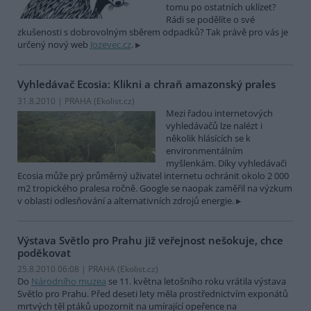
tomu po ostatních uklízet?
Rádi se podělíte o své
zkušenosti s dobrovolným sběrem odpadků? Tak právě pro vás je
určený nový web
Jozevec.cz
.
Vyhledávač Ecosia: Klikni a chraň amazonský prales
31.8.2010 | PRAHA (
Ekolist.cz
)
Mezi řadou internetových
vyhledávačů lze nalézt i
několik hlásících se k
environmentálním
myšlenkám. Díky vyhledávači
Ecosia může prý průměrný uživatel internetu ochránit okolo 2 000
m2 tropického pralesa ročně. Google se naopak zaměřil na výzkum
v oblasti odlesňování a alternativních zdrojů energie.
Výstava Světlo pro Prahu již veřejnost nešokuje, chce
poděkovat
25.8.2010 06:08 | PRAHA (
Ekolist.cz
)
Do
Národního muzea
se 11. května letošního roku vrátila výstava
Světlo pro Prahu. Před deseti lety měla prostřednictvím exponátů
mrtvých těl ptáků upozornit na umírající opeřence na