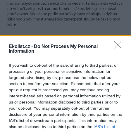
nechráněných sloupech elektrického vedení. Tenkrát měla výstava
otevřít oči veřejnosti a pomoci změnit zákon, letos jde o způsob
poděkování. Situace se podle autorů výstavy zlepšuje, i když na
zákonnou povinnost energetiků zabezpečit sloupy se čekalo osm
let.
Výstava Městské zásahy: Jak znovu zlidštit město?
Ekolist.cz -
Do Not Process My Personal
6.8.2010 13:13 | PRAHA (
Ekolist.cz
)
Information
DOX – Centrum současného umění
v Praze prodloužilo výstavu
Městské zásahy Praha 2010
. Návrhy, jak architektonicky vylepšit
konkrétní problematické místo v pražské městské zástavbě, budou
If you wish to opt-out of the sale, sharing to third parties, or
veřejnosti přístupny nově do 30. srpna 2010.
processing of your personal or sensitive information for
targeted advertising by us, please use the below opt-out
section to confirm your selection. Please note that after your
Guerilla gardening: partyzánský způsob městského
opt-out request is processed you may continue seeing
zahradničení
interest-based ads based on personal information utilized by
3.8.2010 | PRAHA (
Ekolist.cz
)
us or personal information disclosed to third parties prior to
Občanská angažovanost,
společenský protest i prostá
your opt-out. You may separately opt-out of the further
záliba v zahradničení – to jsou
disclosure of your personal information by third parties on the
hlavní důvody, proč se lidé ve
IAB’s list of downstream participants. This information may
městech rozhodnou
also be disclosed by us to third parties on the
IAB’s List of
vytáhnout motyčky a osadí zanedbané místo ve svém okolí