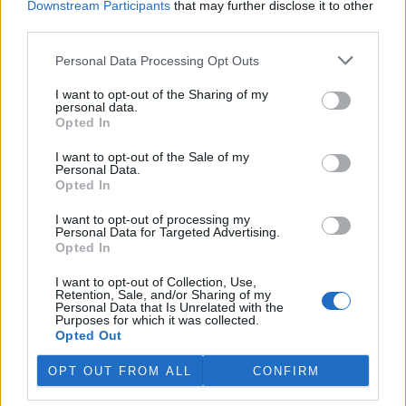
Downstream Participants
that may further disclose it to other
květinami. Rostliny sázejí na vlastní pěst, bez svolení či vědomí
third parties.
majitele pozemku. Odměnou jim je jen dobrý pocit. Takové je
kouzlo guerilla gardeningu.
Personal Data Processing Opt Outs
Absolut Green – ekopísmo od Greenpeace, které šetří
I want to opt-out of the Sharing of my
personal data.
toner. Nesmysl, říkají odborníci
Opted In
29.7.2010 | PRAHA (
Ekolist.cz
)
Ekologická organizace Greenpeace
v červenci představila
I want to opt-out of the Sale of my
„ekologické“ písmo Absolut Green
, které má uspořit až 30 % toneru
Personal Data.
či inkoustu při tisku dokumentu. Podle odborníků na písma a tisk
Opted In
je to nesmysl. Výpočet také ukázal, že mnohem úspornějším
písmem než Absolut Green je obyčejný
Times New Roman
.
I want to opt-out of processing my
Organizace Greenpeace si je omezení svého písma vědoma a
Personal Data for Targeted Advertising.
připravuje úsporný font typu Times New Roman.
Opted In
I want to opt-out of Collection, Use,
Retention, Sale, and/or Sharing of my
Manuál radí, jak udělat hudební festival zeleně
Personal Data that Is Unrelated with the
Purposes for which it was collected.
16.7.2010 15:45 | PRAHA (
Ekolist.cz
)
Opted Out
Jak na festivalech šetrně hospodařit s vodou, omezit odpady, šetřit
energiemi, výhodněji nakupovat a inspirovat návštěvníky k
šetrnému chování k životnímu prostředí? Na tyto otázky odpovídá
OPT OUT FROM ALL
CONFIRM
nová publikace
občanského sdružení Konopa
určená především
organizátorům různorodých kulturních akcí.