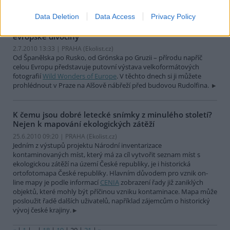
Data Deletion
Data Access
Privacy Policy
Před pražským Rudolfinem narazíte na „Zázraky
evropské divočiny“
2.7.2010 13:33 | PRAHA (
Ekolist.cz
)
Od Španělska po Rusko, od Grónska po Gruzii – přírodu napříč
celou Evropu představuje putovní výstava velkoformátových
fotografií
Wild Wonders of Europe
. V těchto dnech si ji můžete
prohlédnout v Praze na Alšově nábřeží před budovou Rudolfina.
K čemu jsou dobré letecké snímky z minulého století?
Nejen k mapování ekologických zátěží
25.6.2010 09:20 | PRAHA (
Ekolist.cz
)
Jedním z výstupů projektu Národní inventarizace
kontaminovaných míst, který má za cíl vytvořit seznam míst s
ekologickou zátěží na území České republiky, je i historická
ortofotomapa České republiky. Hlavním důvodem pro vznik on-
line mapy je podle informací
CENIA
zobrazení řady již zaniklých
objektů, které mohly být příčinou vzniku kontaminace. Mapa může
posloužit řadě dalších uživatelů, například zájemcům o historický
vývoj české krajiny.
«
|
1
|
..
|
18
|
19
|
20
|
21
|
»