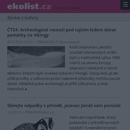
☰
/
kultura
/
zprávy
Zprávy z kultury
ČT24: Archeologové nestačí pod tajícím ledem sbírat
památky na Vikingy
20.9.2010 10:51 | PRAHA/OSLO (
Ecomonitor
)
Kvůli oteplování, jakožto
součásti klimatických změn,
bylo v nadmořské výšce 1800
metrů na severu Evropy
objeveno nečekané a cenné
dědictví, kterým bylo lovecké vybavení Vikingů. Ústup ledu je ale
příliš prudký, a odborníci proto nalezené předměty mohou pouze
sbírat. Vědecká práce archeologů je příliš zdlouhavá, a tedy
nemožná.
Sbírejte odpadky v přírodě, jezevec Jonáš vám pomůže
3.9.2010 | PRAHA (
Ekolist.cz
)
Vadí vám nepořádek, který
potkáváte v přírodě na svých
cestách? A nemáte nic proti