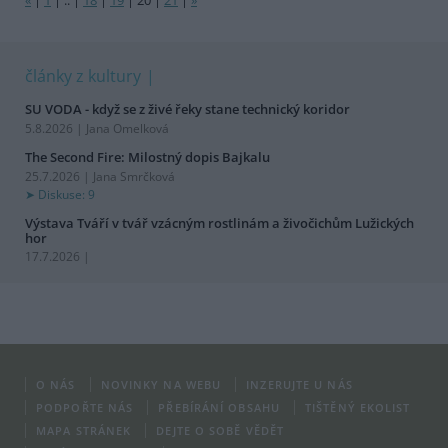
články z kultury
SU VODA - když se z živé řeky stane technický koridor
5.8.2026 | Jana Omelková
The Second Fire: Milostný dopis Bajkalu
25.7.2026 | Jana Smrčková
Diskuse: 9
Výstava Tváří v tvář vzácným rostlinám a živočichům Lužických
hor
17.7.2026 |
O NÁS
NOVINKY NA WEBU
INZERUJTE U NÁS
PODPOŘTE NÁS
PŘEBÍRÁNÍ OBSAHU
TIŠTĚNÝ EKOLIST
MAPA STRÁNEK
DEJTE O SOBĚ VĚDĚT