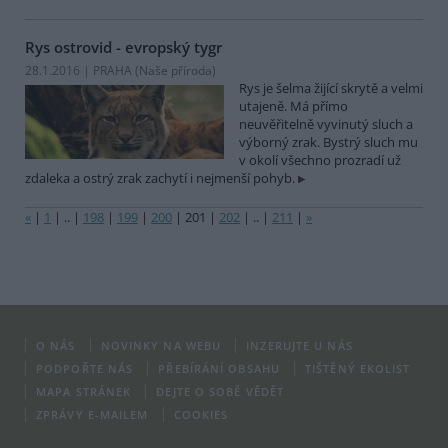
Rys ostrovid - evropský tygr
28.1.2016 | PRAHA (
Naše příroda
)
Rys je šelma žijící skrytě a velmi
utajeně. Má přímo
neuvěřitelně vyvinutý sluch a
výborný zrak. Bystrý sluch mu
v okolí všechno prozradí už
zdaleka a ostrý zrak zachytí i nejmenší pohyb.
«
|
1
|
..
|
198
|
199
|
200
|
201
|
202
|
..
|
211
|
»
O NÁS
NOVINKY NA WEBU
INZERUJTE U NÁS
PODPOŘTE NÁS
PŘEBÍRÁNÍ OBSAHU
TIŠTĚNÝ EKOLIST
MAPA STRÁNEK
DEJTE O SOBĚ VĚDĚT
ZPRÁVY E-MAILEM
COOKIES