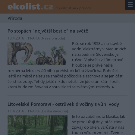
☰
/
publicistika
/
příroda
Příroda
Po stopách "největší bestie" na světě
18.4.2016 | PRAHA (
Naše příroda
)
Píše se rok 1958 a na stavbě
vodní elektrárny v Madunicích
na západním Slovensku je
rušno. V píscích v 19metrové
hloubce se právě našla
rozměrná lebka zvláštního prehistorického živočicha. Bohužel,
ještě na místě nálezu se značně poškodila a zachovala se jen část
čelisti se zuby. Tehdy ještě nikdo netušil, že jde o unikátní fosilii,
která bude zmiňovaná v souvislosti se světovými rekordy.
Litovelské Pomoraví - ostrůvek divočiny s vůni vody
11.4.2016 | PRAHA (
Česká divočina
)
Je to už zaběhnutá klasika. Jak
se prodlužují dny, ptáci ráno
zpívají do oken, vzrůstá v nás
touha někam zmizet. Zveme