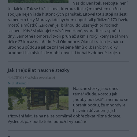
Vás do Benátek. Nebojte, není
to daleko. Tak se říká i Litovli, kterou s italským městem na řece
spojuje nejen řada historických památek. Litovel totiž stojí na šesti
ramenech řeky Moravy, kde bychom napočítali přibližně 170 lávek,
mostů a můstků. Zároveň je i bránou do úžasných přírodních
scenérií. Když si plánujete návštěvu Hané, vyhraďte si aspoň tři
dny. Samotné Pomoraví tvoří pruh až 8 km široký, který se táhne v
délce 27 km až na předměstí Olomouce. Okolní krajina je známá
úrodnou půdou a jak ze známé série filmů o „básnících“, díky
úrodnosti si místní lidé mohli dovolit i bohatě zdobené kroje.
Jak (ne)dělat naučné stezky
4.4.2016 (
Pražská evvoluce
)
Diskuse: 1
Naučné stezky jsou dnes
téměř všude. Rostou jak
„houby po dešti“ a nemohu se
ubránit pocitu, že mnohdy je
hlavním důvodem jejich
zřizování fakt, že na ně lze poměrně dobře získat různé dotace.
Výsledek pak podle toho bohužel vypadá.