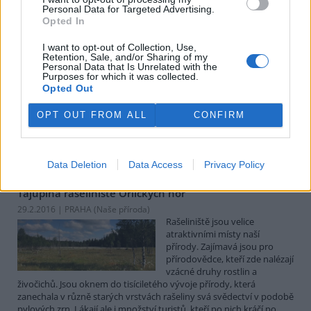
Personal Data for Targeted Advertising.
depresivní
Opted In
7.3.2016 (
Ekolist.cz
)
Moře na Borneu je krásné,
I want to opt-out of Collection, Use,
svobodné, někdy klidné, jindy
Retention, Sale, and/or Sharing of my
hřmící. Skrze průzračnou vodu
Personal Data that Is Unrelated with the
Purposes for which it was collected.
vidím korály, ryby a dokonce i
Opted Out
rejnoka. Nad hladinu vyskočilo
hejno malinkatých létajících rybek, někdy z lodi pozoruju skotačící
delfíny. Když se poštěstí, potkáme i velrybu. Jsou tu kosatky,
OPT OUT FROM ALL
CONFIRM
plejtváci i vorvani. Dohromady 23 druhů kytovců v oblasti o
velikosti 285 000 hektarů. Je to ráj, kde se na ochranu přírody moc
nehledí.
Data Deletion
Data Access
Privacy Policy
Tajuplná rašeliniště Orlických hor
29.2.2016 | PRAHA (
Naše příroda
)
Rašeliniště jsou velice
atraktivními místy naší
přírody. Zajímavá jsou pro
přírodovědce, kteří zde nalézají
vzácné druhy rostlin a
živočichů. Jsou oknem do tisíciletého vývoje přírody, která
zanechala v různě starých vrstvách rašeliny svá svědectví v podobě
pylových zrn. Lákají ale i množství turistů, kteří po nich kráčí po