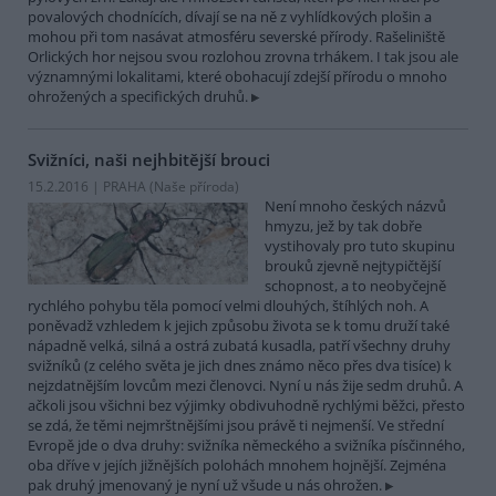
povalových chodnících, dívají se na ně z vyhlídkových plošin a
mohou při tom nasávat atmosféru severské přírody. Rašeliniště
Orlických hor nejsou svou rozlohou zrovna trhákem. I tak jsou ale
významnými lokalitami, které obohacují zdejší přírodu o mnoho
ohrožených a specifických druhů.
Svižníci, naši nejhbitější brouci
15.2.2016 | PRAHA (
Naše příroda
)
Není mnoho českých názvů
hmyzu, jež by tak dobře
vystihovaly pro tuto skupinu
brouků zjevně nejtypičtější
schopnost, a to neobyčejně
rychlého pohybu těla pomocí velmi dlouhých, štíhlých noh. A
poněvadž vzhledem k jejich způsobu života se k tomu druží také
nápadně velká, silná a ostrá zubatá kusadla, patří všechny druhy
svižníků (z celého světa je jich dnes známo něco přes dva tisíce) k
nejzdatnějším lovcům mezi členovci. Nyní u nás žije sedm druhů. A
ačkoli jsou všichni bez výjimky obdivuhodně rychlými běžci, přesto
se zdá, že těmi nejmrštnějšími jsou právě ti nejmenší. Ve střední
Evropě jde o dva druhy: svižníka německého a svižníka písčinného,
oba dříve v jejích jižnějších polohách mnohem hojnější. Zejména
pak druhý jmenovaný je nyní už všude u nás ohrožen.