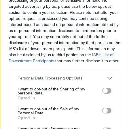
processing of your personal or sensitive information for
snadné a nikdy nebudeme schopni přepočítat služby přírody do
haléře. Je to stejné jako nemůžeme vyjádřit hodnotu zámku
targeted advertising by us, please use the below opt-out
Hluboká jen čistě finančně. Je jasné, že vždycky zůstanou věci,
section to confirm your selection. Please note that after your
které nelze přepočítat na peníze – celou historii, estetiku, etiku,
opt-out request is processed you may continue seeing
morálku, dobrý pocit… Ale rozhodně tu jsou služby přírody, které
interest-based ads based on personal information utilized by
ocenit dokážeme.
us or personal information disclosed to third parties prior to
your opt-out. You may separately opt-out of the further
disclosure of your personal information by third parties on the
Kolik je v Krkonoších ptáků? Kde najdeme nejvíce
netopýrů a motýlů? A kudy chodí jeleni?
IAB’s list of downstream participants. This information may
also be disclosed by us to third parties on the
IAB’s List of
11.3.2016 (
Ekolist.cz
)
Krkonoše. Celkem 23 druhů
Downstream Participants
that may further disclose it to other
motýlů je nezvěstných nebo
third parties.
vymřelo. Mezi nejrozšířenější a
nejhojnější patří bělásci,
Personal Data Processing Opt Outs
babočky, žluťásek řešetlákový
a okáč pýrový. Poznatky z ptačí říše ukazují, že z Krkonoš vymizeli
I want to opt-out of the Sharing of my
tetřevi a ubývají čejky a koroptve, naopak poprvé bylo prokázáno
personal data.
hnízdění jeřába popelavého a datlíka tříprstého. Průměrný
Opted In
krkonošský jelen ujde zhruba 3 km za den a nejraději se skrývá v
křoví. Správa Krkonošského národního parku představuje
I want to opt-out of the Sale of my
výsledky unikátního zkoumání krkonošské přírody.
Personal Data.
Opted In
Jaké je to být bioložkou na Borneu? Skvělé. A
I want to opt-out of processing my