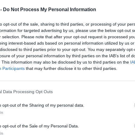
 -
Do Not Process My Personal Information
velký je hlodavec velikosti
na z čeledi plchovitých, která
nás celkem čtyři zástupce.
to opt-out of the sale, sharing to third parties, or processing of your per
ni plši jsou velmi vzácní a
formation for targeted advertising by us, please use the below opt-out s
aví savci a česká legislativa je
r selection. Please note that after your opt-out request is processed y
ruhy živočichů. Plch velký je u
eing interest-based ads based on personal information utilized by us or
hů, avšak svým způsobem
disclosed to third parties prior to your opt-out. You may separately opt-
losure of your personal information by third parties on the IAB’s list of
. This information may also be disclosed by us to third parties on the
IA
Participants
that may further disclose it to other third parties.
it do divočiny
l Data Processing Opt Outs
 lidé považují za nejkrásnější
í podzim – stromy se halí do
o opt-out of the Sharing of my personal data.
é palety tónů a na lesy jen hýří
In
mi. Jedním z míst, kde místo
ka vládne příroda, je
o opt-out of the Sale of my Personal Data.
zejména v Národní přírodní
 kousky divočiny. Hluboké
In