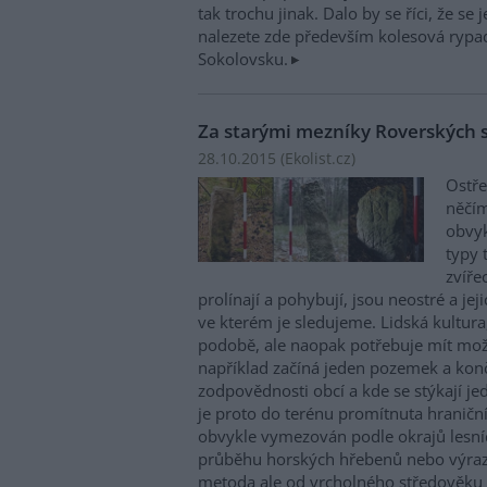
tak trochu jinak. Dalo by se říci, že se
nalezete zde především kolesová rypadl
Sokolovsku.
Za starými mezníky Roverských 
28.10.2015 (
Ekolist.cz
)
Ostře
něčím
obvyk
typy 
zvíře
prolínají a pohybují, jsou neostré a jej
ve kterém je sledujeme. Lidská kultur
podobě, ale naopak potřebuje mít mož
například začíná jeden pozemek a končí
zodpovědnosti obcí a kde se stýkají jedn
je proto do terénu promítnuta hraniční
obvykle vymezován podle okrajů lesní
průběhu horských hřebenů nebo výrazn
metoda ale od vrcholného středověku p