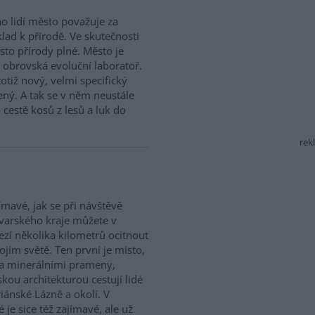
 lidí město považuje za
klad k přírodě. Ve skutečnosti
sto přírody plné. Město je
 obrovská evoluční laboratoř.
 totiž nový, velmi specifický
lený. A tak se v něm neustále
cestě kosů z lesů a luk do
rek
jímavé, jak se při návštěvě
varského kraje můžete v
zí několika kilometrů ocitnout
ojím světě. Ten první je místo,
a minerálními prameny,
kou architekturou cestují lidé
iánské Lázně a okolí. V
je sice též zajímavé, ale už