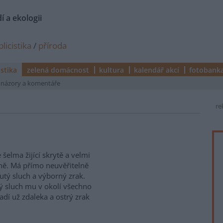
í a ekologii
licistika
/
příroda
istika
zelená domácnost
kultura
kalendář akcí
fotobank
názory a komentáře
re
e šelma žijící skrytě a velmi
ně. Má přímo neuvěřitelně
utý sluch a výborný zrak.
ý sluch mu v okolí všechno
adí už zdaleka a ostrý zrak