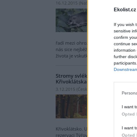
16.12.2015 (
Naše příroda
)
Ekolist.cz
Plch 
potka
má u 
If you wish 
Všich
sensitive in
zajím
confirm you
řadí mezi ohrožené či silně ohrožené d
continue se
nás sice nejběžnějším zástupcem plc
information 
života je vskutku jedinečný.
further disc
participants
Downstream 
Stromy svlékají šaty, je čas vyraz
Křivoklátska
3.12.2015 (
Česká divočina
)
Persona
Mnozí
obdob
I want t
pestr
Opted 
barva
člově
I want t
Křivoklátsko. Ukrývá unikátní místa, 
rezervaci Týřov se skrývají opravdové
Opted 