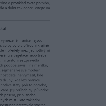
 jedná o protiklad světa prvního,
a a důlní zakladače. Vítejte na
skal
 vymezené hranice nejsou
, co by bylo v přírodní krajině
lé – předěly mezi jednotlivými
terénu a vegetace nebo třeba
cími teritorii se zpravidla
ich podoba závisí i na měřítku,
a, zejména ve své moderní
nost detailně vymezit, kde
 druhý, kde leží hranice
otlivé státy. Je-li to potřeba,
 čára. Její průběh byl původně
ch pásem, přibližného
ých míst. Tato základní
ostupně přestávala stačit a