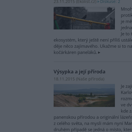
Diskuse: 2
23.11.2015 (
Ekolist.cz
)
Mnoho
proti
je mě
jedna
Je to
ekosystém, který ještě není příliš ustá
děje něco zajímavého. Ukažme si to na 
kočárkáren paneláků.
Výsypka a její příroda
18.11.2015 (
Naše příroda
)
Je za
Karlo
rozme
ve dv
kde z
panenskou přírodou a originální lázeňs
z celého světa, na mysli mám nyní Mar
druhém případě se jedná o místo, které 