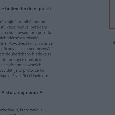
se bojíme ho do ní pustit
ké krajině probíhá mnoho
sů, které nemusí být lidem
 po chuti, ovšem pro přírodu
blahodárné a v zásadě
tné. Povodně, laviny, vichřice,
rek
í přírody a jejich neomezování
c z dlouhodobého hlediska za
u při mnohých dnešních
z nejvíce omezovaných
ovídat, je to proto, že ho
pe než vichřici či laviny.
í? A která nejméně? A
ozhodnout, které zvíře je