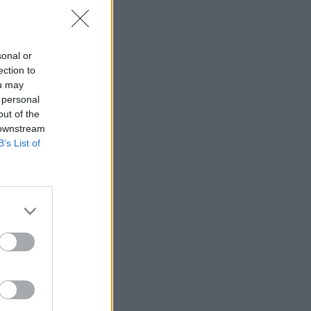
sonal or
ection to
ou may
 personal
out of the
 downstream
B’s List of