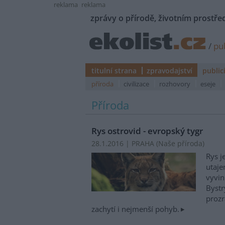
reklama
reklama
zprávy o přírodě, životním prostřed
/
pub
titulní strana
zpravodajství
public
příroda
civilizace
rozhovory
eseje
Příroda
Rys ostrovid - evropský tygr
28.1.2016 | PRAHA (
Naše příroda
)
Rys j
utaje
vyvin
Bystr
prozr
zachytí i nejmenší pohyb.