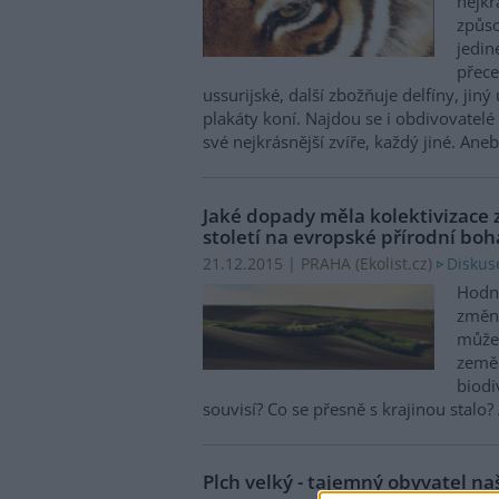
nejkr
způso
jedin
přece
ussurijské, další zbožňuje delfíny, jin
plakáty koní. Najdou se i obdivovatelé
své nejkrásnější zvíře, každý jiné. Ane
Jaké dopady měla kolektivizace
století na evropské přírodní boh
Diskus
21.12.2015 | PRAHA (
Ekolist.cz
)
Hodně
změni
může 
zeměd
biodi
souvisí? Co se přesně s krajinou stalo
Plch velký - tajemný obyvatel na