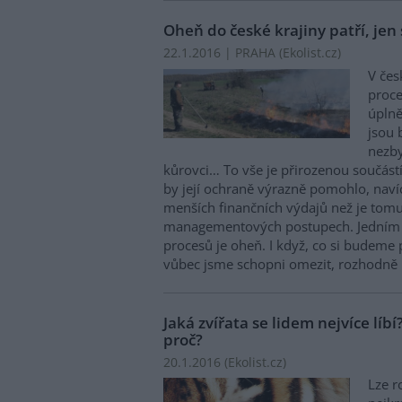
Oheň do české krajiny patří, jen 
22.1.2016 | PRAHA (
Ekolist.cz
)
V čes
proce
úplně
jsou 
nezby
kůrovci… To vše je přirozenou součást
by její ochraně výrazně pomohlo, naví
menších finančních výdajů než je tom
managementových postupech. Jedním 
procesů je oheň. I když, co si budeme p
vůbec jsme schopni omezit, rozhodně lé
Jaká zvířata se lidem nejvíce líb
proč?
20.1.2016 (
Ekolist.cz
)
Lze r