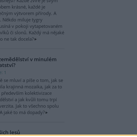
ásnější? Každé zvíře je svým
bem krásné, každé je
ečným výtvorem přírody. A
. Někdo miluje tygry
ý usíná v pokoji vytapetovaném
 vlků či slonů. Každý má nějaké
bo ne tak docela?
 zemědělství v minulém
atství?
e: 1
 se mluví a píše o tom, jak se
la krajinná mozaika, jak za to
především kolektivizace
ělství a jak kvůli tomu trpí
verzita. Jak to všechno spolu
? A jaké to má dopady?
šich lesů