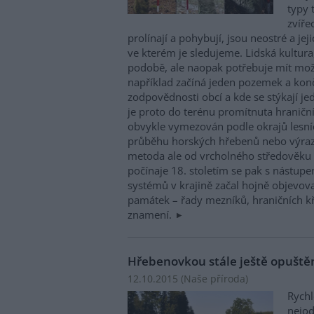
typy 
zvíře
prolínají a pohybují, jsou neostré a jej
ve kterém je sledujeme. Lidská kultur
podobě, ale naopak potřebuje mít mož
například začíná jeden pozemek a končí
zodpovědnosti obcí a kde se stýkají jedn
je proto do terénu promítnuta hraniční
obvykle vymezován podle okrajů lesní
průběhu horských hřebenů nebo výrazn
metoda ale od vrcholného středověku p
počínaje 18. stoletím se pak s nástup
systémů v krajině začal hojně objevo
památek – řady mezníků, hraničních kř
znamení.
Hřebenovkou stále ještě opuště
12.10.2015 (
Naše příroda
)
Rychl
nejod