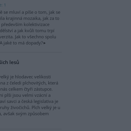
e: 1
 se mluví a píše o tom, jak se
la krajinná mozaika, jak za to
především kolektivizace
ělství a jak kvůli tomu trpí
verzita. Jak to všechno spolu
? A jaké to má dopady?
šich lesů
velký je hlodavec velikosti
na z čeledi plchovitých, která
nás celkem čtyři zástupce.
ni plši jsou velmi vzácní a
aví savci a česká legislativa je
ruhy živočichů. Plch velký je u
hů, avšak svým způsobem