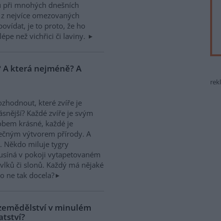
u při mnohých dnešních
z nejvíce omezovaných
ovídat, je to proto, že ho
pe než vichřici či laviny.
í? A která nejméně? A
rek
ozhodnout, které zvíře je
ásnější? Každé zvíře je svým
bem krásné, každé je
ečným výtvorem přírody. A
. Někdo miluje tygry
ý usíná v pokoji vytapetovaném
 vlků či slonů. Každý má nějaké
bo ne tak docela?
 zemědělství v minulém
atství?