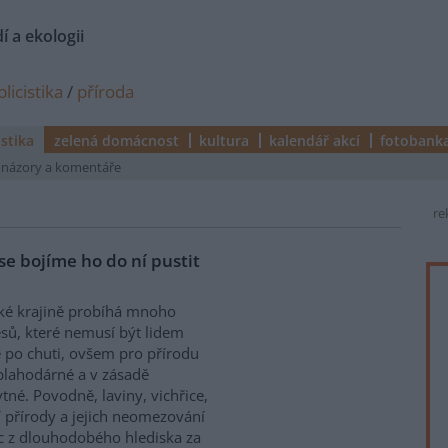
í a ekologii
licistika
/
příroda
istika
zelená domácnost
kultura
kalendář akcí
fotobank
názory a komentáře
re
se bojíme ho do ní pustit
ké krajině probíhá mnoho
sů, které nemusí být lidem
 po chuti, ovšem pro přírodu
blahodárné a v zásadě
tné. Povodně, laviny, vichřice,
í přírody a jejich neomezování
c z dlouhodobého hlediska za