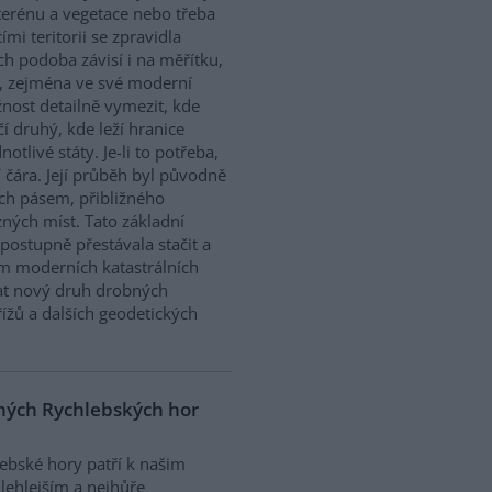
terénu a vegetace nebo třeba
cími teritorii se zpravidla
ich podoba závisí i na měřítku,
a, zejména ve své moderní
nost detailně vymezit, kde
 druhý, kde leží hranice
otlivé státy. Je-li to potřeba,
 čára. Její průběh byl původně
ch pásem, přibližného
ých míst. Tato základní
ostupně přestávala stačit a
em moderních katastrálních
vat nový druh drobných
ížů a dalších geodetických
ných Rychlebských hor
ebské hory patří k našim
lehlejším a nejhůře