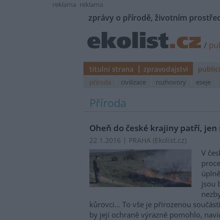
reklama
reklama
zprávy o přírodě, životním prostřed
/
pub
titulní strana
zpravodajství
public
příroda
civilizace
rozhovory
eseje
Příroda
Oheň do české krajiny patří, jen 
22.1.2016 | PRAHA (
Ekolist.cz
)
V čes
proce
úplně
jsou 
nezby
kůrovci… To vše je přirozenou součást
by její ochraně výrazně pomohlo, naví