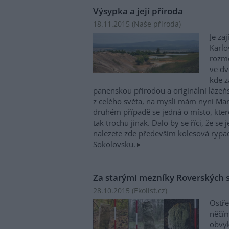
Výsypka a její příroda
18.11.2015 (
Naše příroda
)
Je za
Karlo
rozme
ve dv
kde z
panenskou přírodou a originální lázeňs
z celého světa, na mysli mám nyní Mar
druhém případě se jedná o místo, které 
tak trochu jinak. Dalo by se říci, že se
nalezete zde především kolesová rypadl
Sokolovsku.
Za starými mezníky Roverských 
28.10.2015 (
Ekolist.cz
)
Ostře
něčím
obvyk