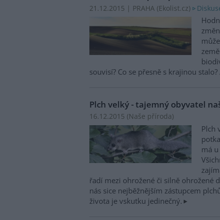
Diskus
21.12.2015 | PRAHA (
Ekolist.cz
)
Hodně
změni
může 
zeměd
biodi
souvisí? Co se přesně s krajinou stalo
Plch velký - tajemný obyvatel na
16.12.2015 (
Naše příroda
)
Plch 
potka
má u 
Všich
zajím
řadí mezi ohrožené či silně ohrožené d
nás sice nejběžnějším zástupcem plc
života je vskutku jedinečný.