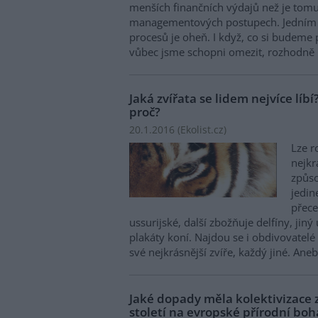
menších finančních výdajů než je tom
managementových postupech. Jedním 
procesů je oheň. I když, co si budeme p
vůbec jsme schopni omezit, rozhodně lé
Jaká zvířata se lidem nejvíce líb
proč?
20.1.2016 (
Ekolist.cz
)
Lze r
nejkr
způso
jedin
přece
ussurijské, další zbožňuje delfíny, jin
plakáty koní. Najdou se i obdivovatelé
své nejkrásnější zvíře, každý jiné. Ane
Jaké dopady měla kolektivizace
století na evropské přírodní boh