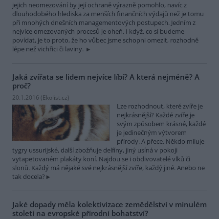
jejich neomezování by její ochraně výrazně pomohlo, navíc z
dlouhodobého hlediska za menších finančních výdajů než je tomu
při mnohých dnešních managementových postupech. Jedním z
nejvíce omezovaných procesů je oheň. I když, co si budeme
povídat, je to proto, že ho vůbec jsme schopni omezit, rozhodně
lépe než vichřici či laviny.
Jaká zvířata se lidem nejvíce líbí? A která nejméně? A
proč?
20.1.2016 (
Ekolist.cz
)
Lze rozhodnout, které zvíře je
nejkrásnější? Každé zvíře je
svým způsobem krásné, každé
je jedinečným výtvorem
přírody. A přece. Někdo miluje
tygry ussurijské, další zbožňuje delfíny, jiný usíná v pokoji
vytapetovaném plakáty koní. Najdou se i obdivovatelé vlků či
slonů. Každý má nějaké své nejkrásnější zvíře, každý jiné. Anebo ne
tak docela?
Jaké dopady měla kolektivizace zemědělství v minulém
století na evropské přírodní bohatství?