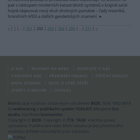
pak s nástupem moderních katastrálních systémů v krajině začal
hojně objevovat nový druh drobných památek – řady mezníků,
hraničních křížů a dalších geodetických znamení.
«
|
1
|
..
|
201
|
202
|
203
|
204
|
205
|
..
|
211
|
»
O NÁS
NOVINKY NA WEBU
INZERUJTE U NÁS
PODPOŘTE NÁS
PŘEBÍRÁNÍ OBSAHU
TIŠTĚNÝ EKOLIST
MAPA STRÁNEK
DEJTE O SOBĚ VĚDĚT
ZPRÁVY E-MAILEM
COOKIES
Ekolist.cz
je vydáván občanským sdružením
BEZK
. ISSN 1802-9019.
Za
webhosting
a
publikační systém TOOLKIT
děkujeme
Ecn
studiu
. Navštivte
Ecomonitor
.
Copyright ©
BEZK
. Copyright ©
ČTK
,
TASR
. Všechna práva
vyhrazena. Publikování nebo šíření obsahu je bez předchozího
souhlasu držitele autorských práv zakázáno.