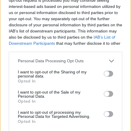
opt-out request is processed you may continue seeing
Křivoklátska
interest-based ads based on personal information utilized by
3.12.2015 (
Česká divočina
)
us or personal information disclosed to third parties prior to
Mnozí lidé považují za
your opt-out. You may separately opt-out of the further
nejkrásnější období podzim –
stromy se halí do pestré palety
disclosure of your personal information by third parties on the
tónů a na lesy jen hýří
IAB’s list of downstream participants. This information may
barvami. Jedním z míst, kde
also be disclosed by us to third parties on the
IAB’s List of
místo člověka vládne příroda, je Křivoklátsko. Ukrývá unikátní
Downstream Participants
that may further disclose it to other
místa, zejména v Národní přírodní rezervaci Týřov se skrývají
third parties.
opravdové kousky divočiny. Hluboké údolí se vine od řeky
Berounky a rozvětvuje se do postranních roklí se skalnatými srázy.
Personal Data Processing Opt Outs
Oupořský potok je domovem našeho původního, kriticky
ohroženého raka kamenáče. Na svazích rezervace roste na 400
silně ohrožených tisů červených. Nad údolím se rozkládají suché
I want to opt-out of the Sharing of my
personal data.
skalní stepi, které za několik měsíců pokryje koniklec luční.
Opted In
I want to opt-out of the Sale of my
Nadějí Moldavska je jeho zemědělství
Personal Data.
30.11.2015 (
Ekolist.cz
)
Opted In
Co si má o Moldavsku myslet
ten, který neměl možnost tuto
I want to opt-out of processing my
Personal Data for Targeted Advertising.
zemi navštívit? V lepším
Opted In
případě si mnozí spojí
Moldavsko s velmi chutným