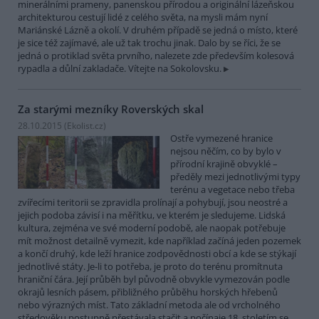
minerálními prameny, panenskou přírodou a originální lázeňskou
architekturou cestují lidé z celého světa, na mysli mám nyní
Mariánské Lázně a okolí. V druhém případě se jedná o místo, které
je sice též zajímavé, ale už tak trochu jinak. Dalo by se říci, že se
jedná o protiklad světa prvního, nalezete zde především kolesová
rypadla a důlní zakladače. Vítejte na Sokolovsku.
Za starými mezníky Roverských skal
28.10.2015 (
Ekolist.cz
)
Ostře vymezené hranice
nejsou něčím, co by bylo v
přírodní krajině obvyklé –
předěly mezi jednotlivými typy
terénu a vegetace nebo třeba
zvířecími teritorii se zpravidla prolínají a pohybují, jsou neostré a
jejich podoba závisí i na měřítku, ve kterém je sledujeme. Lidská
kultura, zejména ve své moderní podobě, ale naopak potřebuje
mít možnost detailně vymezit, kde například začíná jeden pozemek
a končí druhý, kde leží hranice zodpovědnosti obcí a kde se stýkají
jednotlivé státy. Je-li to potřeba, je proto do terénu promítnuta
hraniční čára. Její průběh byl původně obvykle vymezován podle
okrajů lesních pásem, přibližného průběhu horských hřebenů
nebo výrazných míst. Tato základní metoda ale od vrcholného
středověku postupně přestávala stačit a počínaje 18. stoletím se