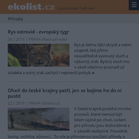
☰
/
publicistika
/
příroda
Příroda
Rys ostrovid - evropský tygr
28.1.2016 | PRAHA (
Naše příroda
)
Rys je šelma žijící skrytě a velmi
utajeně. Má přímo
neuvěřitelně vyvinutý sluch a
výborný zrak. Bystrý sluch mu
v okolí všechno prozradí už
zdaleka a ostrý zrak zachytí i nejmenší pohyb.
Oheň do české krajiny patří, jen se bojíme ho do ní
pustit
22.1.2016 | PRAHA (
Ekolist.cz
)
V české krajině probíhá mnoho
procesů, které nemusí být
lidem úplně po chuti, ovšem
pro přírodu jsou blahodárné a
v zásadě nezbytné. Povodně,
laviny, vichřice, kůrovci… To vše je přirozenou součástí přírody a