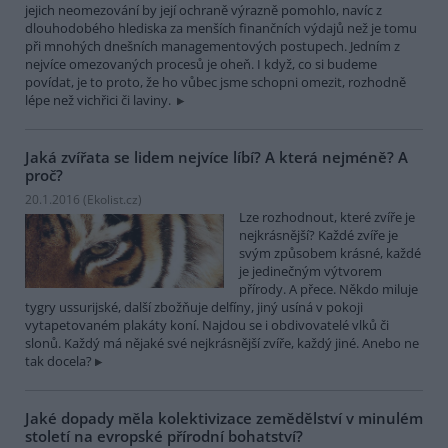
jejich neomezování by její ochraně výrazně pomohlo, navíc z
dlouhodobého hlediska za menších finančních výdajů než je tomu
při mnohých dnešních managementových postupech. Jedním z
nejvíce omezovaných procesů je oheň. I když, co si budeme
povídat, je to proto, že ho vůbec jsme schopni omezit, rozhodně
lépe než vichřici či laviny.
Jaká zvířata se lidem nejvíce líbí? A která nejméně? A
proč?
20.1.2016 (
Ekolist.cz
)
Lze rozhodnout, které zvíře je
nejkrásnější? Každé zvíře je
svým způsobem krásné, každé
je jedinečným výtvorem
přírody. A přece. Někdo miluje
tygry ussurijské, další zbožňuje delfíny, jiný usíná v pokoji
vytapetovaném plakáty koní. Najdou se i obdivovatelé vlků či
slonů. Každý má nějaké své nejkrásnější zvíře, každý jiné. Anebo ne
tak docela?
Jaké dopady měla kolektivizace zemědělství v minulém
století na evropské přírodní bohatství?