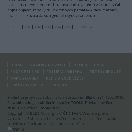
pak s nástupem moderních katastrálních systémů v krajině začal
hojně objevovat nový druh drobných památek – řady mezníků,
hraničních křížů a dalších geodetických znamení.
«
|
1
|
..
|
201
|
202
|
203
|
204
|
205
|
..
|
211
|
»
O NÁS
NOVINKY NA WEBU
INZERUJTE U NÁS
PODPOŘTE NÁS
PŘEBÍRÁNÍ OBSAHU
TIŠTĚNÝ EKOLIST
MAPA STRÁNEK
DEJTE O SOBĚ VĚDĚT
ZPRÁVY E-MAILEM
COOKIES
Ekolist.cz
je vydáván občanským sdružením
BEZK
. ISSN 1802-9019.
Za
webhosting
a
publikační systém TOOLKIT
děkujeme
Ecn
studiu
. Navštivte
Ecomonitor
.
Copyright ©
BEZK
. Copyright ©
ČTK
,
TASR
. Všechna práva
vyhrazena. Publikování nebo šíření obsahu je bez předchozího
souhlasu držitele autorských práv zakázáno.