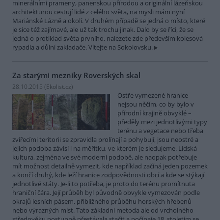
minerálními prameny, panenskou přírodou a originální lázeňskou
architekturou cestují lidé z celého světa, na mysli mám nyní
Mariánské Lázně a okolí. V druhém případě se jedná o místo, které
je sice též zajímavé, ale už tak trochu jinak. Dalo by se říci, že se
jedná o protiklad světa prvního, nalezete zde především kolesová
rypadla a důlní zakladače. Vítejte na Sokolovsku.
Za starými mezníky Roverských skal
28.10.2015 (
Ekolist.cz
)
Ostře vymezené hranice
nejsou něčím, co by bylo v
přírodní krajině obvyklé –
předěly mezi jednotlivými typy
terénu a vegetace nebo třeba
zvířecími teritorii se zpravidla prolínají a pohybují, jsou neostré a
jejich podoba závisí i na měřítku, ve kterém je sledujeme. Lidská
kultura, zejména ve své moderní podobě, ale naopak potřebuje
mít možnost detailně vymezit, kde například začíná jeden pozemek
a končí druhý, kde leží hranice zodpovědnosti obcí a kde se stýkají
jednotlivé státy. Je-li to potřeba, je proto do terénu promítnuta
hraniční čára. Její průběh byl původně obvykle vymezován podle
okrajů lesních pásem, přibližného průběhu horských hřebenů
nebo výrazných míst. Tato základní metoda ale od vrcholného
středověku postupně přestávala stačit a počínaje 18. stoletím se