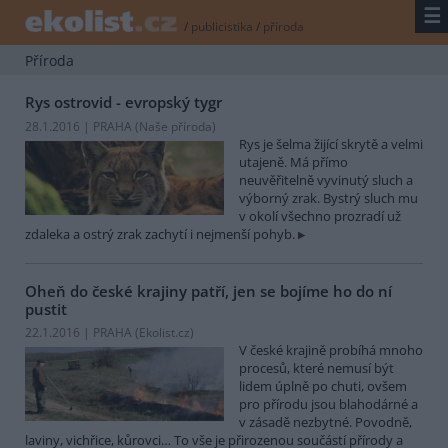
☰
/
publicistika
/
příroda
Příroda
Rys ostrovid - evropský tygr
28.1.2016 | PRAHA (
Naše příroda
)
Rys je šelma žijící skrytě a velmi
utajeně. Má přímo
neuvěřitelně vyvinutý sluch a
výborný zrak. Bystrý sluch mu
v okolí všechno prozradí už
zdaleka a ostrý zrak zachytí i nejmenší pohyb.
Oheň do české krajiny patří, jen se bojíme ho do ní
pustit
22.1.2016 | PRAHA (
Ekolist.cz
)
V české krajině probíhá mnoho
procesů, které nemusí být
lidem úplně po chuti, ovšem
pro přírodu jsou blahodárné a
v zásadě nezbytné. Povodně,
laviny, vichřice, kůrovci… To vše je přirozenou součástí přírody a