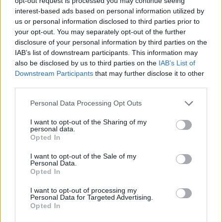
opt-out request is processed you may continue seeing
Křivoklátska
interest-based ads based on personal information utilized by
3.12.2015 (
Česká divočina
)
us or personal information disclosed to third parties prior to
Mnozí lidé považují za
your opt-out. You may separately opt-out of the further
nejkrásnější období podzim –
stromy se halí do pestré palety
disclosure of your personal information by third parties on the
tónů a na lesy jen hýří
IAB’s list of downstream participants. This information may
barvami. Jedním z míst, kde
also be disclosed by us to third parties on the
IAB’s List of
místo člověka vládne příroda, je Křivoklátsko. Ukrývá unikátní
Downstream Participants
that may further disclose it to other
místa, zejména v Národní přírodní rezervaci Týřov se skrývají
third parties.
opravdové kousky divočiny. Hluboké údolí se vine od řeky
Berounky a rozvětvuje se do postranních roklí se skalnatými srázy.
Personal Data Processing Opt Outs
Oupořský potok je domovem našeho původního, kriticky
ohroženého raka kamenáče. Na svazích rezervace roste na 400
silně ohrožených tisů červených. Nad údolím se rozkládají suché
I want to opt-out of the Sharing of my
personal data.
skalní stepi, které za několik měsíců pokryje koniklec luční.
Opted In
I want to opt-out of the Sale of my
Nadějí Moldavska je jeho zemědělství
Personal Data.
30.11.2015 (
Ekolist.cz
)
Opted In
Co si má o Moldavsku myslet
ten, který neměl možnost tuto
I want to opt-out of processing my
Personal Data for Targeted Advertising.
zemi navštívit? V lepším
Opted In
případě si mnozí spojí
Moldavsko s velmi chutným