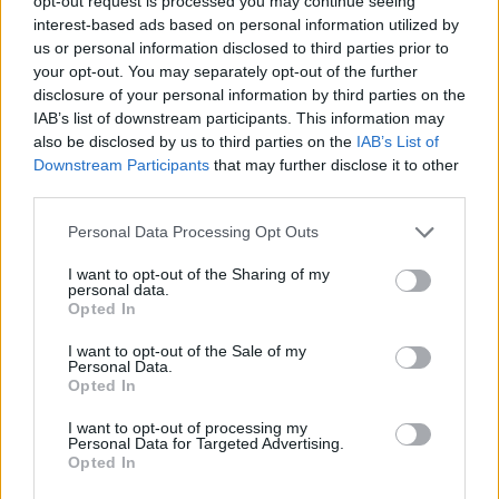
opt-out request is processed you may continue seeing
11.9.2015 | PRAHA (
Ekolist.cz
)
interest-based ads based on personal information utilized by
Diskuse: 8
us or personal information disclosed to third parties prior to
Co myslíte, jaké zvíře nás už po
your opt-out. You may separately opt-out of the further
staletí provází a zásadně
ovlivňuje osud lidské civilizace?
disclosure of your personal information by third parties on the
Určitě vás napadne kůň,
IAB’s list of downstream participants. This information may
dopravní prostředek a
also be disclosed by us to third parties on the
IAB’s List of
prestižní záležitost do válek i do míru. Hovězí dobytek, který
Downstream Participants
that may further disclose it to other
poskytuje maso, mléko, kůži a především v dřívějších staletích
third parties.
hojně využívanou tažnou sílu nebo rohovinu. Prasata, ovce, kozy,
drůbež, psi, kočky… A vzpomněl si někdo na obyčejnou malou
Personal Data Processing Opt Outs
myš? A přece tito drobní savci vstupovali a vstupují do dějin.
I want to opt-out of the Sharing of my
personal data.
Jak probíhá pátrání po invazních rostlinách v praxi?
Opted In
10.9.2015 (Ekocentrum Koniklec)
Nejprve je potřeba si říct, proč
I want to opt-out of the Sale of my
je důležité se něčím takovým
Personal Data.
jako jsou invazní rostliny
Opted In
zabývat. Invazní rostliny jsou
druhy na daném území
I want to opt-out of processing my
Personal Data for Targeted Advertising.
nepůvodní. Byly do něj člověkem jak neúmyslně zavlečené, tak
Opted In
záměrně dovezené a nejčastěji pěstované třeba jako rostliny
okrasné. Snadno se rozmnožují, rychle se šíří, osidlují pro ně