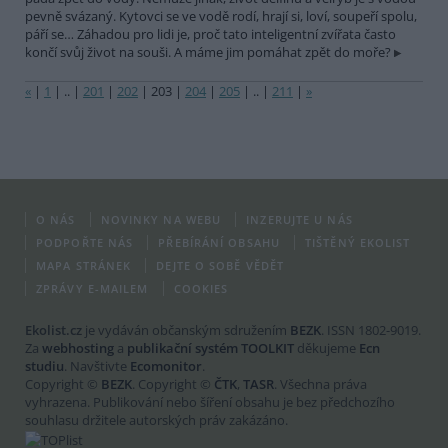
pevně svázaný. Kytovci se ve vodě rodí, hrají si, loví, soupeří spolu,
páří se… Záhadou pro lidi je, proč tato inteligentní zvířata často
končí svůj život na souši. A máme jim pomáhat zpět do moře?
«
|
1
|
..
|
201
|
202
|
203
|
204
|
205
|
..
|
211
|
»
O NÁS
NOVINKY NA WEBU
INZERUJTE U NÁS
PODPOŘTE NÁS
PŘEBÍRÁNÍ OBSAHU
TIŠTĚNÝ EKOLIST
MAPA STRÁNEK
DEJTE O SOBĚ VĚDĚT
ZPRÁVY E-MAILEM
COOKIES
Ekolist.cz
je vydáván občanským sdružením
BEZK
. ISSN 1802-9019.
Za
webhosting
a
publikační systém TOOLKIT
děkujeme
Ecn
studiu
. Navštivte
Ecomonitor
.
Copyright ©
BEZK
. Copyright ©
ČTK
,
TASR
. Všechna práva
vyhrazena. Publikování nebo šíření obsahu je bez předchozího
souhlasu držitele autorských práv zakázáno.