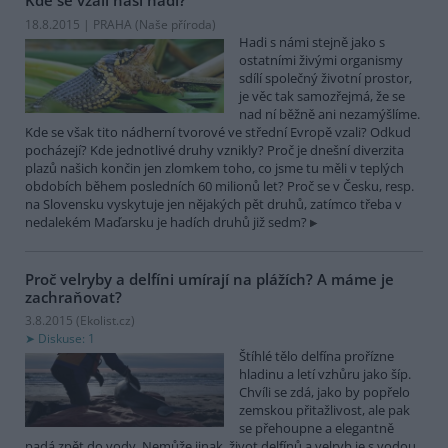
Kde se vzali naši hadi?
18.8.2015 | PRAHA (
Naše příroda
)
Hadi s námi stejně jako s
ostatními živými organismy
sdílí společný životní prostor,
je věc tak samozřejmá, že se
nad ní běžně ani nezamýšlíme.
Kde se však tito nádherní tvorové ve střední Evropě vzali? Odkud
pocházejí? Kde jednotlivé druhy vznikly? Proč je dnešní diverzita
plazů našich končin jen zlomkem toho, co jsme tu měli v teplých
obdobích během posledních 60 milionů let? Proč se v Česku, resp.
na Slovensku vyskytuje jen nějakých pět druhů, zatímco třeba v
nedalekém Maďarsku je hadích druhů již sedm?
Proč velryby a delfíni umírají na plážích? A máme je
zachraňovat?
3.8.2015 (
Ekolist.cz
)
Diskuse: 1
Štíhlé tělo delfína prořízne
hladinu a letí vzhůru jako šíp.
Chvíli se zdá, jako by popřelo
zemskou přitažlivost, ale pak
se přehoupne a elegantně
padá zpět do vody. Nemůže jinak, život delfínů a velryb je s vodou