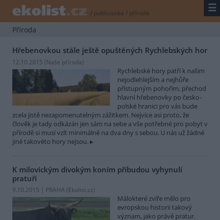
☰
/
publicistika
/
příroda
Příroda
Hřebenovkou stále ještě opuštěných Rychlebských hor
12.10.2015 (
Naše příroda
)
Rychlebské hory patří k našim
nejodlehlejším a nejhůře
přístupným pohořím, přechod
hlavní hřebenovky po česko-
polské hranici pro vás bude
zcela jistě nezapomenutelným zážitkem. Nejvíce asi proto, že
člověk je tady odkázán jen sám na sebe a vše potřebné pro pobyt v
přírodě si musí vzít minimálně na dva dny s sebou. U nás už žádné
jiné takovéto hory nejsou.
K milovickým divokým koním přibudou vyhynulí
pratuři
9.10.2015 | PRAHA (
Ekolist.cz
)
Málokteré zvíře mělo pro
evropskou historii takový
význam, jako právě pratur.