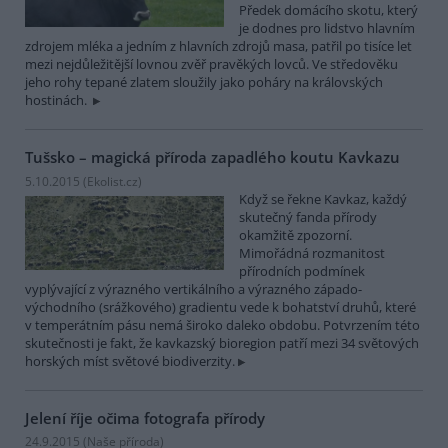
Předek domácího skotu, který
je dodnes pro lidstvo hlavním
zdrojem mléka a jedním z hlavních zdrojů masa, patřil po tisíce let
mezi nejdůležitější lovnou zvěř pravěkých lovců. Ve středověku
jeho rohy tepané zlatem sloužily jako poháry na královských
hostinách.
Tušsko – magická příroda zapadlého koutu Kavkazu
5.10.2015 (
Ekolist.cz
)
Když se řekne Kavkaz, každý
skutečný fanda přírody
okamžitě zpozorní.
Mimořádná rozmanitost
přírodních podmínek
vyplývající z výrazného vertikálního a výrazného západo-
východního (srážkového) gradientu vede k bohatství druhů, které
v temperátním pásu nemá široko daleko obdobu. Potvrzením této
skutečnosti je fakt, že kavkazský bioregion patří mezi 34 světových
horských míst světové biodiverzity.
Jelení říje očima fotografa přírody
24.9.2015 (
Naše příroda
)