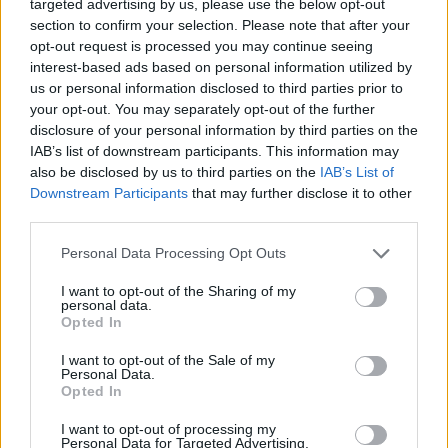
rozmanitost. Mnohé invazní druhy nezřídka způsobují
targeted advertising by us, please use the below opt-out
hospodářské škody, svými monotónními porosty mění krajinný
section to confirm your selection. Please note that after your
ráz a mohou zapříčiňovat zdravotní potíže, jako jsou pylové alergie
opt-out request is processed you may continue seeing
či dotykové reakce.
interest-based ads based on personal information utilized by
us or personal information disclosed to third parties prior to
your opt-out. You may separately opt-out of the further
Jak jsme pozorovali stavbu sršního hnízda
disclosure of your personal information by third parties on the
1.9.2015 (
Naše příroda
)
IAB’s list of downstream participants. This information may
Diskuse: 2
also be disclosed by us to third parties on the
IAB’s List of
Tentokrát jsme měli s dětmi o
prázdninách příležitost
Downstream Participants
that may further disclose it to other
pozorovat stavbu hnízda sršně
third parties.
obecné (Vespa crabro), a to
díky strejdovi, u kterého si v
Personal Data Processing Opt Outs
přístřešku na zahradě začaly budovat hnízdo, už třetí během
posledních čtyř let. Loni tu sršně také jedno hnízdo měly, o nějaký
I want to opt-out of the Sharing of my
kousek dál. Přestože se před nimi má celá rodina stále na pozoru,
personal data.
jejich soužití je harmonické a zatím nemáme žádné špatné
Opted In
zkušenosti.
I want to opt-out of the Sale of my
Personal Data.
Opted In
Kde se vzali naši hadi?
18.8.2015 | PRAHA (
Naše příroda
)
I want to opt-out of processing my
Hadi s námi stejně jako s
Personal Data for Targeted Advertising.