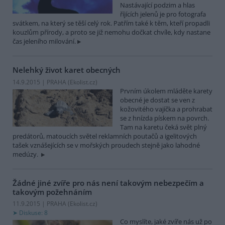
Nastávající podzim a hlas
říjících jelenů je pro fotografa
svátkem, na který se těší celý rok. Patřím také k těm, kteří propadli
kouzlům přírody, a proto se již nemohu dočkat chvíle, kdy nastane
čas jeleního milování.
Nelehký život karet obecných
14.9.2015 | PRAHA (
Ekolist.cz
)
Prvním úkolem mláděte karety
obecné je dostat se ven z
kožovitého vajíčka a prohrabat
se z hnízda pískem na povrch.
Tam na karetu čeká svět plný
predátorů, matoucích světel reklamních poutačů a igelitových
tašek vznášejících se v mořských proudech stejně jako lahodné
medúzy.
Žádné jiné zvíře pro nás není takovým nebezpečím a
takovým požehnáním
11.9.2015 | PRAHA (
Ekolist.cz
)
Diskuse: 8
Co myslíte, jaké zvíře nás už po