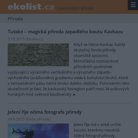
☰
/
publicistika
/
příroda
Příroda
Tušsko – magická příroda zapadlého koutu Kavkazu
5.10.2015 (
Ekolist.cz
)
Když se řekne Kavkaz, každý
skutečný fanda přírody
okamžitě zpozorní.
Mimořádná rozmanitost
přírodních podmínek
vyplývající z výrazného vertikálního a výrazného západo-
východního (srážkového) gradientu vede k bohatství druhů, které
v temperátním pásu nemá široko daleko obdobu. Potvrzením této
skutečnosti je fakt, že kavkazský bioregion patří mezi 34 světových
horských míst světové biodiverzity.
Jelení říje očima fotografa přírody
24.9.2015 (
Naše příroda
)
Jelení říje má v sobě určité
kouzlo, kterému neodolá
žádný fotograf přírody.