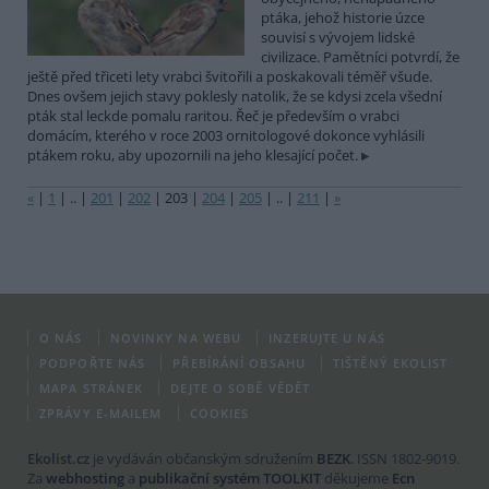
ptáka, jehož historie úzce
souvisí s vývojem lidské
civilizace. Pamětníci potvrdí, že
ještě před třiceti lety vrabci švitořili a poskakovali téměř všude.
Dnes ovšem jejich stavy poklesly natolik, že se kdysi zcela všední
pták stal leckde pomalu raritou. Řeč je především o vrabci
domácím, kterého v roce 2003 ornitologové dokonce vyhlásili
ptákem roku, aby upozornili na jeho klesající počet.
«
|
1
|
..
|
201
|
202
|
203
|
204
|
205
|
..
|
211
|
»
O NÁS
NOVINKY NA WEBU
INZERUJTE U NÁS
PODPOŘTE NÁS
PŘEBÍRÁNÍ OBSAHU
TIŠTĚNÝ EKOLIST
MAPA STRÁNEK
DEJTE O SOBĚ VĚDĚT
ZPRÁVY E-MAILEM
COOKIES
Ekolist.cz
je vydáván občanským sdružením
BEZK
. ISSN 1802-9019.
Za
webhosting
a
publikační systém TOOLKIT
děkujeme
Ecn