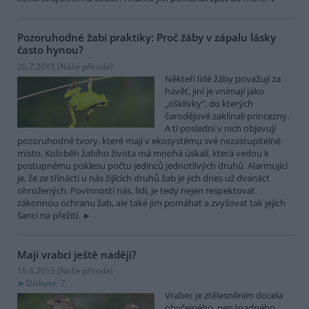
Pozoruhodné žabí praktiky: Proč žáby v zápalu lásky
často hynou?
20.7.2015 (
Naše příroda
)
Někteří lidé žáby považují za
havěť, jiní je vnímají jako
„ošklivky“, do kterých
čarodějové zaklínali princezny.
A ti poslední v nich objevují
pozoruhodné tvory, které mají v ekosystému své nezastupitelné
místo. Koloběh žabího života má mnohá úskalí, která vedou k
postupnému poklesu počtu jedinců jednotlivých druhů. Alarmující
je, že ze třinácti u nás žijících druhů žab je jich dnes už dvanáct
ohrožených. Povinností nás, lidí, je tedy nejen respektovat
zákonnou ochranu žab, ale také jim pomáhat a zvyšovat tak jejich
šanci na přežití.
Mají vrabci ještě naději?
15.6.2015 (
Naše příroda
)
Diskuse: 7
Vrabec je ztělesněním docela
obyčejného, nenápadného