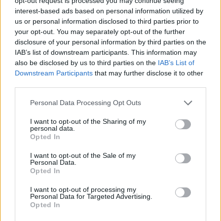
opt-out request is processed you may continue seeing
11.9.2015 | PRAHA (
Ekolist.cz
)
interest-based ads based on personal information utilized by
Diskuse: 8
us or personal information disclosed to third parties prior to
Co myslíte, jaké zvíře nás už po
your opt-out. You may separately opt-out of the further
staletí provází a zásadně
ovlivňuje osud lidské civilizace?
disclosure of your personal information by third parties on the
Určitě vás napadne kůň,
IAB’s list of downstream participants. This information may
dopravní prostředek a
also be disclosed by us to third parties on the
IAB’s List of
prestižní záležitost do válek i do míru. Hovězí dobytek, který
Downstream Participants
that may further disclose it to other
poskytuje maso, mléko, kůži a především v dřívějších staletích
third parties.
hojně využívanou tažnou sílu nebo rohovinu. Prasata, ovce, kozy,
drůbež, psi, kočky… A vzpomněl si někdo na obyčejnou malou
Personal Data Processing Opt Outs
myš? A přece tito drobní savci vstupovali a vstupují do dějin.
I want to opt-out of the Sharing of my
personal data.
Jak probíhá pátrání po invazních rostlinách v praxi?
Opted In
10.9.2015 (Ekocentrum Koniklec)
Nejprve je potřeba si říct, proč
I want to opt-out of the Sale of my
je důležité se něčím takovým
Personal Data.
jako jsou invazní rostliny
Opted In
zabývat. Invazní rostliny jsou
druhy na daném území
I want to opt-out of processing my
Personal Data for Targeted Advertising.
nepůvodní. Byly do něj člověkem jak neúmyslně zavlečené, tak
Opted In
záměrně dovezené a nejčastěji pěstované třeba jako rostliny
okrasné. Snadno se rozmnožují, rychle se šíří, osidlují pro ně