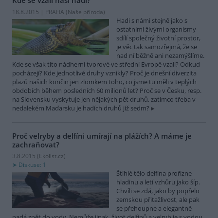
Kde se vzali naši hadi?
18.8.2015 | PRAHA (
Naše příroda
)
Hadi s námi stejně jako s
ostatními živými organismy
sdílí společný životní prostor,
je věc tak samozřejmá, že se
nad ní běžně ani nezamýšlíme.
Kde se však tito nádherní tvorové ve střední Evropě vzali? Odkud
pocházejí? Kde jednotlivé druhy vznikly? Proč je dnešní diverzita
plazů našich končin jen zlomkem toho, co jsme tu měli v teplých
obdobích během posledních 60 milionů let? Proč se v Česku, resp.
na Slovensku vyskytuje jen nějakých pět druhů, zatímco třeba v
nedalekém Maďarsku je hadích druhů již sedm?
Proč velryby a delfíni umírají na plážích? A máme je
zachraňovat?
3.8.2015 (
Ekolist.cz
)
Diskuse: 1
Štíhlé tělo delfína prořízne
hladinu a letí vzhůru jako šíp.
Chvíli se zdá, jako by popřelo
zemskou přitažlivost, ale pak
se přehoupne a elegantně
padá zpět do vody. Nemůže jinak, život delfínů a velryb je s vodou