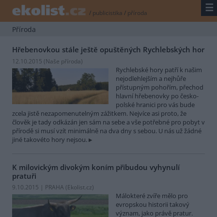
☰
/
publicistika
/
příroda
Příroda
Hřebenovkou stále ještě opuštěných Rychlebských hor
12.10.2015 (
Naše příroda
)
Rychlebské hory patří k našim
nejodlehlejším a nejhůře
přístupným pohořím, přechod
hlavní hřebenovky po česko-
polské hranici pro vás bude
zcela jistě nezapomenutelným zážitkem. Nejvíce asi proto, že
člověk je tady odkázán jen sám na sebe a vše potřebné pro pobyt v
přírodě si musí vzít minimálně na dva dny s sebou. U nás už žádné
jiné takovéto hory nejsou.
K milovickým divokým koním přibudou vyhynulí
pratuři
9.10.2015 | PRAHA (
Ekolist.cz
)
Málokteré zvíře mělo pro
evropskou historii takový
význam, jako právě pratur.