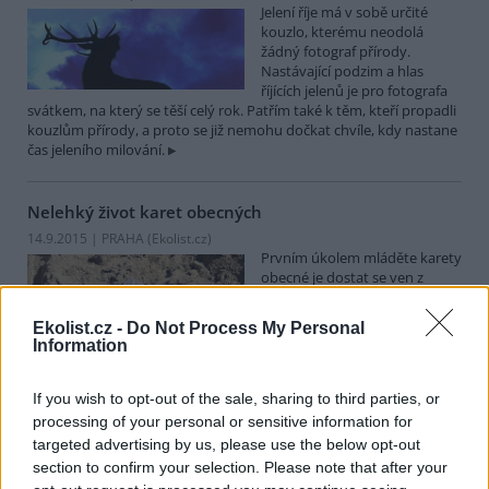
Jelení říje má v sobě určité
kouzlo, kterému neodolá
žádný fotograf přírody.
Nastávající podzim a hlas
říjících jelenů je pro fotografa
svátkem, na který se těší celý rok. Patřím také k těm, kteří propadli
kouzlům přírody, a proto se již nemohu dočkat chvíle, kdy nastane
čas jeleního milování.
Nelehký život karet obecných
14.9.2015 | PRAHA (
Ekolist.cz
)
Prvním úkolem mláděte karety
obecné je dostat se ven z
kožovitého vajíčka a prohrabat
se z hnízda pískem na povrch.
Ekolist.cz -
Do Not Process My Personal
Tam na karetu čeká svět plný
Information
predátorů, matoucích světel reklamních poutačů a igelitových
tašek vznášejících se v mořských proudech stejně jako lahodné
medúzy.
If you wish to opt-out of the sale, sharing to third parties, or
processing of your personal or sensitive information for
targeted advertising by us, please use the below opt-out
Žádné jiné zvíře pro nás není takovým nebezpečím a
section to confirm your selection. Please note that after your
takovým požehnáním