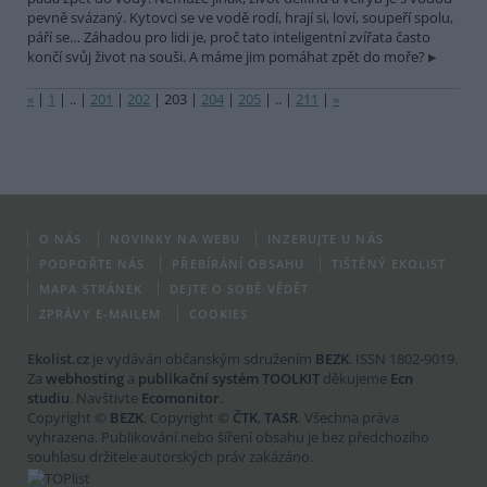
pevně svázaný. Kytovci se ve vodě rodí, hrají si, loví, soupeří spolu,
páří se… Záhadou pro lidi je, proč tato inteligentní zvířata často
končí svůj život na souši. A máme jim pomáhat zpět do moře?
«
|
1
|
..
|
201
|
202
|
203
|
204
|
205
|
..
|
211
|
»
O NÁS
NOVINKY NA WEBU
INZERUJTE U NÁS
PODPOŘTE NÁS
PŘEBÍRÁNÍ OBSAHU
TIŠTĚNÝ EKOLIST
MAPA STRÁNEK
DEJTE O SOBĚ VĚDĚT
ZPRÁVY E-MAILEM
COOKIES
Ekolist.cz
je vydáván občanským sdružením
BEZK
. ISSN 1802-9019.
Za
webhosting
a
publikační systém TOOLKIT
děkujeme
Ecn
studiu
. Navštivte
Ecomonitor
.
Copyright ©
BEZK
. Copyright ©
ČTK
,
TASR
. Všechna práva
vyhrazena. Publikování nebo šíření obsahu je bez předchozího
souhlasu držitele autorských práv zakázáno.