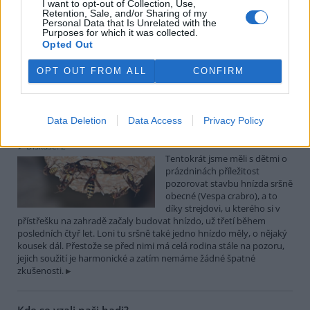
příhodná stanoviště a vytlačují nebo jinak omezují druhy původní.
I want to opt-out of Collection, Use,
Retention, Sale, and/or Sharing of my
Na druhotných stanovištích dokáží měnit jejich vlastnosti (např.
Personal Data that Is Unrelated with the
změnou chemismu půdy) a negativně ovlivňují biologickou
Purposes for which it was collected.
rozmanitost. Mnohé invazní druhy nezřídka způsobují
Opted Out
hospodářské škody, svými monotónními porosty mění krajinný
ráz a mohou zapříčiňovat zdravotní potíže, jako jsou pylové alergie
OPT OUT FROM ALL
CONFIRM
či dotykové reakce.
Jak jsme pozorovali stavbu sršního hnízda
Data Deletion
Data Access
Privacy Policy
1.9.2015 (
Naše příroda
)
Diskuse: 2
Tentokrát jsme měli s dětmi o
prázdninách příležitost
pozorovat stavbu hnízda sršně
obecné (Vespa crabro), a to
díky strejdovi, u kterého si v
přístřešku na zahradě začaly budovat hnízdo, už třetí během
posledních čtyř let. Loni tu sršně také jedno hnízdo měly, o nějaký
kousek dál. Přestože se před nimi má celá rodina stále na pozoru,
jejich soužití je harmonické a zatím nemáme žádné špatné
zkušenosti.