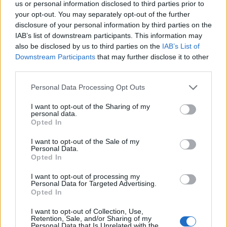
zjistili vědci
us or personal information disclosed to third parties prior to
your opt-out. You may separately opt-out of the further
13.2.2015 (
NP Podyjí
)
Až osm set let staré mohou
disclosure of your personal information by third parties on the
být kořenové systémy pařezin
IAB’s list of downstream participants. This information may
nedaleko Šobesu. Pamatují tak
also be disclosed by us to third parties on the
IAB’s List of
dobu, kdy se Přemyslovci stali
Downstream Participants
that may further disclose it to other
českými králi, Svatá říše
third parties.
bojovala s papeži nebo účastníky posledních křížových výprav.
Zachovaly se díky tradičnímu hospodaření v lese. Stáří upřesnila
Personal Data Processing Opt Outs
práce odborníků z Výzkumného ústavu Silva Taroucy pro krajinu a
okrasné zahradnictví, v. v. i. pod vedení Tomáše Vršky. Lidé ze
Správy Národního parku Podyjí
. nyní přemýšlejí, jak pařeziny
I want to opt-out of the Sharing of my
personal data.
zachovat a výmladkové hospodaření do Podyjí na vybraných
Opted In
místech vrátit.
I want to opt-out of the Sale of my
Personal Data.
Jezevec lesní – mistr tajných chodeb
Opted In
6.2.2015 | PRAHA (
Naše příroda
)
Snad v každém kraji, zejména v
I want to opt-out of processing my
Personal Data for Targeted Advertising.
lesnatých oblastech, můžeme
Opted In
při toulkách přírodou narazit
na nějaký ten „Jezevčí vrch“,
kopec či skálu. Tato lidová
I want to opt-out of Collection, Use,
Retention, Sale, and/or Sharing of my
označení dávají příchozím tušit přítomnost naší největší kunovité
Personal Data that Is Unrelated with the