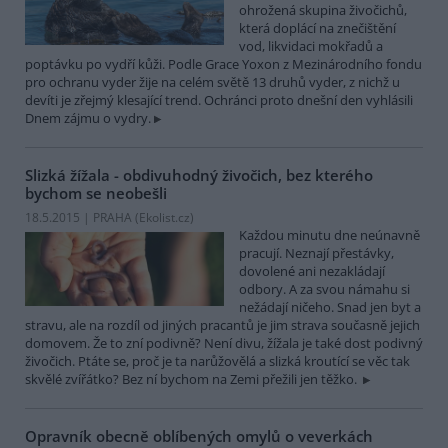
ohrožená skupina živočichů,
která doplácí na znečištění
vod, likvidaci mokřadů a
poptávku po vydří kůži. Podle Grace Yoxon z Mezinárodního fondu
pro ochranu vyder žije na celém světě 13 druhů vyder, z nichž u
devíti je zřejmý klesající trend. Ochránci proto dnešní den vyhlásili
Dnem zájmu o vydry.
Slizká žížala - obdivuhodný živočich, bez kterého
bychom se neobešli
18.5.2015 | PRAHA (
Ekolist.cz
)
Každou minutu dne neúnavně
pracují. Neznají přestávky,
dovolené ani nezakládají
odbory. A za svou námahu si
nežádají ničeho. Snad jen byt a
stravu, ale na rozdíl od jiných pracantů je jim strava současně jejich
domovem. Že to zní podivně? Není divu, žížala je také dost podivný
živočich. Ptáte se, proč je ta narůžovělá a slizká kroutící se věc tak
skvělé zvířátko? Bez ní bychom na Zemi přežili jen těžko.
Opravník obecně oblíbených omylů o veverkách