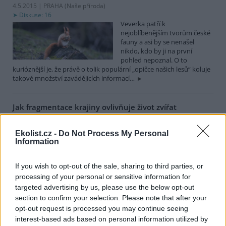
4.5.2015 | PRAHA (
Naše příroda
)
Diskuse: 16
Veverka patří k
nejoblíbenějším tvorům české
fauny a asi by se nenašel
nikdo, kdo by ji na první
pohled nepoznal. O to
kurióznější je, že právě o tolik populární „opičce našich lesů“ koluje
takové množství zavádějících informací…
Jak fragmentace krajiny ovlivňuje život zvířat
21.4.2015 (
Naše příroda
)
Zkusili jste se někdy podívat na
Ekolist.cz -
Do Not Process My Personal
mapu České republiky?
Information
Letecký pohled na krajinu
mnohdy dává našemu chápání
dějů v ní docela zajímavý
If you wish to opt-out of the sale, sharing to third parties, or
rozměr. Na většině území je naše krajina silně fragmentovaná a
processing of your personal or sensitive information for
stejnorodé krajinné celky v ní nacházíme pouze v málo narušených
targeted advertising by us, please use the below opt-out
oblastech s omezeným vlivem lidské činnosti.
section to confirm your selection. Please note that after your
opt-out request is processed you may continue seeing
interest-based ads based on personal information utilized by
Nejstarší organismy v Podyjí jsou staré stovky let,