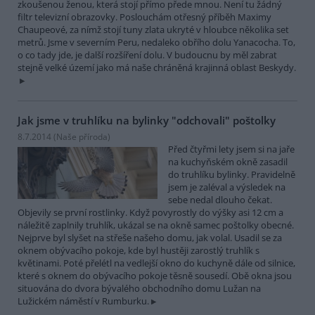
zkoušenou ženou, která stojí přímo přede mnou. Není tu žádný
filtr televizní obrazovky. Poslouchám otřesný příběh Maximy
Chaupeové, za nímž stojí tuny zlata ukryté v hloubce několika set
metrů. Jsme v severním Peru, nedaleko obřího dolu Yanacocha. To,
o co tady jde, je další rozšíření dolu. V budoucnu by měl zabrat
stejně velké území jako má naše chráněná krajinná oblast Beskydy.
Jak jsme v truhlíku na bylinky "odchovali" poštolky
8.7.2014 (
Naše příroda
)
Před čtyřmi lety jsem si na jaře
na kuchyňském okně zasadil
do truhlíku bylinky. Pravidelně
jsem je zaléval a výsledek na
sebe nedal dlouho čekat.
Objevily se první rostlinky. Když povyrostly do výšky asi 12 cm a
náležitě zaplnily truhlík, ukázal se na okně samec poštolky obecné.
Nejprve byl slyšet na střeše našeho domu, jak volal. Usadil se za
oknem obývacího pokoje, kde byl hustěji zarostlý truhlík s
květinami. Poté přelétl na vedlejší okno do kuchyně dále od silnice,
které s oknem do obývacího pokoje těsně sousedí. Obě okna jsou
situována do dvora bývalého obchodního domu Lužan na
Lužickém náměstí v Rumburku.