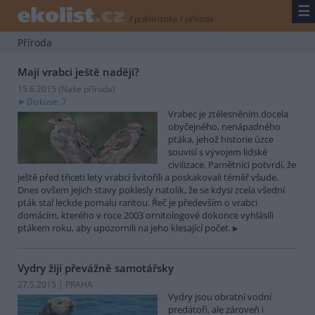
☰
/
publicistika
/
příroda
Příroda
Mají vrabci ještě naději?
15.6.2015 (
Naše příroda
)
Diskuse: 7
Vrabec je ztělesněním docela
obyčejného, nenápadného
ptáka, jehož historie úzce
souvisí s vývojem lidské
civilizace. Pamětníci potvrdí, že
ještě před třiceti lety vrabci švitořili a poskakovali téměř všude.
Dnes ovšem jejich stavy poklesly natolik, že se kdysi zcela všední
pták stal leckde pomalu raritou. Řeč je především o vrabci
domácím, kterého v roce 2003 ornitologové dokonce vyhlásili
ptákem roku, aby upozornili na jeho klesající počet.
Vydry žijí převážně samotářsky
27.5.2015 | PRAHA
Vydry jsou obratní vodní
predátoři, ale zároveň i