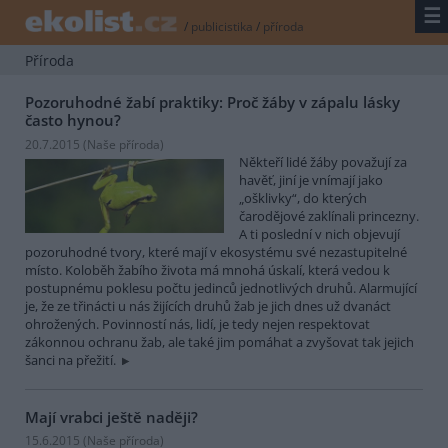
☰
/
publicistika
/
příroda
Příroda
Pozoruhodné žabí praktiky: Proč žáby v zápalu lásky
často hynou?
20.7.2015 (
Naše příroda
)
Někteří lidé žáby považují za
havěť, jiní je vnímají jako
„ošklivky“, do kterých
čarodějové zaklínali princezny.
A ti poslední v nich objevují
pozoruhodné tvory, které mají v ekosystému své nezastupitelné
místo. Koloběh žabího života má mnohá úskalí, která vedou k
postupnému poklesu počtu jedinců jednotlivých druhů. Alarmující
je, že ze třinácti u nás žijících druhů žab je jich dnes už dvanáct
ohrožených. Povinností nás, lidí, je tedy nejen respektovat
zákonnou ochranu žab, ale také jim pomáhat a zvyšovat tak jejich
šanci na přežití.
Mají vrabci ještě naději?
15.6.2015 (
Naše příroda
)