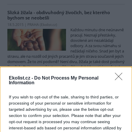
Slizká žížala - obdivuhodný živočich, bez kterého
bychom se neobešli
18.5.2015 | PRAHA (
Ekolist.cz
)
Každou minutu dne neúnavně
pracují. Neznají přestávky,
dovolené ani nezakládají
odbory. A za svou námahu si
nežádají ničeho. Snad jen byt a
stravu, ale na rozdíl od jiných pracantů je jim strava současně jejich
domovem. Že to zní podivně? Není divu, žížala je také dost podivný
živočich. Ptáte se, proč je ta narůžovělá a slizká kroutící se věc tak
skvělé zvířátko? Bez ní bychom na Zemi přežili jen těžko.
Ekolist.cz -
Do Not Process My Personal
Information
Opravník obecně oblíbených omylů o veverkách
4.5.2015 | PRAHA (
Naše příroda
)
If you wish to opt-out of the sale, sharing to third parties, or
Diskuse: 16
processing of your personal or sensitive information for
Veverka patří k
targeted advertising by us, please use the below opt-out
nejoblíbenějším tvorům české
section to confirm your selection. Please note that after your
fauny a asi by se nenašel
opt-out request is processed you may continue seeing
nikdo, kdo by ji na první
pohled nepoznal. O to
interest-based ads based on personal information utilized by