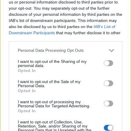
kurióznější je, že právě o tolik populární „opičce našich lesů“ koluje
us or personal information disclosed to third parties prior to
takové množství zavádějících informací…
your opt-out. You may separately opt-out of the further
disclosure of your personal information by third parties on the
IAB’s list of downstream participants. This information may
Jak fragmentace krajiny ovlivňuje život zvířat
also be disclosed by us to third parties on the
IAB’s List of
21.4.2015 (
Naše příroda
)
Downstream Participants
that may further disclose it to other
Zkusili jste se někdy podívat na
third parties.
mapu České republiky?
Letecký pohled na krajinu
Personal Data Processing Opt Outs
mnohdy dává našemu chápání
dějů v ní docela zajímavý
rozměr. Na většině území je naše krajina silně fragmentovaná a
I want to opt-out of the Sharing of my
personal data.
stejnorodé krajinné celky v ní nacházíme pouze v málo narušených
Opted In
oblastech s omezeným vlivem lidské činnosti.
I want to opt-out of the Sale of my
Personal Data.
Nejstarší organismy v Podyjí jsou staré stovky let,
Opted In
zjistili vědci
13.2.2015 (
NP Podyjí
)
I want to opt-out of processing my
Personal Data for Targeted Advertising.
Až osm set let staré mohou
Opted In
být kořenové systémy pařezin
nedaleko Šobesu. Pamatují tak
dobu, kdy se Přemyslovci stali
I want to opt-out of Collection, Use,
Retention, Sale, and/or Sharing of my
českými králi, Svatá říše
Personal Data that Is Unrelated with the