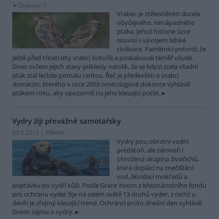
Diskuse: 7
Vrabec je ztělesněním docela
obyčejného, nenápadného
ptáka, jehož historie úzce
souvisí s vývojem lidské
civilizace. Pamětníci potvrdí, že
ještě před třiceti lety vrabci švitořili a poskakovali téměř všude.
Dnes ovšem jejich stavy poklesly natolik, že se kdysi zcela všední
pták stal leckde pomalu raritou. Řeč je především o vrabci
domácím, kterého v roce 2003 ornitologové dokonce vyhlásili
ptákem roku, aby upozornili na jeho klesající počet.
Vydry žijí převážně samotářsky
27.5.2015 | PRAHA
Vydry jsou obratní vodní
predátoři, ale zároveň i
ohrožená skupina živočichů,
která doplácí na znečištění
vod, likvidaci mokřadů a
poptávku po vydří kůži. Podle Grace Yoxon z Mezinárodního fondu
pro ochranu vyder žije na celém světě 13 druhů vyder, z nichž u
devíti je zřejmý klesající trend. Ochránci proto dnešní den vyhlásili
Dnem zájmu o vydry.