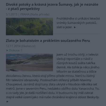
Divoké potoky a krásná jezera Šumavy, jak je neznáte
- z ptačí perspektivy
5.1.2015 | PRAHA (
Naše příroda
)
Prohlédněte si unikátní letecké
snímky šumavských potoků,
slatí a jezer.
Zlato je bohatstvím a prokletím současného Peru
12.11.2014 (
Ekolist.cz
)
Diskuse: 1
Jsem už trochu otrlý, v televizi
sleduji reportáže o násilí z
různých koutů světa takřka
denně. Ale tohle je něco jiného.
Mluvím se statečnou a těžce
zkoušenou ženou, která stojí přímo přede mnou. Není tu žádný
filtr televizní obrazovky. Poslouchám otřesný příběh Maximy
Chaupeové, za nímž stojí tuny zlata ukryté v hloubce několika set
metrů. Jsme v severním Peru, nedaleko obřího dolu Yanacocha. To,
o co tady jde, je další rozšíření dolu. V budoucnu by měl zabrat
stejně velké území jako má naše chráněná krajinná oblast Beskydy.