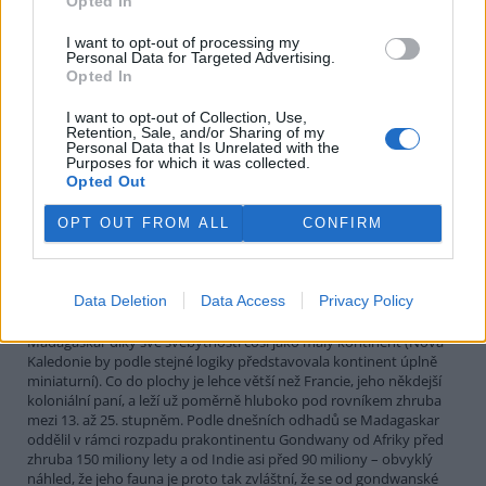
Opted In
V
prvním díle
svého cestopisu
o Madagaskaru se biolog a
I want to opt-out of processing my
esejista Stanislav Komárek
Personal Data for Targeted Advertising.
věnoval především popisu
Opted In
přírody a společnosti tohoto
ostrova u afrického kontinentu. V druhé části se víc zaměřuje na
I want to opt-out of Collection, Use,
současný život Madagaskaru.
Retention, Sale, and/or Sharing of my
Personal Data that Is Unrelated with the
Purposes for which it was collected.
Opted Out
Madagaskar I. aneb Malý kontinent mezi Afrikou a Asií
17.4.2013 | MADAGASKAR (
Ekolist.cz
)
OPT OUT FROM ALL
CONFIRM
Mému příteli a
spolucestovateli Tomáši
Polívkovi
Data Deletion
Data Access
Privacy Policy
Spíše nežli velký ostrov –
čtvrtý největší po Grónsku, Nové Guinei a Borneu – představuje
Madagaskar díky své svébytnosti cosi jako malý kontinent (Nová
Kaledonie by podle stejné logiky představovala kontinent úplně
miniaturní). Co do plochy je lehce větší než Francie, jeho někdejší
koloniální paní, a leží už poměrně hluboko pod rovníkem zhruba
mezi 13. až 25. stupněm. Podle dnešních odhadů se Madagaskar
oddělil v rámci rozpadu prakontinentu Gondwany od Afriky před
zhruba 150 miliony lety a od Indie asi před 90 miliony – obvyklý
náhled, že jeho fauna je proto tak zvláštní, že se od gondwanské