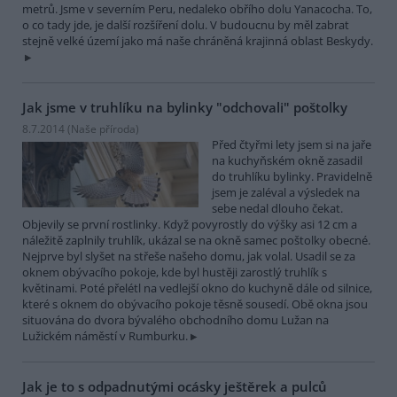
metrů. Jsme v severním Peru, nedaleko obřího dolu Yanacocha. To,
o co tady jde, je další rozšíření dolu. V budoucnu by měl zabrat
stejně velké území jako má naše chráněná krajinná oblast Beskydy.
Jak jsme v truhlíku na bylinky "odchovali" poštolky
8.7.2014 (
Naše příroda
)
Před čtyřmi lety jsem si na jaře
na kuchyňském okně zasadil
do truhlíku bylinky. Pravidelně
jsem je zaléval a výsledek na
sebe nedal dlouho čekat.
Objevily se první rostlinky. Když povyrostly do výšky asi 12 cm a
náležitě zaplnily truhlík, ukázal se na okně samec poštolky obecné.
Nejprve byl slyšet na střeše našeho domu, jak volal. Usadil se za
oknem obývacího pokoje, kde byl hustěji zarostlý truhlík s
květinami. Poté přelétl na vedlejší okno do kuchyně dále od silnice,
které s oknem do obývacího pokoje těsně sousedí. Obě okna jsou
situována do dvora bývalého obchodního domu Lužan na
Lužickém náměstí v Rumburku.
Jak je to s odpadnutými ocásky ještěrek a pulců