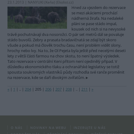
23.1.2013 | NANYUKI (Keňa) (
Ekolist.cz
)
Hned za vjezdem do rezervace
se mezi akáciemi prochází
nádherná žirafa. Na nedaleké
pláni se pase stádo impal,
kousek od nich si na nevysoké
trávě pochutnávají dva nosorožci. O pár set metrů dál se povaluje
stádo buvolů. Zebry a prasata bradavičnatá se zdají být skoro
všude a pokud má člověk trochu času, není problém vidět slony,
hrochy nebo lvy. Na to, že Ol Pejeta byla ještě před necelými deseti
lety z větší části farmou na chov skotu, to není špatný výsledek.
Tato rezervace v centrální Keni přitom není ojedinělý případ. V
důsledku ekonomického tlaku a ochranářské legislativy se totiž
spousta soukromých vlastníků půdy rozhodla své ranče proměnit
na rezervace, kde se daří divokým zvířatům.
«
|
1
|
..
|
204
|
205
|
206
|
207
|
208
|
..
|
211
|
»
O NÁS
NOVINKY NA WEBU
INZERUJTE U NÁS