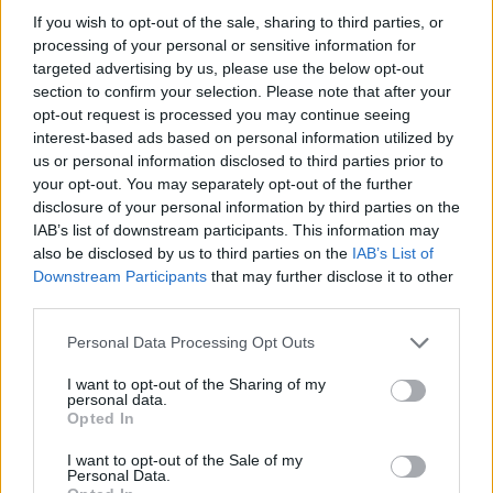
našeho života a nevěnujeme jim moc pozornosti. Občas se nám
If you wish to opt-out of the sale, sharing to third parties, or
však stane, že narazíme na druh, který nás zaujme hned na první
pohled. Neobvyklé pestré zabarvení nebo zvláštní tvar živočicha či
processing of your personal or sensitive information for
rostliny nám připadá natolik bizarní a exotický, že často máme
targeted advertising by us, please use the below opt-out
dojem, jakoby tento druh do našich krajů ani nepatřil. Vydejte se
section to confirm your selection. Please note that after your
spolu s námi na exkurzi do naší přírody. Budeme v ní hledat
opt-out request is processed you may continue seeing
„exoty“ naší živočišné a rostlinné říše…
interest-based ads based on personal information utilized by
us or personal information disclosed to third parties prior to
your opt-out. You may separately opt-out of the further
Tetřívek obecný aneb Zpráva z tokaniště
disclosure of your personal information by third parties on the
27.5.2013 | KRKONOŠE (
Ekolist.cz
)
IAB’s list of downstream participants. This information may
Sameček tetřívka přešlapuje
kolem samičky, křídla
also be disclosed by us to third parties on the
IAB’s List of
spuštěná do strany. Bílé peří
Downstream Participants
that may further disclose it to other
podocasních krovek je fešácky
third parties.
zvednuté, hlava míří dopředu.
Všichni, kdo tok tetřívka obecného viděli, se shodují, že jde o jeden
Personal Data Processing Opt Outs
z nejúchvatnějších zážitků, které česká příroda nabízí. A mají
pravdu. Tokajících tetřívků ovšem v českých horách ubývá a
I want to opt-out of the Sharing of my
ochranáři se snaží zalarmovat veřejnost, aby je zbytečně nerušila.
personal data.
Opted In
Madagaskar II. aneb Nikdy nebylo tak dobře jako dnes
I want to opt-out of the Sale of my
Personal Data.
1.5.2013 | MADAGASKAR (
Ekolist.cz
)