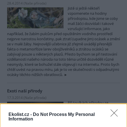
28.4.2014 (
Naše příroda
)
Jistě si ještě někteří
vzpomenete na hodiny
přírodopisu, kde jsme se coby
malí žáčci dozvídali i takové
vzrušující informace, jako
například, že žabím pulcům před opuštěním vodního prostředí
nejprve narostou končetiny, pak ztratí (upadne jim) ocásek a změní
se v malé žáby. Nejnovější učebnice již zřejmě uvádějí přesnější
fakta o metamorfóze larev obojživelníků a ztrátou ocásků se
zabývají pouze u některých plazů. Přesto bychom se při testování
vzdělanosti našeho národa na toto téma určitě dozvěděli různé
nesmysly, které se bohužel stále objevují i na internetu. Proto bych
chtěl uvést na pravou míru, jak je to ve skutečnosti s odpadnutými
ocásky těchto nižších obratlovců.
Exoti naší přírody
17.3.2014 (
Naše příroda
)
Při toulkách přírodou se
setkáváme s mnoha živočichy
a rostlinami. Některé z nich
Ekolist.cz -
Do Not Process My Personal
vnímáme už jaksi podvědomě
Information
jako každodenní součást