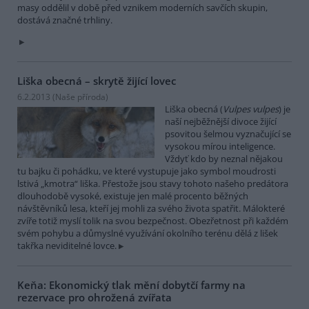
masy oddělil v době před vznikem moderních savčích skupin,
dostává značné trhliny.
Liška obecná – skrytě žijící lovec
6.2.2013 (
Naše příroda
)
Liška obecná (
Vulpes vulpes
) je
naší nejběžnější divoce žijící
psovitou šelmou vyznačující se
vysokou mírou inteligence.
Vždyť kdo by neznal nějakou
tu bajku či pohádku, ve které vystupuje jako symbol moudrosti
lstivá „kmotra“ liška. Přestože jsou stavy tohoto našeho predátora
dlouhodobě vysoké, existuje jen malé procento běžných
návštěvníků lesa, kteří jej mohli za svého života spatřit. Málokteré
zvíře totiž myslí tolik na svou bezpečnost. Obezřetnost při každém
svém pohybu a důmyslné využívání okolního terénu dělá z lišek
takřka neviditelné lovce.
Keňa: Ekonomický tlak mění dobytčí farmy na
rezervace pro ohrožená zvířata