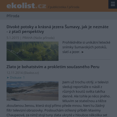
☰
/
publicistika
/
příroda
Příroda
Divoké potoky a krásná jezera Šumavy, jak je neznáte
- z ptačí perspektivy
5.1.2015 | PRAHA (
Naše příroda
)
Prohlédněte si unikátní letecké
snímky šumavských potoků,
slatí a jezer.
Zlato je bohatstvím a prokletím současného Peru
12.11.2014 (
Ekolist.cz
)
Diskuse: 1
Jsem už trochu otrlý, v televizi
sleduji reportáže o násilí z
různých koutů světa takřka
denně. Ale tohle je něco jiného.
Mluvím se statečnou a těžce
zkoušenou ženou, která stojí přímo přede mnou. Není tu žádný
filtr televizní obrazovky. Poslouchám otřesný příběh Maximy
Chaupeové, za nímž stojí tuny zlata ukryté v hloubce několika set