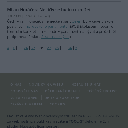
Milan Horáček: Nejdřív se budu rozhlížet
1.9.2004 | PRAHA (EkoList)
Čech Milan Horáček z německé strany
Zelení
byl v červnu zvolen
poslancem
Evropského parlamentu
(EP). S EkoListem hovořil o
tom, čím konkrétním se bude v parlamentu zabývat a proč chtěl
podporovat českou
Stranu zelených
.
«
|
1
|
..
|
24
|
25
|
26
|
27
|
28
|
..
|
34
|
»
O NÁS
NOVINKY NA WEBU
INZERUJTE U NÁS
PODPOŘTE NÁS
PŘEBÍRÁNÍ OBSAHU
TIŠTĚNÝ EKOLIST
MAPA STRÁNEK
DEJTE O SOBĚ VĚDĚT
ZPRÁVY E-MAILEM
COOKIES
Ekolist.cz
je vydáván občanským sdružením
BEZK
. ISSN 1802-9019.
Za
webhosting
a
publikační systém TOOLKIT
děkujeme
Ecn
studiu
. Navštivte
Ecomonitor
.