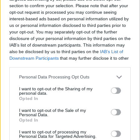
section to confirm your selection. Please note that after your
Nanao Sakaki: Chybí nám respekt k přírodě
opt-out request is processed you may continue seeing
3.12.2004 | PRAHA (EkoList)
interest-based ads based on personal information utilized by
"Pokud lidé chtějí znovu objevit krásu přírody, měli by chodit
us or personal information disclosed to third parties prior to
pěšky," řekl EkoListu japonský básník a ekologický aktivista Nanao
Sakaki při své říjnové návštěvě České republiky. Osmdesátiletý
your opt-out. You may separately opt-out of the further
stařík s dlouhými šedivými vlasy se kolébal Prahou, Olomoucí a
disclosure of your personal information by third parties on the
dalšími místy, mluvil s lidmi, od srdce se smál, zpíval - a četl své
IAB’s list of downstream participants. This information may
básně.
also be disclosed by us to third parties on the
IAB’s List of
Downstream Participants
that may further disclose it to other
third parties.
Bohuslav Blažek: Odvažte se být pravdiví
25.11.2004 | PRAHA (EkoList)
Personal Data Processing Opt Outs
Tento rozhovor jsme se sociálním ekologem Bohuslavem Blažkem
vedli letos v březnu. Povídání v jedné z kaváren pražského Nového
I want to opt-out of the Sharing of my
Města bylo neobyčejně vlídné a pro mě i dost objevné. Zpráva o
personal data.
jeho smrti patří k nejošklivějším stínům letošního podzimu.
Opted In
Přijměte, prosím, rozhovor, který zde celý zveřejňujeme poprvé,
jako vzpomínku na tuto originální osobnost. Rozloučení se
I want to opt-out of the Sale of my
zesnulým se koná v pondělí dne 29. listopadu 2004 ve 12 hod. v
Personal Data.
krematoriu ve Strašnicích.
Jan Stejskal
Opted In
Na konci minulého roku vydalo nakladatelství Mladá fronta knihu
I want to opt-out of processing my
Přírodní kapitalismus. Autoři se v ní snaží ukázat, že ekonomice by
Personal Data for Targeted Advertising.
prospělo přenesení důrazu z lidské produktivity na radikální