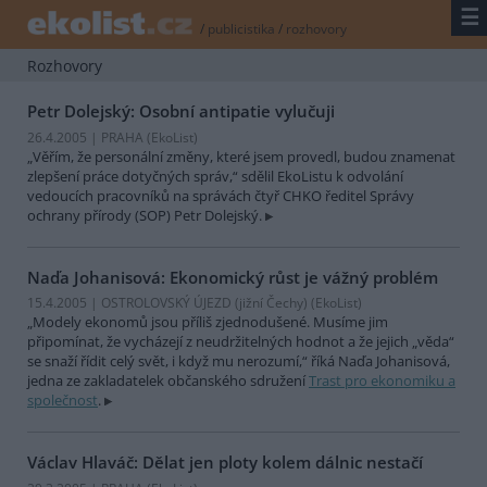
☰
/
publicistika
/
rozhovory
Rozhovory
Petr Dolejský: Osobní antipatie vylučuji
26.4.2005 | PRAHA (EkoList)
„Věřím, že personální změny, které jsem provedl, budou znamenat
zlepšení práce dotyčných správ,“ sdělil EkoListu k odvolání
vedoucích pracovníků na správách čtyř CHKO ředitel Správy
ochrany přírody (SOP) Petr Dolejský.
Naďa Johanisová: Ekonomický růst je vážný problém
15.4.2005 | OSTROLOVSKÝ ÚJEZD (jižní Čechy) (EkoList)
„Modely ekonomů jsou příliš zjednodušené. Musíme jim
připomínat, že vycházejí z neudržitelných hodnot a že jejich „věda“
se snaží řídit celý svět, i když mu nerozumí,“ říká Naďa Johanisová,
jedna ze zakladatelek občanského sdružení
Trast pro ekonomiku a
společnost
.
Václav Hlaváč: Dělat jen ploty kolem dálnic nestačí