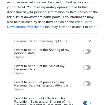
neustálé součinnosti s člověkem. To je asi (zjednodušeně řečeno)
us or personal information disclosed to third parties prior to
základní teze pěkné knížky Krajina a revoluce od kolektivu autorů
your opt-out. You may separately opt-out of the further
mnoha oborů v čele s geobotanikem Jiřím Sádlem (viz také
disclosure of your personal information by third parties on the
rozhovor v EkoListu 01/2005
).
IAB’s list of downstream participants. This information may
also be disclosed by us to third parties on the
IAB’s List of
S láskou grizzly
Downstream Participants
that may further disclose it to other
third parties.
1.10.2005 | Erik Baláž
S láskou grizzly je názov knihy kanadských autorov Charlie Russel a
Maureen Ensovej popisujúcej ich cestu hľadania možností
Personal Data Processing Opt Outs
priateľského spolužitia človeka a medveďa. V snahe nájsť skutočne
nerušenú divokú prírodu, v ktorej by žili medvede bez negatívnych
I want to opt-out of the Sharing of my
skúseností s ľuďmi a bez strachu z nich, sa dostali až na južnú
personal data.
Opted In
Kamčatku, jazero Kambalné. V tejto, na medvede bohatej oblasti
prežili šesť letných období. Napriek tomu, že tu žilo ďaleko od ľudí
množstvo medveďov, zlé skúsenosti s ľuďmi už mali, čo znamenalo
I want to opt-out of the Sale of my
Personal Data.
takmer neprekonateľnú bariéru pre nadviazanie obojstranne
Opted In
priateľského vzťahu. Nakoniec sa im predsa podarilo získať dôveru
niekoľkých divokých medveďov.
I want to opt-out of processing my
Personal Data for Targeted Advertising.
Opted In
Úryvek - Proč se lidé bojí zajíců čili Kudýš
1.9.2005 | Ivan Vyskočil
I want to opt-out of Collection, Use,
Úryvek z knihy Ivana Vyskočila a jiné povídky.
Retention, Sale, and/or Sharing of my
Personal Data that Is Unrelated with the