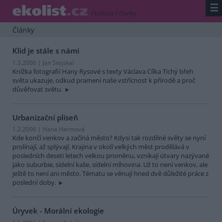
☰
/
kultura
/
články
Články
Klid je stále s námi
1.3.2006 | Jan Stejskal
Knížka fotografií Hany Rysové s texty Václava Cílka Tichý břeh
světa ukazuje, odkud pramení naše vstřícnost k přírodě a proč
důvěřovat světu.
Urbanizační plíseň
1.2.2006 | Hana Hermová
Kde končí venkov a začíná město? Kdysi tak rozdílné světy se nyní
prolínají, až splývají. Krajina v okolí velkých měst prodělává v
posledních deseti letech velkou proměnu, vznikají útvary nazývané
jako suburbie, sídelní kaše, sídelní mlhovina. Už to není venkov, ale
ještě to není ani město. Tématu se věnují hned dvě důležité práce z
poslední doby.
Úryvek - Morální ekologie