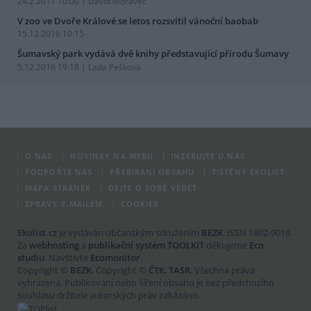
24.2.2017 10:00 | David Moravec
V zoo ve Dvoře Králové se letos rozsvítil vánoční baobab
15.12.2016 10:15
Šumavský park vydává dvě knihy představující přírodu Šumavy
5.12.2016 19:18 | Lada Pešková
O NÁS
NOVINKY NA WEBU
INZERUJTE U NÁS
PODPOŘTE NÁS
PŘEBÍRÁNÍ OBSAHU
TIŠTĚNÝ EKOLIST
MAPA STRÁNEK
DEJTE O SOBĚ VĚDĚT
ZPRÁVY E-MAILEM
COOKIES
Ekolist.cz
je vydáván občanským sdružením
BEZK
. ISSN 1802-9019.
Za
webhosting
a
publikační systém TOOLKIT
děkujeme
Ecn
studiu
. Navštivte
Ecomonitor
.
Copyright ©
BEZK
. Copyright ©
ČTK
,
TASR
. Všechna práva
vyhrazena. Publikování nebo šíření obsahu je bez předchozího
souhlasu držitele autorských práv zakázáno.