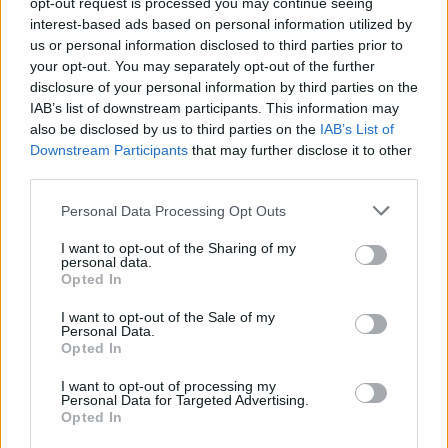
opt-out request is processed you may continue seeing
interest-based ads based on personal information utilized by
Vertikála materiální i spirituální
us or personal information disclosed to third parties prior to
1.4.2005 | Vlastimil Zuska
your opt-out. You may separately opt-out of the further
Nepočítáme-li mapu „Rozhledny České republiky“ (B.A.T. Program
disclosure of your personal information by third parties on the
1999), představuje kniha Naše rozhledny Pavla Miškovského třetí
IAB’s list of downstream participants. This information may
úspěšné „zmocnění se“ fenoménu rozhleden, po dvou
reprezentativních barevných publikacích Jana Nouzy (Rozhledny
also be disclosed by us to third parties on the
IAB’s List of
Čech, Moravy a Slezska. Liberec, Nakladatelství 555, 1999 a
Downstream Participants
that may further disclose it to other
Rozhledny na prahu 21. století, Liberec, Nakladatelství 555, 2003).
third parties.
Jde o skromnějšího turistického průvodce, který obsahuje v
abecedním uspořádání popis celkem 246 rozhleden na území
Personal Data Processing Opt Outs
České republiky.
I want to opt-out of the Sharing of my
personal data.
Zelený balíček do škol?
Opted In
1.3.2005 | Hana Klonfarová
Koncem října pořádalo Regionální environmentální centrum pro
I want to opt-out of the Sale of my
Personal Data.
střední a východní Evropu (REC)1 v Praze za účasti zástupců
Opted In
ministerstva životního prostředí a ministerstva školství akci
věnovanou uvedení multimediální učební pomůcky ”Zeleného
I want to opt-out of processing my
balíčku” v České republice. Zelený balíček vznikl z iniciativy REC; po
Personal Data for Targeted Advertising.
polské, maďarské a bulharské variantě přišla na řadu česká verze, v
Opted In
současnosti se připravuje verze pro Rusko a Turecko a podle
sdělení představitelů REC se do budoucna počítá s jeho šířením do