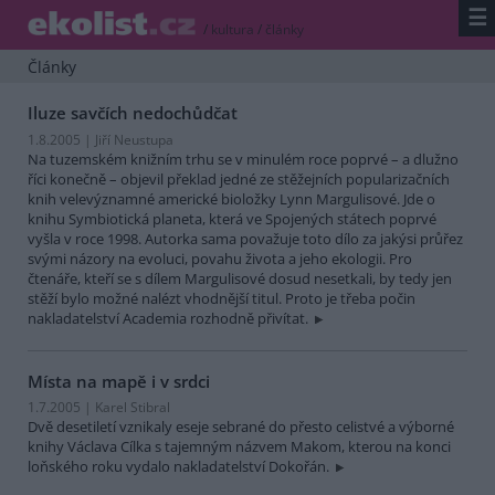
☰
/
kultura
/
články
Články
Iluze savčích nedochůdčat
1.8.2005 | Jiří Neustupa
Na tuzemském knižním trhu se v minulém roce poprvé – a dlužno
říci konečně – objevil překlad jedné ze stěžejních popularizačních
knih velevýznamné americké bioložky Lynn Margulisové. Jde o
knihu Symbiotická planeta, která ve Spojených státech poprvé
vyšla v roce 1998. Autorka sama považuje toto dílo za jakýsi průřez
svými názory na evoluci, povahu života a jeho ekologii. Pro
čtenáře, kteří se s dílem Margulisové dosud nesetkali, by tedy jen
stěží bylo možné nalézt vhodnější titul. Proto je třeba počin
nakladatelství Academia rozhodně přivítat.
Místa na mapě i v srdci
1.7.2005 | Karel Stibral
Dvě desetiletí vznikaly eseje sebrané do přesto celistvé a výborné
knihy Václava Cílka s tajemným názvem Makom, kterou na konci
loňského roku vydalo nakladatelství Dokořán.