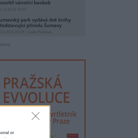
ozsvítil vánoční baobab
5.12.2016 10:15
umavský park vydává dvě knihy
ředstavující přírodu Šumavy
.12.2016 19:18 | Lada Pešková
klama
sonal or