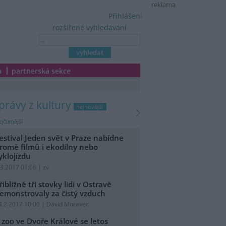
reklama
Přihlášení
rozšířené vyhledávání
a
partnerská sekce
zprávy z kultury
nejnovější
jčtenější
estival Jeden svět v Praze nabídne
romě filmů i ekodílny nebo
yklojízdu
.3.2017 01:06 | zv
řibližně tři stovky lidí v Ostravě
emonstrovaly za čistý vzduch
4.2.2017 10:00 | David Moravec
 zoo ve Dvoře Králové se letos