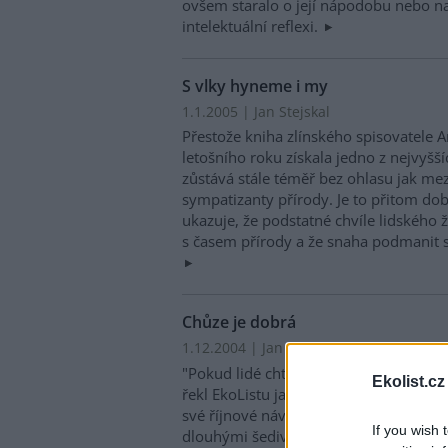
ovšem staralo o její nápodobu nebo na
intelektuální reflexi.
S vlky hyneme i my
1.1.2005 | Jan Stejskal
Přestože kniha zlínského spisovatele An
letošního roku získala jedno z nejvyšší
zůstává stále téměř bez ohlasu jak mezi
sympatizanty přírody. Je to přitom do
ukazuje, že podstatné chvíle lidského 
s časem přírody a že snaha podmanit s
Chůze je dobrá
1.12.2004 | Jan Stejskal
"Pokud lidé chtějí znovu objevit krásu 
Ekolist.cz
řekl EkoListu japonský básník a ekolog
své říjnové návštěvě České republiky. 
If you wish 
dlouhými šedivými vlasy se kolébal P