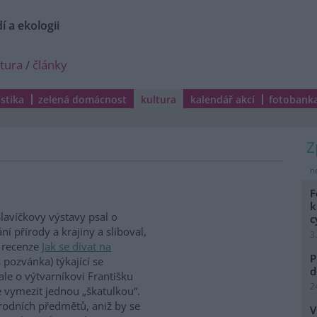
í a ekologii
ltura
/
články
istika
zelená domácnost
kultura
kalendář akcí
fotobank
ne
F
k
lavíčkovy výstavy psal o
c
 přírody a krajiny a sliboval,
3
z recenze
Jak se dívat na
P
 pozvánka) týkající se
d
le o výtvarníkovi Františku
2
e vymezit jednou „škatulkou“.
řírodních předmětů, aniž by se
V