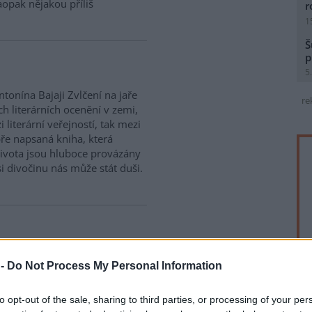
opak nějakou příliš
r
1
Š
p
5
tonína Bajaji Zvlčení na jaře
re
ch literárních ocenění v zemi,
 literární veřejností, tak mezi
bře napsaná kniha, která
života jsou hluboce provázány
i divočinu nás může stát duši.
přírody, měli by chodit pěšky,"
 -
Do Not Process My Personal Information
ický aktivista Nanao Sakaki při
Osmdesátiletý stařík s
to opt-out of the sale, sharing to third parties, or processing of your per
rahou, Olomoucí a dalšími