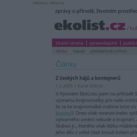
reklama
reklama
zprávy o přírodě, životním prostřed
/
ku
titulní strana
zpravodajství
public
články
básně
přehled knih a filmů
Články
Z českých hájů a kontejnerů
1.2.2005 | Karel Stibral
V říjnovém EkoListu jsem na příkladě S
významu krajinomalby pro naše vnímání
že se ke krajinomalbě vrátíme (více vi
krajinu?
). Dnes však recenze (nebo spíš
výtvarného umění nebude o krajináři, a
Skálovi jr., kterého však těžko můžem
Jeho dílo z velké části krouží kolem p