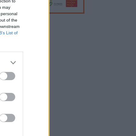
ection to
ou may
 personal
out of the
 downstream
lama
B’s List of