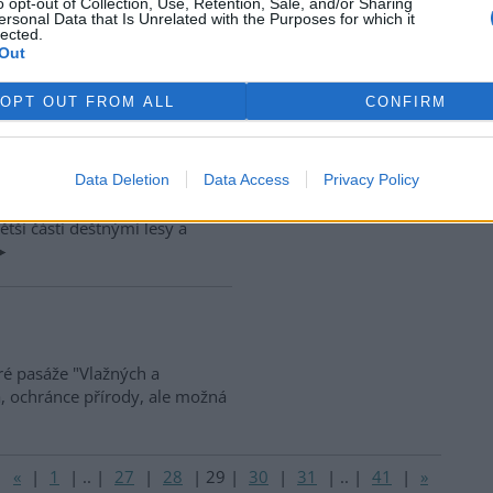
o opt-out of Collection, Use, Retention, Sale, and/or Sharing
ersonal Data that Is Unrelated with the Purposes for which it
lected.
Out
OPT OUT FROM ALL
CONFIRM
 Papuánské (polo)pravdy se
gickým problémům, přesto by
Data Deletion
Data Access
Privacy Policy
r v ní shrnul své bohaté
 Guineji, druhém největším
ětší části deštnými lesy a
ré pasáže "Vlažných a
a, ochránce přírody, ale možná
«
|
1
|
..
|
27
|
28
|
29
|
30
|
31
|
..
|
41
|
»