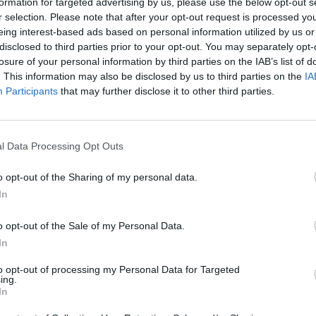
formation for targeted advertising by us, please use the below opt-out s
 zpíval - a četl své básně.
r selection. Please note that after your opt-out request is processed y
eing interest-based ads based on personal information utilized by us or
disclosed to third parties prior to your opt-out. You may separately opt-
losure of your personal information by third parties on the IAB’s list of
rek
. This information may also be disclosed by us to third parties on the
IA
í a sborníků věnujících se
Participants
that may further disclose it to other third parties.
tran, ochranářských,
ých, od jednoduše
tavebníka až po ty filozofické.
ějaké knize obrazům, konkrétně
l Data Processing Opt Outs
o opt-out of the Sharing of my personal data.
In
o opt-out of the Sale of my Personal Data.
á běžnou záležitostí. Pro děti
In
e potřeba vědět, jak správně
it některým možným
to opt-out of processing my Personal Data for Targeted
ou chudokrevné, budou jim
ing.
In
e podobné otázky? Možná si i
tví přece jen vhodné. Kdepak,