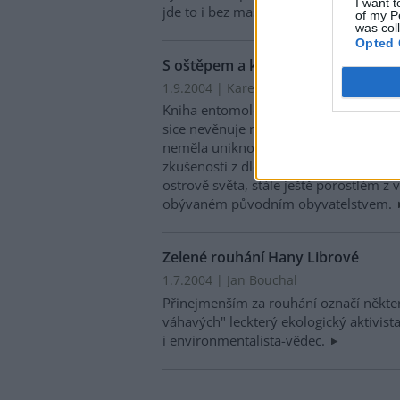
I want t
jde to i bez masa.
of my P
was col
Opted 
S oštěpem a kreditkou
1.9.2004 | Karel Stibral
Kniha entomologa Vojtěcha Novotného
sice nevěnuje na prvním místě ekolo
neměla uniknout naší pozornosti. Auto
zkušenosti z dlouhého pobytu na Nové
ostrově světa, stále ještě porostlém z v
obývaném původním obyvatelstvem.
Zelené rouhání Hany Librové
1.7.2004 | Jan Bouchal
Přinejmenším za rouhání označí někte
váhavých" leckterý ekologický aktivist
i environmentalista-vědec.