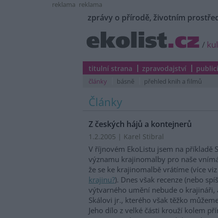
reklama
reklama
zprávy o přírodě, životním prostřed
/
ku
titulní strana
zpravodajství
public
články
básně
přehled knih a filmů
Články
Z českých hájů a kontejnerů
1.2.2005 | Karel Stibral
V říjnovém EkoListu jsem na příkladě S
významu krajinomalby pro naše vnímání
že se ke krajinomalbě vrátíme (více vi
krajinu?
). Dnes však recenze (nebo spíš
výtvarného umění nebude o krajináři, a
Skálovi jr., kterého však těžko můžem
Jeho dílo z velké části krouží kolem p