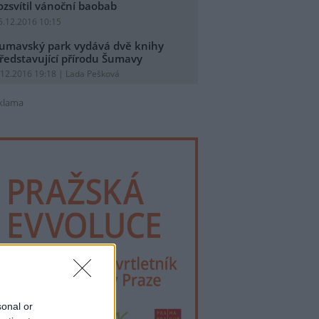
ozsvítil vánoční baobab
5.12.2016 10:15
umavský park vydává dvě knihy
ředstavující přírodu Šumavy
.12.2016 19:18 | Lada Pešková
klama
sonal or