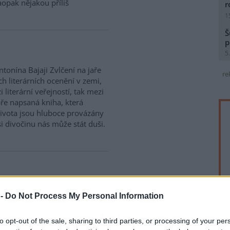
opak nějakou příliš
r
1
Š
p
5
tonína Bajaji Zvlčení na jaře
re
ch literárních ocenění v zemi,
 literární veřejností, tak mezi
bře napsaná kniha, která
života jsou hluboce provázány
i divočinu nás může stát duši.
přírody, měli by chodit pěšky,"
 -
Do Not Process My Personal Information
ický aktivista Nanao Sakaki při
Osmdesátiletý stařík s
to opt-out of the sale, sharing to third parties, or processing of your per
rahou, Olomoucí a dalšími