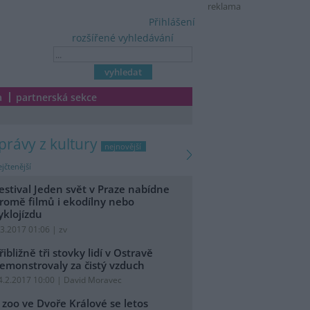
reklama
Přihlášení
rozšířené vyhledávání
a
partnerská sekce
zprávy z kultury
nejnovější
jčtenější
estival Jeden svět v Praze nabídne
romě filmů i ekodílny nebo
yklojízdu
.3.2017 01:06 | zv
řibližně tři stovky lidí v Ostravě
emonstrovaly za čistý vzduch
4.2.2017 10:00 | David Moravec
 zoo ve Dvoře Králové se letos