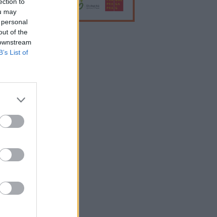
ection to
ou may
 personal
out of the
 downstream
lama
B’s List of