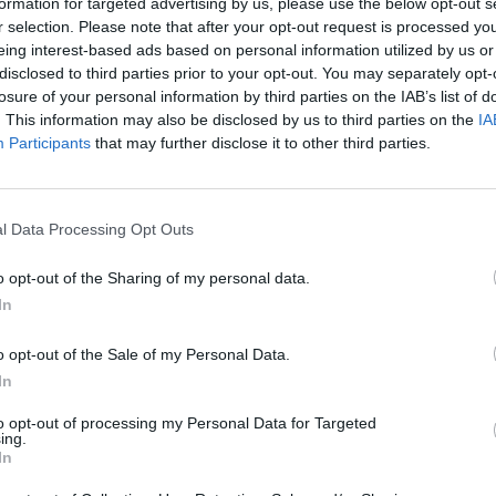
formation for targeted advertising by us, please use the below opt-out s
 zpíval - a četl své básně.
r selection. Please note that after your opt-out request is processed y
eing interest-based ads based on personal information utilized by us or
disclosed to third parties prior to your opt-out. You may separately opt-
losure of your personal information by third parties on the IAB’s list of
rek
. This information may also be disclosed by us to third parties on the
IA
í a sborníků věnujících se
Participants
that may further disclose it to other third parties.
tran, ochranářských,
ých, od jednoduše
tavebníka až po ty filozofické.
ějaké knize obrazům, konkrétně
l Data Processing Opt Outs
o opt-out of the Sharing of my personal data.
In
o opt-out of the Sale of my Personal Data.
á běžnou záležitostí. Pro děti
In
e potřeba vědět, jak správně
it některým možným
to opt-out of processing my Personal Data for Targeted
ou chudokrevné, budou jim
ing.
In
e podobné otázky? Možná si i
tví přece jen vhodné. Kdepak,