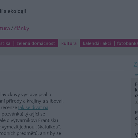
í a ekologii
ltura
/
články
istika
zelená domácnost
kultura
kalendář akcí
fotobank
ne
F
k
lavíčkovy výstavy psal o
c
 přírody a krajiny a sliboval,
3
z recenze
Jak se dívat na
P
 pozvánka) týkající se
d
le o výtvarníkovi Františku
2
e vymezit jednou „škatulkou“.
řírodních předmětů, aniž by se
V