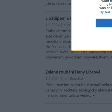
I want t
jde to i bez masa.
of my P
was col
Opted 
S oštěpem a kreditkou
1.9.2004 | Karel Stibral
Kniha entomologa Vojtěcha Novotného
sice nevěnuje na prvním místě ekolo
neměla uniknout naší pozornosti. Auto
zkušenosti z dlouhého pobytu na Nové
ostrově světa, stále ještě porostlém z v
obývaném původním obyvatelstvem.
Zelené rouhání Hany Librové
1.7.2004 | Jan Bouchal
Přinejmenším za rouhání označí někte
váhavých" leckterý ekologický aktivist
i environmentalista-vědec.