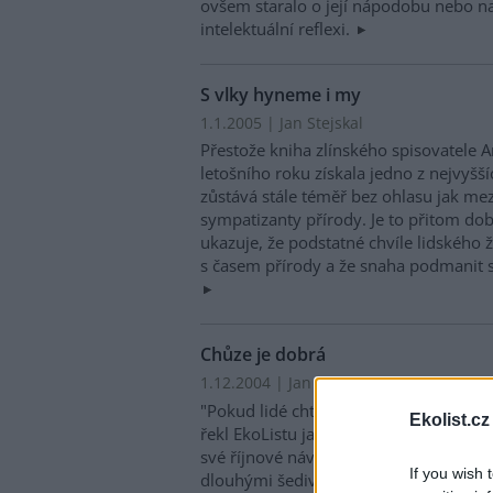
ovšem staralo o její nápodobu nebo na
intelektuální reflexi.
S vlky hyneme i my
1.1.2005 | Jan Stejskal
Přestože kniha zlínského spisovatele An
letošního roku získala jedno z nejvyšší
zůstává stále téměř bez ohlasu jak mezi
sympatizanty přírody. Je to přitom do
ukazuje, že podstatné chvíle lidského 
s časem přírody a že snaha podmanit s
Chůze je dobrá
1.12.2004 | Jan Stejskal
"Pokud lidé chtějí znovu objevit krásu 
Ekolist.cz
řekl EkoListu japonský básník a ekolog
své říjnové návštěvě České republiky. 
If you wish 
dlouhými šedivými vlasy se kolébal P