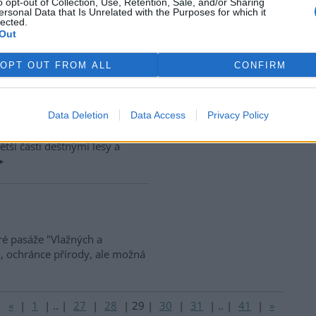
o opt-out of Collection, Use, Retention, Sale, and/or Sharing
ersonal Data that Is Unrelated with the Purposes for which it
lected.
Out
OPT OUT FROM ALL
CONFIRM
 Papuánské (polo)pravdy se
gickým problémům, přesto by
Data Deletion
Data Access
Privacy Policy
r v ní shrnul své bohaté
 Guineji, druhém největším
ětší části deštnými lesy a
ré pasáže "Vlažných a
a, ochránce přírody, ale možná
«
|
1
|
..
|
27
|
28
|
29
|
30
|
31
|
..
|
41
|
»