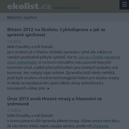
☰
/
měsíční souhrn
Měsíční souhrn
Březen 2012 na Ekolistu: Cyklodoprava a jak se
správně sprchovat
1.4.2012
Milé čtenářky a milí čtenáři,
jaro se letos už v březnu ohlásilo opravdu v plné síle, takže na
cestách podstatně přibylo cyklistů. Na to,
jak se v České republice
staví cyklostezky
, si na konci minulého roku posvítil Nejvyšší
kontrolní úřad, a ještě před příchodem jara zveřejnil výsledky své
kontroly. No, nebyly nijak oslnivé. Zpravidla totiž nikdo nehlídá,
jestli bylo zvoleno vhodné technologické řešení pro stavbu stezky.
A nikdo se nezabývá tím, jestli někdo úkoly dohodnuté v
koncepcích vůbec plní.
Únor 2012 aneb Hrozné mrazy a hlasování ve
sněmovně
1.3.2012
Milé čtenářky a milí čtenáři,
v únoru jsme si užili opravdu pěkné mrazy. Vůbec proto není divu,
že vás tento měsíc nejvíc zaujala zpráva, podle níž
chystaná