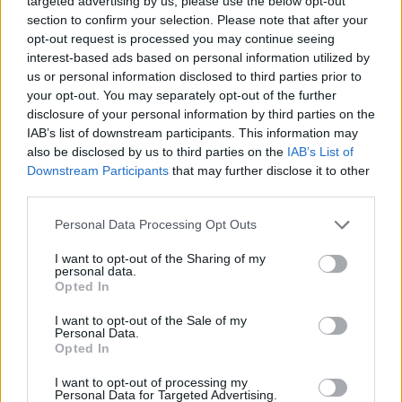
targeted advertising by us, please use the below opt-out
redakčního fotografa, takže fotobanka je spíš vedlejším výsledkem
section to confirm your selection. Please note that after your
naší ostatní práce. I tak ale věříme, že se vám bude líbit a časem do
opt-out request is processed you may continue seeing
ní možná i sami nějakým snímkem přispějete. Jak na to
se dozvíte
interest-based ads based on personal information utilized by
tady
.
us or personal information disclosed to third parties prior to
Září 2011 na Ekolistu: Ochlupení bližní a spousta
your opt-out. You may separately opt-out of the further
dalšího čtení
disclosure of your personal information by third parties on the
3.10.2011
IAB’s list of downstream participants. This information may
Milé čtenářky a milí čtenáři,
also be disclosed by us to third parties on the
IAB’s List of
denní teploty máme sice stále letní, podzim už je ale nezadržitelně
Downstream Participants
that may further disclose it to other
tady. Září minulo, tak se podívejme, čemu jsme se na Ekolistu
third parties.
věnovali.
Personal Data Processing Opt Outs
Srpen 2011: Nejen Šumavou živ je čtenář Ekolistu
1.9.2011
I want to opt-out of the Sharing of my
Milé čtenářky a milí čtenáři,
personal data.
přestože srpen se v redakcích započítává do tzv. okurkové sezóny,
Opted In
letos se o největší sklizené okurce na Ekolistu nepsalo. Nejvíce se
psalo o sklizni šumavským kůrovcem napadených stromů a její
I want to opt-out of the Sale of my
blokádě.
Personal Data.
Opted In
Červenec 2011 na Ekolistu: První video, rozšířené
vyhledávání – a Šumava
I want to opt-out of processing my
Personal Data for Targeted Advertising.
1.8.2011