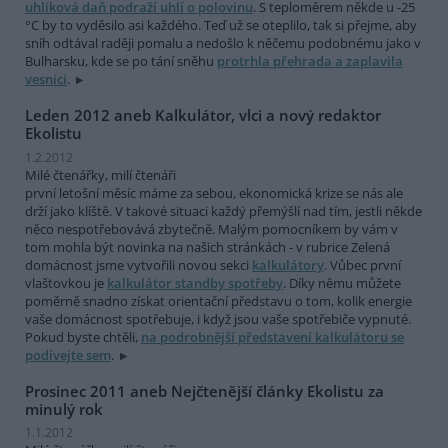
uhlíková daň podraží uhlí o polovinu
. S teploměrem někde u -25
°C by to vyděsilo asi každého. Teď už se oteplilo, tak si přejme, aby
sníh odtával raději pomalu a nedošlo k něčemu podobnému jako v
Bulharsku, kde se po tání sněhu
protrhla přehrada a zaplavila
vesnici
.
Leden 2012 aneb Kalkulátor, vlci a nový redaktor
Ekolistu
1.2.2012
Milé čtenářky, milí čtenáři
první letošní měsíc máme za sebou, ekonomická krize se nás ale
drží jako klíště. V takové situaci každý přemýšlí nad tím, jestli někde
něco nespotřebovává zbytečně. Malým pomocníkem by vám v
tom mohla být novinka na našich stránkách - v rubrice Zelená
domácnost jsme vytvořili novou sekci
kalkulátory
. Vůbec první
vlaštovkou je
kalkulátor standby spotřeby
. Díky němu můžete
poměrně snadno získat orientační představu o tom, kolik energie
vaše domácnost spotřebuje, i když jsou vaše spotřebiče vypnuté.
Pokud byste chtěli,
na podrobnější představení kalkulátoru se
podívejte sem
.
Prosinec 2011 aneb Nejčtenější články Ekolistu za
minulý rok
1.1.2012