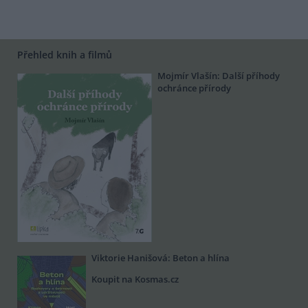
Přehled knih a filmů
Mojmír Vlašín: Další příhody
ochránce přírody
Viktorie Hanišová: Beton a hlína
Koupit na Kosmas.cz