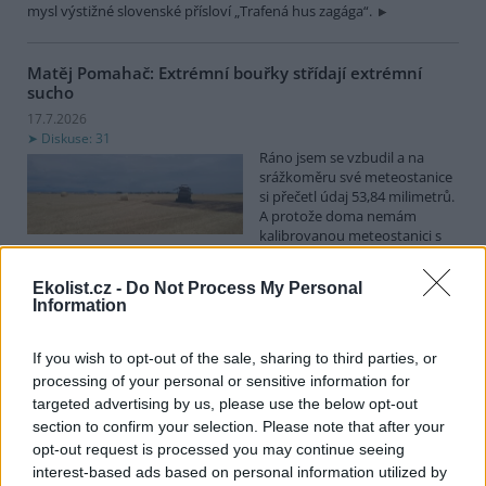
mysl výstižné slovenské přísloví „Trafená hus zagága“.
Matěj Pomahač: Extrémní bouřky střídají extrémní
sucho
17.7.2026
Diskuse: 31
Ráno jsem se vzbudil a na
srážkoměru své meteostanice
si přečetl údaj 53,84 milimetrů.
A protože doma nemám
kalibrovanou meteostanici s
certifikací WMO (Světové meteorologické organizace), napsal jsem
příteli zahradníkovi Jiřímu Horákovi a současně jsem mrknul se na
Ekolist.cz -
Do Not Process My Personal
údaje z měření Českého hydrometeorologického ústavu. Obě
Information
autority to potvrdily – ČHMÚ Prahu-Radotín oficiálně uvádí 56,2
mm.
If you wish to opt-out of the sale, sharing to third parties, or
processing of your personal or sensitive information for
Ivan Brezina: Mamuťák kontra Stohánek: schizofrenie
targeted advertising by us, please use the below opt-out
Agentury ochrany přírody a krajiny ČR
section to confirm your selection. Please note that after your
17.7.2026
opt-out request is processed you may continue seeing
Diskuse: 57
interest-based ads based on personal information utilized by
Dvě velmi podobné chráněné