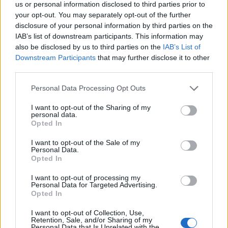
us or personal information disclosed to third parties prior to
přírodní lokality, dva velmi
odlišné přístupy. Chce vedení
your opt-out. You may separately opt-out of the further
AOPK za každou cenu vyhovět
disclosure of your personal information by third parties on the
trampům, nebo se jen vyvinit
IAB’s list of downstream participants. This information may
ze zásadního selhání?
also be disclosed by us to third parties on the
IAB’s List of
Downstream Participants
that may further disclose it to other
third parties.
Spolky: Otevřený dopis ve věci výstavby zpevněné
turistické trasy na Keprník včetně žádosti o
Personal Data Processing Opt Outs
neodkladné zastavení prací
16.7.2026
I want to opt-out of the Sharing of my
Diskuse: 13
personal data.
Národní přírodní rezervace
Opted In
Šerák-Keprník se v těchto
dnech proměnila ve
I want to opt-out of the Sale of my
staveniště: bagry, nakladač,
Personal Data.
dvě dodávky, hromada
Opted In
materiálu a do dáli slyšitelný hluk ze staveniště.
I want to opt-out of processing my
Personal Data for Targeted Advertising.
Opted In
Jakub Hruška: Co a proč se v roce 2011 stalo na Ptačím
potoce?
I want to opt-out of Collection, Use,
16.7.2026
Retention, Sale, and/or Sharing of my
Diskuse: 18
Personal Data that Is Unrelated with the