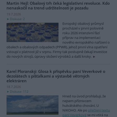
Martin Hejl: Obalový trh čeká legislativní revoluce. Kdo
nenaskočil na trend udržitelnosti je pozadu
19.7.2026
Diskuse: 2
Evropský obalový průmysl
procházel v první polovině
roku 2026 intenzivní fází
příprav na implementaci
nového evropského nařízení o
obalech a obalových odpadech (PPWR), jehož první vlna opatření
vstoupí v platnost již v srpnu. Firmy tak postupně čekají investice
do nových strojů, úpravy složení výrobků a další kroky.
Karel Ploranský: Glosa k příspěvku paní Veverkové o
dezolátech s píšťalkami a výstavbě větrných
elektráren
18.7.2026
Diskuse: 112
Hned na úvod prohlašuji, že
nejsem příznivcem
hulvátského chování. U
NIKOHO. Ale po
přečtení textu
paní Veverkové
se mi vtírá na