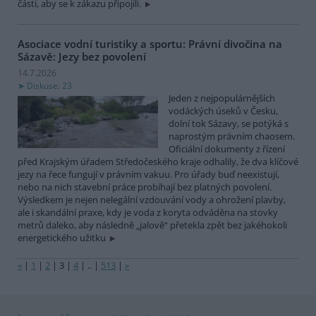
části, aby se k zákazu připojili.
Asociace vodní turistiky a sportu: Právní divočina na
Sázavě: Jezy bez povolení
14.7.2026
Diskuse: 23
Jeden z nejpopulárnějších
vodáckých úseků v Česku,
dolní tok Sázavy, se potýká s
naprostým právním chaosem.
Oficiální dokumenty z řízení
před Krajským úřadem Středočeského kraje odhalily, že dva klíčové
jezy na řece fungují v právním vakuu. Pro úřady buď neexistují,
nebo na nich stavební práce probíhají bez platných povolení.
Výsledkem je nejen nelegální vzdouvání vody a ohrožení plavby,
ale i skandální praxe, kdy je voda z koryta odváděna na stovky
metrů daleko, aby následně „jalově“ přetekla zpět bez jakéhokoli
energetického užitku
«
|
1
|
2
|
3
|
4
|
..
|
513
|
»