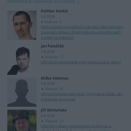
komentáře
nejnovější
nejčtenější
Dalibor Dostál
8.8.2026
Diskuse: 2
Místo kosení vyprahlých trávníků odstraňování
invazních dřevin. Změny klimatu promění péči
o zeleň ve městech
Jan Palaščák
7.8.2026
Diskuse: 17
Ohrožuje nedostatek vody budoucnost jádra?
Eliška Vidomus
6.8.2026
Diskuse: 55
Klimatická krize není over. Vyzýváme vládu, aby
ji přestala ignorovat
Jiří Michalisko
6.8.2026
Diskuse: 19
Otevřený dopis ministerstvu průmyslu a