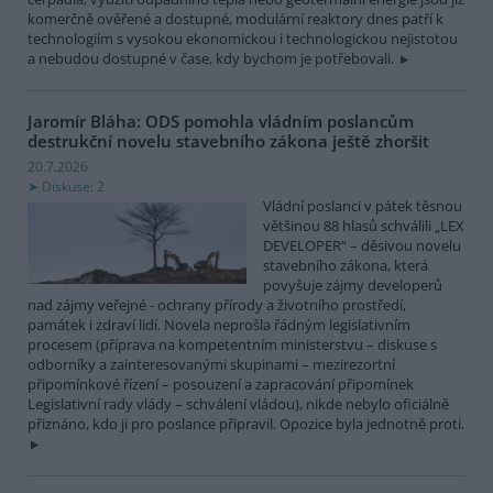
komerčně ověřené a dostupné, modulární reaktory dnes patří k
technologiím s vysokou ekonomickou i technologickou nejistotou
a nebudou dostupné v čase, kdy bychom je potřebovali.
Jaromír Bláha: ODS pomohla vládním poslancům
destrukční novelu stavebního zákona ještě zhoršit
20.7.2026
Diskuse: 2
Vládní poslanci v pátek těsnou
většinou 88 hlasů schválili „LEX
DEVELOPER“ – děsivou novelu
stavebního zákona, která
povyšuje zájmy developerů
nad zájmy veřejné - ochrany přírody a životního prostředí,
památek i zdraví lidí. Novela neprošla řádným legislativním
procesem (příprava na kompetentním ministerstvu – diskuse s
odborníky a zainteresovanými skupinami – mezirezortní
připomínkové řízení – posouzení a zapracování připomínek
Legislativní rady vlády – schválení vládou), nikde nebylo oficiálně
přiznáno, kdo ji pro poslance připravil. Opozice byla jednotně proti.