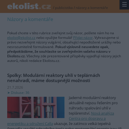
☰
/
publicistika
/
názory a komentáře
Názory a komentáře
Pokud chcete v této rubrice zveřejnit svůj názor, pošlete nám ho na
ekolist@ekolist.cz
nebo využijte formulář
Přidat názor
. Vyhrazujeme si
právo nezveřejnit názory vulgární, obsahující nepodložené urážky nebo
nesrozumitelně formulované.
Pokud výslovně neuvedete opak,
předpokládáme, že souhlasíte se zveřejněním vašeho názoru v
Ekolistu.cz.
Všechny zde prezentované příspěvky vyjadřují názory jejich
autorů, nikoli redakce Ekolistu.cz.
Spolky: Modulární reaktory uhlí v teplárnách
nenahradí, máme dostupnější možnosti
21.7.2026
Diskuse: 36
Jaderné modulární reaktory
aktuálně nejsou řešením pro
náhradu spalování uhlí v
teplárenství.
Nová analýza
Centra pro dopravu a
energetiku a sdružení Calla
ukazuje, že zatímco velká tepelná
čerpadla, využití odpadního tepla nebo geotermální energie jsou již