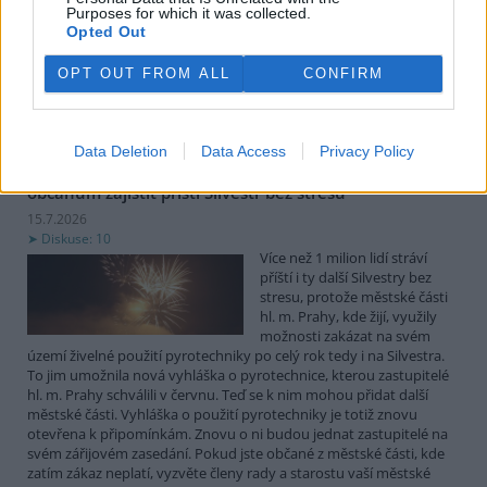
Před 15 lety, 13. července 2011,
Purposes for which it was collected.
Opted Out
začala blokáda kácení lesa na
Ptačím potoce na Šumavě.
Proč a co se tehdy stalo? Je to
OPT OUT FROM ALL
CONFIRM
trochu spletité, ale pokusím se
vysvětlit.
Data Deletion
Data Access
Privacy Policy
Eva Tylová: Další městské částí Prahy mohou svým
občanům zajistit příští Silvestr bez stresu
15.7.2026
Diskuse: 10
Více než 1 milion lidí stráví
příští i ty další Silvestry bez
stresu, protože městské části
hl. m. Prahy, kde žijí, využily
možnosti zakázat na svém
území živelné použití pyrotechniky po celý rok tedy i na Silvestra.
To jim umožnila nová vyhláška o pyrotechnice, kterou zastupitelé
hl. m. Prahy schválili v červnu. Teď se k nim mohou přidat další
městské části. Vyhláška o použití pyrotechniky je totiž znovu
otevřena k připomínkám. Znovu o ni budou jednat zastupitelé na
svém zářijovém zasedání. Pokud jste občané z městské části, kde
zatím zákaz neplatí, vyzvěte členy rady a starostu vaší městské