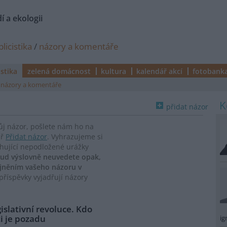
í a ekologii
licistika
/
názory a komentáře
istika
zelená domácnost
kultura
kalendář akcí
fotobank
názory a komentáře
přidat názor
vůj názor, pošlete nám ho na
ář
Přidat názor
. Vyhrazujeme si
ahující nepodložené urážky
ud výslovně neuvedete opak,
ejněním vašeho názoru v
říspěvky vyjadřují názory
islativní revoluce. Kdo
i je pozadu
ig