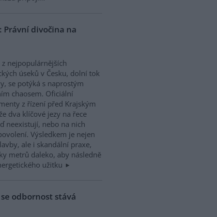
: Právní divočina na
 z nejpopulárnějších
kých úseků v Česku, dolní tok
y, se potýká s naprostým
ím chaosem. Oficiální
enty z řízení před Krajským
e dva klíčové jezy na řece
ď neexistují, nebo na nich
povolení. Výsledkem je nejen
avby, ale i skandální praxe,
vky metrů daleko, aby následně
energetického užitku
 se odbornost stává