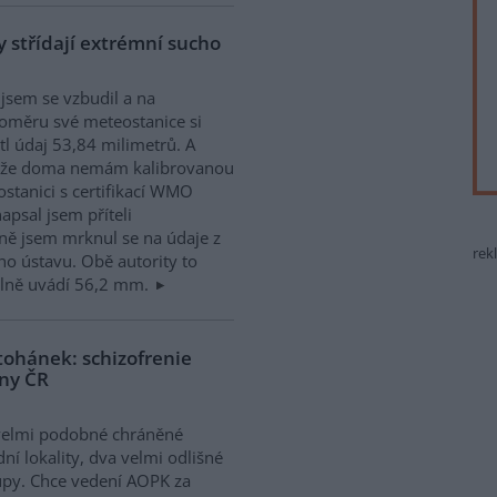
 střídají extrémní sucho
jsem se vzbudil a na
oměru své meteostanice si
tl údaj 53,84 milimetrů. A
ože doma nemám kalibrovanou
stanici s certifikací WMO
apsal jsem příteli
ně jsem mrknul se na údaje z
rek
o ústavu. Obě autority to
álně uvádí 56,2 mm.
tohánek: schizofrenie
iny ČR
velmi podobné chráněné
dní lokality, dva velmi odlišné
upy. Chce vedení AOPK za