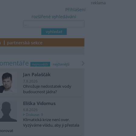
reklama
Přihlášení
rozšířené vyhledávání
a
partnerská sekce
komentáře
nejnovější
nejčtenější
Jan Palaščák
7.8.2026
Ohrožuje nedostatek vody
budoucnost jádra?
Eliška Vidomus
6.8.2026
Diskuse: 9
Klimatická krize není over.
Vyzýváme vládu, aby ji přestala
norovat