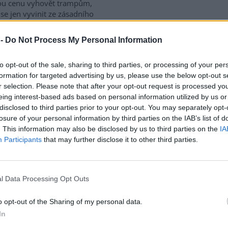
ou cenu vyhovět trampům,
se jen vyvinit ze zásadního
 -
Do Not Process My Personal Information
výstavby zpevněné
to opt-out of the sale, sharing to third parties, or processing of your per
ně žádosti o neodkladné
formation for targeted advertising by us, please use the below opt-out s
r selection. Please note that after your opt-out request is processed y
eing interest-based ads based on personal information utilized by us or
ní přírodní rezervace Šerák-
disclosed to third parties prior to your opt-out. You may separately opt-
ík se v těchto dnech
losure of your personal information by third parties on the IAB’s list of
nila ve staveniště: bagry,
. This information may also be disclosed by us to third parties on the
IA
dač, dvě dodávky, hromada
Participants
that may further disclose it to other third parties.
iálu a do dáli slyšitelný hluk
l Data Processing Opt Outs
e 2011 stalo na Ptačím
o opt-out of the Sharing of my personal data.
In
15 lety, 13. července 2011,