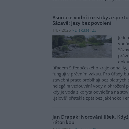
Asociace vodní turistiky a sportu
Sázavě: Jezy bez povolení
Diskuse: 23
14.7.2026
Jeden
vodác
Sázav
právn
dokum
úřadem Středočeského kraje odhalily, ž
fungují v právním vakuu. Pro úřady bu
stavební práce probíhají bez platných 
nelegální vzdouvání vody a ohrožení pl
kdy je voda z koryta odváděna na sto
„jalově“ přetekla zpět bez jakéhokoli 
Jan Drapák: Norování lišek. Když
rétorikou