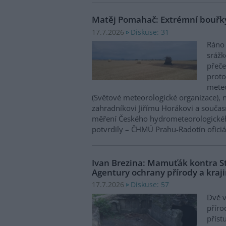
Matěj Pomahač: Extrémní bouřky
Diskuse: 31
17.7.2026
Ráno 
srážk
přeče
prot
meteo
(Světové meteorologické organizace), n
zahradníkovi Jiřímu Horákovi a součas
měření Českého hydrometeorologickéh
potvrdily – ČHMÚ Prahu-Radotín ofici
Ivan Brezina: Mamuťák kontra S
Agentury ochrany přírody a kraj
Diskuse: 57
17.7.2026
Dvě 
příro
příst