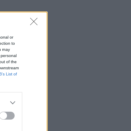
sonal or
ection to
ou may
 personal
out of the
 downstream
B’s List of