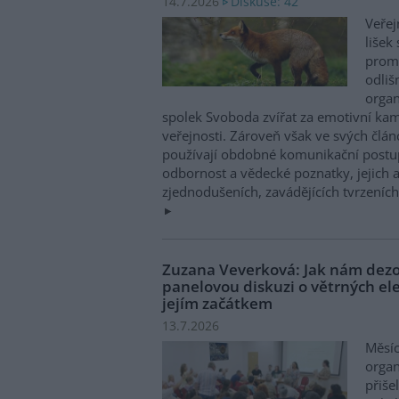
Diskuse: 42
14.7.2026
Veřej
lišek
promě
odliš
organ
spolek Svoboda zvířat za emotivní ka
veřejnosti. Zároveň však ve svých článcí
používají obdobné komunikační postup
odbornost a vědecké poznatky, jejich
zjednodušeních, zavádějících tvrzeníc
Zuzana Veverková: Jak nám dezol
panelovou diskuzi o větrných el
jejím začátkem
13.7.2026
Měsíc
organ
přiše