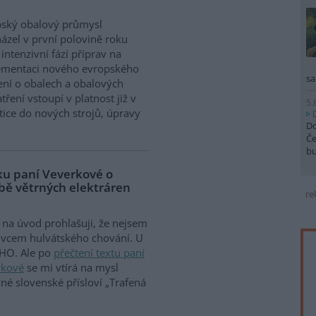
pský obalový průmysl
ázel v první polovině roku
intenzivní fází příprav na
ementaci nového evropského
sa
ení o obalech a obalových
ření vstoupí v platnost již v
5.
tice do nových strojů, úpravy
Do
Če
b
vku paní Veverkové o
vbě větrných elektráren
re
na úvod prohlašuji, že nejsem
ivcem hulvátského chování. U
HO. Ale po
přečtení textu paní
rkové
se mi vtírá na mysl
žné slovenské přísloví „Trafená