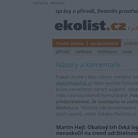
reklama
reklama
zprávy o přírodě, životním prostřed
/
pub
titulní strana
zpravodajství
public
příroda
civilizace
rozhovory
eseje
Názory a komentáře
Pokud chcete v této rubrice zveřejnit s
ekolist@ekolist.cz
nebo využijte formul
právo nezveřejnit názory vulgární, obs
nebo nesrozumitelně formulované.
Pok
předpokládáme, že souhlasíte se zveř
Ekolistu.cz.
Všechny zde prezentované p
jejich autorů, nikoli redakce Ekolistu.cz.
Martin Hejl: Obalový trh čeká leg
nenaskočil na trend udržitelnost