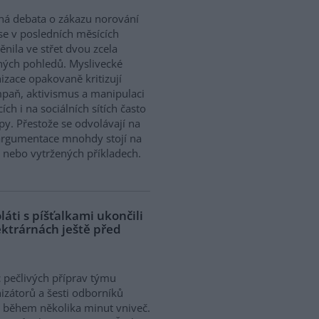
ná debata o zákazu norování
 se v posledních měsících
nila ve střet dvou zcela
ných pohledů. Myslivecké
izace opakovaně kritizují
mpaň, aktivismus a manipulaci
ch i na sociálních sítích často
y. Přestože se odvolávají na
 argumentace mnohdy stojí na
h nebo vytržených příkladech.
áti s píšťalkami ukončili
ektrárnách ještě před
 pečlivých příprav týmu
izátorů a šesti odborníků
l během několika minut vniveč.