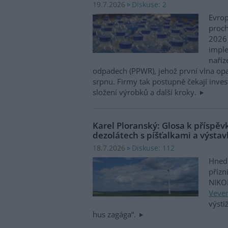
Diskuse: 2
19.7.2026
Evro
proch
2026 
impl
naříz
odpadech (PPWR), jehož první vlna opat
srpnu. Firmy tak postupně čekají inves
složení výrobků a další kroky.
Karel Ploranský: Glosa k příspě
dezolátech s píšťalkami a výsta
Diskuse: 112
18.7.2026
Hned 
přízn
NIKO
Veve
výsti
hus zagága“.