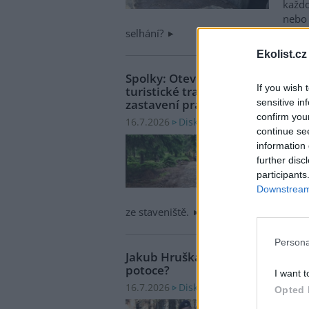
každ
nebo 
selhání?
Ekolist.cz
Spolky: Otevřený dopis ve věci 
If you wish 
turistické trasy na Keprník včet
sensitive in
zastavení prací
confirm you
Diskuse: 13
16.7.2026
continue se
Národ
information 
Keprn
further disc
promě
participants
nakla
Downstream 
mater
ze staveniště.
Persona
Jakub Hruška: Co a proč se v roc
potoce?
I want t
Diskuse: 18
16.7.2026
Opted 
Před 