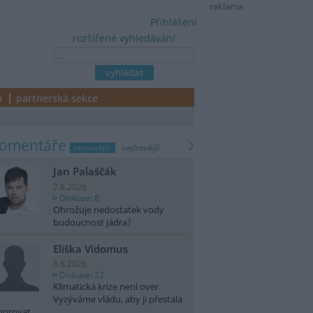
reklama
Přihlášení
rozšířené vyhledávání
a
partnerská sekce
komentáře
nejnovější
nejčtenější
Jan Palaščák
7.8.2026
Diskuse: 8
Ohrožuje nedostatek vody
budoucnost jádra?
Eliška Vidomus
6.8.2026
Diskuse: 22
Klimatická krize není over.
Vyzýváme vládu, aby ji přestala
norovat