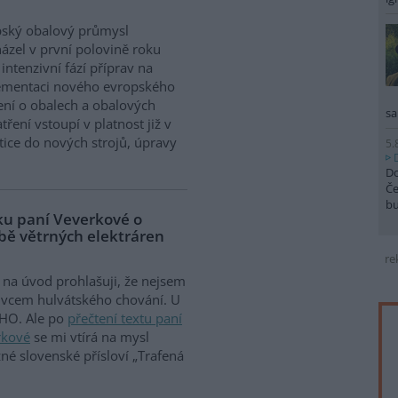
pský obalový průmysl
ázel v první polovině roku
intenzivní fází příprav na
ementaci nového evropského
ení o obalech a obalových
sa
ření vstoupí v platnost již v
tice do nových strojů, úpravy
5.
Do
Če
b
vku paní Veverkové o
vbě větrných elektráren
re
na úvod prohlašuji, že nejsem
ivcem hulvátského chování. U
HO. Ale po
přečtení textu paní
rkové
se mi vtírá na mysl
žné slovenské přísloví „Trafená