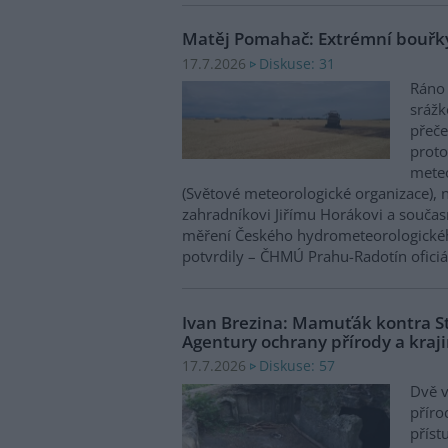
Matěj Pomahač: Extrémní bouřky
Diskuse: 31
17.7.2026
Ráno 
srážk
přeče
prot
meteo
(Světové meteorologické organizace), n
zahradníkovi Jiřímu Horákovi a součas
měření Českého hydrometeorologickéh
potvrdily – ČHMÚ Prahu-Radotín ofici
Ivan Brezina: Mamuťák kontra S
Agentury ochrany přírody a kraj
Diskuse: 57
17.7.2026
Dvě 
příro
příst