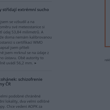
 střídají extrémní sucho
jsem se vzbudil a na
oměru své meteostanice si
tl údaj 53,84 milimetrů. A
ože doma nemám kalibrovanou
stanici s certifikací WMO
apsal jsem příteli
ně jsem mrknul se na údaje z
o ústavu. Obě autority to
rek
álně uvádí 56,2 mm.
tohánek: schizofrenie
iny ČR
velmi podobné chráněné
dní lokality, dva velmi odlišné
upy. Chce vedení AOPK za