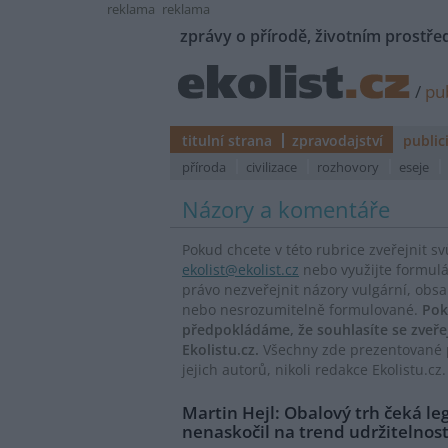
reklama
reklama
zprávy o přírodě, životním prostřed
/
pub
titulní strana
zpravodajství
public
příroda
civilizace
rozhovory
eseje
Názory a komentáře
Pokud chcete v této rubrice zveřejnit s
ekolist@ekolist.cz
nebo využijte formul
právo nezveřejnit názory vulgární, obs
nebo nesrozumitelně formulované.
Pok
předpokládáme, že souhlasíte se zveř
Ekolistu.cz.
Všechny zde prezentované p
jejich autorů, nikoli redakce Ekolistu.cz.
Martin Hejl: Obalový trh čeká leg
nenaskočil na trend udržitelnost