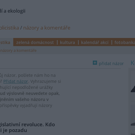
í a ekologii
licistika
/
názory a komentáře
istika
zelená domácnost
kultura
kalendář akcí
fotobank
názory a komentáře
přidat názor
vůj názor, pošlete nám ho na
ář
Přidat názor
. Vyhrazujeme si
ahující nepodložené urážky
ud výslovně neuvedete opak,
ejněním vašeho názoru v
říspěvky vyjadřují názory
islativní revoluce. Kdo
i je pozadu
ig