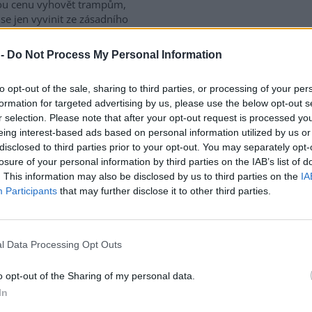
ou cenu vyhovět trampům,
se jen vyvinit ze zásadního
 -
Do Not Process My Personal Information
výstavby zpevněné
to opt-out of the sale, sharing to third parties, or processing of your per
ně žádosti o neodkladné
formation for targeted advertising by us, please use the below opt-out s
r selection. Please note that after your opt-out request is processed y
eing interest-based ads based on personal information utilized by us or
ní přírodní rezervace Šerák-
disclosed to third parties prior to your opt-out. You may separately opt-
ík se v těchto dnech
losure of your personal information by third parties on the IAB’s list of
nila ve staveniště: bagry,
. This information may also be disclosed by us to third parties on the
IA
dač, dvě dodávky, hromada
Participants
that may further disclose it to other third parties.
iálu a do dáli slyšitelný hluk
l Data Processing Opt Outs
e 2011 stalo na Ptačím
o opt-out of the Sharing of my personal data.
In
15 lety, 13. července 2011,