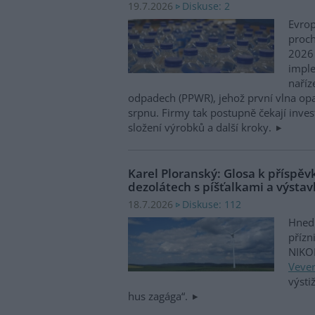
Diskuse: 2
19.7.2026
Evro
proch
2026 
impl
naříz
odpadech (PPWR), jehož první vlna opat
srpnu. Firmy tak postupně čekají inves
složení výrobků a další kroky.
Karel Ploranský: Glosa k příspě
dezolátech s píšťalkami a výsta
Diskuse: 112
18.7.2026
Hned 
přízn
NIKO
Veve
výsti
hus zagága“.