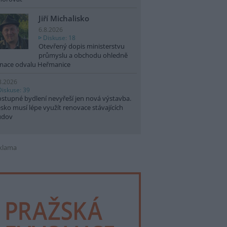
Jiří Michalisko
6.8.2026
Diskuse: 18
Otevřený dopis ministerstvu
průmyslu a obchodu ohledně
nace odvalu Heřmanice
8.2026
Diskuse: 39
stupné bydlení nevyřeší jen nová výstavba.
sko musí lépe využít renovace stávajících
udov
klama