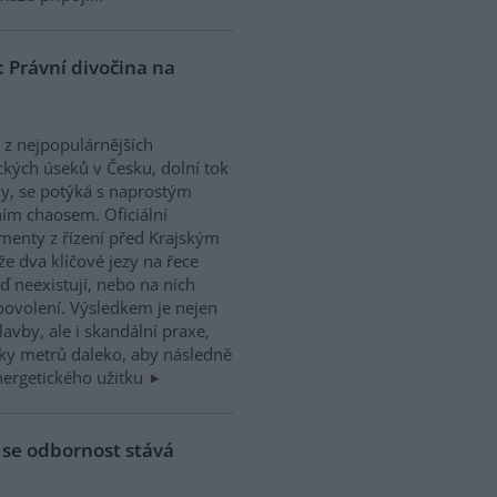
: Právní divočina na
 z nejpopulárnějších
kých úseků v Česku, dolní tok
y, se potýká s naprostým
ím chaosem. Oficiální
enty z řízení před Krajským
e dva klíčové jezy na řece
ď neexistují, nebo na nich
povolení. Výsledkem je nejen
avby, ale i skandální praxe,
vky metrů daleko, aby následně
energetického užitku
 se odbornost stává