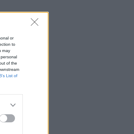
sonal or
ection to
ou may
 personal
out of the
 downstream
B’s List of