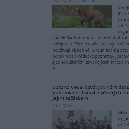
Diskuse: 42
14.7.2026
Veřej
lišek
promě
odliš
organ
spolek Svoboda zvířat za emotivní ka
veřejnosti. Zároveň však ve svých článcí
používají obdobné komunikační postup
odbornost a vědecké poznatky, jejich
zjednodušeních, zavádějících tvrzeníc
Zuzana Veverková: Jak nám dezol
panelovou diskuzi o větrných el
jejím začátkem
13.7.2026
Měsíc
organ
přiše