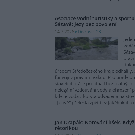
Asociace vodní turistiky a sportu
Sázavě: Jezy bez povolení
Diskuse: 23
14.7.2026
Jeden
vodác
Sázav
právn
dokum
úřadem Středočeského kraje odhalily, ž
fungují v právním vakuu. Pro úřady bu
stavební práce probíhají bez platných 
nelegální vzdouvání vody a ohrožení pl
kdy je voda z koryta odváděna na sto
„jalově“ přetekla zpět bez jakéhokoli 
Jan Drapák: Norování lišek. Když
rétorikou