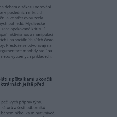
ná debata o zákazu norování
 se v posledních měsících
nila ve střet dvou zcela
ných pohledů. Myslivecké
izace opakovaně kritizují
mpaň, aktivismus a manipulaci
ch i na sociálních sítích často
y. Přestože se odvolávají na
 argumentace mnohdy stojí na
h nebo vytržených příkladech.
áti s píšťalkami ukončili
ektrárnách ještě před
 pečlivých příprav týmu
izátorů a šesti odborníků
l během několika minut vniveč.