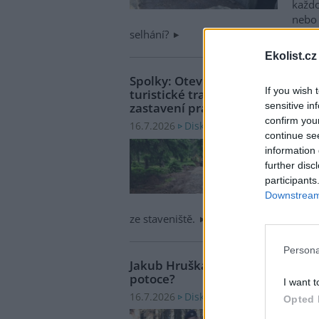
každ
nebo 
selhání?
Ekolist.cz
Spolky: Otevřený dopis ve věci 
If you wish 
turistické trasy na Keprník včet
sensitive in
zastavení prací
confirm you
Diskuse: 13
16.7.2026
continue se
Národ
information 
Keprn
further disc
promě
participants
nakla
Downstream 
mater
ze staveniště.
Persona
Jakub Hruška: Co a proč se v roc
potoce?
I want t
Diskuse: 18
16.7.2026
Opted 
Před 