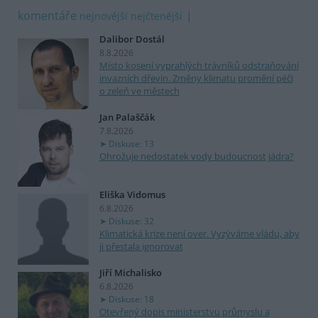
komentáře
nejnovější
nejčtenější
Dalibor Dostál
8.8.2026
Místo kosení vyprahlých trávníků odstraňování
invazních dřevin. Změny klimatu promění péči
o zeleň ve městech
Jan Palaščák
7.8.2026
Diskuse: 13
Ohrožuje nedostatek vody budoucnost jádra?
Eliška Vidomus
6.8.2026
Diskuse: 32
Klimatická krize není over. Vyzýváme vládu, aby
ji přestala ignorovat
Jiří Michalisko
6.8.2026
Diskuse: 18
Otevřený dopis ministerstvu průmyslu a