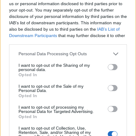
dvě dodávky, hromada
us or personal information disclosed to third parties prior to
materiálu a do dáli slyšitelný hluk ze staveniště.
your opt-out. You may separately opt-out of the further
disclosure of your personal information by third parties on the
IAB’s list of downstream participants. This information may
Jakub Hruška: Co a proč se v roce 2011 stalo na Ptačím
also be disclosed by us to third parties on the
IAB’s List of
potoce?
Downstream Participants
that may further disclose it to other
16.7.2026
third parties.
Diskuse: 18
Před 15 lety, 13. července 2011,
Personal Data Processing Opt Outs
začala blokáda kácení lesa na
Ptačím potoce na Šumavě.
I want to opt-out of the Sharing of my
Proč a co se tehdy stalo? Je to
personal data.
trochu spletité, ale pokusím se
Opted In
vysvětlit.
I want to opt-out of the Sale of my
Personal Data.
Eva Tylová: Další městské částí Prahy mohou svým
Opted In
občanům zajistit příští Silvestr bez stresu
15.7.2026
I want to opt-out of processing my
Personal Data for Targeted Advertising.
Diskuse: 10
Opted In
Více než 1 milion lidí stráví
příští i ty další Silvestry bez
I want to opt-out of Collection, Use,
stresu, protože městské části
Retention, Sale, and/or Sharing of my
hl. m. Prahy, kde žijí, využily