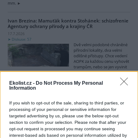
mm.
Ivan Brezina: Mamuťák kontra Stohánek: schizofrenie
Agentury ochrany přírody a krajiny ČR
17.7.2026
Diskuse: 57
Dvě velmi podobné chráněné
přírodní lokality, dva velmi
odlišné přístupy. Chce vedení
AOPK za každou cenu vyhovět
trampům, nebo se jen vyvinit
ze zásadního selhání?
Ekolist.cz -
Do Not Process My Personal
Information
Spolky: Otevřený dopis ve věci výstavby zpevněné
turistické trasy na Keprník včetně žádosti o
neodkladné zastavení prací
If you wish to opt-out of the sale, sharing to third parties, or
16.7.2026
processing of your personal or sensitive information for
Diskuse: 13
targeted advertising by us, please use the below opt-out
Národní přírodní rezervace
section to confirm your selection. Please note that after your
Šerák-Keprník se v těchto
opt-out request is processed you may continue seeing
dnech proměnila ve
interest-based ads based on personal information utilized by
staveniště: bagry, nakladač,