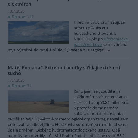
elektráren
18.7.2026
Diskuse: 112
Hned na úvod prohlašuji, že
nejsem příznivcem
hulvátského chování. U
NIKOHO. Ale po
přečtení textu
paní Veverkové
se mi vtírá na
mysl výstižné slovenské přísloví „Trafená hus zagága“.
Matěj Pomahač: Extrémní bouřky střídají extrémní
sucho
17.7.2026
Diskuse: 31
Ráno jsem se vzbudil a na
srážkoměru své meteostanice
si přečetl údaj 53,84 milimetrů.
A protože doma nemám
kalibrovanou meteostanici s
certifikací WMO (Světové meteorologické organizace), napsal jsem
příteli zahradníkovi Jiřímu Horákovi a současně jsem mrknul se na
údaje z měření Českého hydrometeorologického ústavu. Obě
autority to potvrdily – ČHMÚ Prahu-Radotín oficiálně uvádí 56,2