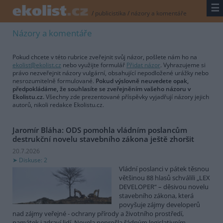
☰
/
publicistika
/
názory a komentáře
Názory a komentáře
Pokud chcete v této rubrice zveřejnit svůj názor, pošlete nám ho na
ekolist@ekolist.cz
nebo využijte formulář
Přidat názor
. Vyhrazujeme si
právo nezveřejnit názory vulgární, obsahující nepodložené urážky nebo
nesrozumitelně formulované.
Pokud výslovně neuvedete opak,
předpokládáme, že souhlasíte se zveřejněním vašeho názoru v
Ekolistu.cz.
Všechny zde prezentované příspěvky vyjadřují názory jejich
autorů, nikoli redakce Ekolistu.cz.
Jaromír Bláha: ODS pomohla vládním poslancům
destrukční novelu stavebního zákona ještě zhoršit
20.7.2026
Diskuse: 2
Vládní poslanci v pátek těsnou
většinou 88 hlasů schválili „LEX
DEVELOPER“ – děsivou novelu
stavebního zákona, která
povyšuje zájmy developerů
nad zájmy veřejné - ochrany přírody a životního prostředí,
památek i zdraví lidí. Novela neprošla řádným legislativním