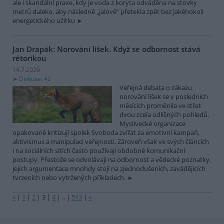
ale i skandální praxe, kdy je voda z koryta odváděna na stovky
metrů daleko, aby následně „jalově“ přetekla zpět bez jakéhokoli
energetického užitku
Jan Drapák: Norování lišek. Když se odbornost stává
rétorikou
14.7.2026
Diskuse: 42
Veřejná debata o zákazu
norování lišek se v posledních
měsících proměnila ve střet
dvou zcela odlišných pohledů.
Myslivecké organizace
opakovaně kritizují spolek Svoboda zvířat za emotivní kampaň,
aktivismus a manipulaci veřejnosti. Zároveň však ve svých článcích
i na sociálních sítích často používají obdobné komunikační
postupy. Přestože se odvolávají na odbornost a vědecké poznatky,
jejich argumentace mnohdy stojí na zjednodušeních, zavádějících
tvrzeních nebo vytržených příkladech.
«
|
1
|
2
|
3
|
4
|
..
|
513
|
»