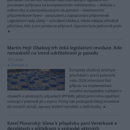
procesem (příprava na kompetentním ministerstvu – diskuse s
odborníky a zainteresovanými skupinami – mezirezortní
připomínkové řízení – posouzení a zapracování připomínek
Legislativní rady vlády – schválení vládou), nikde nebylo oficiálně
přiznáno, kdo ji pro poslance připravil. Opozice byla jednotně proti.
Martin Hejl: Obalový trh čeká legislativní revoluce. Kdo
nenaskočil na trend udržitelnosti je pozadu
19.7.2026
Diskuse: 2
Evropský obalový průmysl
procházel v první polovině
roku 2026 intenzivní fází
příprav na implementaci
nového evropského nařízení o
obalech a obalových odpadech (PPWR), jehož první vlna opatření
vstoupí v platnost již v srpnu. Firmy tak postupně čekají investice
do nových strojů, úpravy složení výrobků a další kroky.
Karel Ploranský: Glosa k příspěvku paní Veverkové o
dezolátech s píšťalkami a výstavbě větrných