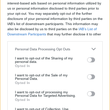
nebo na nich stavební práce probíhají bez platných povolení.
interest-based ads based on personal information utilized by
Výsledkem je nejen nelegální vzdouvání vody a ohrožení plavby,
us or personal information disclosed to third parties prior to
ale i skandální praxe, kdy je voda z koryta odváděna na stovky
your opt-out. You may separately opt-out of the further
metrů daleko, aby následně „jalově“ přetekla zpět bez jakéhokoli
disclosure of your personal information by third parties on the
energetického užitku
IAB’s list of downstream participants. This information may
also be disclosed by us to third parties on the
IAB’s List of
Jan Drapák: Norování lišek. Když se odbornost stává
Downstream Participants
that may further disclose it to other
rétorikou
third parties.
14.7.2026
Personal Data Processing Opt Outs
Diskuse: 42
Veřejná debata o zákazu
norování lišek se v posledních
I want to opt-out of the Sharing of my
personal data.
měsících proměnila ve střet
Opted In
dvou zcela odlišných pohledů.
Myslivecké organizace
I want to opt-out of the Sale of my
opakovaně kritizují spolek Svoboda zvířat za emotivní kampaň,
Personal Data.
aktivismus a manipulaci veřejnosti. Zároveň však ve svých článcích
Opted In
i na sociálních sítích často používají obdobné komunikační
postupy. Přestože se odvolávají na odbornost a vědecké poznatky,
I want to opt-out of processing my
jejich argumentace mnohdy stojí na zjednodušeních, zavádějících
Personal Data for Targeted Advertising.
tvrzeních nebo vytržených příkladech.
Opted In
I want to opt-out of Collection, Use,