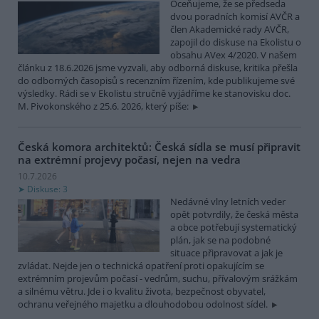
Oceňujeme, že se předseda
dvou poradních komisí AVČR a
člen Akademické rady AVČR,
zapojil do diskuse na Ekolistu o
obsahu AVex 4/2020. V našem
článku z 18.6.2026 jsme vyzvali, aby odborná diskuse, kritika přešla
do odborných časopisů s recenzním řízením, kde publikujeme své
výsledky. Rádi se v Ekolistu stručně vyjádříme ke stanovisku doc.
M. Pivokonského z 25.6. 2026, který píše:
Česká komora architektů: Česká sídla se musí připravit
na extrémní projevy počasí, nejen na vedra
10.7.2026
Diskuse: 3
Nedávné vlny letních veder
opět potvrdily, že česká města
a obce potřebují systematický
plán, jak se na podobné
situace připravovat a jak je
zvládat. Nejde jen o technická opatření proti opakujícím se
extrémním projevům počasí - vedrům, suchu, přívalovým srážkám
a silnému větru. Jde i o kvalitu života, bezpečnost obyvatel,
ochranu veřejného majetku a dlouhodobou odolnost sídel.