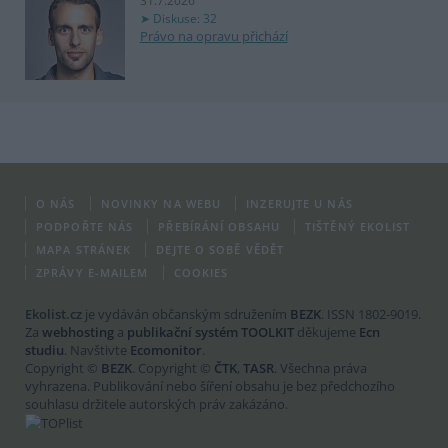
31.7.2026
Diskuse: 32
Právo na opravu přichází
O NÁS
NOVINKY NA WEBU
INZERUJTE U NÁS
PODPOŘTE NÁS
PŘEBÍRÁNÍ OBSAHU
TIŠTĚNÝ EKOLIST
MAPA STRÁNEK
DEJTE O SOBĚ VĚDĚT
ZPRÁVY E-MAILEM
COOKIES
Ekolist.cz
je vydáván občanským sdružením
BEZK
. ISSN 1802-9019.
Za
webhosting
a
publikační systém TOOLKIT
děkujeme
Ecn
studiu
. Navštivte
Ecomonitor
.
Copyright ©
BEZK
. Copyright ©
ČTK
,
TASR
. Všechna práva
vyhrazena. Publikování nebo šíření obsahu je bez předchozího
souhlasu držitele autorských práv zakázáno.