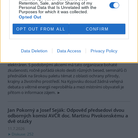
Zuzana Veverková: Jak nám dezoláti s píšťalkami
Retention, Sale, and/or Sharing of my
ukončili panelovou diskuzi o větrných elektrárnách
Personal Data that Is Unrelated with the
Purposes for which it was collected.
ještě před jejím začátkem
Opted Out
13.7.2026
Měsíc pečlivých příprav týmu
OPT OUT FROM ALL
CONFIRM
organizátorů a šesti odborníků
přišel během několika minut
vniveč. Lokálně působící
organizace Český svaz
Data Deletion
Data Access
Privacy Policy
ochránců přírody Kyjov připravila na čtvrteční odpoledne v Kyjově
na kulturním domě panelovou diskuzi na téma větrných
elektráren. S podobnými akcemi má tato organizace bohaté
zkušenosti, ročně pořádá okolo desíti různých besed, seminářů či
přednášek na širokou paletu témat z oblasti ochrany přírody,
krajiny a životního prostředí. Na Kyjovsku dosud žádná veřejná
debata o větrné energii neproběhla a mezi místními obyvateli je
přitom o informace zájem.
Jan Pokorný a Josef Seják: Odpověď předsedovi dvou
odborných komisí AVČR doc. Martinu Pivokonskému a
dvě otázky
11.7.2026
Diskuse: 252