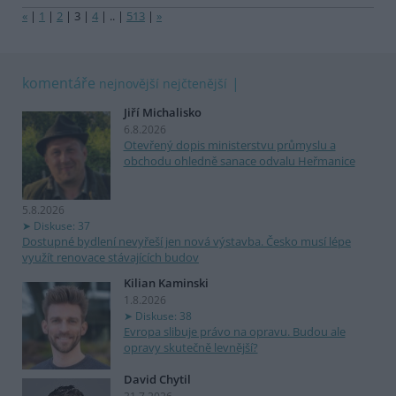
«
|
1
|
2
|
3
|
4
|
..
|
513
|
»
komentáře
nejnovější
nejčtenější
Jiří Michalisko
6.8.2026
Otevřený dopis ministerstvu průmyslu a
obchodu ohledně sanace odvalu Heřmanice
5.8.2026
Diskuse: 37
Dostupné bydlení nevyřeší jen nová výstavba. Česko musí lépe
využít renovace stávajících budov
Kilian Kaminski
1.8.2026
Diskuse: 38
Evropa slibuje právo na opravu. Budou ale
opravy skutečně levnější?
David Chytil