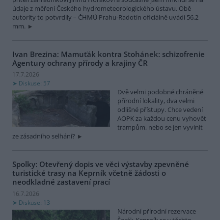
údaje z měření Českého hydrometeorologického ústavu. Obě
autority to potvrdily – ČHMÚ Prahu-Radotín oficiálně uvádí 56,2
mm.
Ivan Brezina: Mamuťák kontra Stohánek: schizofrenie
Agentury ochrany přírody a krajiny ČR
17.7.2026
Diskuse: 57
Dvě velmi podobné chráněné
přírodní lokality, dva velmi
odlišné přístupy. Chce vedení
AOPK za každou cenu vyhovět
trampům, nebo se jen vyvinit
ze zásadního selhání?
Spolky: Otevřený dopis ve věci výstavby zpevněné
turistické trasy na Keprník včetně žádosti o
neodkladné zastavení prací
16.7.2026
Diskuse: 13
Národní přírodní rezervace
Šerák-Keprník se v těchto