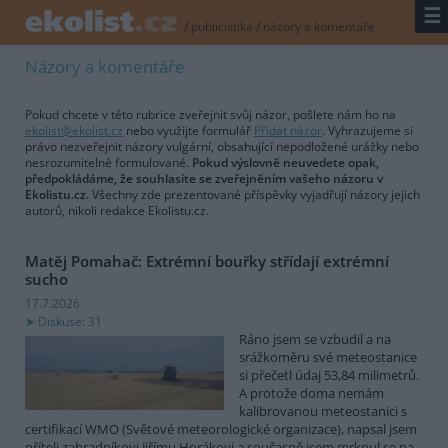
☰
/
publicistika
/
názory a komentáře
Názory a komentáře
Pokud chcete v této rubrice zveřejnit svůj názor, pošlete nám ho na
ekolist@ekolist.cz
nebo využijte formulář
Přidat názor
. Vyhrazujeme si
právo nezveřejnit názory vulgární, obsahující nepodložené urážky nebo
nesrozumitelně formulované.
Pokud výslovně neuvedete opak,
předpokládáme, že souhlasíte se zveřejněním vašeho názoru v
Ekolistu.cz.
Všechny zde prezentované příspěvky vyjadřují názory jejich
autorů, nikoli redakce Ekolistu.cz.
Matěj Pomahač: Extrémní bouřky střídají extrémní
sucho
17.7.2026
Diskuse: 31
Ráno jsem se vzbudil a na
srážkoměru své meteostanice
si přečetl údaj 53,84 milimetrů.
A protože doma nemám
kalibrovanou meteostanici s
certifikací WMO (Světové meteorologické organizace), napsal jsem
příteli zahradníkovi Jiřímu Horákovi a současně jsem mrknul se na