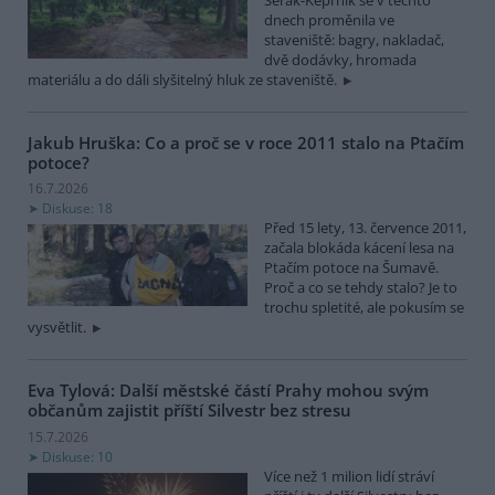
dnech proměnila ve
staveniště: bagry, nakladač,
dvě dodávky, hromada
materiálu a do dáli slyšitelný hluk ze staveniště.
Jakub Hruška: Co a proč se v roce 2011 stalo na Ptačím
potoce?
16.7.2026
Diskuse: 18
Před 15 lety, 13. července 2011,
začala blokáda kácení lesa na
Ptačím potoce na Šumavě.
Proč a co se tehdy stalo? Je to
trochu spletité, ale pokusím se
vysvětlit.
Eva Tylová: Další městské částí Prahy mohou svým
občanům zajistit příští Silvestr bez stresu
15.7.2026
Diskuse: 10
Více než 1 milion lidí stráví