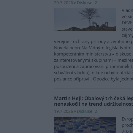
Diskuse: 2
20.7.2026
Vládn
větši
DEVE
stave
zájm
veřejné - ochrany přírody a životního p
Novela neprošla řádným legislativním
kompetentním ministerstvu – diskuse 
zainteresovanými skupinami – mezirez
posouzení a zapracování připomínek Le
schválení vládou), nikde nebylo oficiál
poslance připravil. Opozice byla jedno
Martin Hejl: Obalový trh čeká leg
nenaskočil na trend udržitelnost
Diskuse: 2
19.7.2026
Evro
proch
2026 