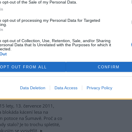
o opt-out of the Sale of my Personal Data.
výstavby zpevněné
In
ně žádosti o neodkladné
to opt-out of processing my Personal Data for Targeted
ing.
In
ní přírodní rezervace Šerák-
o opt-out of Collection, Use, Retention, Sale, and/or Sharing
ík se v těchto dnech
ersonal Data that Is Unrelated with the Purposes for which it
nila ve staveniště: bagry,
lected.
dač, dvě dodávky, hromada
Out
iálu a do dáli slyšitelný hluk
OPT OUT FROM ALL
CONFIRM
e 2011 stalo na Ptačím
Data Deletion
Data Access
Privacy Policy
15 lety, 13. července 2011,
a blokáda kácení lesa na
m potoce na Šumavě. Proč a co
hdy stalo? Je to trochu spletité,
okusím se vysvětlit.