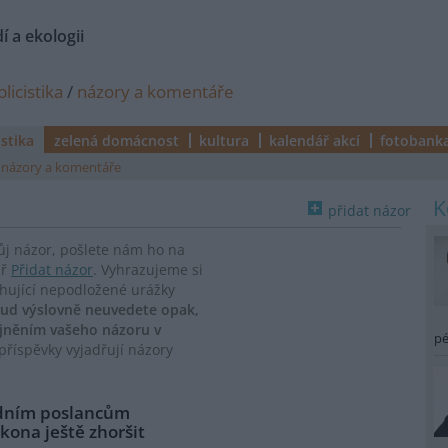
í a ekologii
licistika
/
názory a komentáře
istika
zelená domácnost
kultura
kalendář akcí
fotobank
názory a komentáře
přidat názor
vůj názor, pošlete nám ho na
ář
Přidat názor
. Vyhrazujeme si
ahující nepodložené urážky
ud výslovně neuvedete opak,
ejněním vašeho názoru v
pé
říspěvky vyjadřují názory
ádním poslancům
kona ještě zhoršit