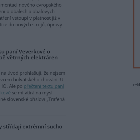
ementaci nového evropského
ení o obalech a obalových
ření vstoupí v platnost již v
tice do nových strojů, úpravy
vku paní Veverkové o
vbě větrných elektráren
na úvod prohlašuji, že nejsem
ivcem hulvátského chování. U
rek
HO. Ale po
přečtení textu paní
rkové
se mi vtírá na mysl
žné slovenské přísloví „Trafená
 střídají extrémní sucho