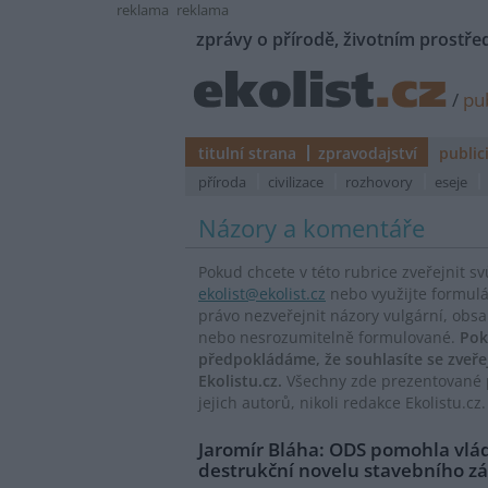
reklama
reklama
zprávy o přírodě, životním prostřed
/
pub
titulní strana
zpravodajství
public
příroda
civilizace
rozhovory
eseje
Názory a komentáře
Pokud chcete v této rubrice zveřejnit s
ekolist@ekolist.cz
nebo využijte formul
právo nezveřejnit názory vulgární, obs
nebo nesrozumitelně formulované.
Pok
předpokládáme, že souhlasíte se zveř
Ekolistu.cz.
Všechny zde prezentované p
jejich autorů, nikoli redakce Ekolistu.cz.
Jaromír Bláha: ODS pomohla vl
destrukční novelu stavebního zá