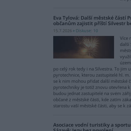
Eva Tylová: Další městské částí
občanům zajistit příští Silvestr b
Diskuse: 10
15.7.2026
Více n
další
městs
využi
území
po celý rok tedy i na Silvestra. To jim
pyrotechnice, kterou zastupitelé hl. m.
se k nim mohou přidat další městské čá
pyrotechniky je totiž znovu otevřena 
budou jednat zastupitelé na svém záři
občané z městské části, kde zatím záka
starostu vaší městské části, aby se k zá
Asociace vodní turistiky a sportu
Sázavě: Jezy bez povolení