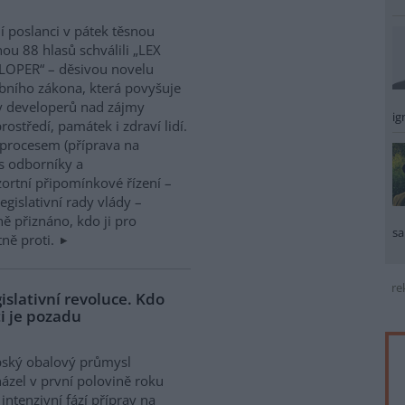
í poslanci v pátek těsnou
nou 88 hlasů schválili „LEX
LOPER“ – děsivou novelu
bního zákona, která povyšuje
y developerů nad zájmy
ig
rostředí, památek i zdraví lidí.
 procesem (příprava na
s odborníky a
ortní připomínkové řízení –
gislativní rady vlády –
ně přiznáno, kdo ji pro
sa
tně proti.
re
islativní revoluce. Kdo
i je pozadu
pský obalový průmysl
ázel v první polovině roku
intenzivní fází příprav na