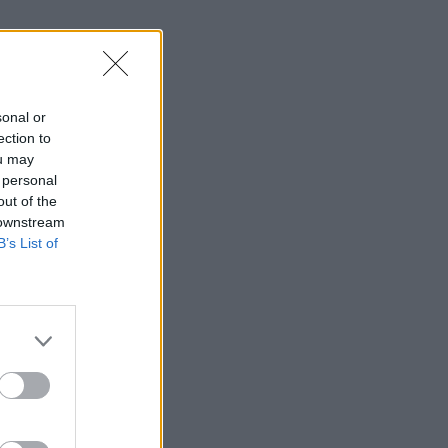
sonal or
ection to
ou may
 personal
out of the
 downstream
B’s List of