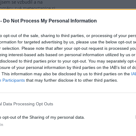
jsem se vzbudil a na
oměru své meteostanice si
tl údaj 53,84 milimetrů. A
ože doma nemám kalibrovanou
 -
Do Not Process My Personal Information
stanici s certifikací WMO
apsal jsem příteli
to opt-out of the sale, sharing to third parties, or processing of your per
ně jsem mrknul se na údaje z
formation for targeted advertising by us, please use the below opt-out s
o ústavu. Obě autority to
r selection. Please note that after your opt-out request is processed y
álně uvádí 56,2 mm.
eing interest-based ads based on personal information utilized by us or
disclosed to third parties prior to your opt-out. You may separately opt-
losure of your personal information by third parties on the IAB’s list of
tohánek: schizofrenie
. This information may also be disclosed by us to third parties on the
IA
iny ČR
Participants
that may further disclose it to other third parties.
velmi podobné chráněné
dní lokality, dva velmi odlišné
l Data Processing Opt Outs
upy. Chce vedení AOPK za
ou cenu vyhovět trampům,
o opt-out of the Sharing of my personal data.
se jen vyvinit ze zásadního
In