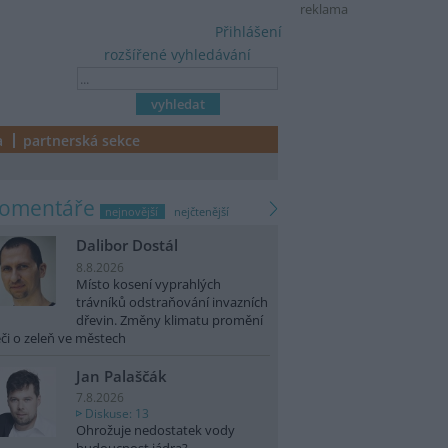
reklama
Přihlášení
rozšířené vyhledávání
a
partnerská sekce
komentáře
nejnovější
nejčtenější
Dalibor Dostál
8.8.2026
Místo kosení vyprahlých
trávníků odstraňování invazních
dřevin. Změny klimatu promění
či o zeleň ve městech
Jan Palaščák
7.8.2026
Diskuse: 13
Ohrožuje nedostatek vody