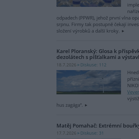
impl
naříz
odpadech (PPWR), jehož první vlna opat
srpnu. Firmy tak postupně čekají inves
složení výrobků a další kroky.
Karel Ploranský: Glosa k příspě
dezolátech s píšťalkami a výsta
Diskuse: 112
18.7.2026
Hned 
přízn
NIKO
Veve
výsti
hus zagága“.
Matěj Pomahač: Extrémní bouřky
Diskuse: 31
17.7.2026