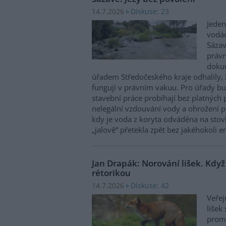
Diskuse: 23
14.7.2026
Jeden
vodác
Sázav
právn
dokum
úřadem Středočeského kraje odhalily, ž
fungují v právním vakuu. Pro úřady bu
stavební práce probíhají bez platných 
nelegální vzdouvání vody a ohrožení pl
kdy je voda z koryta odváděna na sto
„jalově“ přetekla zpět bez jakéhokoli 
Jan Drapák: Norování lišek. Když
rétorikou
Diskuse: 42
14.7.2026
Veřej
lišek
promě