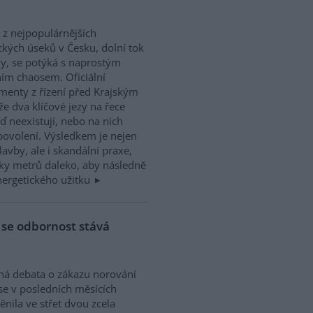
 z nejpopulárnějších
kých úseků v Česku, dolní tok
y, se potýká s naprostým
ím chaosem. Oficiální
enty z řízení před Krajským
e dva klíčové jezy na řece
ď neexistují, nebo na nich
povolení. Výsledkem je nejen
avby, ale i skandální praxe,
vky metrů daleko, aby následně
energetického užitku
 se odbornost stává
ná debata o zákazu norování
 se v posledních měsících
nila ve střet dvou zcela