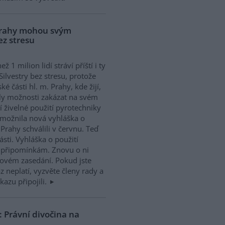
 Prahy mohou svým
ez stresu
ež 1 milion lidí stráví příští i ty
 Silvestry bez stresu, protože
ké části hl. m. Prahy, kde žijí,
ly možnosti zakázat na svém
 živelné použití pyrotechniky
 umožnila nová vyhláška o
 Prahy schválili v červnu. Teď
sti. Vyhláška o použití
k připomínkám. Znovu o ni
jovém zasedání. Pokud jste
z neplatí, vyzvěte členy rady a
kazu připojili.
: Právní divočina na