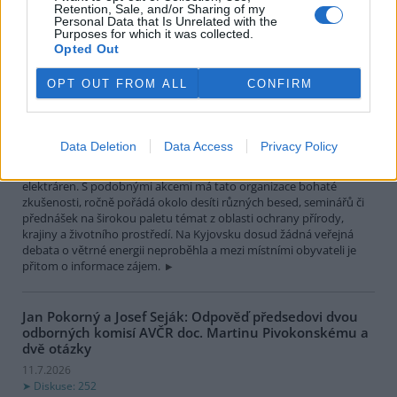
Zuzana Veverková: Jak nám dezoláti s píšťalkami
Retention, Sale, and/or Sharing of my
ukončili panelovou diskuzi o větrných elektrárnách
Personal Data that Is Unrelated with the
Purposes for which it was collected.
ještě před jejím začátkem
Opted Out
13.7.2026
Měsíc pečlivých příprav týmu
OPT OUT FROM ALL
CONFIRM
organizátorů a šesti odborníků
přišel během několika minut
vniveč. Lokálně působící
organizace Český svaz
Data Deletion
Data Access
Privacy Policy
ochránců přírody Kyjov připravila na čtvrteční odpoledne v Kyjově
na kulturním domě panelovou diskuzi na téma větrných
elektráren. S podobnými akcemi má tato organizace bohaté
zkušenosti, ročně pořádá okolo desíti různých besed, seminářů či
přednášek na širokou paletu témat z oblasti ochrany přírody,
krajiny a životního prostředí. Na Kyjovsku dosud žádná veřejná
debata o větrné energii neproběhla a mezi místními obyvateli je
přitom o informace zájem.
Jan Pokorný a Josef Seják: Odpověď předsedovi dvou
odborných komisí AVČR doc. Martinu Pivokonskému a
dvě otázky
11.7.2026
Diskuse: 252