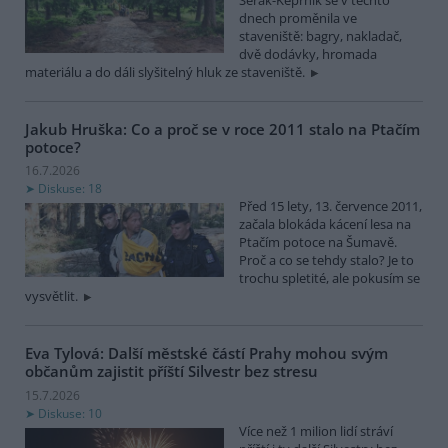
dnech proměnila ve
staveniště: bagry, nakladač,
dvě dodávky, hromada
materiálu a do dáli slyšitelný hluk ze staveniště.
Jakub Hruška: Co a proč se v roce 2011 stalo na Ptačím
potoce?
16.7.2026
Diskuse: 18
Před 15 lety, 13. července 2011,
začala blokáda kácení lesa na
Ptačím potoce na Šumavě.
Proč a co se tehdy stalo? Je to
trochu spletité, ale pokusím se
vysvětlit.
Eva Tylová: Další městské částí Prahy mohou svým
občanům zajistit příští Silvestr bez stresu
15.7.2026
Diskuse: 10
Více než 1 milion lidí stráví