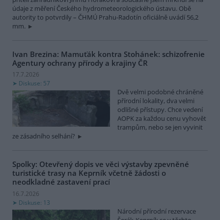
údaje z měření Českého hydrometeorologického ústavu. Obě
autority to potvrdily – ČHMÚ Prahu-Radotín oficiálně uvádí 56,2
mm.
Ivan Brezina: Mamuťák kontra Stohánek: schizofrenie
Agentury ochrany přírody a krajiny ČR
17.7.2026
Diskuse: 57
Dvě velmi podobné chráněné
přírodní lokality, dva velmi
odlišné přístupy. Chce vedení
AOPK za každou cenu vyhovět
trampům, nebo se jen vyvinit
ze zásadního selhání?
Spolky: Otevřený dopis ve věci výstavby zpevněné
turistické trasy na Keprník včetně žádosti o
neodkladné zastavení prací
16.7.2026
Diskuse: 13
Národní přírodní rezervace
Šerák-Keprník se v těchto