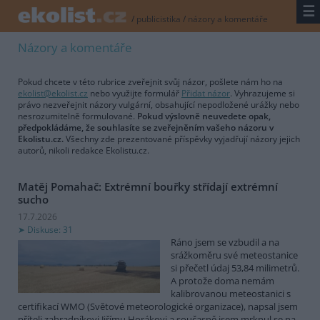
☰
/
publicistika
/
názory a komentáře
Názory a komentáře
Pokud chcete v této rubrice zveřejnit svůj názor, pošlete nám ho na
ekolist@ekolist.cz
nebo využijte formulář
Přidat názor
. Vyhrazujeme si
právo nezveřejnit názory vulgární, obsahující nepodložené urážky nebo
nesrozumitelně formulované.
Pokud výslovně neuvedete opak,
předpokládáme, že souhlasíte se zveřejněním vašeho názoru v
Ekolistu.cz.
Všechny zde prezentované příspěvky vyjadřují názory jejich
autorů, nikoli redakce Ekolistu.cz.
Matěj Pomahač: Extrémní bouřky střídají extrémní
sucho
17.7.2026
Diskuse: 31
Ráno jsem se vzbudil a na
srážkoměru své meteostanice
si přečetl údaj 53,84 milimetrů.
A protože doma nemám
kalibrovanou meteostanici s
certifikací WMO (Světové meteorologické organizace), napsal jsem
příteli zahradníkovi Jiřímu Horákovi a současně jsem mrknul se na