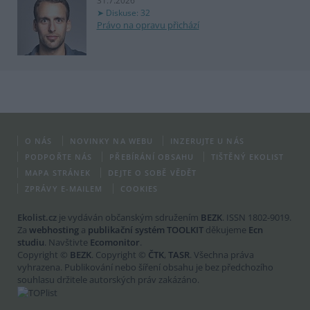
31.7.2026
Diskuse: 32
Právo na opravu přichází
O NÁS
NOVINKY NA WEBU
INZERUJTE U NÁS
PODPOŘTE NÁS
PŘEBÍRÁNÍ OBSAHU
TIŠTĚNÝ EKOLIST
MAPA STRÁNEK
DEJTE O SOBĚ VĚDĚT
ZPRÁVY E-MAILEM
COOKIES
Ekolist.cz
je vydáván občanským sdružením
BEZK
. ISSN 1802-9019.
Za
webhosting
a
publikační systém TOOLKIT
děkujeme
Ecn
studiu
. Navštivte
Ecomonitor
.
Copyright ©
BEZK
. Copyright ©
ČTK
,
TASR
. Všechna práva
vyhrazena. Publikování nebo šíření obsahu je bez předchozího
souhlasu držitele autorských práv zakázáno.