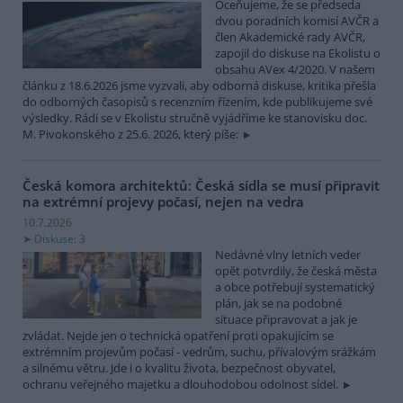
Oceňujeme, že se předseda
dvou poradních komisí AVČR a
člen Akademické rady AVČR,
zapojil do diskuse na Ekolistu o
obsahu AVex 4/2020. V našem
článku z 18.6.2026 jsme vyzvali, aby odborná diskuse, kritika přešla
do odborných časopisů s recenzním řízením, kde publikujeme své
výsledky. Rádi se v Ekolistu stručně vyjádříme ke stanovisku doc.
M. Pivokonského z 25.6. 2026, který píše:
Česká komora architektů: Česká sídla se musí připravit
na extrémní projevy počasí, nejen na vedra
10.7.2026
Diskuse: 3
Nedávné vlny letních veder
opět potvrdily, že česká města
a obce potřebují systematický
plán, jak se na podobné
situace připravovat a jak je
zvládat. Nejde jen o technická opatření proti opakujícím se
extrémním projevům počasí - vedrům, suchu, přívalovým srážkám
a silnému větru. Jde i o kvalitu života, bezpečnost obyvatel,
ochranu veřejného majetku a dlouhodobou odolnost sídel.