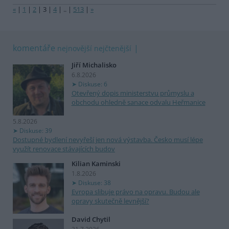
«
|
1
|
2
|
3
|
4
|
..
|
513
|
»
komentáře
nejnovější
nejčtenější
Jiří Michalisko
6.8.2026
Diskuse: 6
Otevřený dopis ministerstvu průmyslu a
obchodu ohledně sanace odvalu Heřmanice
5.8.2026
Diskuse: 39
Dostupné bydlení nevyřeší jen nová výstavba. Česko musí lépe
využít renovace stávajících budov
Kilian Kaminski
1.8.2026
Diskuse: 38
Evropa slibuje právo na opravu. Budou ale
opravy skutečně levnější?
David Chytil