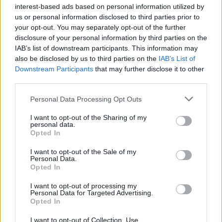
nebo na nich stavební práce probíhají bez platných povolení.
interest-based ads based on personal information utilized by
Výsledkem je nejen nelegální vzdouvání vody a ohrožení plavby,
us or personal information disclosed to third parties prior to
ale i skandální praxe, kdy je voda z koryta odváděna na stovky
your opt-out. You may separately opt-out of the further
metrů daleko, aby následně „jalově“ přetekla zpět bez jakéhokoli
disclosure of your personal information by third parties on the
energetického užitku
IAB’s list of downstream participants. This information may
also be disclosed by us to third parties on the
IAB’s List of
Jan Drapák: Norování lišek. Když se odbornost stává
Downstream Participants
that may further disclose it to other
rétorikou
third parties.
14.7.2026
Personal Data Processing Opt Outs
Diskuse: 42
Veřejná debata o zákazu
norování lišek se v posledních
I want to opt-out of the Sharing of my
personal data.
měsících proměnila ve střet
Opted In
dvou zcela odlišných pohledů.
Myslivecké organizace
I want to opt-out of the Sale of my
opakovaně kritizují spolek Svoboda zvířat za emotivní kampaň,
Personal Data.
aktivismus a manipulaci veřejnosti. Zároveň však ve svých článcích
Opted In
i na sociálních sítích často používají obdobné komunikační
postupy. Přestože se odvolávají na odbornost a vědecké poznatky,
I want to opt-out of processing my
jejich argumentace mnohdy stojí na zjednodušeních, zavádějících
Personal Data for Targeted Advertising.
tvrzeních nebo vytržených příkladech.
Opted In
I want to opt-out of Collection, Use,