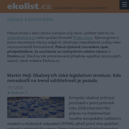
☰
/
publicistika
/
názory a komentáře
Názory a komentáře
Pokud chcete v této rubrice zveřejnit svůj názor, pošlete nám ho na
ekolist@ekolist.cz
nebo využijte formulář
Přidat názor
. Vyhrazujeme si
právo nezveřejnit názory vulgární, obsahující nepodložené urážky nebo
nesrozumitelně formulované.
Pokud výslovně neuvedete opak,
předpokládáme, že souhlasíte se zveřejněním vašeho názoru v
Ekolistu.cz.
Všechny zde prezentované příspěvky vyjadřují názory jejich
autorů, nikoli redakce Ekolistu.cz.
Martin Hejl: Obalový trh čeká legislativní revoluce. Kdo
nenaskočil na trend udržitelnosti je pozadu
19.7.2026
Diskuse: 2
Evropský obalový průmysl
procházel v první polovině
roku 2026 intenzivní fází
příprav na implementaci
nového evropského nařízení o
obalech a obalových odpadech (PPWR), jehož první vlna opatření
vstoupí v platnost již v srpnu. Firmy tak postupně čekají investice