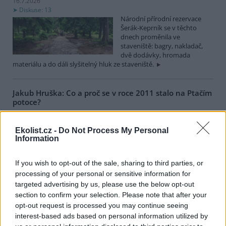
16.7.2026
Diskuse: 13
Národní přírodní rezervace
Šerák-Keprník se v těchto
dnech proměnila ve
staveniště: bagry, nakladač,
dvě dodávky, hromada
materiálu a do dáli slyšitelný hluk ze staveniště.
Jakub Hruška: Co a proč se v roce 2011 stalo na Ptačím
potoce?
16.7.2026
Diskuse: 18
Ekolist.cz -
Do Not Process My Personal
Před 15 lety, 13. července 2011,
Information
začala blokáda kácení lesa na
Ptačím potoce na Šumavě.
Proč a co se tehdy stalo? Je to
If you wish to opt-out of the sale, sharing to third parties, or
trochu spletité, ale pokusím se
processing of your personal or sensitive information for
vysvětlit.
targeted advertising by us, please use the below opt-out
section to confirm your selection. Please note that after your
Eva Tylová: Další městské částí Prahy mohou svým
opt-out request is processed you may continue seeing
občanům zajistit příští Silvestr bez stresu
interest-based ads based on personal information utilized by