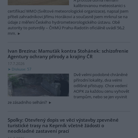
kalibrovanou meteostanici s
certifikací WMO (Světové meteorologické organizace), napsal jsem
příteli zahradníkovi Jiřímu Horákovi a současně jsem mrknul se na
údaje z měření Českého hydrometeorologického ústavu. Obě
autority to potvrdily – ČHMÚ Prahu-Radotín oficiálně uvádí 56,2
mm.
Ivan Brezina: Mamuťák kontra Stohánek: schizofrenie
Agentury ochrany přírody a krajiny ČR
17.7.2026
Diskuse: 57
Dvě velmi podobné chráněné
přírodní lokality, dva velmi
odlišné přístupy. Chce vedení
AOPK za každou cenu vyhovět
trampům, nebo se jen vyvinit
ze zásadního selhání?
Spolky: Otevřený dopis ve věci výstavby zpevněné
turistické trasy na Keprník včetně žádosti o
neodkladné zastavení prací