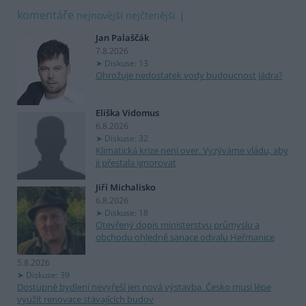
komentáře
nejnovější
nejčtenější
Jan Palaščák
7.8.2026
Diskuse: 13
Ohrožuje nedostatek vody budoucnost jádra?
Eliška Vidomus
6.8.2026
Diskuse: 32
Klimatická krize není over. Vyzýváme vládu, aby
ji přestala ignorovat
Jiří Michalisko
6.8.2026
Diskuse: 18
Otevřený dopis ministerstvu průmyslu a
obchodu ohledně sanace odvalu Heřmanice
5.8.2026
Diskuse: 39
Dostupné bydlení nevyřeší jen nová výstavba. Česko musí lépe
využít renovace stávajících budov