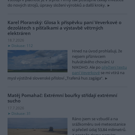
do nových strojů, úpravy složení výrobků a další kroky.
Karel Ploranský: Glosa k příspěvku paní Veverkové o
dezolátech s píšťalkami a výstavbě větrných
elektráren
18.7.2026
Diskuse: 112
Hned na úvod prohlašuji, že
nejsem příznivcem
hulvátského chování. U
NIKOHO. Ale po
přečtení textu
paní Veverkové
se mi vtírá na
mysl výstižné slovenské přísloví „Trafená hus zagága“.
Matěj Pomahač: Extrémní bouřky střídají extrémní
sucho
17.7.2026
Diskuse: 31
Ráno jsem se vzbudil a na
srážkoměru své meteostanice
si přečetl údaj 53,84 milimetrů.
A protože doma nemám