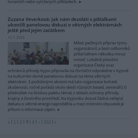
tvrzeních nebo vytržených příkladech.
Zuzana Veverková: Jak nám dezoláti s píšťalkami
ukončili panelovou diskuzi o větrných elektrárnách
ještě před jejím začátkem
13.7.2026
Měsíc pečlivých příprav týmu
organizátorů a šesti odborníků
přišel během několika minut
vniveč. Lokálně působící
organizace Český svaz
ochránců přírody Kyjov připravila na čtvrteční odpoledne v Kyjově
na kulturním domě panelovou diskuzi na téma větrných
elektráren. S podobnými akcemi má tato organizace bohaté
zkušenosti, ročně pořádá okolo desíti různých besed, seminářů či
přednášek na širokou paletu témat z oblasti ochrany přírody,
krajiny a životního prostředí. Na Kyjovsku dosud žádná veřejná
debata o větrné energii neproběhla a mezi místními obyvateli je
přitom o informace zájem.
«
|
1
|
2
|
3
|
4
|
..
|
513
|
»