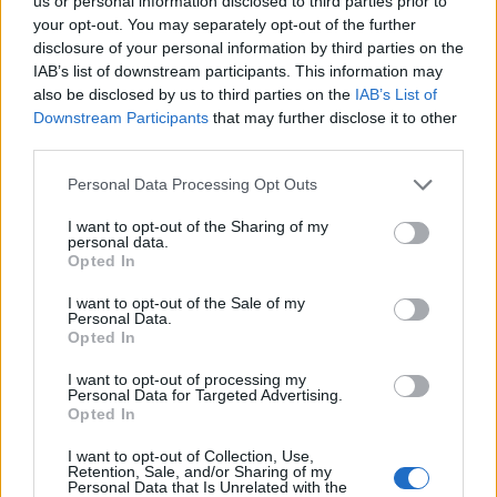
us or personal information disclosed to third parties prior to
15.7.2026
Diskuse: 10
your opt-out. You may separately opt-out of the further
Více než 1 milion lidí stráví
disclosure of your personal information by third parties on the
příští i ty další Silvestry bez
IAB’s list of downstream participants. This information may
stresu, protože městské části
also be disclosed by us to third parties on the
IAB’s List of
hl. m. Prahy, kde žijí, využily
Downstream Participants
that may further disclose it to other
možnosti zakázat na svém
third parties.
území živelné použití pyrotechniky po celý rok tedy i na Silvestra.
To jim umožnila nová vyhláška o pyrotechnice, kterou zastupitelé
hl. m. Prahy schválili v červnu. Teď se k nim mohou přidat další
Personal Data Processing Opt Outs
městské části. Vyhláška o použití pyrotechniky je totiž znovu
otevřena k připomínkám. Znovu o ni budou jednat zastupitelé na
I want to opt-out of the Sharing of my
svém zářijovém zasedání. Pokud jste občané z městské části, kde
personal data.
Opted In
zatím zákaz neplatí, vyzvěte členy rady a starostu vaší městské
části, aby se k zákazu připojili.
I want to opt-out of the Sale of my
Personal Data.
Opted In
Asociace vodní turistiky a sportu: Právní divočina na
Sázavě: Jezy bez povolení
I want to opt-out of processing my
14.7.2026
Personal Data for Targeted Advertising.
Diskuse: 23
Opted In
Jeden z nejpopulárnějších
vodáckých úseků v Česku,
I want to opt-out of Collection, Use,
dolní tok Sázavy, se potýká s
Retention, Sale, and/or Sharing of my
Personal Data that Is Unrelated with the
naprostým právním chaosem.