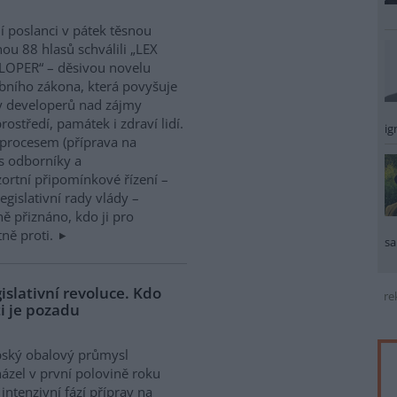
í poslanci v pátek těsnou
nou 88 hlasů schválili „LEX
LOPER“ – děsivou novelu
bního zákona, která povyšuje
y developerů nad zájmy
rostředí, památek i zdraví lidí.
ig
 procesem (příprava na
s odborníky a
ortní připomínkové řízení –
gislativní rady vlády –
ně přiznáno, kdo ji pro
tně proti.
sa
islativní revoluce. Kdo
re
i je pozadu
pský obalový průmysl
ázel v první polovině roku
intenzivní fází příprav na