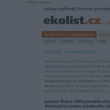
reklama
reklama
zprávy o přírodě, životním prostřed
/
pub
titulní strana
zpravodajství
public
příroda
civilizace
rozhovory
eseje
Názory a komentáře
Pokud chcete v této rubrice zveřejnit s
ekolist@ekolist.cz
nebo využijte formul
právo nezveřejnit názory vulgární, obs
nebo nesrozumitelně formulované.
Pok
předpokládáme, že souhlasíte se zveř
Ekolistu.cz.
Všechny zde prezentované p
jejich autorů, nikoli redakce Ekolistu.cz.
Jaromír Bláha: ODS pomohla vl
destrukční novelu stavebního zá