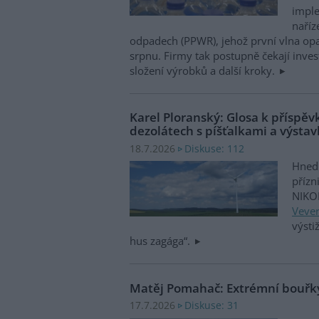
impl
naříz
odpadech (PPWR), jehož první vlna opat
srpnu. Firmy tak postupně čekají inves
složení výrobků a další kroky.
Karel Ploranský: Glosa k příspě
dezolátech s píšťalkami a výsta
Diskuse: 112
18.7.2026
Hned 
přízn
NIKO
Veve
výsti
hus zagága“.
Matěj Pomahač: Extrémní bouřky
Diskuse: 31
17.7.2026