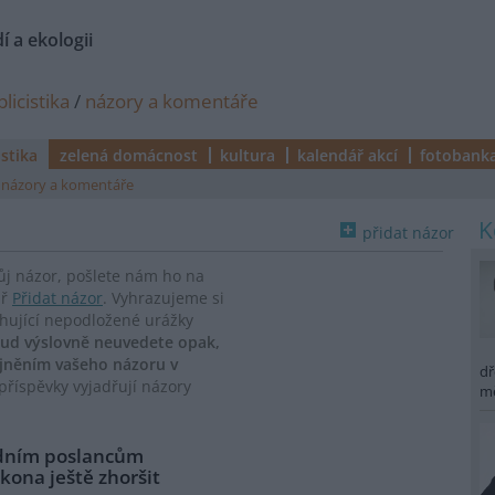
í a ekologii
licistika
/
názory a komentáře
istika
zelená domácnost
kultura
kalendář akcí
fotobank
názory a komentáře
přidat názor
vůj názor, pošlete nám ho na
ář
Přidat názor
. Vyhrazujeme si
ahující nepodložené urážky
ud výslovně neuvedete opak,
ejněním vašeho názoru v
dř
říspěvky vyjadřují názory
m
ádním poslancům
kona ještě zhoršit