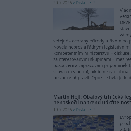
Diskuse: 2
20.7.2026
Vládn
větši
DEVE
stave
zájm
veřejné - ochrany přírody a životního p
Novela neprošla řádným legislativním
kompetentním ministerstvu – diskuse 
zainteresovanými skupinami – mezirez
posouzení a zapracování připomínek Le
schválení vládou), nikde nebylo oficiál
poslance připravil. Opozice byla jedno
Martin Hejl: Obalový trh čeká leg
nenaskočil na trend udržitelnost
Diskuse: 2
19.7.2026
Evro
proch
2026 