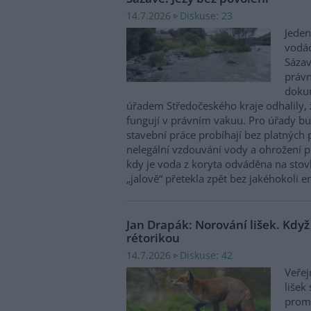
Diskuse: 23
14.7.2026
Jeden
vodác
Sázav
právn
dokum
úřadem Středočeského kraje odhalily, ž
fungují v právním vakuu. Pro úřady bu
stavební práce probíhají bez platných 
nelegální vzdouvání vody a ohrožení pl
kdy je voda z koryta odváděna na sto
„jalově“ přetekla zpět bez jakéhokoli 
Jan Drapák: Norování lišek. Když
rétorikou
Diskuse: 42
14.7.2026
Veřej
lišek
promě