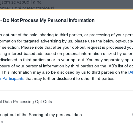
jsem se vzbudil a na
oměru své meteostanice si
tl údaj 53,84 milimetrů. A
ože doma nemám kalibrovanou
 -
Do Not Process My Personal Information
stanici s certifikací WMO
apsal jsem příteli
to opt-out of the sale, sharing to third parties, or processing of your per
ně jsem mrknul se na údaje z
formation for targeted advertising by us, please use the below opt-out s
o ústavu. Obě autority to
r selection. Please note that after your opt-out request is processed y
álně uvádí 56,2 mm.
eing interest-based ads based on personal information utilized by us or
disclosed to third parties prior to your opt-out. You may separately opt-
losure of your personal information by third parties on the IAB’s list of
tohánek: schizofrenie
. This information may also be disclosed by us to third parties on the
IA
iny ČR
Participants
that may further disclose it to other third parties.
velmi podobné chráněné
dní lokality, dva velmi odlišné
l Data Processing Opt Outs
upy. Chce vedení AOPK za
ou cenu vyhovět trampům,
o opt-out of the Sharing of my personal data.
se jen vyvinit ze zásadního
In