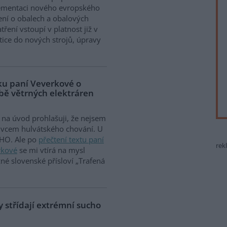
ementaci nového evropského
ení o obalech a obalových
ření vstoupí v platnost již v
tice do nových strojů, úpravy
vku paní Veverkové o
vbě větrných elektráren
na úvod prohlašuji, že nejsem
ivcem hulvátského chování. U
HO. Ale po
přečtení textu paní
rek
rkové
se mi vtírá na mysl
žné slovenské přísloví „Trafená
 střídají extrémní sucho