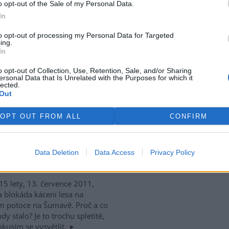
o opt-out of the Sale of my Personal Data.
výstavby zpevněné
In
ně žádosti o neodkladné
to opt-out of processing my Personal Data for Targeted
ing.
In
ní přírodní rezervace Šerák-
o opt-out of Collection, Use, Retention, Sale, and/or Sharing
ík se v těchto dnech
ersonal Data that Is Unrelated with the Purposes for which it
nila ve staveniště: bagry,
lected.
dač, dvě dodávky, hromada
Out
iálu a do dáli slyšitelný hluk
OPT OUT FROM ALL
CONFIRM
e 2011 stalo na Ptačím
Data Deletion
Data Access
Privacy Policy
15 lety, 13. července 2011,
a blokáda kácení lesa na
m potoce na Šumavě. Proč a co
hdy stalo? Je to trochu spletité,
okusím se vysvětlit.