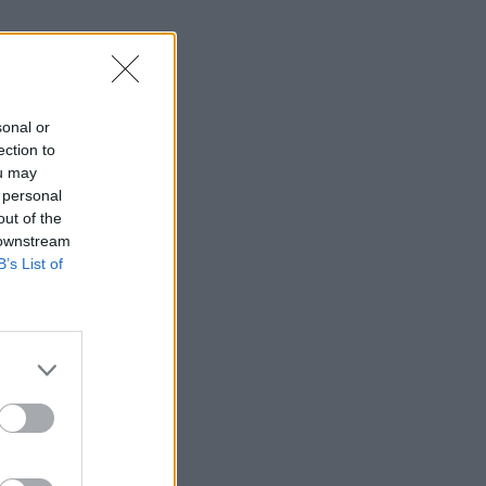
sonal or
ection to
ou may
 personal
out of the
 downstream
B’s List of