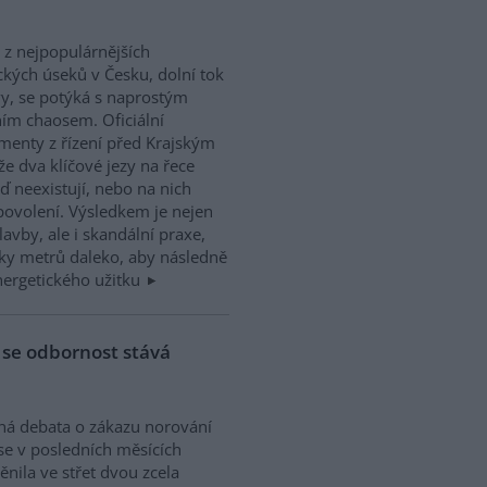
 z nejpopulárnějších
kých úseků v Česku, dolní tok
y, se potýká s naprostým
ím chaosem. Oficiální
enty z řízení před Krajským
e dva klíčové jezy na řece
ď neexistují, nebo na nich
povolení. Výsledkem je nejen
avby, ale i skandální praxe,
vky metrů daleko, aby následně
energetického užitku
 se odbornost stává
ná debata o zákazu norování
 se v posledních měsících
nila ve střet dvou zcela