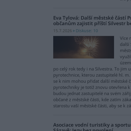
Eva Tylová: Další městské částí
občanům zajistit příští Silvestr b
Diskuse: 10
15.7.2026
Více n
další
městs
využi
území
po celý rok tedy i na Silvestra. To jim
pyrotechnice, kterou zastupitelé hl. m.
se k nim mohou přidat další městské čá
pyrotechniky je totiž znovu otevřena 
budou jednat zastupitelé na svém záři
občané z městské části, kde zatím záka
starostu vaší městské části, aby se k zá
Asociace vodní turistiky a sportu
Sázavě: Jezy bez povolení