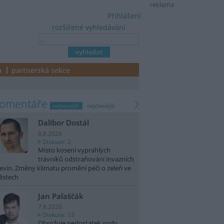
reklama
Přihlášení
rozšířené vyhledávání
a
partnerská sekce
komentáře
nejnovější
nejčtenější
Dalibor Dostál
8.8.2026
Diskuse: 2
Místo kosení vyprahlých
trávníků odstraňování invazních
evin. Změny klimatu promění péči o zeleň ve
ěstech
Jan Palaščák
7.8.2026
Diskuse: 13
Ohrožuje nedostatek vody