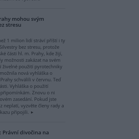
 Prahy mohou svým
ez stresu
ež 1 milion lidí stráví příští i ty
 Silvestry bez stresu, protože
ké části hl. m. Prahy, kde žijí,
ly možnosti zakázat na svém
 živelné použití pyrotechniky
 umožnila nová vyhláška o
 Prahy schválili v červnu. Teď
sti. Vyhláška o použití
k připomínkám. Znovu o ni
jovém zasedání. Pokud jste
z neplatí, vyzvěte členy rady a
kazu připojili.
: Právní divočina na