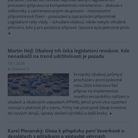
procesem (příprava na kompetentním ministerstvu – diskuse s
odborníky a zainteresovanými skupinami – mezirezortní
připomínkové řízení – posouzení a zapracování připomínek
Legislativní rady vlády – schválení vládou), nikde nebylo oficiálně
přiznáno, kdo ji pro poslance připravil. Opozice byla jednotně proti.
Martin Hejl: Obalový trh čeká legislativní revoluce. Kdo
nenaskočil na trend udržitelnosti je pozadu
19.7.2026
Diskuse: 2
Evropský obalový průmysl
procházel v první polovině
roku 2026 intenzivní fází
příprav na implementaci
nového evropského nařízení o
obalech a obalových odpadech (PPWR), jehož první vlna opatření
vstoupí v platnost již v srpnu. Firmy tak postupně čekají investice
do nových strojů, úpravy složení výrobků a další kroky.
Karel Ploranský: Glosa k příspěvku paní Veverkové o
dezolátech s píšťalkami a výstavbě větrných