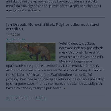
ale i skandální praxe, kdy je voda z koryta odváděna na stovky
metrů daleko, aby následně „jalově“ přetekla zpět bez jakéhokoli
energetického užitku
Jan Drapák: Norování lišek. Když se odbornost stává
rétorikou
14.7.2026
Diskuse: 42
Veřejná debata o zákazu
norování lišek se v posledních
měsících proměnila ve střet
dvou zcela odlišných pohledů.
Myslivecké organizace
opakovaně kritizují spolek Svoboda zvířat za emotivní kampaň,
aktivismus a manipulaci veřejnosti. Zároveň však ve svých článcích
i na sociálních sítích často používají obdobné komunikační
postupy. Přestože se odvolávají na odbornost a vědecké poznatky,
jejich argumentace mnohdy stojí na zjednodušeních, zavádějících
tvrzeních nebo vytržených příkladech.
«
|
1
|
2
|
3
|
4
|
..
|
513
|
»