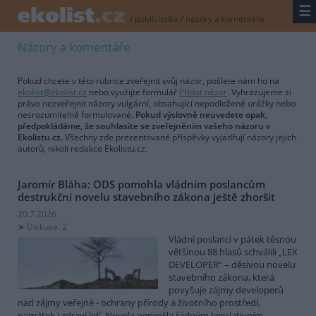
☰
/
publicistika
/
názory a komentáře
Názory a komentáře
Pokud chcete v této rubrice zveřejnit svůj názor, pošlete nám ho na
ekolist@ekolist.cz
nebo využijte formulář
Přidat názor
. Vyhrazujeme si
právo nezveřejnit názory vulgární, obsahující nepodložené urážky nebo
nesrozumitelně formulované.
Pokud výslovně neuvedete opak,
předpokládáme, že souhlasíte se zveřejněním vašeho názoru v
Ekolistu.cz.
Všechny zde prezentované příspěvky vyjadřují názory jejich
autorů, nikoli redakce Ekolistu.cz.
Jaromír Bláha: ODS pomohla vládním poslancům
destrukční novelu stavebního zákona ještě zhoršit
20.7.2026
Diskuse: 2
Vládní poslanci v pátek těsnou
většinou 88 hlasů schválili „LEX
DEVELOPER“ – děsivou novelu
stavebního zákona, která
povyšuje zájmy developerů
nad zájmy veřejné - ochrany přírody a životního prostředí,
památek i zdraví lidí. Novela neprošla řádným legislativním