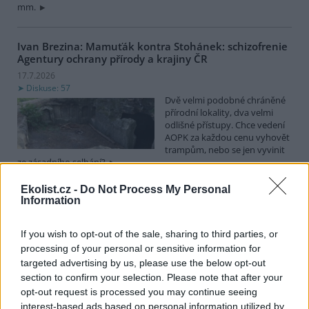
mm.
Ivan Brezina: Mamuťák kontra Stohánek: schizofrenie
Agentury ochrany přírody a krajiny ČR
17.7.2026
Diskuse: 57
Dvě velmi podobné chráněné
přírodní lokality, dva velmi
odlišné přístupy. Chce vedení
AOPK za každou cenu vyhovět
trampům, nebo se jen vyvinit
ze zásadního selhání?
Ekolist.cz -
Do Not Process My Personal
Information
Spolky: Otevřený dopis ve věci výstavby zpevněné
turistické trasy na Keprník včetně žádosti o
neodkladné zastavení prací
If you wish to opt-out of the sale, sharing to third parties, or
16.7.2026
processing of your personal or sensitive information for
Diskuse: 13
targeted advertising by us, please use the below opt-out
Národní přírodní rezervace
section to confirm your selection. Please note that after your
Šerák-Keprník se v těchto
dnech proměnila ve
opt-out request is processed you may continue seeing
staveniště: bagry, nakladač,
interest-based ads based on personal information utilized by