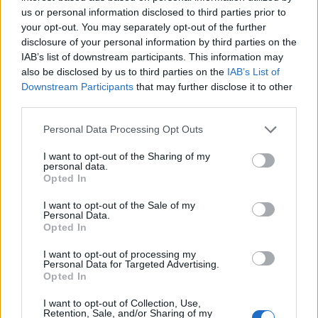
dvě dodávky, hromada
us or personal information disclosed to third parties prior to
materiálu a do dáli slyšitelný hluk ze staveniště.
your opt-out. You may separately opt-out of the further
disclosure of your personal information by third parties on the
IAB’s list of downstream participants. This information may
Jakub Hruška: Co a proč se v roce 2011 stalo na Ptačím
also be disclosed by us to third parties on the
IAB’s List of
potoce?
Downstream Participants
that may further disclose it to other
16.7.2026
third parties.
Diskuse: 18
Před 15 lety, 13. července 2011,
začala blokáda kácení lesa na
Personal Data Processing Opt Outs
Ptačím potoce na Šumavě.
Proč a co se tehdy stalo? Je to
I want to opt-out of the Sharing of my
personal data.
trochu spletité, ale pokusím se
Opted In
vysvětlit.
I want to opt-out of the Sale of my
Personal Data.
Eva Tylová: Další městské částí Prahy mohou svým
Opted In
občanům zajistit příští Silvestr bez stresu
15.7.2026
I want to opt-out of processing my
Diskuse: 10
Personal Data for Targeted Advertising.
Více než 1 milion lidí stráví
Opted In
příští i ty další Silvestry bez
stresu, protože městské části
I want to opt-out of Collection, Use,
Retention, Sale, and/or Sharing of my
hl. m. Prahy, kde žijí, využily