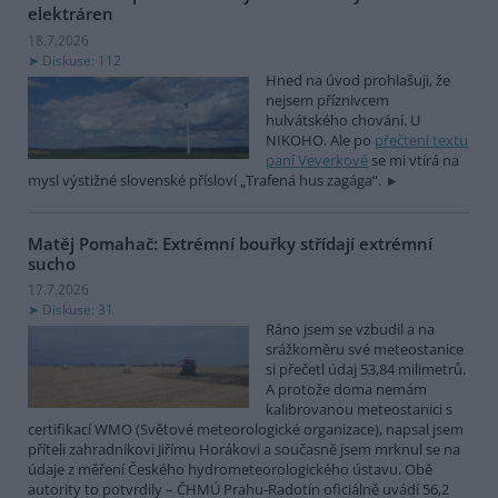
elektráren
18.7.2026
Diskuse: 112
Hned na úvod prohlašuji, že
nejsem příznivcem
hulvátského chování. U
NIKOHO. Ale po
přečtení textu
paní Veverkové
se mi vtírá na
mysl výstižné slovenské přísloví „Trafená hus zagága“.
Matěj Pomahač: Extrémní bouřky střídají extrémní
sucho
17.7.2026
Diskuse: 31
Ráno jsem se vzbudil a na
srážkoměru své meteostanice
si přečetl údaj 53,84 milimetrů.
A protože doma nemám
kalibrovanou meteostanici s
certifikací WMO (Světové meteorologické organizace), napsal jsem
příteli zahradníkovi Jiřímu Horákovi a současně jsem mrknul se na
údaje z měření Českého hydrometeorologického ústavu. Obě
autority to potvrdily – ČHMÚ Prahu-Radotín oficiálně uvádí 56,2